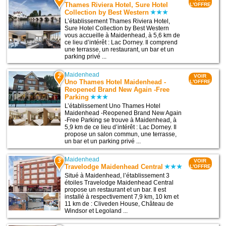
Thames Riviera Hotel, Sure Hotel
L'OFFRE
Collection by Best Western
L’établissement Thames Riviera Hotel,
Sure Hotel Collection by Best Western
vous accueille à Maidenhead, à 5,6 km de
ce lieu d’intérêt : Lac Dorney. Il comprend
une terrasse, un restaurant, un bar et un
parking privé ...
Maidenhead
2
VOIR
Uno Thames Hotel Maidenhead -
L'OFFRE
Reopened Brand New Again -Free
Parking
L’établissement Uno Thames Hotel
Maidenhead -Reopened Brand New Again
-Free Parking se trouve à Maidenhead, à
5,9 km de ce lieu d’intérêt : Lac Dorney. Il
propose un salon commun, une terrasse,
un bar et un parking privé ...
Maidenhead
3
VOIR
Travelodge Maidenhead Central
L'OFFRE
Situé à Maidenhead, l’établissement 3
étoiles Travelodge Maidenhead Central
propose un restaurant et un bar. Il est
installé à respectivement 7,9 km, 10 km et
11 km de : Cliveden House, Château de
Windsor et Legoland ...