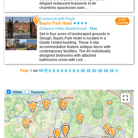
élégant restaurant-brasserie et de
chambres spacieuses avec ...
Colnbrook with Poyle
15
VOIR
Baylis Park Hotel
L'OFFRE
Distance Hôtel-Maidenhead :
7km
Set in four acres of landscaped grounds in
Slough, Baylis Park Hotel is located in a
Grade I-listed building. These 4-star
accommodation feature antique decor with
contemporary facilities. The 40 individually
designed bedrooms with attached
bathrooms come with Led ...
Page
1
sur
66
1
2
3
4
5
6
7
8
9
10
11
12
13
14
15
>
Hôtels
Tourisme
7
9
6
11
5
10
2
13
1
15
3