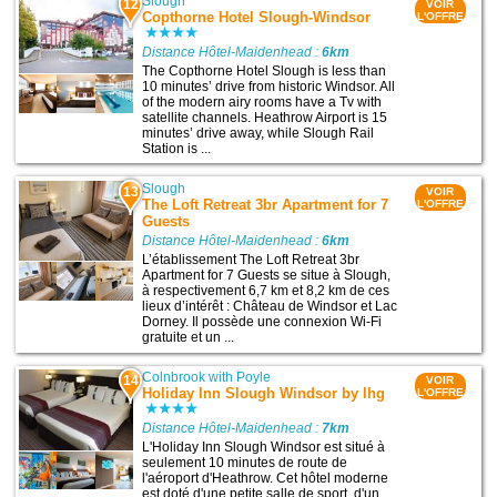
Slough
12
VOIR
Copthorne Hotel Slough-Windsor
L'OFFRE
Distance Hôtel-Maidenhead :
6km
The Copthorne Hotel Slough is less than
10 minutes’ drive from historic Windsor. All
of the modern airy rooms have a Tv with
satellite channels. Heathrow Airport is 15
minutes’ drive away, while Slough Rail
Station is ...
Slough
13
VOIR
The Loft Retreat 3br Apartment for 7
L'OFFRE
Guests
Distance Hôtel-Maidenhead :
6km
L’établissement The Loft Retreat 3br
Apartment for 7 Guests se situe à Slough,
à respectivement 6,7 km et 8,2 km de ces
lieux d’intérêt : Château de Windsor et Lac
Dorney. Il possède une connexion Wi-Fi
gratuite et un ...
Colnbrook with Poyle
14
VOIR
Holiday Inn Slough Windsor by Ihg
L'OFFRE
Distance Hôtel-Maidenhead :
7km
L'Holiday Inn Slough Windsor est situé à
seulement 10 minutes de route de
l'aéroport d'Heathrow. Cet hôtel moderne
est doté d'une petite salle de sport, d'un