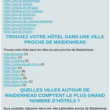
Hôtel Gare de Maidenhead
Hôtel Gare de Slough
Hôtel château de Windsor
Hôtel Windsor et son château
Hôtel Gare de Bracknell
Hôtel Gare de Staines
Hôtel Aéroport de Londres-Heathrow
Hôtel Aéroport Heathrow
Hôtel Gare de Reading
Hôtel Gare de Frimley
TROUVEZ VOTRE HÔTEL DANS UNE VILLE
PROCHE DE MAIDENHEAD
Trouvez votre hôtel dans les villes les plus proches de Maidenhead :
Hôtel Burnham
(1)
Hôtel Bray
(1)
Hôtel Cookham
(2)
Hôtel Colnbrook with Poyle
(3)
Hôtel Eton
(1)
Hôtel Slough
(6)
Hôtel Hurley
(1)
Hôtel Windsor
(5)
Hôtel Stoke Poges
(1)
Hôtel Datchet
(1)
QUELLES VILLES AUTOUR DE
MAIDENHEAD COMPTENT LE PLUS GRAND
NOMBRE D'HÔTELS ?
Vous souhaitez séjourner dans une ville particulière proche de Maidenhead