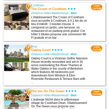
Cookham
7
VOIR
The Crown of Cookham
L'OFFRE
Distance Hôtel-Maidenhead :
4km
L’établissement The Crown of Cookham
vous accueille à Cookham, à 4,1 km de ce
lieu d’intérêt : Cliveden House. Il
comprend un jardin, une terrasse, un
restaurant et un parking privé gratuit. Cet
hôtel 3 étoiles propose une connexion Wi-
Fi gratuite et un bar ...
Bray
8
VOIR
Oakley Court
L'OFFRE
Distance Hôtel-Maidenhead :
4km
Oakley Court is a Victorian Gothic Mansion
House recently renovated and set in 35
acres overlooking the River Thames at
Water Oakley in the county of Berkshire
which features 96 bedrooms just
downstream from Windsor & Eton
Riverside Restaurant & Terrace Bars with
...
The Inn On The Green
9
VOIR
L'OFFRE
Distance Hôtel-Maidenhead :
5km
L'auberge Niché dans le pittoresque
village de Cookham Dean, l'établissement
On The Green vous propose une