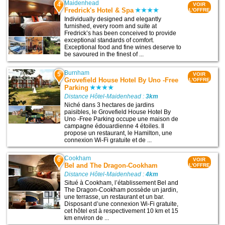
Maidenhead
4
VOIR
Fredrick's Hotel & Spa
L'OFFRE
Individually designed and elegantly
furnished, every room and suite at
Fredrick’s has been conceived to provide
exceptional standards of comfort.
Exceptional food and fine wines deserve to
be savoured in the finest of ...
Burnham
5
VOIR
Grovefield House Hotel By Uno -Free
L'OFFRE
Parking
Distance Hôtel-Maidenhead :
3km
Niché dans 3 hectares de jardins
paisibles, le Grovefield House Hotel By
Uno -Free Parking occupe une maison de
campagne édouardienne 4 étoiles. Il
propose un restaurant, le Hamilton, une
connexion Wi-Fi gratuite et de ...
Cookham
6
VOIR
Bel and The Dragon-Cookham
L'OFFRE
Distance Hôtel-Maidenhead :
4km
Situé à Cookham, l’établissement Bel and
The Dragon-Cookham possède un jardin,
une terrasse, un restaurant et un bar.
Disposant d’une connexion Wi-Fi gratuite,
cet hôtel est à respectivement 10 km et 15
km environ de ...