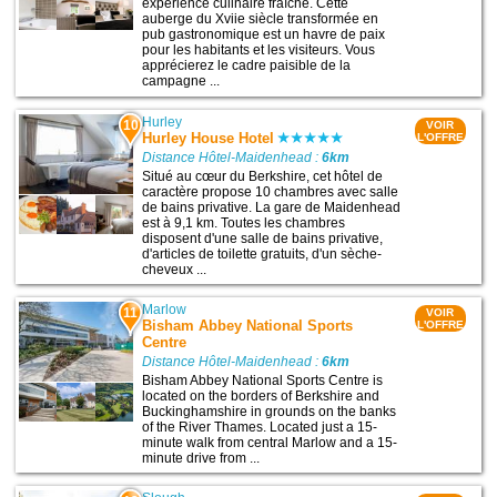
expérience culinaire fraîche. Cette
auberge du Xviie siècle transformée en
pub gastronomique est un havre de paix
pour les habitants et les visiteurs. Vous
apprécierez le cadre paisible de la
campagne ...
Hurley
10
VOIR
Hurley House Hotel
L'OFFRE
Distance Hôtel-Maidenhead :
6km
Situé au cœur du Berkshire, cet hôtel de
caractère propose 10 chambres avec salle
de bains privative. La gare de Maidenhead
est à 9,1 km. Toutes les chambres
disposent d'une salle de bains privative,
d'articles de toilette gratuits, d'un sèche-
cheveux ...
Marlow
11
VOIR
Bisham Abbey National Sports
L'OFFRE
Centre
Distance Hôtel-Maidenhead :
6km
Bisham Abbey National Sports Centre is
located on the borders of Berkshire and
Buckinghamshire in grounds on the banks
of the River Thames. Located just a 15-
minute walk from central Marlow and a 15-
minute drive from ...