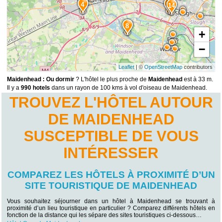
4
12
14
8
+
−
Leaflet
| ©
OpenStreetMap
contributors
Maidenhead : Ou dormir
? L'hôtel le plus proche de
Maidenhead
est à 33 m.
Il y a
990 hotels
dans un rayon de 100 kms à vol d'oiseau de Maidenhead.
TROUVEZ L'HÔTEL AUTOUR
DE MAIDENHEAD
SUSCEPTIBLE DE VOUS
INTÉRESSER
COMPAREZ LES HÔTELS À PROXIMITÉ D’UN
SITE TOURISTIQUE DE MAIDENHEAD
Vous souhaitez séjourner dans un hôtel à Maidenhead se trouvant à
proximité d’un lieu touristique en particulier ? Comparez différents hôtels en
fonction de la distance qui les sépare des sites touristiques ci-dessous…