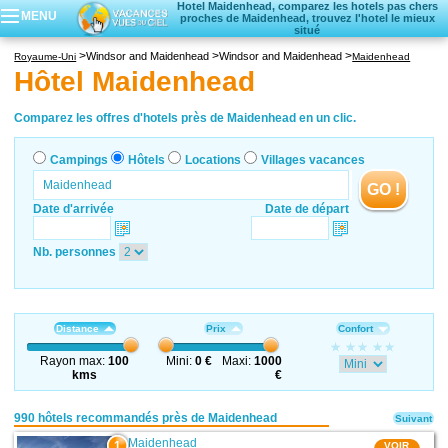
Hotel Maidenhead, comparez les hotels pas chers
MENU
proches de Maidenhead, trouvez l'hotel le mieux
situé
Campings
Windsor and Maidenhead
Windsor and Maidenhead
Royaume-Uni
Maidenhead
Hôtels
Hôtel Maidenhead
Locations vacances
Villages vacances
Comparez les offres d'hotels près de Maidenhead en un clic.
Campings
Hôtels
Locations
Villages vacances
GO !
Date d'arrivée
Date de départ
Nb. personnes
Distance
Prix
Confort
Rayon max:
100
Mini:
0 €
Maxi:
1000
kms
€
990 hôtels recommandés près de Maidenhead
Suivant
Maidenhead
1
VOIR