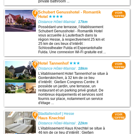
private bathroom ...
Schubert Genusshotel - Romantik
4
VOIR
Hotel
L'OFFRE
Distance Hôtel-Maintal :
17km
Possédant une terrasse, l’établissement
Schubert Genusshotel - Romantik Hotel
vous accueille à Lauterbach dans la
région Hesse, à respectivement 25 km et
25 km de ces lieux d’intérêt :
Schlosstheater Fulda et Esperantohalle
Fulda. Une connexion Wi-Fi gratuite est ...
Hotel Tannenhof
5
VOIR
L'OFFRE
Distance Hôtel-Maintal :
18km
L’établissement Hotel Tannenhof se situe à
Gonterskirchen, à 32 km de ce lieu
d’intérêt : Gießen Congress Centre. Il
possède un jardin, une terrasse, un
restaurant et un parking privé gratuit. De
nombreux équipements et services sont
fournis sur place, notamment un service
d'étage ...
Stadtallendorf
|
Hesse
6
VOIR
Haus Knechtel
L'OFFRE
Distance Hôtel-Maintal :
22km
L’établissement Haus Knechtel se situe à
46 km de ce lieu d’intérêt : Gießen