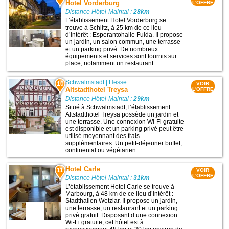
Hotel Vorderburg
L'OFFRE
Distance Hôtel-Maintal :
28km
L’établissement Hotel Vorderburg se
trouve à Schlitz, à 25 km de ce lieu
d’intérêt : Esperantohalle Fulda. Il propose
un jardin, un salon commun, une terrasse
et un parking privé. De nombreux
équipements et services sont fournis sur
place, notamment un restaurant ...
Schwalmstadt
|
Hesse
10
VOIR
Altstadthotel Treysa
L'OFFRE
Distance Hôtel-Maintal :
29km
Situé à Schwalmstadt, l’établissement
Altstadthotel Treysa possède un jardin et
une terrasse. Une connexion Wi-Fi gratuite
est disponible et un parking privé peut être
utilisé moyennant des frais
supplémentaires. Un petit-déjeuner buffet,
continental ou végétarien ...
Hotel Carle
11
VOIR
L'OFFRE
Distance Hôtel-Maintal :
31km
L’établissement Hotel Carle se trouve à
Marbourg, à 48 km de ce lieu d’intérêt :
Stadthallen Wetzlar. Il propose un jardin,
une terrasse, un restaurant et un parking
privé gratuit. Disposant d’une connexion
Wi-Fi gratuite, cet hôtel est à