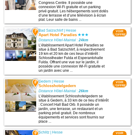
Congress Centre. Il possède une
connexion Wi-Fi gratuite et un parking
privé gratuit. Les hébergements sont dotés
d’une terrasse et d’une télévision à écran
plat. Leur salle de bains ...
Bad Salzschlirf
|
Hesse
7
VOIR
Apart Hotel Paradies
L'OFFRE
Distance Hôtel-Maintal :
24km
L’établissement Apart Hotel Paradies se
situe à Bad Salzschlirf, à respectivement
19 km et 20 km de ces lieux d’intérêt :
Schlosstheater Fulda et Esperantohalle
Fulda. Offrant une vue sur le jardin, il
possède une connexion Wi-Fi gratuite et
un jardin avec une ...
Gedern
|
Hesse
8
VOIR
Schlosshotelgedern
L'OFFRE
Distance Hôtel-Maintal :
26km
L’établissement Schlosshotelgedern se
situe à Gedern, à 33 km de ce lieu d’intérêt
: Concert Hall Bad Orb. Il possède un
jardin, une terrasse, un restaurant et un
parking privé gratuit. De nombreux
équipements et services sont fournis sur
place ...
Schlitz
|
Hesse
9
VOIR