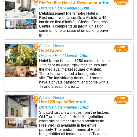
Pfefferhöhe Hotel & Restaurant
L'OFFRE
Distance Hôtel-Maintal :
11km
L’établissement Pfefferhöhe Hotel &
Restaurant vous accueille à Alsfeld, à 49
km de ce lieu d’intérêt : Gießen Congress
Centre. Il comprend un jardin, un salon
commun, une terrasse et un parking privé
gratuit ...
Alsfeld
|
Hesse
2
VOIR
Hotel Krone
L'OFFRE
Distance Hôtel-Maintal :
14km
Hotel Krone is located 250 meters from the
13th-century Walpurgiskirche church and
the medieval market square of Alsfeld.
There is bowling and a beer garden on
site. The individually decorated rooms
have a private bathroom, and come with a
Tv and a seating area ...
Alsfeld
|
Hesse
3
VOIR
Hotel Klingelhöffer
L'OFFRE
Distance Hôtel-Maintal :
14km
Situated just a few metres from the historic
Old Town in Alsfeld, Hotel Klingelhöffer
offers stylish timber-framed architecture.
Free Wi-Fi is available in the entire
property. The modern rooms at Hotel
Klingelhöffer all feature satellite Tv and a