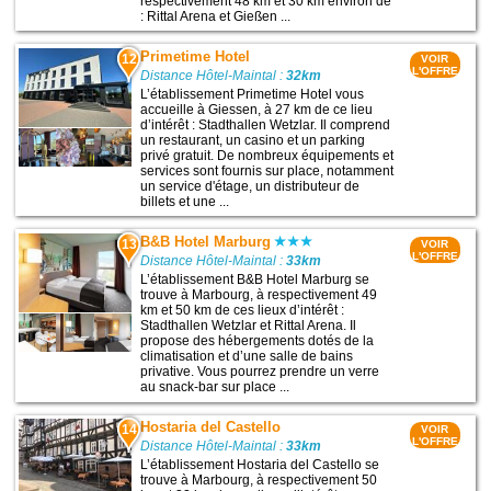
respectivement 48 km et 30 km environ de
: Rittal Arena et Gießen ...
Primetime Hotel
12
VOIR
L'OFFRE
Distance Hôtel-Maintal :
32km
L’établissement Primetime Hotel vous
accueille à Giessen, à 27 km de ce lieu
d’intérêt : Stadthallen Wetzlar. Il comprend
un restaurant, un casino et un parking
privé gratuit. De nombreux équipements et
services sont fournis sur place, notamment
un service d'étage, un distributeur de
billets et une ...
B&B Hotel Marburg
13
VOIR
L'OFFRE
Distance Hôtel-Maintal :
33km
L’établissement B&B Hotel Marburg se
trouve à Marbourg, à respectivement 49
km et 50 km de ces lieux d’intérêt :
Stadthallen Wetzlar et Rittal Arena. Il
propose des hébergements dotés de la
climatisation et d’une salle de bains
privative. Vous pourrez prendre un verre
au snack-bar sur place ...
Hostaria del Castello
14
VOIR
L'OFFRE
Distance Hôtel-Maintal :
33km
L’établissement Hostaria del Castello se
trouve à Marbourg, à respectivement 50