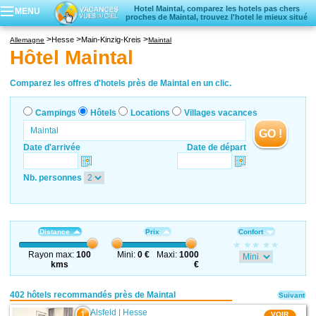
Hotel Maintal, comparez les hotels pas chers
MENU
proches de Maintal, trouvez l'hotel le mieux situé
Campings
Hesse
Main-Kinzig-Kreis
Allemagne
Maintal
Hôtels
Hôtel Maintal
Locations vacances
Villages vacances
Comparez les offres d'hotels près de Maintal en un clic.
Campings
Hôtels
Locations
Villages vacances
GO !
Date d'arrivée
Date de départ
Nb. personnes
Distance
Prix
Confort
Rayon max:
100
Mini:
0 €
Maxi:
1000
kms
€
402 hôtels recommandés près de Maintal
Suivant
Alsfeld
|
Hesse
1
VOIR