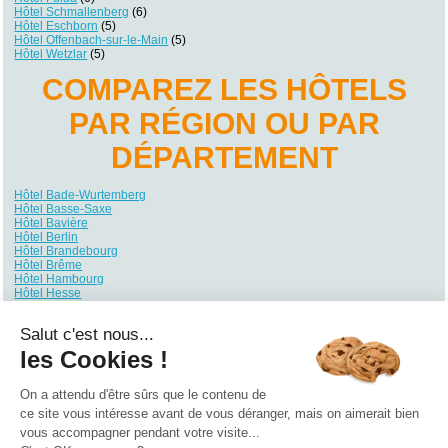
Hôtel Schmallenberg
(6)
Hôtel Eschborn
(5)
Hôtel Offenbach-sur-le-Main
(5)
Hôtel Wetzlar
(5)
COMPAREZ LES HÔTELS
PAR RÉGION OU PAR
DÉPARTEMENT
Hôtel Bade-Wurtemberg
Hôtel Basse-Saxe
Hôtel Bavière
Hôtel Berlin
Hôtel Brandebourg
Hôtel Brême
Hôtel Hambourg
Hôtel Hesse
Hôtel Mecklembourg-Poméranie
Hôtel Rhénanie du Nord-Westphalie
Salut c'est nous...
Hôtel Rhénanie-Palatinat
Hôtel Sarre
les Cookies !
Hôtel Saxe
Hôtel Saxe-Anhalt
Hôtel Schleswig-Holstein
On a attendu d'être sûrs que le contenu de
Hôtel Thuringe
ce site vous intéresse avant de vous déranger, mais on aimerait bien
vous accompagner pendant votre visite...
Qui sommes nous ?
|
Contactez-nous
|
Nos partenaires