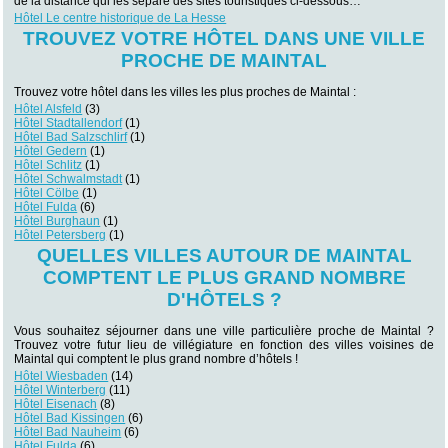
de la distance qui les sépare des sites touristiques ci-dessous…
Hôtel Le centre historique de La Hesse
TROUVEZ VOTRE HÔTEL DANS UNE VILLE
PROCHE DE MAINTAL
Trouvez votre hôtel dans les villes les plus proches de Maintal :
Hôtel Alsfeld
(3)
Hôtel Stadtallendorf
(1)
Hôtel Bad Salzschlirf
(1)
Hôtel Gedern
(1)
Hôtel Schlitz
(1)
Hôtel Schwalmstadt
(1)
Hôtel Cölbe
(1)
Hôtel Fulda
(6)
Hôtel Burghaun
(1)
Hôtel Petersberg
(1)
QUELLES VILLES AUTOUR DE MAINTAL
COMPTENT LE PLUS GRAND NOMBRE
D'HÔTELS ?
Vous souhaitez séjourner dans une ville particulière proche de Maintal ?
Trouvez votre futur lieu de villégiature en fonction des villes voisines de
Maintal qui comptent le plus grand nombre d’hôtels !
Hôtel Wiesbaden
(14)
Hôtel Winterberg
(11)
Hôtel Eisenach
(8)
Hôtel Bad Kissingen
(6)
Hôtel Bad Nauheim
(6)
Hôtel Fulda
(6)