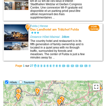
km et 32 km de ces lieux d’intérêt :
Stadthallen Wetzlar et Gießen Congress
Centre. Une connexion Wi-Fi gratuite est
disponible et un parking privé peut être
utilisé moyennant des frais
supplémentaires ...
Fulda
|
Hesse
15
VOIR
Das Landhotel am Trätzhof Fulda
L'OFFRE
Distance Hôtel-Maintal :
34km
The country hotel and restaurant is in its
fifth generation of family ownership and is
located in a quiet area with no through
traffic, surrounded by forests and
meadows. The center of Fulda is just a few
minutes away by ...
Page
1
sur
27
1
2
3
4
5
6
7
8
9
10
11
12
13
14
15
>
10
Hôtels
Tourisme
6
14
13
11
2
3
1