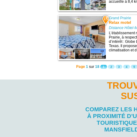
accueille à 8,4 km
Grand Prairie
15
Relax motel
Distance Hôtel-M
L’établissement 
Prairie, à respec
d’intérêt : Globe
Texas. Il propos
climatisation et d
Page
1
sur
18
1
2
3
4
5
TROUV
SU
COMPAREZ LES 
À PROXIMITÉ D’U
TOURISTIQUE
MANSFIEL