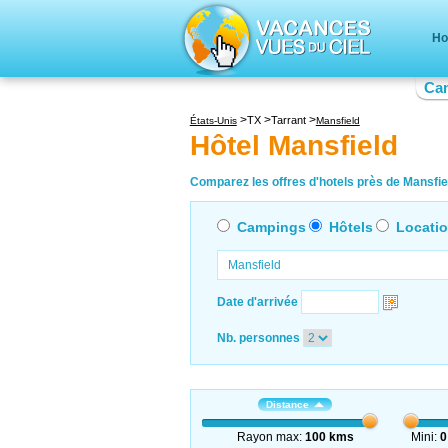
Ho
Ca
TX
Tarrant
États-Unis
Mansfield
Hôtel Mansfield
Comparez les offres d'hotels près de Mansfiel
Campings
Hôtels
Locati
Date d'arrivée
Nb. personnes
Distance
Rayon max:
100 kms
Mini:
0