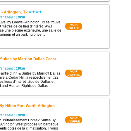
 - Arlington, Tx
ansfield :
18km
ive! by Loews - Arlington, Tx se trouve
VOIR
0 mètres de ce lieu d’intérêt : At&T
L'OFFRE
ose une piscine extérieure, une salle de
ommun et un parking privé ...
 Suites by Marriott Dallas Cedar
ansfield :
19km
VOIR
airfield Inn & Suites by Marriott Dallas
L'OFFRE
ouve à Cedar Hill, à respectivement 22
s lieux d’intérêt : Zoo de Dallas et
 and Human Rights de Dallas ...
y Hilton Fort Worth Arlington
ansfield :
19km
VOIR
th, l’établissement Home2 Suites By
L'OFFRE
h Arlington West propose un barbecue
ts dotés de la climatisation. Il vous