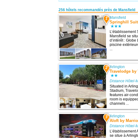
256 hôtels recommandés près de Mansfield
Mansfield
1
Springhill Sui
L’établissement S
Mansfield se situ
d’intérêt : Globe
piscine extérieur
...
Arlington
2
Travelodge by
Distance Hôtel-M
Situated in Arli
Stadium, Travel
features air-cond
room is equipped 
channels ...
Arlington
3
Aloft by Marri
Distance Hôtel-M
L’établissement A
se situe à Arlingt