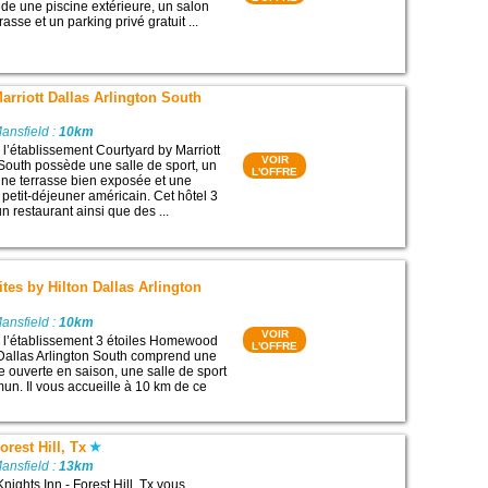
ède une piscine extérieure, un salon
sse et un parking privé gratuit ...
arriott Dallas Arlington South
ansfield :
10km
, l’établissement Courtyard by Marriott
VOIR
 South possède une salle de sport, un
L'OFFRE
ne terrasse bien exposée et une
un petit-déjeuner américain. Cet hôtel 3
n restaurant ainsi que des ...
es by Hilton Dallas Arlington
ansfield :
10km
VOIR
n, l’établissement 3 étoiles Homewood
L'OFFRE
 Dallas Arlington South comprend une
e ouverte en saison, une salle de sport
un. Il vous accueille à 10 km de ce
orest Hill, Tx
ansfield :
13km
nights Inn - Forest Hill, Tx vous