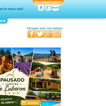
REJOIGNEZ-NOUS !
tel le mieux situé
arte
votre moitié
vos proches
votre famille
Partager avec
vos ami(e)s