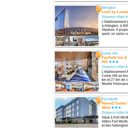
Arlington
12
Live! by Loews
Distance Hôtel-M
L’établissement L
à Arlington, à 60
Stadium. Il prop
sport, un salon c
Cedar Hill
13
Fairfield Inn &
Hill
Distance Hôtel-M
L’établissement F
Cedar Hill se tr
km et 27 km de ce
Musée Holocaust
Fort Worth
14
Home2 Suites B
West
Distance Hôtel-M
Situé à Fort Wor
Hilton Fort Wort
et des hébergemen