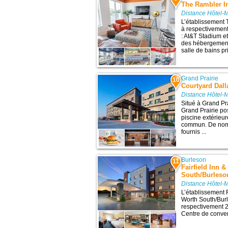
The Rambler I
Distance Hôtel-M
L’établissement 
à respectivement 
: At&T Stadium et
des hébergements
salle de bains pri
Grand Prairie
10
Courtyard Dall
Distance Hôtel-M
Situé à Grand Pr
Grand Prairie po
piscine extérieur
commun. De nomb
fournis ...
Burleson
11
Fairfield Inn &
South/Burleso
Distance Hôtel-M
L’établissement F
Worth South/Burl
respectivement 22
Centre de conven