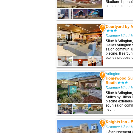
Stadium. Il poss
commun, une terra
Courtyard by M
4
Distance Hôtel-M
Situé à Arlington
Dallas Arlington
salon commun, u
piscine. Il sert 
étoiles propose u
Arlington
5
Homewood Suit
South
Distance Hôtel-M
Situé à Arlingto
Suites by Hilton
piscine extérieur
et un salon comm
lieu ...
Knights Inn - F
6
Distance Hôtel-M
L’établissement K