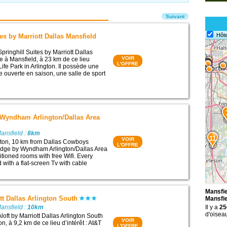
Suivant
Hôte
tes by Marriott Dallas Mansfield
pringhill Suites by Marriott Dallas
VOIR
e à Mansfield, à 23 km de ce lieu
L'OFFRE
 Life Park in Arlington. Il possède une
e ouverte en saison, une salle de sport
 Wyndham Arlington/Dallas Area
ansfield :
8km
11
VOIR
ngton, 10 km from Dallas Cowboys
L'OFFRE
odge by Wyndham Arlington/Dallas Area
itioned rooms with free Wifi. Every
with a flat-screen Tv with cable
Mansfie
ott Dallas Arlington South
Mansfie
ansfield :
10km
Il y a
25
d'oisea
loft by Marriott Dallas Arlington South
VOIR
on, à 9,2 km de ce lieu d’intérêt : At&T
L'OFFRE