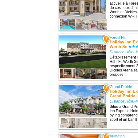
accueille à Fores
de ces lieux d’in
Worth et Dickies
connexion Wi-Fi g
Forest Hill
7
Holiday Inn Exp
Worth Se
Distance Hôtel-M
L’établissement 
Hill - Ft. Worth S
respectivement 24
Dickies Arena et 
propose ...
Grand Prairie
8
Holiday Inn Ex
Grand Prairie I
Distance Hôtel-M
Situé à Grand Pra
Inn Express Hotel
by Ihg comprend 
sport et un bar. I
Arlington
9