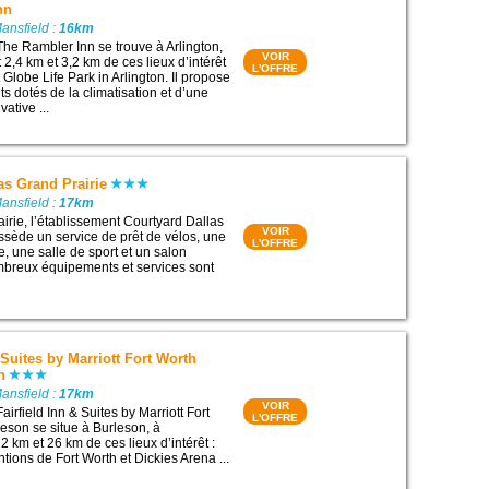
nn
ansfield :
16km
The Rambler Inn se trouve à Arlington,
VOIR
2,4 km et 3,2 km de ces lieux d’intérêt
L'OFFRE
 Globe Life Park in Arlington. Il propose
 dotés de la climatisation et d’une
vative ...
as Grand Prairie
ansfield :
17km
airie, l’établissement Courtyard Dallas
VOIR
ssède un service de prêt de vélos, une
L'OFFRE
e, une salle de sport et un salon
reux équipements et services sont
 Suites by Marriott Fort Worth
n
ansfield :
17km
VOIR
airfield Inn & Suites by Marriott Fort
L'OFFRE
eson se situe à Burleson, à
 km et 26 km de ces lieux d’intérêt :
tions de Fort Worth et Dickies Arena ...