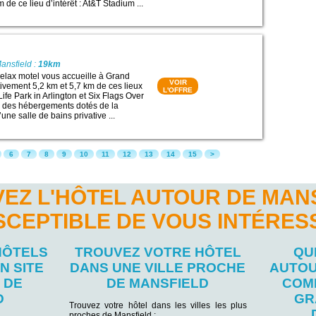
 de ce lieu d’intérêt : At&T Stadium ...
ansfield :
19km
relax motel vous accueille à Grand
VOIR
tivement 5,2 km et 5,7 km de ces lieux
L'OFFRE
 Life Park in Arlington et Six Flags Over
e des hébergements dotés de la
’une salle de bains privative ...
6
7
8
9
10
11
12
13
14
15
>
EZ L'HÔTEL AUTOUR DE MAN
SCEPTIBLE DE VOUS INTÉRES
HÔTELS
TROUVEZ VOTRE HÔTEL
QU
N SITE
DANS UNE VILLE PROCHE
AUTOU
 DE
DE MANSFIELD
COM
D
GR
Trouvez votre hôtel dans les villes les plus
proches de Mansfield :