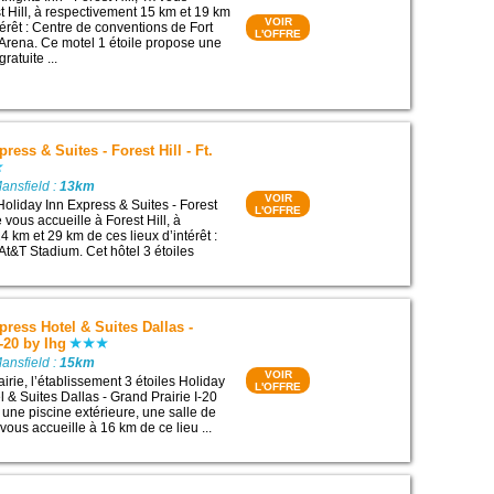
t Hill, à respectivement 15 km et 19 km
VOIR
térêt : Centre de conventions de Fort
L'OFFRE
 Arena. Ce motel 1 étoile propose une
ratuite ...
ress & Suites - Forest Hill - Ft.
ansfield :
13km
VOIR
Holiday Inn Express & Suites - Forest
L'OFFRE
e vous accueille à Forest Hill, à
 km et 29 km de ces lieux d’intérêt :
At&T Stadium. Cet hôtel 3 étoiles
press Hotel & Suites Dallas -
-20 by Ihg
ansfield :
15km
VOIR
irie, l’établissement 3 étoiles Holiday
L'OFFRE
 & Suites Dallas - Grand Prairie I-20
une piscine extérieure, une salle de
l vous accueille à 16 km de ce lieu ...