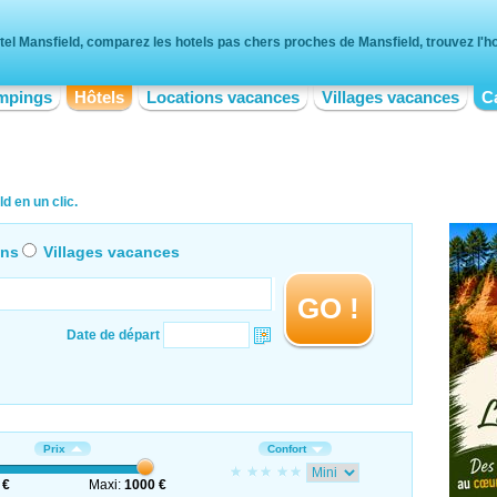
tel Mansfield, comparez les hotels pas chers proches de Mansfield, trouvez l'ho
mpings
Hôtels
Locations vacances
Villages vacances
C
d en un clic.
ons
Villages vacances
GO !
Date de départ
Prix
Confort
 €
Maxi:
1000 €