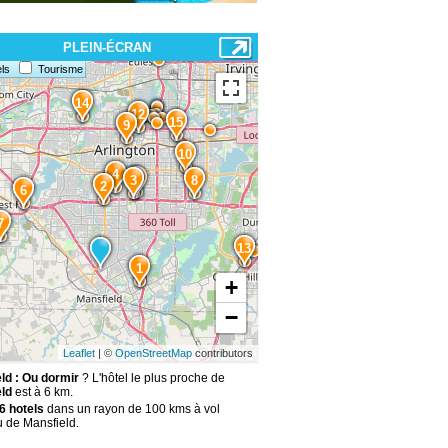
PLEIN-ÉCRAN
ls
Tourisme
14
12
15
9
10
4
5
3
8
2
6
7
13
1
+
−
Leaflet
| ©
OpenStreetMap
contributors
ld : Ou dormir
? L'hôtel le plus proche de
ld
est à 6 km.
6 hotels
dans un rayon de 100 kms à vol
u de Mansfield.