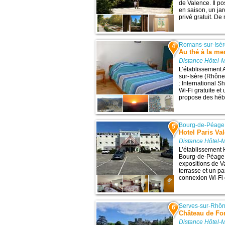
de Valence. Il p
en saison, un ja
privé gratuit. D
Romans-sur-Isè
4
Au thé à la me
Distance Hôtel-
L’établissement 
sur-Isère (Rhône-
: International 
Wi-Fi gratuite et
propose des hébe
Bourg-de-Péage
5
Hotel Paris Va
Distance Hôtel-
L’établissement 
Bourg-de-Péage, 
expositions de V
terrasse et un pa
connexion Wi-Fi gr
Serves-sur-Rhô
6
Château de Fo
Distance Hôtel-