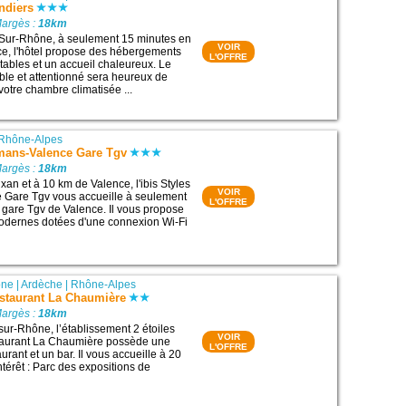
ndiers
Margès :
18km
-Sur-Rhône, à seulement 15 minutes en
VOIR
ce, l'hôtel propose des hébergements
L'OFFRE
rtables et un accueil chaleureux. Le
ble et attentionné sera heureux de
votre chambre climatisée ...
Rhône-Alpes
omans-Valence Gare Tgv
Margès :
18km
ixan et à 10 km de Valence, l'ibis Styles
VOIR
Gare Tgv vous accueille à seulement
L'OFFRE
 gare Tgv de Valence. Il vous propose
dernes dotées d'une connexion Wi-Fi
ône
|
Ardèche
|
Rhône-Alpes
estaurant La Chaumière
Margès :
18km
sur-Rhône, l’établissement 2 étoiles
VOIR
taurant La Chaumière possède une
L'OFFRE
aurant et un bar. Il vous accueille à 20
ntérêt : Parc des expositions de