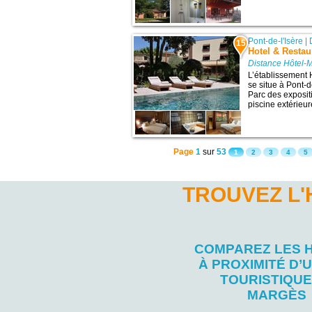
Pont-de-l'Isère
|
15
Hotel & Restau
Distance Hôtel-
L’établissement
se situe à Pont-de
Parc des exposit
piscine extérieur
Page
1
sur
53
1
2
3
4
5
TROUVEZ L
COMPAREZ LES 
À PROXIMITÉ D’U
TOURISTIQUE
MARGÈS