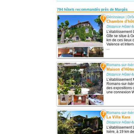
794 hôtels recommandés près de Margès
Génissieux
|
Dr
1
Chambre d'hôte
Distance Hôtel-
L’établissement 
Gîte se situe à 
km de ces lieux d
Valence et Inter
...
Romans-sur-Isè
2
Maison d'Hôtes
Distance Hôtel-
L’établissement 
Romans-sur-Isère,
des expositions d
une connexion Wi-
Romans-sur-Isè
3
La Villa Kara
Distance Hôtel-
L’établissement 
Isère, à 19 km de