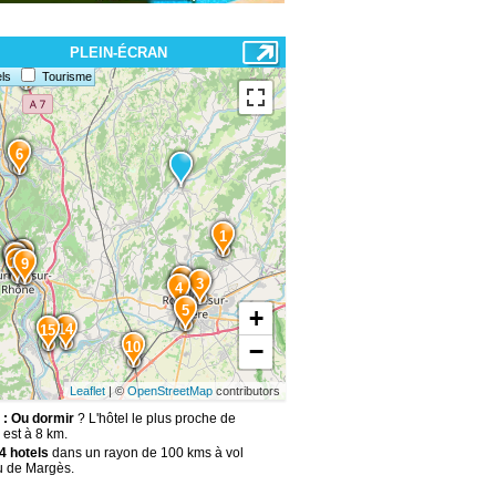
PLEIN-ÉCRAN
8
ls
Tourisme
6
1
7
11
12
13
9
2
3
4
5
+
14
15
−
10
Leaflet
| ©
OpenStreetMap
contributors
: Ou dormir
? L'hôtel le plus proche de
est à 8 km.
4 hotels
dans un rayon de 100 kms à vol
u de Margès.