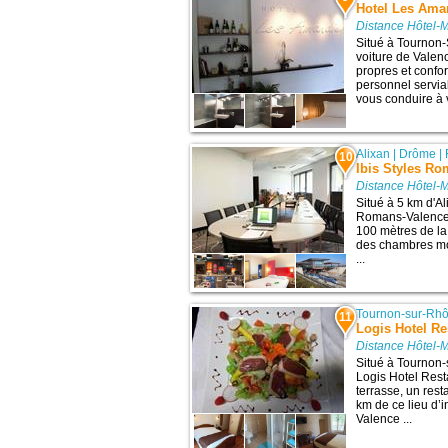
Hotel Les Ama
Distance Hôtel-
Situé à Tournon
voiture de Valen
propres et confo
personnel servia
vous conduire à 
Alixan
|
Drôme
|
10
Ibis Styles R
Distance Hôtel-
Situé à 5 km d'Al
Romans-Valence 
100 mètres de la
des chambres mo
...
Tournon-sur-Rh
11
Logis Hotel R
Distance Hôtel-
Situé à Tournon-
Logis Hotel Res
terrasse, un rest
km de ce lieu d’i
Valence ...