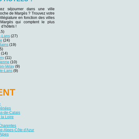
tez séjourner dans une ville
proche de Margès ? Trouvez votre
villégiature en fonction des villes
 Margès qui comptent le plus
d’hôtels !
15)
e-Lans
(27)
le
(24)
-Bains
(19)
5)
e
(14)
éry
(11)
tienne
(10)
en-Velay
(9)
-de-Lans
(9)
ENT
e
yrénées
as-de-Calais
 la Loire
e
Charentes
e-Alpes-Côte d'Azur
Alpes