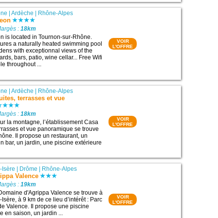
ône
|
Ardèche
|
Rhône-Alpes
leon
Margès :
18km
eon is located in Tournon-sur-Rhône.
VOIR
tures a naturally heated swimming pool
L'OFFRE
dens with exceptionnal views of the
ds, bars, patio, wine cellar... Free Wifi
le throughout ...
ône
|
Ardèche
|
Rhône-Alpes
ites, terrasses et vue
Margès :
18km
VOIR
sur la montagne, l’établissement Casa
L'OFFRE
terrasses et vue panoramique se trouve
ône. Il propose un restaurant, un
 bar, un jardin, une piscine extérieure
-Isère
|
Drôme
|
Rhône-Alpes
ippa Valence
Margès :
19km
Domaine d'Agrippa Valence se trouve à
VOIR
sère, à 9 km de ce lieu d’intérêt : Parc
L'OFFRE
de Valence. Il propose une piscine
e en saison, un jardin ...