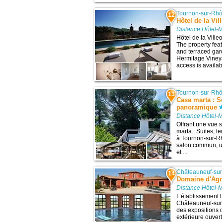
Tournon-sur-Rh
12
Hôtel de la Vil
Distance Hôtel-
Hôtel de la Vill
The property fea
and terraced gar
Hermitage Vineyar
access is availab
Tournon-sur-Rh
13
Casa marta : Su
panoramique
Distance Hôtel-
Offrant une vue 
marta : Suites, 
à Tournon-sur-Rh
salon commun, un
et ...
Châteauneuf-sur
14
Domaine d'Agr
Distance Hôtel-
L’établissement 
Châteauneuf-sur-I
des expositions 
extérieure ouvert