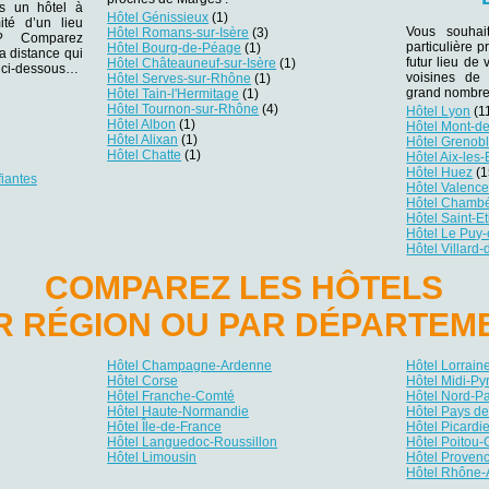
ns un hôtel à
Hôtel Génissieux
(1)
ité d’un lieu
Vous souhai
Hôtel Romans-sur-Isère
(3)
r ? Comparez
particulière 
Hôtel Bourg-de-Péage
(1)
la distance qui
futur lieu de 
Hôtel Châteauneuf-sur-Isère
(1)
es ci-dessous…
voisines de
Hôtel Serves-sur-Rhône
(1)
grand nombre 
Hôtel Tain-l'Hermitage
(1)
Hôtel Tournon-sur-Rhône
(4)
Hôtel Lyon
(1
Hôtel Albon
(1)
Hôtel Mont-d
Hôtel Alixan
(1)
Hôtel Grenob
Hôtel Chatte
(1)
Hôtel Aix-les
Hôtel Huez
(1
fiantes
Hôtel Valenc
Hôtel Chamb
Hôtel Saint-E
Hôtel Le Puy-
Hôtel Villard
COMPAREZ LES HÔTELS
R RÉGION OU PAR DÉPARTEM
Hôtel Champagne-Ardenne
Hôtel Lorrain
Hôtel Corse
Hôtel Midi-P
Hôtel Franche-Comté
Hôtel Nord-P
Hôtel Haute-Normandie
Hôtel Pays de
Hôtel Île-de-France
Hôtel Picardi
Hôtel Languedoc-Roussillon
Hôtel Poitou-
Hôtel Limousin
Hôtel Provenc
Hôtel Rhône-