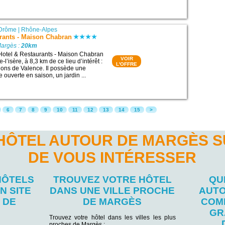
Drôme
|
Rhône-Alpes
rants - Maison Chabran
Margès :
20km
 Hotel & Restaurants - Maison Chabran
VOIR
-lʼisère, à 8,3 km de ce lieu d’intérêt :
L'OFFRE
ions de Valence. Il possède une
e ouverte en saison, un jardin ...
6
7
8
9
10
11
12
13
14
15
>
'HÔTEL AUTOUR DE MARGÈS S
DE VOUS INTÉRESSER
HÔTELS
TROUVEZ VOTRE HÔTEL
QU
N SITE
DANS UNE VILLE PROCHE
AUTO
 DE
DE MARGÈS
COM
GR
Trouvez votre hôtel dans les villes les plus
proches de Margès :