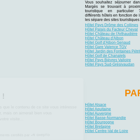
Vous souhaitez séjourner da
Margès se trouvant à proxim
touristique en particulie
différents hôtels en fonction de 
les sépare des sites touristiqu
Hôtel Pays Drôme des Collines
Hôtel Palais du Facteur Cheval
Hôtel Château de l'Arthaudière
Hôtel Château d'Albon
Hôtel Golf d'Albon-Senaud
Hôtel Gare Valence TGV
Hôtel Jardin des Fontaines Pétri
Hôtel Golf de Chanalets
Hôtel Pays Bièvres Valloire
Hôtel Pays Sud-Grésivaudan
Salut c'est nous...
PA
les Cookies !
Hôtel Alsace
On a attendu d'être sûrs que le contenu de ce site vous intéresse
Hôtel Aquitaine
avant de vous déranger, mais on aimerait bien vous
Hôtel Auvergne
Hôtel Basse-Normandie
accompagner pendant votre visite...
Hôtel Bourgogne
C'est OK pour vous ?
Hôtel Bretagne
Hôtel Centre-Val de Loire
Consentements certifiés par