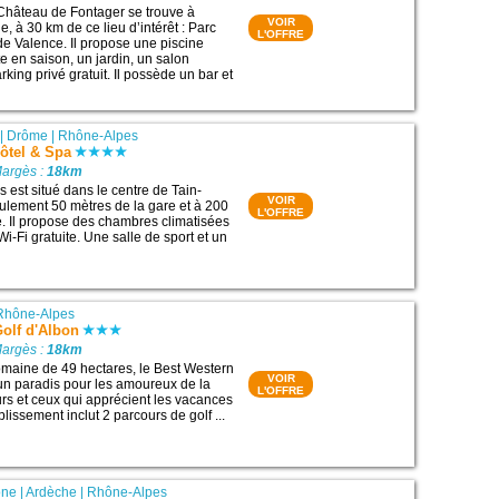
Château de Fontager se trouve à
VOIR
, à 30 km de ce lieu d’intérêt : Parc
L'OFFRE
de Valence. Il propose une piscine
e en saison, un jardin, un salon
ing privé gratuit. Il possède un bar et
|
Drôme
|
Rhône-Alpes
ôtel & Spa
Margès :
18km
es est situé dans le centre de Tain-
VOIR
eulement 50 mètres de la gare et à 200
L'OFFRE
. Il propose des chambres climatisées
-Fi gratuite. Une salle de sport et un
Rhône-Alpes
olf d'Albon
Margès :
18km
domaine de 49 hectares, le Best Western
VOIR
 un paradis pour les amoureux de la
L'OFFRE
urs et ceux qui apprécient les vacances
blissement inclut 2 parcours de golf ...
ône
|
Ardèche
|
Rhône-Alpes