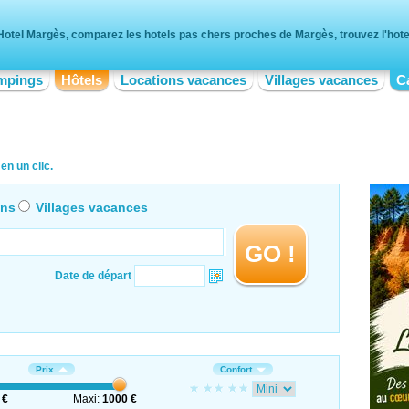
Hotel Margès, comparez les hotels pas chers proches de Margès, trouvez l'hotel
mpings
Hôtels
Locations vacances
Villages vacances
C
en un clic.
ons
Villages vacances
GO !
Date de départ
Prix
Confort
 €
Maxi:
1000 €