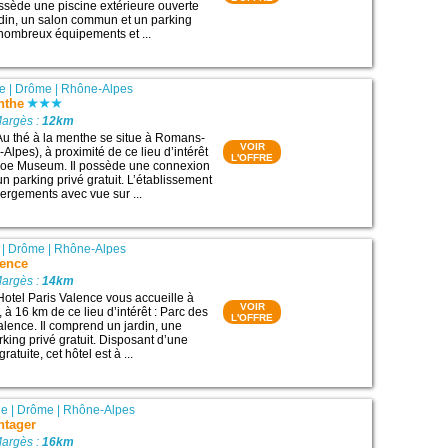
ossède une piscine extérieure ouverte
rdin, un salon commun et un parking
e nombreux équipements et ...
re
|
Drôme
|
Rhône-Alpes
nthe
Margès :
12km
Au thé à la menthe se situe à Romans-
VOIR
Alpes), à proximité de ce lieu d’intérêt
L'OFFRE
Shoe Museum. Il possède une connexion
 un parking privé gratuit. L’établissement
rgements avec vue sur ...
|
Drôme
|
Rhône-Alpes
lence
Margès :
14km
Hotel Paris Valence vous accueille à
VOIR
à 16 km de ce lieu d’intérêt : Parc des
L'OFFRE
alence. Il comprend un jardin, une
rking privé gratuit. Disposant d’une
atuite, cet hôtel est à ...
ne
|
Drôme
|
Rhône-Alpes
ntager
Margès :
16km