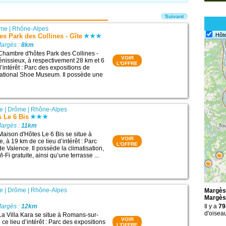
Suivant
ôme
|
Rhône-Alpes
Hôte
s Park des Collines - Gîte
Margès :
8km
Chambre d'hôtes Park des Collines -
VOIR
Génissieux, à respectivement 28 km et 6
L'OFFRE
’intérêt : Parc des expositions de
national Shoe Museum. Il possède une
re
|
Drôme
|
Rhône-Alpes
 Le 6 Bis
Margès :
11km
Maison d'Hôtes Le 6 Bis se situe à
VOIR
 à 19 km de ce lieu d’intérêt : Parc
L'OFFRE
e Valence. Il possède la climatisation,
Fi gratuite, ainsi qu’une terrasse ...
re
|
Drôme
|
Rhône-Alpes
Margès 
Margès
Margès :
12km
Il y a
79
d'oisea
La Villa Kara se situe à Romans-sur-
VOIR
 ce lieu d’intérêt : Parc des expositions
L'OFFRE