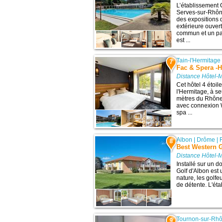
L’établissement 
Serves-sur-Rhône
des expositions 
extérieure ouvert
commun et un park
est ...
Tain-l'Hermitage
7
Fac & Spera -H
Distance Hôtel-
Cet hôtel 4 étoil
l'Hermitage, à s
mètres du Rhône
avec connexion Wi
spa ...
Albon
|
Drôme
|
8
Best Western G
Distance Hôtel-
Installé sur un 
Golf d'Albon est
nature, les golfe
de détente. L'éta
Tournon-sur-Rh
9