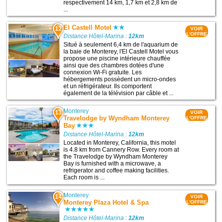
respectivement 14 km, 1,7 km et 2,8 km de
...
El Castell Motel
12
VOIR
L'OFFRE
Distance Hôtel-Marina :
12km
Situé à seulement 6,4 km de l'aquarium de
la baie de Monterey, l'El Castell Motel vous
propose une piscine intérieure chauffée
ainsi que des chambres dotées d'une
connexion Wi-Fi gratuite. Les
hébergements possèdent un micro-ondes
et un réfrigérateur. Ils comportent
également de la télévision par câble et ...
Monterey
13
VOIR
Travelodge by Wyndham Monterey
L'OFFRE
Bay
Distance Hôtel-Marina :
12km
Located in Monterey, California, this motel
is 4.8 km from Cannery Row. Every room at
the Travelodge by Wyndham Monterey
Bay is furnished with a microwave, a
refrigerator and coffee making facilities.
Each room is ...
Monterey
14
VOIR
Monterey Plaza Hotel & Spa
L'OFFRE
Distance Hôtel-Marina :
12km