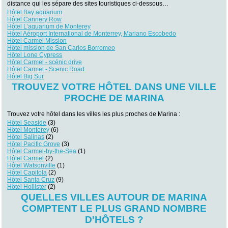
distance qui les sépare des sites touristiques ci-dessous…
Hôtel Bay aquarium
Hôtel Cannery Row
Hôtel L’aquarium de Monterey
Hôtel Aéroport International de Monterrey, Mariano Escobedo
Hôtel Carmel Mission
Hôtel mission de San Carlos Borromeo
Hôtel Lone Cypress
Hôtel Carmel - scénic drive
Hôtel Carmel - Scenic Road
Hôtel Big Sur
TROUVEZ VOTRE HÔTEL DANS UNE VILLE
PROCHE DE MARINA
Trouvez votre hôtel dans les villes les plus proches de Marina :
Hôtel Seaside
(3)
Hôtel Monterey
(6)
Hôtel Salinas
(2)
Hôtel Pacific Grove
(3)
Hôtel Carmel-by-the-Sea
(1)
Hôtel Carmel
(2)
Hôtel Watsonville
(1)
Hôtel Capitola
(2)
Hôtel Santa Cruz
(9)
Hôtel Hollister
(2)
QUELLES VILLES AUTOUR DE MARINA
COMPTENT LE PLUS GRAND NOMBRE
D'HÔTELS ?