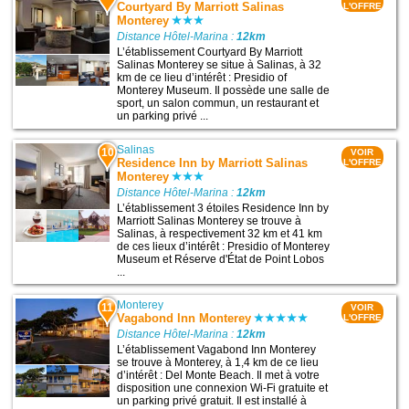
Courtyard By Marriott Salinas
L'OFFRE
Monterey
Distance Hôtel-Marina :
12km
L’établissement Courtyard By Marriott
Salinas Monterey se situe à Salinas, à 32
km de ce lieu d’intérêt : Presidio of
Monterey Museum. Il possède une salle de
sport, un salon commun, un restaurant et
un parking privé ...
Salinas
10
VOIR
Residence Inn by Marriott Salinas
L'OFFRE
Monterey
Distance Hôtel-Marina :
12km
L’établissement 3 étoiles Residence Inn by
Marriott Salinas Monterey se trouve à
Salinas, à respectivement 32 km et 41 km
de ces lieux d’intérêt : Presidio of Monterey
Museum et Réserve d'État de Point Lobos
...
Monterey
11
VOIR
Vagabond Inn Monterey
L'OFFRE
Distance Hôtel-Marina :
12km
L’établissement Vagabond Inn Monterey
se trouve à Monterey, à 1,4 km de ce lieu
d’intérêt : Del Monte Beach. Il met à votre
disposition une connexion Wi-Fi gratuite et
un parking privé gratuit. Il est installé à