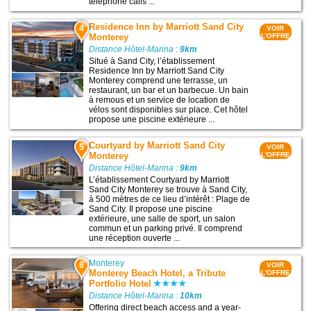
telephone calls ...
Residence Inn by Marriott Sand City
4
VOIR
Monterey
L'OFFRE
Distance Hôtel-Marina :
9km
Situé à Sand City, l’établissement
Residence Inn by Marriott Sand City
Monterey comprend une terrasse, un
restaurant, un bar et un barbecue. Un bain
à remous et un service de location de
vélos sont disponibles sur place. Cet hôtel
propose une piscine extérieure ...
Courtyard by Marriott Sand City
5
VOIR
Monterey
L'OFFRE
Distance Hôtel-Marina :
9km
L’établissement Courtyard by Marriott
Sand City Monterey se trouve à Sand City,
à 500 mètres de ce lieu d’intérêt : Plage de
Sand City. Il propose une piscine
extérieure, une salle de sport, un salon
commun et un parking privé. Il comprend
une réception ouverte ...
Monterey
6
VOIR
Monterey Beach Hotel, a Tribute
L'OFFRE
Portfolio Hotel
Distance Hôtel-Marina :
10km
Offering direct beach access and a year-