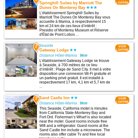
Springhill Suites by Marriott The
L'OFFRE
Dunes On Monterey Bay
L’établissement Springhill Suites by
Marriott The Dunes On Monterey Bay vous
accueille à Marina, à respectivement 15
km et 24 km de ces lieux d’intérêt :
Presidio of Monterey Museum et Réserve
d'État de Point Lobos ...
Seaside
2
VOIR
Gateway Lodge
L'OFFRE
Distance Hôtel-Marina :
9km
L’établissement Gateway Lodge se trouve
à Seaside, à 700 mètres de ce lieu
d’intérêt : Plage de Sand City. Il met à votre
disposition une connexion Wi-Fi gratuite et
un parking privé gratuit. Il est installé à
respectivement 17 km, 4,1 km et 5,7 km de
...
Sand Castle Inn
3
VOIR
L'OFFRE
Distance Hôtel-Marina :
9km
This Seaside, California motel is minutes
from California State-Monterey Bay and
Fort Ord. Fisherman’s Wharf is also located
near the motel. Guest rooms include free
Wifi and a refrigerator. Guest rooms at the
Sand Castle Inn include a microwave. The
rooms also offer cable Tv and free local