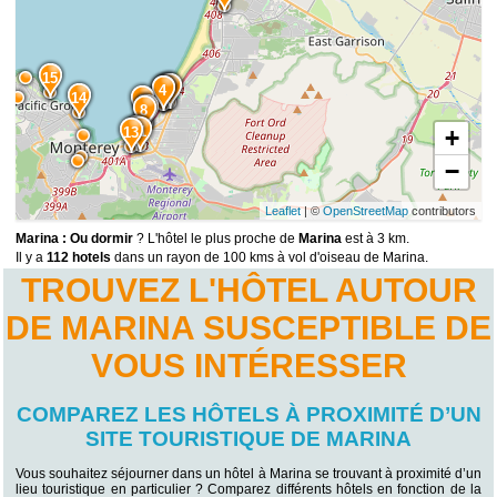
15
3
2
5
4
14
6
7
8
12
11
13
+
−
Leaflet
| ©
OpenStreetMap
contributors
Marina : Ou dormir
? L'hôtel le plus proche de
Marina
est à 3 km.
Il y a
112 hotels
dans un rayon de 100 kms à vol d'oiseau de Marina.
TROUVEZ L'HÔTEL AUTOUR
DE MARINA SUSCEPTIBLE DE
VOUS INTÉRESSER
COMPAREZ LES HÔTELS À PROXIMITÉ D’UN
SITE TOURISTIQUE DE MARINA
Vous souhaitez séjourner dans un hôtel à Marina se trouvant à proximité d’un
lieu touristique en particulier ? Comparez différents hôtels en fonction de la