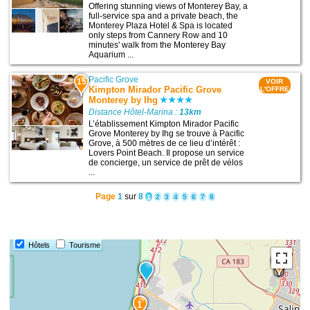
Offering stunning views of Monterey Bay, a
full-service spa and a private beach, the
Monterey Plaza Hotel & Spa is located
only steps from Cannery Row and 10
minutes' walk from the Monterey Bay
Aquarium ...
Pacific Grove
15
VOIR
Kimpton Mirador Pacific Grove
L'OFFRE
Monterey by Ihg
Distance Hôtel-Marina :
13km
L’établissement Kimpton Mirador Pacific
Grove Monterey by Ihg se trouve à Pacific
Grove, à 500 mètres de ce lieu d’intérêt :
Lovers Point Beach. Il propose un service
de concierge, un service de prêt de vélos
...
Page
1
sur
8
1
2
3
4
5
6
7
8
Hôtels
Tourisme
10
9
1