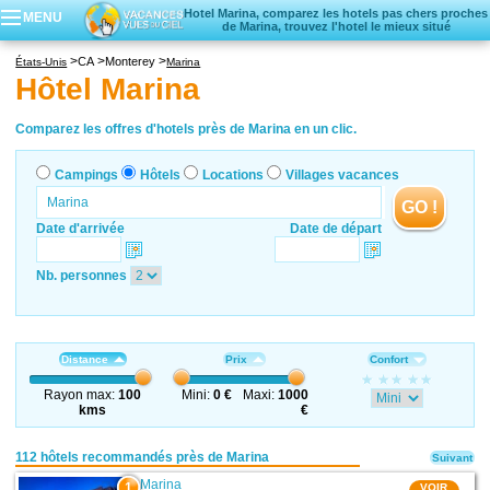
Hotel Marina, comparez les hotels pas chers proches
MENU
de Marina, trouvez l'hotel le mieux situé
Campings
CA
Monterey
États-Unis
Marina
Hôtels
Hôtel Marina
Locations vacances
Villages vacances
Comparez les offres d'hotels près de Marina en un clic.
Campings
Hôtels
Locations
Villages vacances
GO !
Date d'arrivée
Date de départ
Nb. personnes
Distance
Prix
Confort
Rayon max:
100
Mini:
0 €
Maxi:
1000
kms
€
112 hôtels recommandés près de Marina
Suivant
Marina
1
VOIR