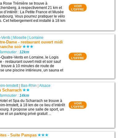
a Rose Trémière se trouve à
VOIR
hersberg, à respectivement 21 km et
L'OFFRE
x d’intérêt : La Petite France et Musée
rasbourg. Vous pourrez pratiquer le vélo
s. Cet hébergement est installé à 18 km
-Vents
|
Moselle
|
Lorraine
tre-Dame - restaurant ouvert midi
imanche soir
Marmoutier :
12km
VOIR
-Quatre-Vents en Lorraine, le Logis
L'OFFRE
- restaurant ouvert midi et soir sauf
 trouve à 10 minutes de route de
ose une piscine intérieure, un sauna et
im-Irmstett
|
Bas-Rhin
|
Alsace
u Scharrach
Marmoutier :
14km
Hotel et Spa du Scharrach se trouve à
VOIR
m-Irmstett, à 18 km de ce lieu d’intérêt
L'OFFRE
bourg. Il propose une salle de sport, un
se et un parking privé gratuit ...
tes - Suite Pampas