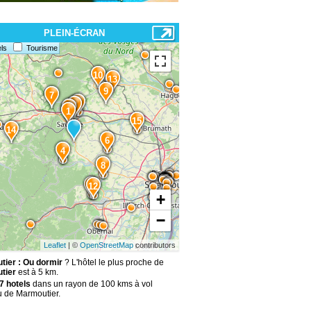
PLEIN-ÉCRAN
ls
Tourisme
10
13
9
7
5
3
2
1
15
14
6
4
8
11
12
+
−
Leaflet
| ©
OpenStreetMap
contributors
ier : Ou dormir
? L'hôtel le plus proche de
tier
est à 5 km.
7 hotels
dans un rayon de 100 kms à vol
u de Marmoutier.