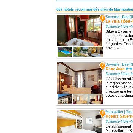
687 hôtels recommandés près de Marmoutie
Saverne
|
Bas-R
1
La Villa Hôtel
Distance Hôtel-
Situé à Saverne, 
minutes en voitur
du château de Ro
élégantes. Cert
privé avec ...
Saverne
|
Bas-R
2
Chez Jean
Distance Hôtel-
L’établissement 
la région Alsace.
d’intérêt : Zénit
propose une ter
dotés de la clima
Monswiller
|
Bas
3
Hotelf1 Savern
Distance Hôtel-
L’établissement 
Monswiller, à 48 