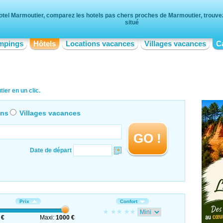
otel Marmoutier, comparez les hotels pas chers proches de Marmoutier, trouvez 
situé
mpings
Hôtels
Locations vacances
Villages vacances
C
ier en un clic.
ons
Villages vacances
GO !
Date de départ
Prix
Confort
 €
Maxi:
1000 €