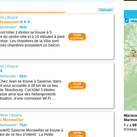
r
Suivant
hin
|
Alsace
Hôte
-Restaurant
Marmoutier :
5km
cet hôtel 3 étoiles se trouve à 5
VOIR
e du centre-ville et à 10 minutes à pied
L'OFFRE
han. Les chambres de la Villa sont
aines chambres possèdent un balcon
hin
|
Alsace
Marmoutier :
6km
Chez Jean se trouve à Saverne, dans
VOIR
 Il vous accueille à 36 km de ce lieu
L'OFFRE
h de Strasbourg. Cet hôtel 3 étoiles
rasse ainsi que des hébergements
tisation, d’une connexion Wi-Fi ...
-Rhin
|
Alsace
Marmout
e Monswiller
Marmou
Marmoutier :
7km
Il y a
68
d'oisea
hotelf1 Saverne Monswiller se trouve à
VOIR
km de ce lieu d’intérêt : La Petite
L'OFFRE