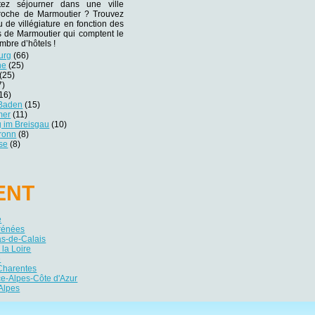
tez séjourner dans une ville
 proche de Marmoutier ? Trouvez
eu de villégiature en fonction des
es de Marmoutier qui comptent le
mbre d’hôtels !
urg
(66)
he
(25)
(25)
7)
16)
-Baden
(15)
mer
(11)
g im Breisgau
(10)
bronn
(8)
se
(8)
ENT
e
yrénées
as-de-Calais
 la Loire
e
Charentes
e-Alpes-Côte d'Azur
Alpes