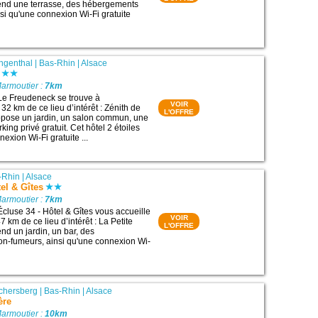
rend une terrasse, des hébergements
si qu'une connexion Wi-Fi gratuite
ngenthal
|
Bas-Rhin
|
Alsace
Marmoutier :
7km
Le Freudeneck se trouve à
VOIR
2 km de ce lieu d’intérêt : Zénith de
L'OFFRE
ropose un jardin, un salon commun, une
king privé gratuit. Cet hôtel 2 étoiles
exion Wi-Fi gratuite ...
-Rhin
|
Alsace
tel & Gîtes
Marmoutier :
7km
Écluse 34 - Hôtel & Gîtes vous accueille
VOIR
7 km de ce lieu d’intérêt : La Petite
L'OFFRE
nd un jardin, un bar, des
n-fumeurs, ainsi qu'une connexion Wi-
chersberg
|
Bas-Rhin
|
Alsace
ère
Marmoutier :
10km