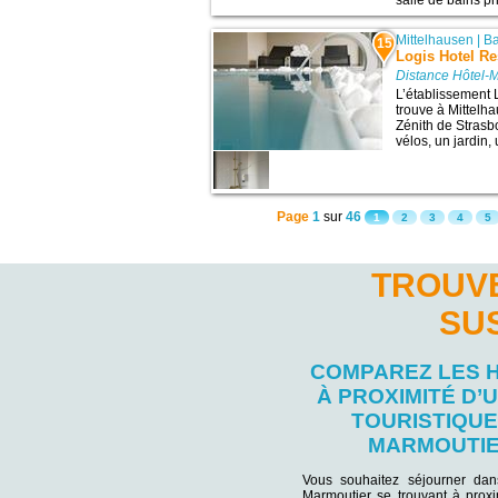
salle de bains pr
Mittelhausen
|
B
15
Logis Hotel Re
Distance Hôtel-
L’établissement 
trouve à Mittelha
Zénith de Strasbo
vélos, un jardin,
Page
1
sur
46
1
2
3
4
5
TROUVE
SU
COMPAREZ LES 
À PROXIMITÉ D’U
TOURISTIQUE
MARMOUTI
Vous souhaitez séjourner da
Marmoutier se trouvant à proxi