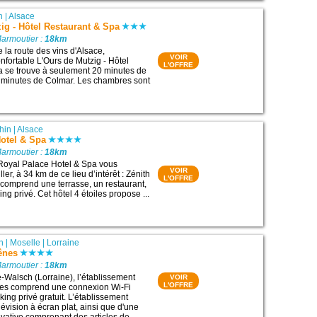
n
|
Alsace
ig - Hôtel Restaurant & Spa
Marmoutier :
18km
 la route des vins d'Alsace,
VOIR
confortable L'Ours de Mutzig - Hôtel
L'OFFRE
a se trouve à seulement 20 minutes de
5 minutes de Colmar. Les chambres sont
hin
|
Alsace
otel & Spa
Marmoutier :
18km
 Royal Palace Hotel & Spa vous
VOIR
ller, à 34 km de ce lieu d’intérêt : Zénith
L'OFFRE
l comprend une terrasse, un restaurant,
ing privé. Cet hôtel 4 étoiles propose ...
h
|
Moselle
|
Lorraine
ênes
Marmoutier :
18km
e-Walsch (Lorraine), l’établissement
VOIR
L'OFFRE
es comprend une connexion Wi-Fi
rking privé gratuit. L’établissement
évision à écran plat, ainsi que d'une