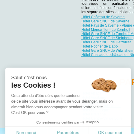
touristique en particulie
différents hôtels en fonction de 
les sépare des sites touristiqu
Hôtel Château de Saverne
Hôtel Gare SNCF de Saverne
Hôtel Pays de Saverne - Plaine 
Hôtel Monswiller - Le Zornhoff
Hôtel Gare SNCF de Zornhoff-M
Hôtel Gare SNCF de Steinbourg
Hôtel Gare SNCF de Dettwiller
Hôtel Rocher de Dabo
Hôtel Gare SNCF de Wilwishei
Hôtel Cascade et château du Ni
Salut c'est nous...
PA
les Cookies !
Hôtel Alsace
On a attendu d'être sûrs que le contenu
Hôtel Aquitaine
de ce site vous intéresse avant de vous déranger, mais on
Hôtel Auvergne
Hôtel Basse-Normandie
aimerait bien vous accompagner pendant votre visite...
Hôtel Bourgogne
C'est OK pour vous ?
Hôtel Bretagne
Hôtel Centre-Val de Loire
Consentements certifiés par
Non merci
Paramètres
OK pour moi