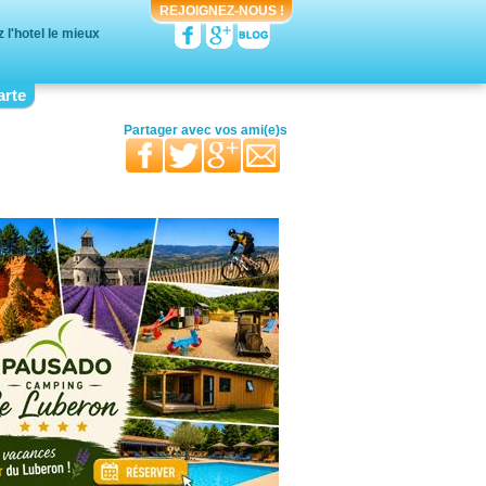
REJOIGNEZ-NOUS !
l'hotel le mieux
arte
votre moitié
vos ami(e)s
vos proches
Partager avec
votre famille