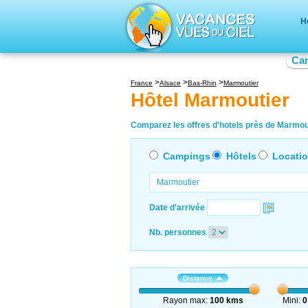
H
Ca
France
Alsace
Bas-Rhin
Marmoutier
Hôtel Marmoutier
Comparez les offres d'hotels près de Marmout
Campings
Hôtels
Locati
Date d'arrivée
Nb. personnes
Distance
Rayon max:
100 kms
Mini:
0