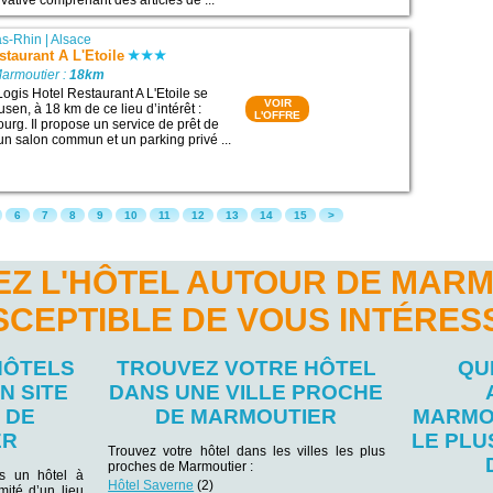
ivative comprenant des articles de ...
as-Rhin
|
Alsace
staurant A L'Etoile
Marmoutier :
18km
Logis Hotel Restaurant A L'Etoile se
VOIR
usen, à 18 km de ce lieu d’intérêt :
L'OFFRE
urg. Il propose un service de prêt de
 un salon commun et un parking privé ...
6
7
8
9
10
11
12
13
14
15
>
Z L'HÔTEL AUTOUR DE MAR
SCEPTIBLE DE VOUS INTÉRES
HÔTELS
TROUVEZ VOTRE HÔTEL
QU
N SITE
DANS UNE VILLE PROCHE
 DE
DE MARMOUTIER
MARMO
ER
LE PL
Trouvez votre hôtel dans les villes les plus
proches de Marmoutier :
ns un hôtel à
Hôtel Saverne
(2)
mité d’un lieu