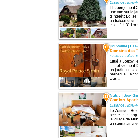
Distance Hôtel-
L’hébergement C
une vue sur le ja
d’intérêt : Églis
un balcon et une
installé à 31 km 
Bouxwiller
|
Bas-
10
Domaine des T
Distance Hôtel-
Situé à Bouxwille
l’établissement
un jardin, un sa
barbecue. La con
tous ...
Mutzig
|
Bas-Rhi
11
Comfort Aparth
Distance Hôtel-
Le Zénitude Hôt
accueille le lon
le village de Mut
un sauna ainsi 
...