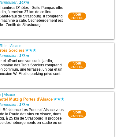
Marmoutier :
14km
hambres D'hôtes - Suite Pampas offre
rdin, à environ 37 km de ce lieu
VOIR
e Saint-Paul de Strasbourg. Il comprend
L'OFFRE
 machine à café. Cet hébergement est
de : Zénith de Strasbourg ...
Rhin
|
Alsace
rois Sorciers
Marmoutier :
17km
r et offrant une vue sur le jardin,
VOIR
 Domaine des Trois Sorciers comprend
L'OFFRE
lon commun, une terrasse, un bar et un
nexion Wi-Fi et le parking privé sont
n
|
Alsace
otel Mutzig Portes d'Alsace
Marmoutier :
17km
el-Résidence Les Portes d’Alsace vous
VOIR
g de la Route des vins en Alsace, dans
L'OFFRE
zig, à 25 km de Strasbourg. Il propose
que des hébergements en studio ou en