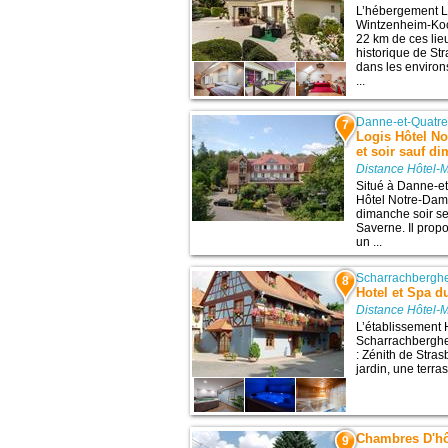
L’hébergement L
Wintzenheim-Koc
22 km de ces lieu
historique de St
dans les environ
...
Danne-et-Quatre
7
Logis Hôtel No
et soir sauf d
Distance Hôtel-
Situé à Danne-et
Hôtel Notre-Dame 
dimanche soir se
Saverne. Il prop
un ...
Scharrachberghe
8
Hotel et Spa d
Distance Hôtel-
L’établissement 
Scharrachberghei
: Zénith de Stras
jardin, une terras
Chambres D'hô
9