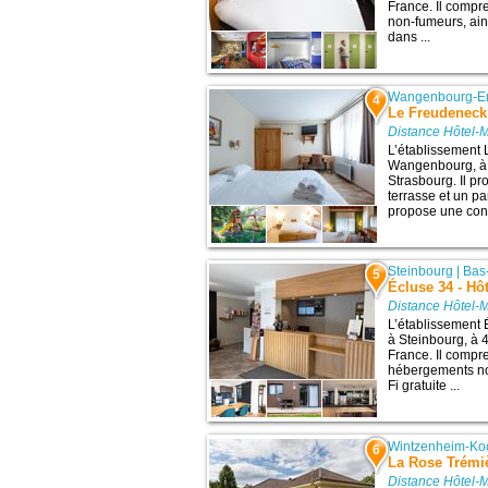
France. Il comp
non-fumeurs, ain
dans ...
Wangenbourg-E
4
Le Freudeneck
Distance Hôtel-
L’établissement 
Wangenbourg, à 3
Strasbourg. Il p
terrasse et un par
propose une conn
Steinbourg
|
Bas
5
Écluse 34 - Hô
Distance Hôtel-
L’établissement 
à Steinbourg, à 4
France. Il compre
hébergements no
Fi gratuite ...
Wintzenheim-Ko
6
La Rose Trémi
Distance Hôtel-