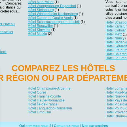
Vous souhai
Hôtel Monswiller
(1)
r ? Comparez
particulière
Hôtel Wangenbourg-Engenthal
(1)
la distance qui
votre futur li
Hôtel Steinbourg
(1)
es ci-dessous…
villes voisin
Hôtel Wintzenheim-Kochersberg
(1)
plus grand no
Hôtel Danne-et-Quatre-Vents
(1)
Hôtel Scharrachbergheim-Irmstett
(1)
Hôtel Strasbo
et Plateau
Hôtel Bouxwiller
(1)
Hôtel Karlsru
Hôtel Kirrwiller
(1)
Hôtel Colmar
onswiller
Hôtel Mutzig
(2)
Hôtel Metz
(1
Hôtel Nancy
(
Hôtel Baden
Hôtel Gérard
m
Hôtel Freibur
deck
Hôtel Baiers
Hôtel La Bres
COMPAREZ LES HÔTELS
R RÉGION OU PAR DÉPARTEM
Hôtel Champagne-Ardenne
Hôtel Lorrain
Hôtel Corse
Hôtel Midi-P
Hôtel Franche-Comté
Hôtel Nord-P
Hôtel Haute-Normandie
Hôtel Pays de
Hôtel Île-de-France
Hôtel Picardi
Hôtel Languedoc-Roussillon
Hôtel Poitou-
Hôtel Limousin
Hôtel Provenc
Hôtel Rhône-
Qui sommes nous ?
|
Contactez-nous
|
Nos partenaires