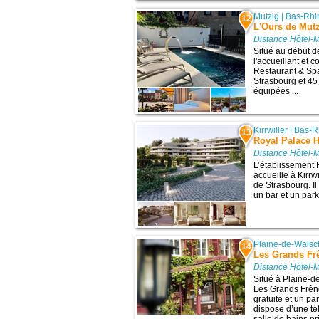
Mutzig
|
Bas-Rhi
12
L'Ours de Mutz
Distance Hôtel-
Situé au début de
l'accueillant et 
Restaurant & Sp
Strasbourg et 4
équipées ...
Kirrwiller
|
Bas-R
13
Royal Palace H
Distance Hôtel-
L’établissement
accueille à Kirrwi
de Strasbourg. I
un bar et un park
Plaine-de-Walsc
14
Les Grands Fr
Distance Hôtel-
Situé à Plaine-d
Les Grands Frên
gratuite et un pa
dispose d’une tél