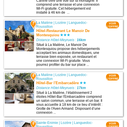
Carline offre une vue sur la montagne. Il
comprend une terrasse et une connexion
Wi-Fi gratuite. Cet hébergement est
installé à 46 km de ...
La Malène
|
Lozère
|
Languedoc-
7
VOIR
Roussillon
L'OFFRE
Hôtel-Restaurant Le Manoir De
Montesquiou
Distance Hôtel-Meyrueis :
16km
Situé à La Malène, Le Manoir De
Montesquiou propose des hébergements
acceptant les animaux domestiques, une
terrasse bien exposée, un restaurant et
une connexion Wi-Fi gratuite. Vous
pourrez profiter du bar sur place ...
La Malène
|
Lozère
|
Languedoc-
8
VOIR
Roussillon
L'OFFRE
Hôtel-Bar l'Embarcadère
Distance Hôtel-Meyrueis :
17km
Situé à La Malène, l’établissement 2
étoiles Hôtel-Bar l'Embarcadère comprend
un salon commun, une terrasse et un bar. Il
vous accueille à 18 km de ce lieu d’intérêt :
Grotte de l'Aven Armand. Disposant d’une
connexion ...
Sainte-Enimie
|
Lozère
|
Languedoc-
9
VOIR
Roussillon
L'OFFRE