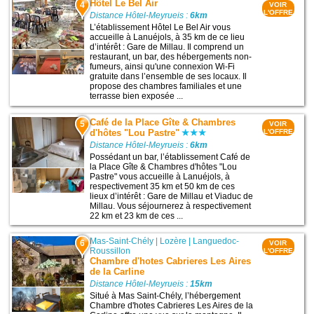
Hôtel Le Bel Air
4
VOIR
L'OFFRE
Distance Hôtel-Meyrueis :
6km
L’établissement Hôtel Le Bel Air vous
accueille à Lanuéjols, à 35 km de ce lieu
d’intérêt : Gare de Millau. Il comprend un
restaurant, un bar, des hébergements non-
fumeurs, ainsi qu'une connexion Wi-Fi
gratuite dans l’ensemble de ses locaux. Il
propose des chambres familiales et une
terrasse bien exposée ...
Café de la Place Gîte & Chambres
5
VOIR
d'hôtes "Lou Pastre"
L'OFFRE
Distance Hôtel-Meyrueis :
6km
Possédant un bar, l’établissement Café de
la Place Gîte & Chambres d'hôtes "Lou
Pastre" vous accueille à Lanuéjols, à
respectivement 35 km et 50 km de ces
lieux d’intérêt : Gare de Millau et Viaduc de
Millau. Vous séjournerez à respectivement
22 km et 23 km de ces ...
Mas-Saint-Chély
|
Lozère
|
Languedoc-
6
VOIR
Roussillon
L'OFFRE
Chambre d'hotes Cabrieres Les Aires
de la Carline
Distance Hôtel-Meyrueis :
15km
Situé à Mas Saint-Chély, l’hébergement
Chambre d'hotes Cabrieres Les Aires de la