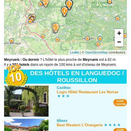
12
10
2
1
3
5
4
14
13
+
−
Leaflet
| ©
OpenStreetMap
contributors
Meyrueis : Ou dormir
? L'hôtel le plus proche de
Meyrueis
est à 82 m.
Il y a
591 hotels
dans un rayon de 100 kms à vol d'oiseau de Meyrueis.
DES HÔTELS EN LANGUEDOC /
ROUSSILLON
Cazilhac
Logis Hôtel Restaurant Les Norias
VOIR
L'OFFRE
Nîmes
Best Western L'Orangerie
VOIR