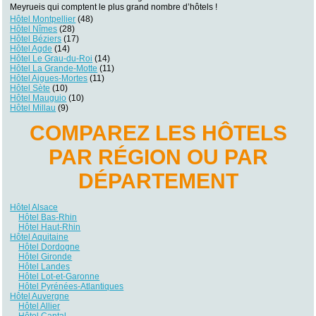
Meyrueis qui comptent le plus grand nombre d’hôtels !
Hôtel Montpellier
(48)
Hôtel Nîmes
(28)
Hôtel Béziers
(17)
Hôtel Agde
(14)
Hôtel Le Grau-du-Roi
(14)
Hôtel La Grande-Motte
(11)
Hôtel Aigues-Mortes
(11)
Hôtel Sète
(10)
Hôtel Mauguio
(10)
Hôtel Millau
(9)
COMPAREZ LES HÔTELS
PAR RÉGION OU PAR
DÉPARTEMENT
Hôtel Alsace
Hôtel Bas-Rhin
Hôtel Haut-Rhin
Hôtel Aquitaine
Hôtel Dordogne
Hôtel Gironde
Hôtel Landes
Hôtel Lot-et-Garonne
Hôtel Pyrénées-Atlantiques
Hôtel Auvergne
Hôtel Allier
Hôtel Cantal