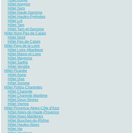
Hôtel Aveyron
Hôtel Gers
Hôtel Haute-Garonne
Hôtel Hautes-Pyrénées
Hôtel Lot
Hôtel Tarn
Hôtel Tarn-et-Garonne
Hôtel Nord-Pas-de-Calais
Hôtel Nord
Hôtel Pas-de-Calais
Hôtel Pays de la Loire
Hôtel Loire-Atlantique
Hôtel Maine-et-Loire
Hôtel Mayenne
Hôtel Sarthe
Hôtel Vendée
Hôtel Picardie
Hôtel Aisne
Hôtel Oise
Hôtel Somme
Hôtel Poitou-Charentes
Hôtel Charente
Hôtel Charente-Maritime
Hôtel Deux-Sèvres
Hôtel Vienne
Hôtel Provence-Alpes-Côte d'Azur
Hôtel Alpes-de-Haute-Provence
Hôtel Alpes-Maritimes
Hôtel Bouches-du-Rhône
Hôtel Hautes-Alpes
Hôtel Var
Hôtel Vaucluse