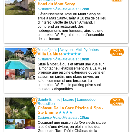
Hotel du Mont Servy
Distance Hôtel-Meyrueis :
17km
L’établissement Hotel du Mont Servy se
situe à Mas Saint-Chély, à 18 km de ce lieu
d’intérêt : Grotte de l'Aven Armand. Il
comprend un restaurant, des
hébergements non-fumeurs, ainsi qu'une
connexion Wi-Fi gratuite dans l’ensemble
de ses locaux ...
Mostuéjouls
|
Aveyron
|
Midi-Pyrénées
10
VOIR
Villa La Muse
L'OFFRE
Distance Hôtel-Meyrueis :
18km
Situé à Mostuéjouls et offrant une vue sur
la montagne, l’établissement Villa La Muse
propose une piscine extérieure ouverte en
saison, un jardin, une plage privée, un
salon commun et une terrasse. La
connexion Wi-Fi et le parking privé sont
tous deux disponibles ...
Sainte-Enimie
|
Lozère
|
Languedoc-
11
VOIR
Roussillon
L'OFFRE
Château De La Caze Piscine & Spa -
Ste Enimie
Distance Hôtel-Meyrueis :
18km
Occupant une maison du Xve siècle située
à côté d'une rivière, en plein milieu des
Gorges du Tarn, l'hôtel Château de la