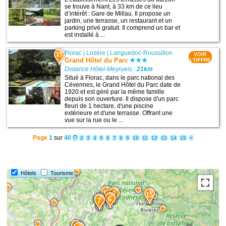
se trouve à Nant, à 33 km de ce lieu
d’intérêt : Gare de Millau. Il propose un
jardin, une terrasse, un restaurant et un
parking privé gratuit. Il comprend un bar et
est installé à ...
Florac
|
Lozère
|
Languedoc-Roussillon
15
VOIR
Grand Hôtel du Parc
L'OFFRE
Distance Hôtel-Meyrueis :
21km
Situé à Florac, dans le parc national des
Cévennes, le Grand Hôtel du Parc date de
1920 et est géré par la même famille
depuis son ouverture. Il dispose d'un parc
fleuri de 1 hectare, d'une piscine
extérieure et d'une terrasse. Offrant une
vue sur la rue ou le ...
Page
1
sur
40
1
2
3
4
5
6
7
8
9
10
11
12
13
14
15
>
Hôtels
Tourisme
11
9
15
6
8
7