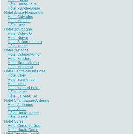
Hôtel Haute-Loire
Hôtel Puy-de-Dôme
Hôtel Basse-Normandie
Hôtel Calvados
Hôtel Manche
Hôtel Orne
Hôtel Bourgogne
Hôtel Côte-d'Or
Hôtel Nièvre
Hôtel Saône-et-Loire
Hôtel Yonne
Hôtel Bretagne
Hôtel Côtes-d'Armor
Hôtel Finistère
Hôtel Ille-et-Vilaine
Hôtel Morbihan
Hôtel Centre-Val de Loire
Hôtel Cher
Hôtel Eure-et-Loir
Hôtel Indre
Hôtel Indre-et-Loire
Hôtel Loiret
Hôtel Loir-et-Cher
Hôtel Champagne-Ardenne
Hôtel Ardennes
Hôtel Aube
Hôtel Haute-Marne
Hôtel Marne
Hôtel Corse
Hôtel Corse-du-Sud
Hôtel Haute-Corse
Hôtel Franche-Comté