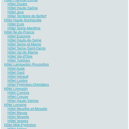
Hôtel Doubs
Hôtel Haute-Saône
Hôtel Jura
Hôtel Territoire de Belfort
Hôtel Haute-Normandie
Hôtel Eure
Hôtel Seine-Maritime
Hôtel Île-de-France
Hôtel Essonne
Hôtel Hauts-de-Seine
Hôtel Seine-et-Marne
Hôtel Seine-Saint-Denis
Hôtel Val-de-Marne
Hôtel Val-d'Oise
Hôtel Yvelines
Hôtel Languedoc-Roussillon
Hôtel Aude
Hôtel Gard
Hôtel Hérault
Hôtel Lozère
Hôtel Pyrénées-Orientales
Hôtel Limousin
Hôtel Corrèze
Hôtel Creuse
Hôtel Haute-Vienne
Hôtel Lorraine
Hôtel Meurthe-et-Moselle
Hôtel Meuse
Hôtel Moselle
Hôtel Vosges
Hôtel Midi-Pyrénées
Hôtel Ariège