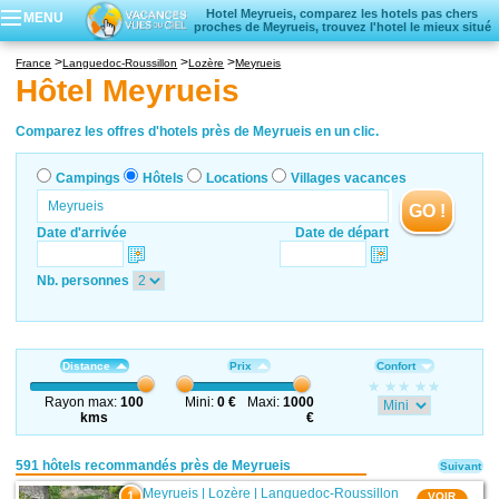
Hotel Meyrueis, comparez les hotels pas chers
MENU
proches de Meyrueis, trouvez l'hotel le mieux situé
Campings
France
Languedoc-Roussillon
Lozère
Meyrueis
Hôtels
Hôtel Meyrueis
Locations vacances
Villages vacances
Comparez les offres d'hotels près de Meyrueis en un clic.
Campings
Hôtels
Locations
Villages vacances
GO !
Date d'arrivée
Date de départ
Nb. personnes
Distance
Prix
Confort
Rayon max:
100
Mini:
0 €
Maxi:
1000
kms
€
591 hôtels recommandés près de Meyrueis
Suivant
Meyrueis
|
Lozère
|
Languedoc-Roussillon
1
VOIR