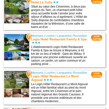
Hotel Le Sully
L'OFFRE
Situé au cœur des Cévennes, à deux pas
gorges du Tarn, ce charmant petit hôtel
vous accueille toute l’année pour votre
séjour d’affaires ou d’agrément. L’Hôtel de
Sully dispose de confortables chambres
équipées de la télévision, d’une salle de
bains et d'un ...
Meyrueis
|
Lozère
|
Languedoc-Roussillon
2
VOIR
Logis Hotel Restaurant Family & Spa
L'OFFRE
L’établissement Logis Hotel Restaurant
Family & Spa se trouve à Meyrueis, à 42
km de ce lieu d’intérêt : Gare de Millau. Il
propose une piscine extérieure ouverte en
saison, un jardin, un salon commun et un
parking privé ...
Meyrueis
|
Lozère
|
Languedoc-Roussillon
3
VOIR
Logis Hôtel Restaurant Le Mont
L'OFFRE
Aigoual
Le Logis Hôtel Restaurant Le Mont Aigoual
est un hôtel familial situé au pied du mont
Aigoual, entre les Cévennes et le parc
naturel régional des Grands Causses. Il
possède une piscine extérieure et des
chambres modernes ...