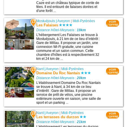
Caze est un château typique de conte de
fées. Il est entouré de falaises dorées et
d'une forêt ...
Mostuéjouls
|
Aveyron
|
Midi-Pyrénées
12
VOIR
Les Falaises
L'OFFRE
Distance Hôtel-Meyrueis :
19km
L’hébergement Les Falaises se trouve à
Mostuéjouls, à 21 km de ce lieu d’intérêt :
Gare de Millau. Il propose un jardin, une
connexion Wi-Fi gratuite, une cuisine
commune et un salon commun. Cette
chambre d'hôtes est à respectivement 32
km et 24 km de ...
Nant
|
Aveyron
|
Midi-Pyrénées
13
VOIR
Domaine Du Roc Nantais
L'OFFRE
Distance Hôtel-Meyrueis :
20km
L’établissement Domaine Du Roc Nantais
se trouve à Nant, à 34 km de ce lieu
d’intérêt : Gare de Millau. Il propose un
service de prêt de vélos, une piscine
extérieure ouverte en saison, une salle de
sport et un parking ...
Nant
|
Aveyron
|
Midi-Pyrénées
14
VOIR
Les terrasses du durzon
L'OFFRE
Distance Hôtel-Meyrueis :
21km
L’établissement Les terrasses du durzon