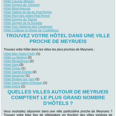
Hôtel Causse Méjean
Hôtel Gorges du Trèvézel
Hôtel Mont Aigoual
Hôtel Station de ski du Prat Peyrot
Hôtel Pied des pistes Prat Peyrot
Hôtel Gorges du Tapoul
Hôtel Gorges de la Dourbie
Hôtel Parc National des Cévennes
Hôtel Château et village de Castelbouc
TROUVEZ VOTRE HÔTEL DANS UNE VILLE
PROCHE DE MEYRUEIS
Trouvez votre hôtel dans les villes les plus proches de Meyrueis :
Hôtel Mas-Saint-Chély
(1)
Hôtel La Malène
(2)
Hôtel Mostuéjouls
(2)
Hôtel Nant
(3)
Hôtel Florac
(1)
Hôtel Sainte-Enimie
(2)
Hôtel Ispagnac
(1)
Hôtel Rivière-sur-Tarn
(1)
Hôtel Saint-Julien-d'Arpaon
(1)
Hôtel Avèze
(1)
QUELLES VILLES AUTOUR DE MEYRUEIS
COMPTENT LE PLUS GRAND NOMBRE
D'HÔTELS ?
Vous souhaitez séjourner dans une ville particulière proche de Meyrueis ?
Trouvez votre futur lieu de villégiature en fonction des villes voisines de