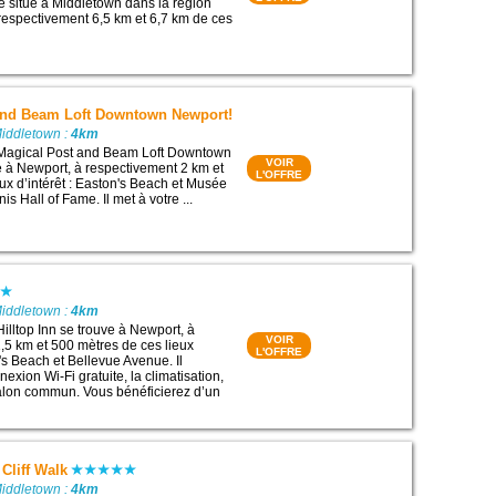
e situe à Middletown dans la région
respectivement 6,5 km et 6,7 km de ces
and Beam Loft Downtown Newport!
Middletown :
4km
 Magical Post and Beam Loft Downtown
VOIR
e à Newport, à respectivement 2 km et
L'OFFRE
eux d’intérêt : Easton's Beach et Musée
is Hall of Fame. Il met à votre ...
Middletown :
4km
illtop Inn se trouve à Newport, à
VOIR
,5 km et 500 mètres de ces lieux
L'OFFRE
n's Beach et Bellevue Avenue. Il
xion Wi-Fi gratuite, la climatisation,
salon commun. Vous bénéficierez d’un
 Cliff Walk
Middletown :
4km