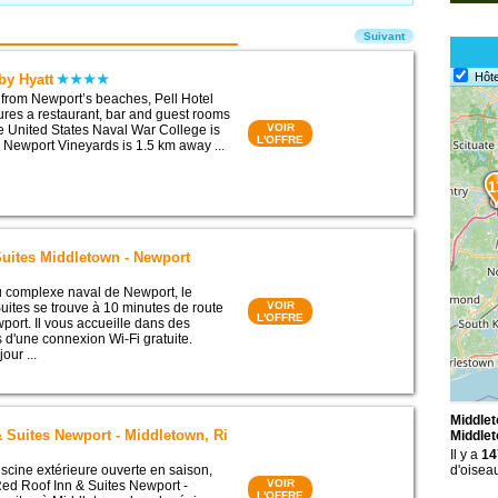
Suivant
Hôte
by Hyatt
from Newport’s beaches, Pell Hotel
tures a restaurant, bar and guest rooms
VOIR
he United States Naval War College is
L'OFFRE
Newport Vineyards is 1.5 km away ...
1
Suites Middletown - Newport
u complexe naval de Newport, le
VOIR
Suites se trouve à 10 minutes de route
L'OFFRE
port. Il vous accueille dans des
d'une connexion Wi-Fi gratuite.
our ...
Middlet
 Suites Newport - Middletown, Ri
Middle
Il y a
14
scine extérieure ouverte en saison,
d'oisea
VOIR
Red Roof Inn & Suites Newport -
L'OFFRE