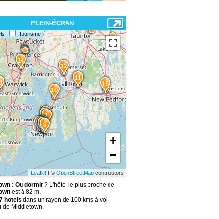
PLEIN-ÉCRAN
ls
Tourisme
14
12
11
3
15
10
3
2
1
4
9
8
7
5
6
+
−
Leaflet
| ©
OpenStreetMap
contributors
own : Ou dormir
? L'hôtel le plus proche de
town
est à 82 m.
7 hotels
dans un rayon de 100 kms à vol
u de Middletown.