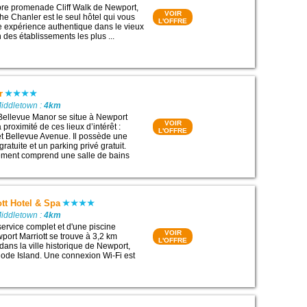
èbre promenade Cliff Walk de Newport,
VOIR
he Chanler est le seul hôtel qui vous
L'OFFRE
une expérience authentique dans le vieux
 des établissements les plus ...
r
Middletown :
4km
Bellevue Manor se situe à Newport
VOIR
 proximité de ces lieux d’intérêt :
L'OFFRE
t Bellevue Avenue. Il possède une
ratuite et un parking privé gratuit.
ment comprend une salle de bains
tt Hotel & Spa
Middletown :
4km
service complet et d'une piscine
VOIR
wport Marriott se trouve à 3,2 km
L'OFFRE
dans la ville historique de Newport,
hode Island. Une connexion Wi-Fi est