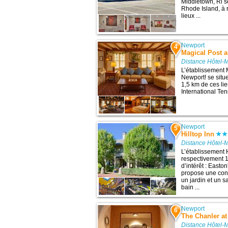
Middletown, Ri s
Rhode Island, à 
lieux ...
Newport
4
Magical Post 
Distance Hôtel-
L’établissement
Newport! se situ
1,5 km de ces li
International Tenn
Newport
5
Hilltop Inn
Distance Hôtel-
L’établissement H
respectivement 1
d’intérêt : Easto
propose une conne
un jardin et un 
bain ...
Newport
6
The Chanler at
Distance Hôtel-