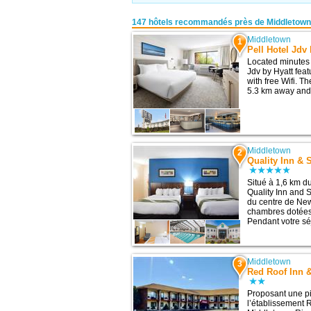
147 hôtels recommandés près de Middletown
Middletown
1
Pell Hotel Jdv 
Located minutes 
Jdv by Hyatt fea
with free Wifi. T
5.3 km away and 
Middletown
2
Quality Inn & 
Situé à 1,6 km d
Quality Inn and 
du centre de New
chambres dotées 
Pendant votre séj
Middletown
3
Red Roof Inn &
Proposant une pi
l’établissement 