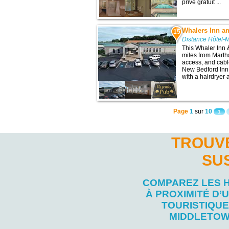
privé gratuit ...
Whalers Inn a
15
Distance Hôtel-
This Whaler Inn &
miles from Marth
access, and cable
New Bedford Inn
with a hairdryer 
Page
1
sur
10
1
TROUVE
SU
COMPAREZ LES 
À PROXIMITÉ D’U
TOURISTIQUE
MIDDLETO