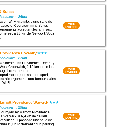
& Suites
Middletown :
24km
xion Wi-Fi gratuite, d'une salle de
VOIR
rrasse, le Riverview Inn & Suites
L'OFFRE
ergements acceptant les animaux
omerset, à 28 km de Newport. Vous
 ...
 Providence Coventry
Middletown :
27km
 Residence Inn Providence Coventry
 West Greenwich, à 12 km de ce lieu
VOIR
naug. Il comprend un
L'OFFRE
épart rapide, une salle de sport, un
es hébergements non-fumeurs, ainsi
Wi-Fi ...
Marriott Providence Warwick
Middletown :
29km
Courtyard by Marriott Providence
VOIR
 à Warwick, à 6,9 km de ce lieu
L'OFFRE
xet Village. Il possède une salle de
commun, un restaurant et un parking