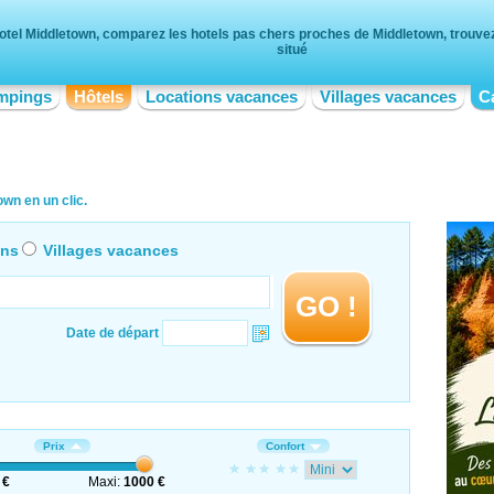
otel Middletown, comparez les hotels pas chers proches de Middletown, trouvez 
situé
mpings
Hôtels
Locations vacances
Villages vacances
C
wn en un clic.
ons
Villages vacances
GO !
Date de départ
Prix
Confort
 €
Maxi:
1000 €