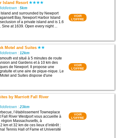
 Island Resort
Middletown :
5km
t Island and surrounded by Newport
VOIR
agansett Bay, Newport Harbor Island
L'OFFRE
 seclusion of a private island and is 1.6
 Sine at 1639. Open every night ...
ok Motel and Suites
Middletown :
12km
smouth est situé à 5 minutes de route
ansion and Gardens et à 10 km des
VOIR
ques de Newport. Il propose une
L'OFFRE
gratuite et une aire de pique-nique. Le
Motel and Suites dispose d'une
tes by Marriott Fall River
Middletown :
23km
rbecue, l’établissement Towneplace
VOIR
t Fall River Westport vous accueille à
L'OFFRE
 région Massachusetts, à
 km et 32 km de ces lieux d’intérêt :
nal Tennis Hall of Fame et Université