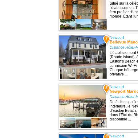
Situé sur la cél
l'établissement T
fera profiter d'
monde. Étant l'un
Newport
7
Bellevue Mano
Distance Hôtel-
L’établissement 
(Rhode Island), à
Easton's Beach e
connexion Wi-Fi g
Chaque héberge
privative ...
Newport
8
Newport Marrio
Distance Hôtel-
Doté d'un spa à 
intérieure, le Ne
d'Easton Beach, 
dans l’État du R
disponible ...
Newport
9