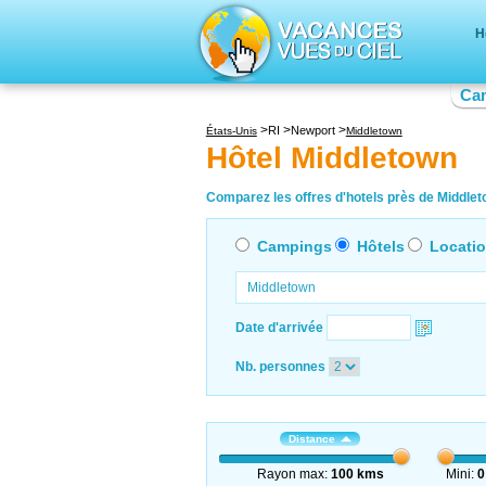
H
Ca
RI
Newport
États-Unis
Middletown
Hôtel Middletown
Comparez les offres d'hotels près de Middleto
Campings
Hôtels
Locati
Date d'arrivée
Nb. personnes
Distance
Rayon max:
100 kms
Mini:
0