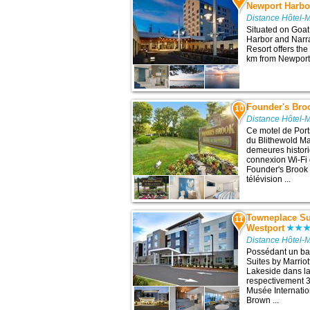
Newport Harbor
Distance Hôtel-
Situated on Goa
Harbor and Narr
Resort offers the
km from Newport.
Founder's Bro
10
Distance Hôtel-
Ce motel de Port
du Blithewold M
demeures histori
connexion Wi-Fi 
Founder's Brook 
télévision ...
Towneplace Sui
11
Westport
Distance Hôtel-
Possédant un ba
Suites by Marriot
Lakeside dans la
respectivement 32
Musée Internatio
Brown ...