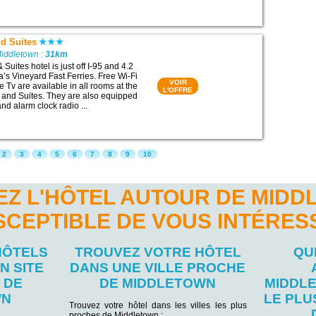
nd Suites
Middletown :
31km
 Suites hotel is just off I-95 and 4.2
a’s Vineyard Fast Ferries. Free Wi-Fi
VOIR
 Tv are available in all rooms at the
L'OFFRE
 and Suites. They are also equipped
and alarm clock radio ...
2
3
4
5
6
7
8
9
10
Z L'HÔTEL AUTOUR DE MID
SCEPTIBLE DE VOUS INTÉRES
HÔTELS
TROUVEZ VOTRE HÔTEL
QU
N SITE
DANS UNE VILLE PROCHE
 DE
DE MIDDLETOWN
MIDDL
WN
LE PL
Trouvez votre hôtel dans les villes les plus
proches de Middletown :