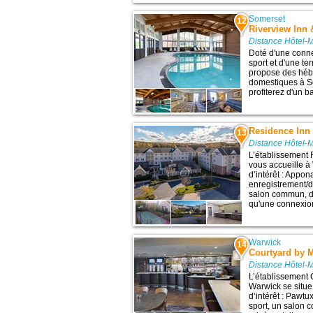
Somerset
12
Riverview Inn 
Distance Hôtel-
Doté d'une conne
sport et d'une te
propose des héb
domestiques à S
profiterez d'un bar
Residence Inn
13
Distance Hôtel-
L’établissement
vous accueille à
d’intérêt : Appo
enregistrement/d
salon commun, d
qu'une connexion 
Warwick
14
Courtyard by 
Distance Hôtel-
L’établissement 
Warwick se situe
d’intérêt : Pawtu
sport, un salon 