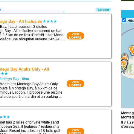
y
Suivant
Hôte
ego Bay - All Inclusive
Bay, l’établissement 3 étoiles
o Bay - All Inclusive comprend un bar.
VOIR
 à 2,5 km de ce lieu d’intérêt : Half Moon
L'OFFRE
possède une réception ouverte 24h/24 ...
8
9
10
11
12
13
14
15
tego Bay Adults Only - All
Montego Bay :
6km
VOIR
Breathless Montego Bay Adults Only -
L'OFFRE
 trouve à Montego Bay, à 45 km de ce
Luminous Lagoon. Il propose une piscine
lle de sport, un jardin et un parking ...
Montego
Monteg
ort has 2 miles of private white sand
Il y a
29
ibbean Sea. It features 7 restaurants
d'oisea
VOIR
 Moon Resort includes an 18-hole golf
L'OFFRE