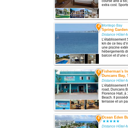
course and a 68,
extra cost. Sports
Montego Bay
4
Spring Garden
Distance Hôtel-
L’établissement 
km de ce lieu d’i
une piscine extér
hébergements dis
balcon et d’une c
Fisherman's In
5
Duncans Bay, 
Distance Hôtel-
L’établissement 
road, Duncans Ba
Florence Hall, à 
Beach. Il possèd
terrasse et un par
Ocean Eden Bay
6
Distance Hôtel-