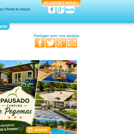
REJOIGNEZ-NOUS !
z l'hotel le mieux
arte
votre moitié
vos proches
votre famille
Partager avec
vos ami(e)s