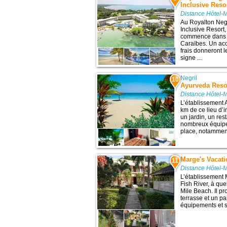
Inclusive Reso
Distance Hôtel-
Au Royalton Negr
Inclusive Resort,
commence dans l'
Caraïbes. Un acc
frais donneront 
signe ...
Negril
10
Ayurveda Reso
Distance Hôtel-
L’établissement 
km de ce lieu d’i
un jardin, un res
nombreux équipem
place, notammen
Marge's Vacati
11
Distance Hôtel-
L’établissement 
Fish River, à que
Mile Beach. Il p
terrasse et un p
équipements et se