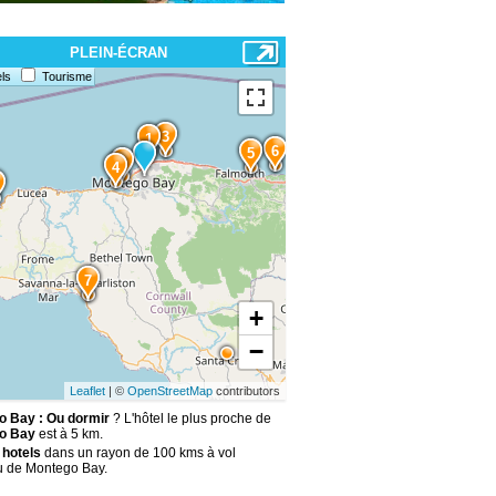
PLEIN-ÉCRAN
ls
Tourisme
3
1
6
5
2
4
7
+
−
Leaflet
| ©
OpenStreetMap
contributors
 Bay : Ou dormir
? L'hôtel le plus proche de
o Bay
est à 5 km.
 hotels
dans un rayon de 100 kms à vol
u de Montego Bay.