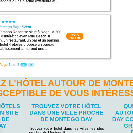
st doté d’une piscine extérieure et ...
t
Montego Bay :
52km
Tamboo Resort se situe à Negril, à 200
VOIR
 d’intérêt : Seven Mile Beach. Il
L'OFFRE
, un restaurant, un bar et un parking
t hôtel 4 étoiles propose un bureau
établissement comprend une ...
Page
1
sur
2
1
2
Z L'HÔTEL AUTOUR DE MONT
SCEPTIBLE DE VOUS INTÉRES
HÔTELS
TROUVEZ VOTRE HÔTEL
QU
N SITE
DANS UNE VILLE PROCHE
AUTO
 DE
DE MONTEGO BAY
BAY C
AY
GR
Trouvez votre hôtel dans les villes les plus
proches de Montego Bay :