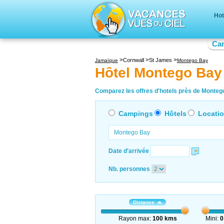
Hot
Ca
Cornwall
St James
Jamaïque
Montego Bay
Hôtel Montego Bay
Comparez les offres d'hotels près de Montego
Campings
Hôtels
Locati
Date d'arrivée
Nb. personnes
Distance
Rayon max:
100 kms
Mini:
0