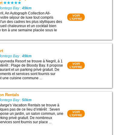
rt
Montego Bay :
49km
il, An Autograph Collection All-
VOIR
 votre séjour de luxe tout compris
L'OFFRE
un des cadres les plus idylliques des
ueil chaleureux et un cocktail bien
le ton à une semaine placée sous le
rt
Montego Bay :
49km
Ayurveda Resort se trouve à Negril, à 1
VOIR
ntérêt : Plage de Bloody Bay. Il propose
L'OFFRE
taurant et un parking privé gratuit. De
ents et services sont fournis sur
t une cuisine commune ...
on Rentals
Montego Bay :
50km
Marge's Vacation Rentals se trouve à
lques pas de ce lieu d’intérêt : Seven
VOIR
ropose un jardin, un salon commun, une
L'OFFRE
arking privé gratuit. De nombreux
rvices sont fournis sur place ...