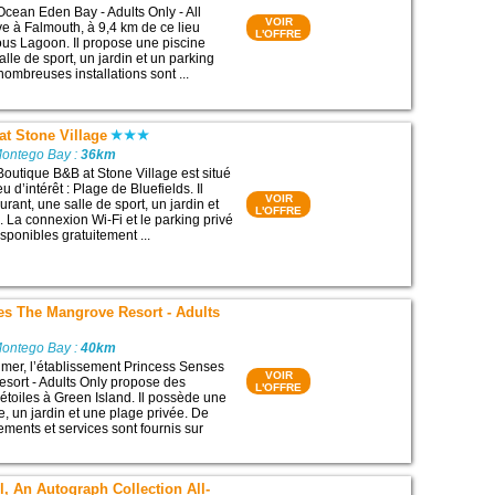
Ocean Eden Bay - Adults Only - All
VOIR
ve à Falmouth, à 9,4 km de ce lieu
L'OFFRE
nous Lagoon. Il propose une piscine
alle de sport, un jardin et un parking
 nombreuses installations sont ...
t Stone Village
Montego Bay :
36km
Boutique B&B at Stone Village est situé
u d’intérêt : Plage de Bluefields. Il
VOIR
rant, une salle de sport, un jardin et
L'OFFRE
. La connexion Wi-Fi et le parking privé
sponibles gratuitement ...
es The Mangrove Resort - Adults
Montego Bay :
40km
 mer, l’établissement Princess Senses
VOIR
sort - Adults Only propose des
L'OFFRE
toiles à Green Island. Il possède une
e, un jardin et une plage privée. De
ents et services sont fournis sur
l, An Autograph Collection All-