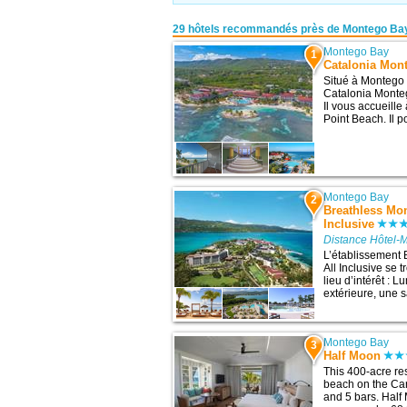
29 hôtels recommandés près de Montego Ba
Montego Bay
1
Catalonia Mont
Situé à Montego 
Catalonia Monteg
Il vous accueille
Point Beach. Il 
Montego Bay
2
Breathless Mon
Inclusive
Distance Hôtel-
L’établissement 
All Inclusive se
lieu d’intérêt : 
extérieure, une sa
Montego Bay
3
Half Moon
This 400-acre res
beach on the Car
and 5 bars. Half