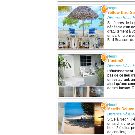
Negril
12
Yellow Bird Se
Distance Hôtel-
Situé près de la 
bénéficie d'un ac
gratuitement à v
un parking privé
Bird Sea sont dot
Negril
13
1fusion2
Distance Hôtel-
L’établissement 
pas de ce lieu d’
un restaurant, u
ainsi qu'une con
de ses locaux. T
Negril
14
Merrils Deluxe
Distance Hôtel-
Situé à Negril, 
un jardin, une te
hôtel 2 étoiles p
de concierge et 