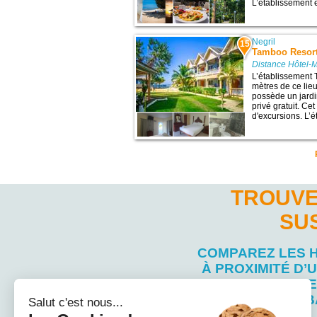
L’établissement e
Negril
15
Tamboo Resor
Distance Hôtel-
L’établissement 
mètres de ce lieu
possède un jardin
privé gratuit. Ce
d'excursions. L’
TROUVE
SU
COMPAREZ LES 
À PROXIMITÉ D’U
TOURISTIQUE
MONTEGO B
Salut c'est nous...