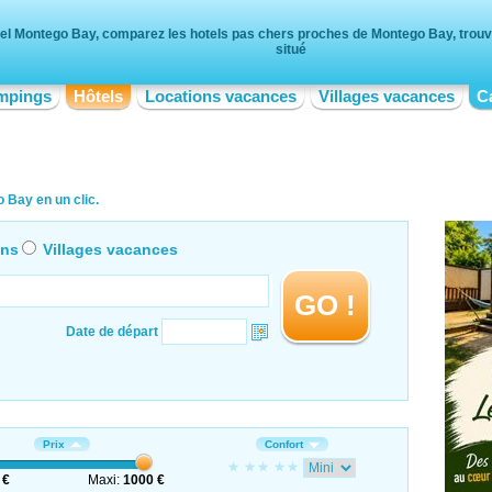
el Montego Bay, comparez les hotels pas chers proches de Montego Bay, trouve
situé
mpings
Hôtels
Locations vacances
Villages vacances
C
 Bay en un clic.
ons
Villages vacances
GO !
Date de départ
Prix
Confort
 €
Maxi:
1000 €