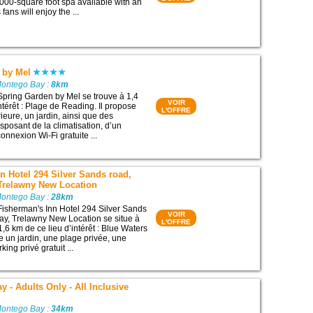
000-square foot spa available with an
 fans will enjoy the ...
 by Mel
Montego Bay :
8km
Spring Garden by Mel se trouve à 1,4
VOIR
ntérêt : Plage de Reading. Il propose
L'OFFRE
ieure, un jardin, ainsi que des
posant de la climatisation, d’un
onnexion Wi-Fi gratuite ...
n Hotel 294 Silver Sands road,
Trelawny New Location
Montego Bay :
28km
Fisherman's Inn Hotel 294 Silver Sands
VOIR
y, Trelawny New Location se situe à
L'OFFRE
1,6 km de ce lieu d’intérêt : Blue Waters
e un jardin, une plage privée, une
king privé gratuit ...
 - Adults Only - All Inclusive
Montego Bay :
34km