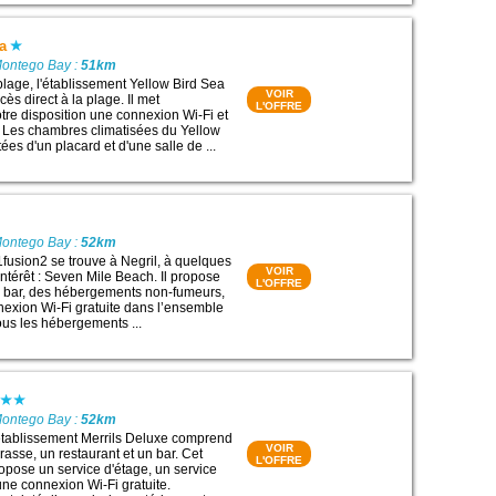
a
Montego Bay :
51km
plage, l'établissement Yellow Bird Sea
VOIR
cès direct à la plage. Il met
L'OFFRE
otre disposition une connexion Wi-Fi et
. Les chambres climatisées du Yellow
ées d'un placard et d'une salle de ...
Montego Bay :
52km
1fusion2 se trouve à Negril, à quelques
VOIR
intérêt : Seven Mile Beach. Il propose
L'OFFRE
n bar, des hébergements non-fumeurs,
nexion Wi-Fi gratuite dans l’ensemble
ous les hébergements ...
Montego Bay :
52km
l’établissement Merrils Deluxe comprend
VOIR
rrasse, un restaurant et un bar. Cet
L'OFFRE
ropose un service d'étage, un service
une connexion Wi-Fi gratuite.