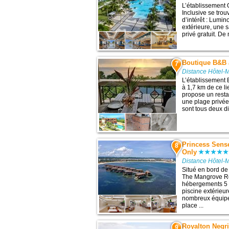
L’établissement 
Inclusive se trou
d’intérêt : Lumi
extérieure, une s
privé gratuit. De
Boutique B&B a
7
Distance Hôtel-
L’établissement 
à 1,7 km de ce lie
propose un restau
une plage privée
sont tous deux di
Princess Sens
8
Only
Distance Hôtel-
Situé en bord de
The Mangrove Re
hébergements 5 é
piscine extérieur
nombreux équipem
place ...
Royalton Negri
9