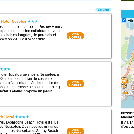
Suivant
Hôte
 Hotel Nesebar
es à pied de la plage, le Peshev Family
opose une piscine extérieure ouverte
VOIR
de chaises longues, de parasols et
L'OFFRE
nnexion Wi-Fi est accessible
Hotel Topalovi se situe à Nessebar, à
00 mètres et 1,1 km de ces lieux
15
VOIR
e sud de Nessebar et Ancienne cité de
L'OFFRE
sède une terrasse ainsi qu’un parking
 hôtel 3 étoiles propose un jardin ...
Nesseba
ch Hotel
Nesseb
er, l'Aphrodite Beach Hotel est situé
Il y a
14
 de Nessebar. Des navettes gratuites
d'oisea
VOIR
aquatiques Nessebar et Sunny Beach
L'OFFRE