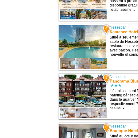
passent à proxim
disponible gratu
l'établissement ..
Nessebar
4
Kamenec Hote
Situé à seulemen
sable de Nesseb
restaurant serva
avec balcon. Il es
nouvelle et compo
Nessebar
5
Panorama Blue
L’établissement
parking bénéfici
dans le quartier
respectivement 7
ces lieux ...
Nessebar
6
Boutique Hotel
Situé au cœur de 