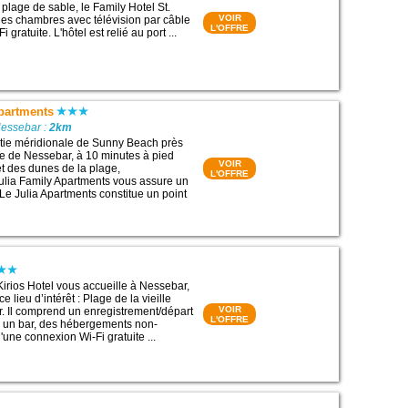
plage de sable, le Family Hotel St.
VOIR
es chambres avec télévision par câble
L'OFFRE
 gratuite. L'hôtel est relié au port ...
Apartments
Nessebar :
2km
rtie méridionale de Sunny Beach près
lle de Nessebar, à 10 minutes à pied
VOIR
et des dunes de la plage,
L'OFFRE
Julia Family Apartments vous assure un
 Le Julia Apartments constitue un point
Kirios Hotel vous accueille à Nessebar,
e lieu d’intérêt : Plage de la vieille
VOIR
r. Il comprend un enregistrement/départ
L'OFFRE
n, un bar, des hébergements non-
'une connexion Wi-Fi gratuite ...