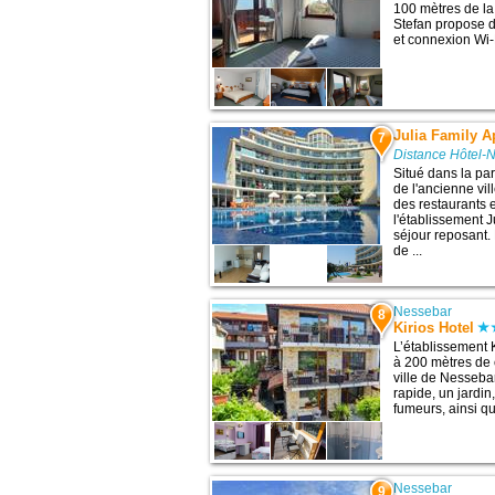
100 mètres de la 
Stefan propose d
et connexion Wi-Fi
Julia Family 
7
Distance Hôtel-
Situé dans la pa
de l'ancienne vi
des restaurants 
l'établissement 
séjour reposant.
de ...
Nessebar
8
Kirios Hotel
L’établissement 
à 200 mètres de c
ville de Nesseba
rapide, un jardi
fumeurs, ainsi qu
Nessebar
9