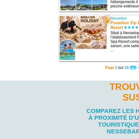
hébergements 4 
piscine extérieur
Nessebar
15
Poseidon Vip 
Resort
Situé à Nessebar 
l’établissement
Spa Resort comp
saison, une salle
...
Page
1
sur
10
1
TROUV
SU
COMPAREZ LES 
À PROXIMITÉ D’U
TOURISTIQUE
NESSEBA