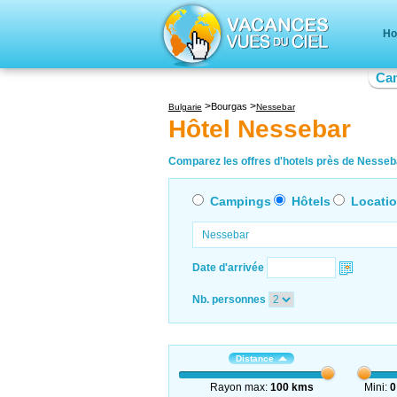
Ho
Ca
Bourgas
Bulgarie
Nessebar
Hôtel Nessebar
Comparez les offres d'hotels près de Nesseba
Campings
Hôtels
Locati
Date d'arrivée
Nb. personnes
Distance
Rayon max:
100 kms
Mini:
0