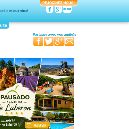
REJOIGNEZ-NOUS !
el le mieux situé
arte
votre moitié
vos ami(e)s
vos proches
Partager avec
votre famille