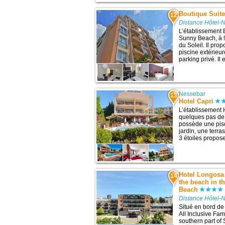
Boutique Suit
12
Distance Hôtel-
L’établissement 
Sunny Beach, à 9
du Soleil. Il pro
piscine extérieur
parking privé. Il 
Nessebar
13
Hotel Capri
L’établissement 
quelques pas de c
possède une pisc
jardin, une terra
3 étoiles propose
Hotel Longosa 
14
the beach in t
Beach
Distance Hôtel-
Situé en bord de
All Inclusive Fam
southern part o