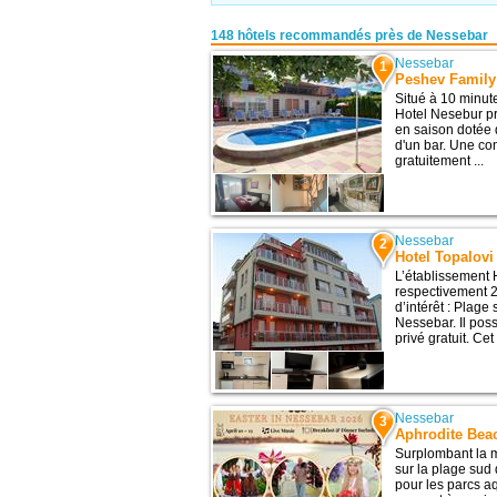
148 hôtels recommandés près de Nessebar
Nessebar
1
Peshev Family
Situé à 10 minut
Hotel Nesebur pr
en saison dotée 
d'un bar. Une co
gratuitement ...
Nessebar
2
Hotel Topalovi
L’établissement 
respectivement 2
d’intérêt : Plag
Nessebar. Il pos
privé gratuit. Cet
Nessebar
3
Aphrodite Bea
Surplombant la m
sur la plage sud
pour les parcs 