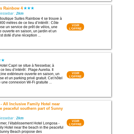
es Rainbow 4
Nessebar :
2km
Boutique Suites Rainbow 4 se trouve à
00 mètres de ce lieu d’intérêt : Côte
VOIR
pose un service de prêt de vélos, une
L'OFFRE
e ouverte en saison, un jardin et un
est doté d'une réception ...
Hotel Capri se situe à Nessebar, à
e lieu d’intérêt : Plage Aurelia. Il
VOIR
ine extérieure ouverte en saison, un
L'OFFRE
sse et un parking privé gratuit. Cet hôtel
 une connexion Wi-Fi gratuite ...
- All Inclusive Family Hotel near
he peaceful southern part of Sunny
Nessebar :
2km
VOIR
 mer, l’établissement Hotel Longosa -
L'OFFRE
ily Hotel near the beach in the peaceful
f Sunny Beach propose des