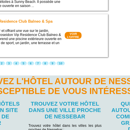
étoiles à Sunny Beach. Il possède une
e ouverte en saison ...
Residence Club Balneo & Spa
et offrant une vue sur le jardin,
VOIR
 Poseidon Vip Residence Club Balneo &
L'OFFRE
rend une piscine extérieure ouverte en
 de sport, un jardin, une terrasse et un
2
3
4
5
6
7
8
9
10
EZ L'HÔTEL AUTOUR DE NE
SCEPTIBLE DE VOUS INTÉRES
HÔTELS
TROUVEZ VOTRE HÔTEL
QU
N SITE
DANS UNE VILLE PROCHE
AUTOU
 DE
DE NESSEBAR
COM
R
GR
Trouvez votre hôtel dans les villes les plus
proches de Nessebar :