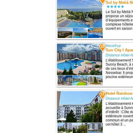
Sol by Meliá N
Le Sol by Meliá 
propose un séjo
d’équipements et
complexe hôteli
ouvert en saison 
Несебър
10
Sun City I Apa
Distance Hôtel-
L’établissement 
Sunny Beach, à 
de ces lieux d’in
Nessebar. Il prop
piscine extérie
Hotel Rainbow
11
Distance Hôtel-
L’établissement
accueille à Sunn
d’intérêt : Côte 
extérieure ouvert
commun et un pa
cet hôtel 3 ...