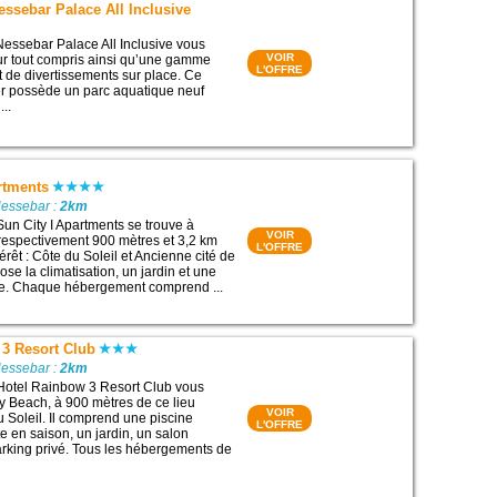
essebar Palace All Inclusive
Nessebar Palace All Inclusive vous
VOIR
ur tout compris ainsi qu’une gamme
L'OFFRE
 de divertissements sur place. Ce
er possède un parc aquatique neuf
...
rtments
Nessebar :
2km
Sun City I Apartments se trouve à
VOIR
respectivement 900 mètres et 3,2 km
L'OFFRE
térêt : Côte du Soleil et Ancienne cité de
ose la climatisation, un jardin et une
ure. Chaque hébergement comprend ...
 3 Resort Club
Nessebar :
2km
 Hotel Rainbow 3 Resort Club vous
y Beach, à 900 mètres de ce lieu
VOIR
du Soleil. Il comprend une piscine
L'OFFRE
e en saison, un jardin, un salon
rking privé. Tous les hébergements de