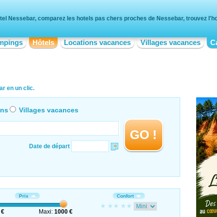
tel Nessebar, comparez les hotels pas chers proches de Nessebar, trouvez l'hot
mpings
Hôtels
Locations vacances
Villages vacances
C
r en un clic.
ons
Villages vacances
GO !
Date de départ
Prix
Confort
 €
Maxi:
1000 €