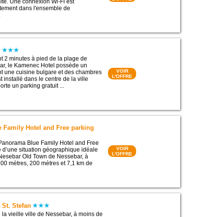
ité. Une connexion Wi-Fi est
itement dans l'ensemble de
.
l
t 2 minutes à pied de la plage de
ar, le Kamenec Hotel possède un
VOIR
nt une cuisine bulgare et des chambres
L'OFFRE
t installé dans le centre de la ville
rte un parking gratuit ...
 Family Hotel and Free parking
 Panorama Blue Family Hotel and Free
VOIR
e d’une situation géographique idéale
L'OFFRE
 Nesebar Old Town de Nessebar, à
00 mètres, 200 mètres et 7,1 km de
 St. Stefan
la vieille ville de Nessebar, à moins de