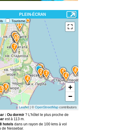
PLEIN-ÉCRAN
ls
Tourisme
14
12
11
10
7
1
8
5
2
3
6
4
+
9
13
−
Leaflet
| ©
OpenStreetMap
contributors
r : Ou dormir
? L'hôtel le plus proche de
ar
est à 113 m.
8 hotels
dans un rayon de 100 kms à vol
u de Nessebar.