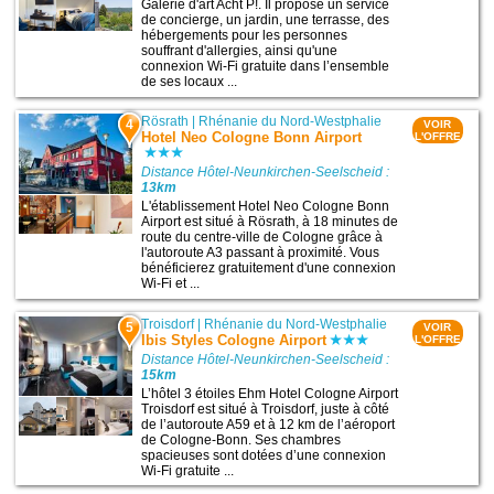
Galerie d'art Acht P!. Il propose un service
de concierge, un jardin, une terrasse, des
hébergements pour les personnes
souffrant d'allergies, ainsi qu'une
connexion Wi-Fi gratuite dans l’ensemble
de ses locaux ...
Rösrath
|
Rhénanie du Nord-Westphalie
4
VOIR
Hotel Neo Cologne Bonn Airport
L'OFFRE
Distance Hôtel-Neunkirchen-Seelscheid :
13km
L'établissement Hotel Neo Cologne Bonn
Airport est situé à Rösrath, à 18 minutes de
route du centre-ville de Cologne grâce à
l'autoroute A3 passant à proximité. Vous
bénéficierez gratuitement d'une connexion
Wi-Fi et ...
Troisdorf
|
Rhénanie du Nord-Westphalie
5
VOIR
Ibis Styles Cologne Airport
L'OFFRE
Distance Hôtel-Neunkirchen-Seelscheid :
15km
L’hôtel 3 étoiles Ehm Hotel Cologne Airport
Troisdorf est situé à Troisdorf, juste à côté
de l’autoroute A59 et à 12 km de l’aéroport
de Cologne-Bonn. Ses chambres
spacieuses sont dotées d’une connexion
Wi-Fi gratuite ...