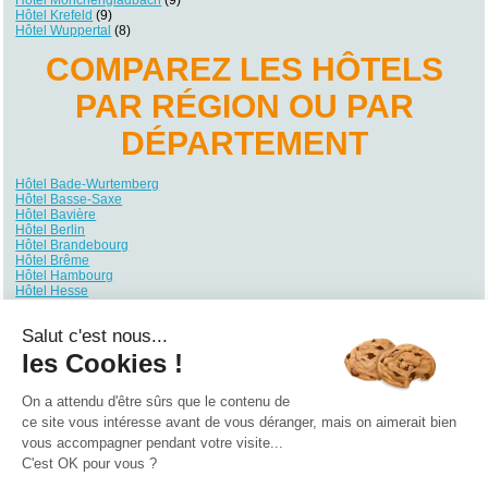
Hôtel Krefeld
(9)
Hôtel Wuppertal
(8)
COMPAREZ LES HÔTELS
PAR RÉGION OU PAR
DÉPARTEMENT
Hôtel Bade-Wurtemberg
Hôtel Basse-Saxe
Hôtel Bavière
Hôtel Berlin
Hôtel Brandebourg
Hôtel Brême
Hôtel Hambourg
Hôtel Hesse
Hôtel Mecklembourg-Poméranie
Hôtel Rhénanie du Nord-Westphalie
Salut c'est nous...
Hôtel Rhénanie-Palatinat
Hôtel Sarre
les Cookies !
Hôtel Saxe
Hôtel Saxe-Anhalt
Hôtel Schleswig-Holstein
On a attendu d'être sûrs que le contenu de
Hôtel Thuringe
ce site vous intéresse avant de vous déranger, mais on aimerait bien
vous accompagner pendant votre visite...
Qui sommes nous ?
|
Contactez-nous
|
Nos partenaires
C'est OK pour vous ?
Campings
Hôtels
Locations vacances
Villages vacances
Guides