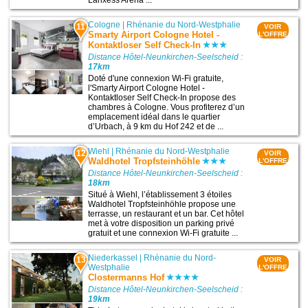
Cologne
|
Rhénanie du Nord-Westphalie
11
VOIR
Smarty Airport Cologne Hotel -
L'OFFRE
Kontaktloser Self Check-In
Distance Hôtel-Neunkirchen-Seelscheid :
17km
Doté d'une connexion Wi-Fi gratuite,
l'Smarty Airport Cologne Hotel -
Kontaktloser Self Check-In propose des
chambres à Cologne. Vous profiterez d’un
emplacement idéal dans le quartier
d’Urbach, à 9 km du Hof 242 et de ...
Wiehl
|
Rhénanie du Nord-Westphalie
12
VOIR
Waldhotel Tropfsteinhöhle
L'OFFRE
Distance Hôtel-Neunkirchen-Seelscheid :
18km
Situé à Wiehl, l’établissement 3 étoiles
Waldhotel Tropfsteinhöhle propose une
terrasse, un restaurant et un bar. Cet hôtel
met à votre disposition un parking privé
gratuit et une connexion Wi-Fi gratuite ...
Niederkassel
|
Rhénanie du Nord-
13
VOIR
Westphalie
L'OFFRE
Clostermanns Hof
Distance Hôtel-Neunkirchen-Seelscheid :
19km