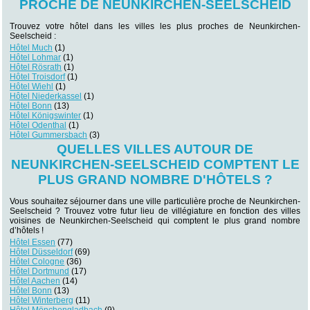
PROCHE DE NEUNKIRCHEN-SEELSCHEID
Trouvez votre hôtel dans les villes les plus proches de Neunkirchen-
Seelscheid :
Hôtel Much
(1)
Hôtel Lohmar
(1)
Hôtel Rösrath
(1)
Hôtel Troisdorf
(1)
Hôtel Wiehl
(1)
Hôtel Niederkassel
(1)
Hôtel Bonn
(13)
Hôtel Königswinter
(1)
Hôtel Odenthal
(1)
Hôtel Gummersbach
(3)
QUELLES VILLES AUTOUR DE
NEUNKIRCHEN-SEELSCHEID COMPTENT LE
PLUS GRAND NOMBRE D'HÔTELS ?
Vous souhaitez séjourner dans une ville particulière proche de Neunkirchen-
Seelscheid ? Trouvez votre futur lieu de villégiature en fonction des villes
voisines de Neunkirchen-Seelscheid qui comptent le plus grand nombre
d’hôtels !
Hôtel Essen
(77)
Hôtel Düsseldorf
(69)
Hôtel Cologne
(36)
Hôtel Dortmund
(17)
Hôtel Aachen
(14)
Hôtel Bonn
(13)
Hôtel Winterberg
(11)
Hôtel Mönchengladbach
(9)