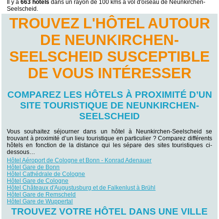
Il y a
663 hotels
dans un rayon de 100 kms à vol d'oiseau de Neunkirchen-
Seelscheid.
TROUVEZ L'HÔTEL AUTOUR
DE NEUNKIRCHEN-
SEELSCHEID SUSCEPTIBLE
DE VOUS INTÉRESSER
COMPAREZ LES HÔTELS À PROXIMITÉ D’UN
SITE TOURISTIQUE DE NEUNKIRCHEN-
SEELSCHEID
Vous souhaitez séjourner dans un hôtel à Neunkirchen-Seelscheid se
trouvant à proximité d’un lieu touristique en particulier ? Comparez différents
hôtels en fonction de la distance qui les sépare des sites touristiques ci-
dessous…
Hôtel Aéroport de Cologne et Bonn - Konrad Adenauer
Hôtel Gare de Bonn
Hôtel Cathédrale de Cologne
Hôtel Gare de Cologne
Hôtel Châteaux d'Augustusburg et de Falkenlust à Brühl
Hôtel Gare de Remscheld
Hôtel Gare de Wuppertal
TROUVEZ VOTRE HÔTEL DANS UNE VILLE