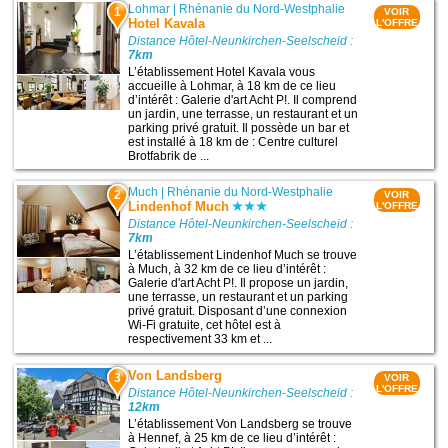
Lohmar
|
Rhénanie du Nord-Westphalie
1
VOIR
Hotel Kavala
L'OFFRE
Distance Hôtel-Neunkirchen-Seelscheid :
7km
L’établissement Hotel Kavala vous
accueille à Lohmar, à 18 km de ce lieu
d’intérêt : Galerie d'art Acht P!. Il comprend
un jardin, une terrasse, un restaurant et un
parking privé gratuit. Il possède un bar et
est installé à 18 km de : Centre culturel
Brotfabrik de ...
Much
|
Rhénanie du Nord-Westphalie
2
VOIR
Lindenhof Much
L'OFFRE
Distance Hôtel-Neunkirchen-Seelscheid :
7km
L’établissement Lindenhof Much se trouve
à Much, à 32 km de ce lieu d’intérêt :
Galerie d'art Acht P!. Il propose un jardin,
une terrasse, un restaurant et un parking
privé gratuit. Disposant d’une connexion
Wi-Fi gratuite, cet hôtel est à
respectivement 33 km et ...
Von Landsberg
3
VOIR
L'OFFRE
Distance Hôtel-Neunkirchen-Seelscheid :
12km
L’établissement Von Landsberg se trouve
à Hennef, à 25 km de ce lieu d’intérêt :