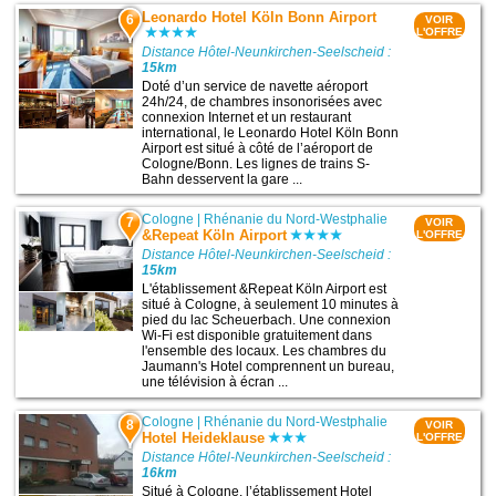
Leonardo Hotel Köln Bonn Airport
6
VOIR
L'OFFRE
Distance Hôtel-Neunkirchen-Seelscheid :
15km
Doté d’un service de navette aéroport
24h/24, de chambres insonorisées avec
connexion Internet et un restaurant
international, le Leonardo Hotel Köln Bonn
Airport est situé à côté de l’aéroport de
Cologne/Bonn. Les lignes de trains S-
Bahn desservent la gare ...
Cologne
|
Rhénanie du Nord-Westphalie
7
VOIR
&Repeat Köln Airport
L'OFFRE
Distance Hôtel-Neunkirchen-Seelscheid :
15km
L'établissement &Repeat Köln Airport est
situé à Cologne, à seulement 10 minutes à
pied du lac Scheuerbach. Une connexion
Wi-Fi est disponible gratuitement dans
l'ensemble des locaux. Les chambres du
Jaumann's Hotel comprennent un bureau,
une télévision à écran ...
Cologne
|
Rhénanie du Nord-Westphalie
8
VOIR
Hotel Heideklause
L'OFFRE
Distance Hôtel-Neunkirchen-Seelscheid :
16km
Situé à Cologne, l’établissement Hotel