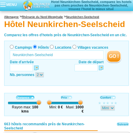
Hotel Neunkirchen-Seelscheid, comparez les hotels
MENU
pas chers proches de Neunkirchen-Seelscheid,
trouvez l'hotel le mieux situé
Campings
Allemagne
Rhénanie du Nord-Westphalie
Neunkirchen-Seelscheid
Hôtels
Hôtel Neunkirchen-Seelscheid
Locations vacances
Villages vacances
Comparez les offres d'hotels près de Neunkirchen-Seelscheid en un clic.
Campings
Hôtels
Locations
Villages vacances
GO !
Date d'arrivée
Date de départ
Nb. personnes
Distance
Prix
Confort
Rayon max:
100
Mini:
0 €
Maxi:
1000
kms
€
663 hôtels recommandés près de Neunkirchen-
Suivant
Seelscheid