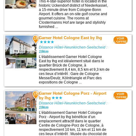
This 4-star-superior hotel is located in the
historic Uckendorf district of Niederkassel,
a 15-minute drive from Cologne-Bonn
Airport. It offers an on-site golf course and
gourmet cuisine. The rooms at
Clostermanns Hof are large and stylishly
furnished ...
Garner Hotel Cologne East by Ihg
14
VOIR
L'OFFRE
Distance Hôtel-Neunkirchen-Seelscheid :
19km
L’établissement Garner Hotel Cologne
East by Ihg est idéalement situé dans le
quartier Brück de Cologne, à
respectivement 8,4 km, 8,5 km et 9,3 km de
ces lieux d’intérêt : Gare de Cologne
Messe/Deutz, Kölntriangle et Parc des
expositions de Cologne ...
Garner Hotel Cologne Porz - Airport
15
VOIR
by Ihg
L'OFFRE
Distance Hôtel-Neunkirchen-Seelscheid :
19km
L’établissement Garner Hotel Cologne
Porz - Airport by Ihg bénéficie d’un
emplacement attractif dans le quartier
Centre de Cologne-Porz de Cologne, à
respectivement 10 km, 11 km et 11 km de
ces lieux d’intérêt : Musée du chocolat de