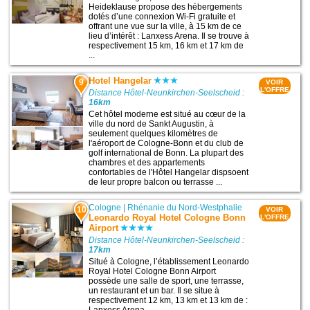
Heideklause propose des hébergements
dotés d’une connexion Wi-Fi gratuite et
offrant une vue sur la ville, à 15 km de ce
lieu d’intérêt : Lanxess Arena. Il se trouve à
respectivement 15 km, 16 km et 17 km de
...
Hotel Hangelar
9
VOIR
L'OFFRE
Distance Hôtel-Neunkirchen-Seelscheid :
16km
Cet hôtel moderne est situé au cœur de la
ville du nord de Sankt Augustin, à
seulement quelques kilomètres de
l'aéroport de Cologne-Bonn et du club de
golf international de Bonn. La plupart des
chambres et des appartements
confortables de l'Hôtel Hangelar dispsoent
de leur propre balcon ou terrasse ...
Cologne
|
Rhénanie du Nord-Westphalie
10
VOIR
Leonardo Royal Hotel Cologne Bonn
L'OFFRE
Airport
Distance Hôtel-Neunkirchen-Seelscheid :
17km
Situé à Cologne, l’établissement Leonardo
Royal Hotel Cologne Bonn Airport
possède une salle de sport, une terrasse,
un restaurant et un bar. Il se situe à
respectivement 12 km, 13 km et 13 km de :
Lanxess Arena ...