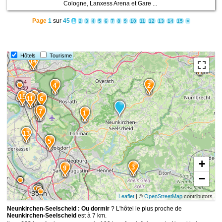
Cologne, Lanxess Arena et Gare ...
Page
1
sur
45
1
2
3
4
5
6
7
8
9
10
11
12
13
14
15
>
Hôtels
Tourisme
14
12
4
2
15
10
11
6
8
7
1
13
5
+
3
9
−
Leaflet
| ©
OpenStreetMap
contributors
Neunkirchen-Seelscheid : Ou dormir
? L'hôtel le plus proche de
Neunkirchen-Seelscheid
est à 7 km.