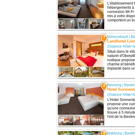
L’établissement 
hébergements à 
connexion Wi-Fi g
mis à votre disp
comportent un bur
Vohenstrauß
|
Ba
7
Landhotel Lin
Distance Hôtel-
Situé dans le vi
naturel d'Oberpfä
rustique propos
charme et bénéfi
Implanté dans un 
Neusorg
|
Baviè
8
Hotel Sonnent
Distance Hôtel-
L'Hotel Sonnental
propose une cuisi
qu'une connexion 
trouve à 5 minut
l'est de la Baviè
Nabburg
|
Baviè
9