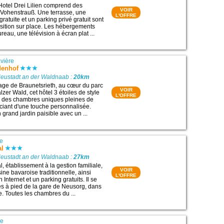
Hotel Drei Lilien comprend des
VOIR
Vohenstrauß. Une terrasse, une
L'OFFRE
ratuite et un parking privé gratuit sont
osition sur place. Les hébergements
eau, une télévision à écran plat ...
vière
denhof
Neustadt an der Waldnaab :
20km
llage de Braunetsrieth, au cœur du parc
VOIR
lzer Wald, cet hôtel 3 étoiles de style
L'OFFRE
e des chambres uniques pleines de
ciant d'une touche personnalisée.
grand jardin paisible avec un ...
re
al
Neustadt an der Waldnaab :
27km
, établissement à la gestion familiale,
VOIR
ne bavaroise traditionnelle, ainsi
L'OFFRE
Internet et un parking gratuits. Il se
es à pied de la gare de Neusorg, dans
re. Toutes les chambres du ...
re