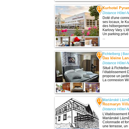
Kurhotel Pyra
12
Distance Hôtel-
Doté d'une conne
ses locaux, le K
des hébergement
Karlovy Vary. L'
Un parking privé
...
Fichtelberg
|
Bav
13
Das kleine Lan
Distance Hôtel-
Situé à Fichtelber
l’établissement 
propose un jardin
La connexion Wi-F
Mariánské Lázn
14
Rozmaryn Vill
Distance Hôtel-
L’établissement 
Mariánské Lázně, 
Colonnade et fon
une terrasse, un r