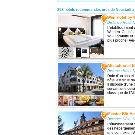
253 hôtels recommandés près de Neustadt a
Wen Hotel by
1
Distance Hôtel-
L'établissement
Weiden. Cet hôt
Wi-Fi gratuite et 
plus proche (Aér
Altstadthotel B
2
Distance Hôtel-
Doté d'un spa et 
hôtel est situé da
Il dispose d'une 
servant une cuis
classique de l'Alt
Meister Bär Ho
3
Distance Hôtel-
L’établissement
des hébergement
une connexion Wi