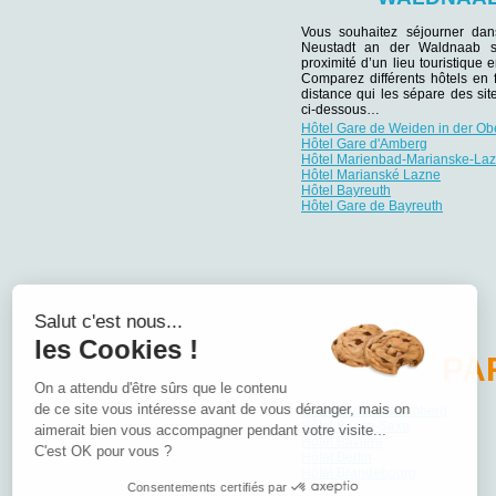
Vous souhaitez séjourner da
Neustadt an der Waldnaab s
proximité d’un lieu touristique e
Comparez différents hôtels en 
distance qui les sépare des site
ci-dessous…
Hôtel Gare de Weiden in der Ob
Hôtel Gare d'Amberg
Hôtel Marienbad-Marianske-La
Hôtel Marianské Lazne
Hôtel Bayreuth
Hôtel Gare de Bayreuth
Salut c'est nous...
les Cookies !
PA
On a attendu d'être sûrs que le contenu
de ce site vous intéresse avant de vous déranger, mais on
Hôtel Bade-Wurtemberg
Hôtel Basse-Saxe
aimerait bien vous accompagner pendant votre visite...
Hôtel Bavière
C'est OK pour vous ?
Hôtel Berlin
Hôtel Brandebourg
Consentements certifiés par