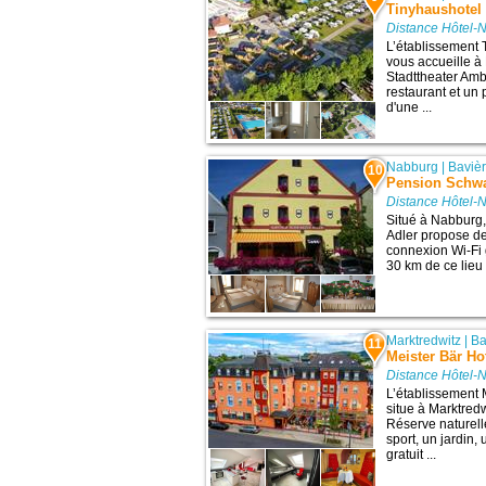
Tinyhaushotel
Distance Hôtel-
L’établissement
vous accueille à 
Stadttheater Amb
restaurant et un 
d'une ...
Nabburg
|
Baviè
10
Pension Schwa
Distance Hôtel-
Situé à Nabburg,
Adler propose d
connexion Wi-Fi gr
30 km de ce lieu 
Marktredwitz
|
Ba
11
Meister Bär Ho
Distance Hôtel-
L’établissement 
situe à Marktredw
Réserve naturell
sport, un jardin
gratuit ...