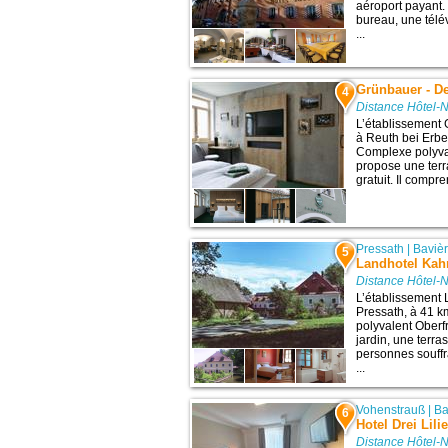
aéroport payant
bureau, une télév
...
Grünbauer - D
4
Distance Hôtel-
L’établissement 
à Reuth bei Erben
Complexe polyval
propose une terr
gratuit. Il compr
Pressath
|
Baviè
5
Landhotel Ka
Distance Hôtel-
L’établissement 
Pressath, à 41 k
polyvalent Oberf
jardin, une terr
personnes souffr
...
Vohenstrauß
|
Ba
6
Hotel Drei Lili
Distance Hôtel-