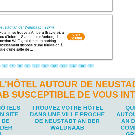
e
Neustadt an der Waldnaab :
38km
Hotel in se trouve à Amberg (Bavière), à
VOIR
eu d’intérêt : Stadttheater Amberg. Il
L'OFFRE
exion Wi-Fi gratuite et un parking
établissement dispose d’une télévision à
que d'une salle de ...
6
7
8
9
10
11
12
13
14
15
>
L'HÔTEL AUTOUR DE NEUSTA
B SUSCEPTIBLE DE VOUS IN
HÔTELS
TROUVEZ VOTRE HÔTEL
QU
N SITE
DANS UNE VILLE PROCHE
AUTO
 DE
DE NEUSTADT AN DER
AN 
 DER
WALDNAAB
COM
B
GR