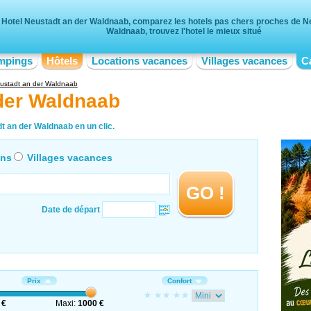
Hotel Neustadt an der Waldnaab, comparez les hotels pas chers proches de N
Waldnaab, trouvez l'hotel le mieux situé
mpings
Hôtels
Locations vacances
Villages vacances
C
ustadt an der Waldnaab
 der Waldnaab
t an der Waldnaab en un clic.
ons
Villages vacances
GO !
Date de départ
Prix
Confort
 €
Maxi:
1000 €