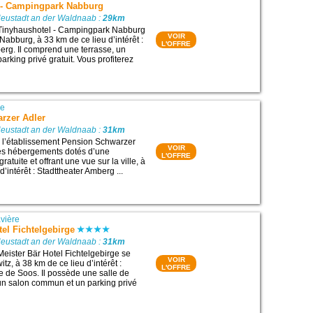
 - Campingpark Nabburg
Neustadt an der Waldnaab :
29km
 Tinyhaushotel - Campingpark Nabburg
VOIR
Nabburg, à 33 km de ce lieu d’intérêt :
L'OFFRE
erg. Il comprend une terrasse, un
parking privé gratuit. Vous profiterez
re
rzer Adler
Neustadt an der Waldnaab :
31km
 l’établissement Pension Schwarzer
VOIR
es hébergements dotés d’une
L'OFFRE
atuite et offrant une vue sur la ville, à
d’intérêt : Stadttheater Amberg ...
vière
tel Fichtelgebirge
Neustadt an der Waldnaab :
31km
Meister Bär Hotel Fichtelgebirge se
VOIR
itz, à 38 km de ce lieu d’intérêt :
L'OFFRE
e de Soos. Il possède une salle de
, un salon commun et un parking privé