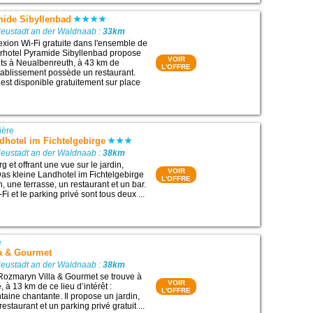
mide Sibyllenbad
Neustadt an der Waldnaab :
33km
xion Wi-Fi gratuite dans l'ensemble de
urhotel Pyramide Sibyllenbad propose
VOIR
s à Neualbenreuth, à 43 km de
L'OFFRE
établissement possède un restaurant.
 est disponible gratuitement sur place
ière
dhotel im Fichtelgebirge
Neustadt an der Waldnaab :
38km
g et offrant une vue sur le jardin,
VOIR
Das kleine Landhotel im Fichtelgebirge
L'OFFRE
, une terrasse, un restaurant et un bar.
i et le parking privé sont tous deux ...
ě
a & Gourmet
Neustadt an der Waldnaab :
38km
Rozmaryn Villa & Gourmet se trouve à
VOIR
à 13 km de ce lieu d’intérêt :
L'OFFRE
taine chantante. Il propose un jardin,
estaurant et un parking privé gratuit ...