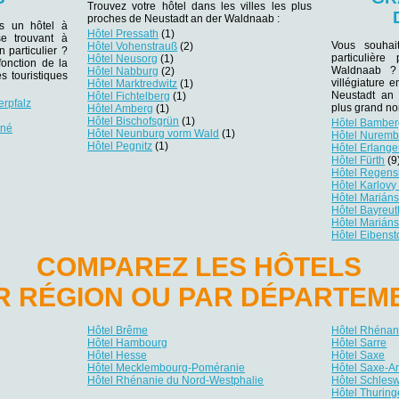
Trouvez votre hôtel dans les villes les plus
proches de Neustadt an der Waldnaab :
ns un hôtel à
Hôtel Pressath
(1)
e trouvant à
Vous souhai
Hôtel Vohenstrauß
(2)
n particulier ?
particulièr
Hôtel Neusorg
(1)
fonction de la
Waldnaab ? 
Hôtel Nabburg
(2)
s touristiques
villégiature e
Hôtel Marktredwitz
(1)
Neustadt an 
Hôtel Fichtelberg
(1)
erpfalz
plus grand no
Hôtel Amberg
(1)
Hôtel Bischofsgrün
(1)
Hôtel Bambe
zné
Hôtel Neunburg vorm Wald
(1)
Hôtel Nuremb
Hôtel Pegnitz
(1)
Hôtel Erlang
Hôtel Fürth
(9
Hôtel Regens
Hôtel Karlovy
Hôtel Marián
Hôtel Bayreut
Hôtel Marián
Hôtel Eibenst
COMPAREZ LES HÔTELS
R RÉGION OU PAR DÉPARTEM
Hôtel Brême
Hôtel Rhénani
Hôtel Hambourg
Hôtel Sarre
Hôtel Hesse
Hôtel Saxe
Hôtel Mecklembourg-Poméranie
Hôtel Saxe-A
Hôtel Rhénanie du Nord-Westphalie
Hôtel Schlesw
Hôtel Thuring