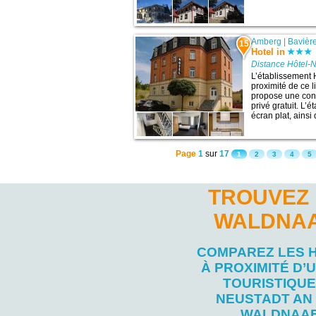
Amberg
|
Bavièr
15
Hotel in
Distance Hôtel-
L’établissement 
proximité de ce li
propose une conn
privé gratuit. L’
écran plat, ainsi 
Page
1
sur
17
1
2
3
4
5
TROUVEZ 
WALDNAA
COMPAREZ LES 
À PROXIMITÉ D’U
TOURISTIQUE
NEUSTADT AN
WALDNAA