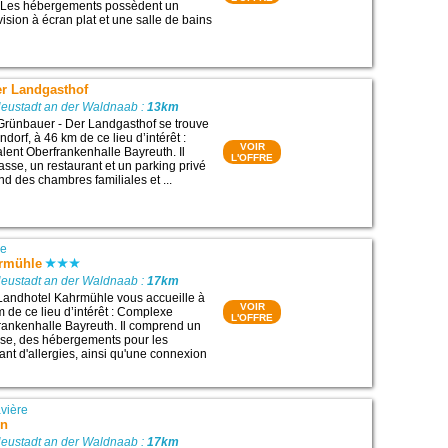
. Les hébergements possèdent un
ision à écran plat et une salle de bains
er Landgasthof
Neustadt an der Waldnaab :
13km
Grünbauer - Der Landgasthof se trouve
dorf, à 46 km de ce lieu d’intérêt :
VOIR
ent Oberfrankenhalle Bayreuth. Il
L'OFFRE
asse, un restaurant et un parking privé
end des chambres familiales et ...
re
hrmühle
Neustadt an der Waldnaab :
17km
Landhotel Kahrmühle vous accueille à
VOIR
m de ce lieu d’intérêt : Complexe
L'OFFRE
rankenhalle Bayreuth. Il comprend un
asse, des hébergements pour les
ant d'allergies, ainsi qu'une connexion
vière
en
Neustadt an der Waldnaab :
17km