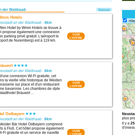
n der Waldnaab
Suivant
 Wmm Hotels
Hôte
Neustadt an der Waldnaab :
4km
 Wen Hotel by Wmm Hotels se trouve à
el propose également une connexion
VOIR
un parking privé gratuit. L'aéroport le
L'OFFRE
oport de Nuremberg) est à 119 km.
räuwirt
Neustadt an der Waldnaab :
6km
d'une connexion Wi-Fi gratuite, cet
ns la vieille ville historique de Weiden.
VOIR
brasserie sur place et d'un restaurant
L'OFFRE
ine bavaroise. Les chambres de style
stadthotel Bräuwirt ...
tel Ostbayern
Neustad
plus pr
Neustadt an der Waldnaab :
8km
Il y a
25
 Meister Bär Hotel Ostbayern comprend
d'oisea
s à Floß. Cet hôtel propose également
VOIR
-Fi gratuite et un service de navette
L'OFFRE