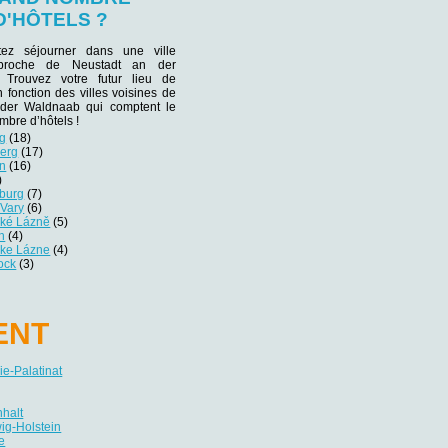
D'HÔTELS ?
tez séjourner dans une ville
e proche de Neustadt an der
Trouvez votre futur lieu de
n fonction des villes voisines de
der Waldnaab qui comptent le
mbre d’hôtels !
rg
(18)
erg
(17)
en
(16)
)
burg
(7)
 Vary
(6)
ské Lázně
(5)
h
(4)
ske Lázne
(4)
ock
(3)
ENT
e-Palatinat
nhalt
ig-Holstein
e