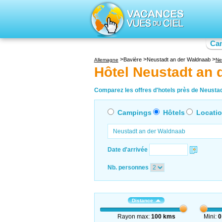
Ca
Bavière
Neustadt an der Waldnaab
Allemagne
Ne
Hôtel Neustadt an
Comparez les offres d'hotels près de Neustad
Campings
Hôtels
Locati
Date d'arrivée
Nb. personnes
Distance
Rayon max:
100 kms
Mini:
0