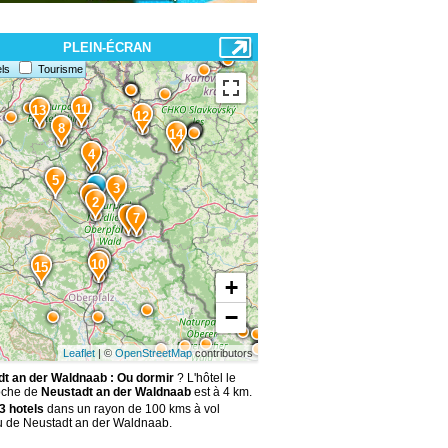
PLEIN-ÉCRAN
ls
Tourisme
11
13
12
8
14
4
5
3
1
2
6
7
9
10
15
+
−
Leaflet
| ©
OpenStreetMap
contributors
t an der Waldnaab : Ou dormir
? L'hôtel le
oche de
Neustadt an der Waldnaab
est à 4 km.
3 hotels
dans un rayon de 100 kms à vol
u de Neustadt an der Waldnaab.