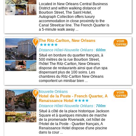
Located in New Orleans Central Business
District and within walking distance of
Bourbon Street, The Saint Hotel,
Autograph Collection offers luxury
accommodation in close proximity to the
Canal Streetcar line. The French Quarter is
a 5-minute walk away ...
The Ritz-Carlton, New Orleans
7
VOIR
L'OFFRE
Distance Hôtel-Nouvelle Orléans :
600m
Situé en bordure du quartier français, à
500 mètres de la rue Bourbon Street,
l'hôtel The Ritz-Carlton, New Orleans
dispose de restaurants ainsi que d'un spa
dispensant plus de 100 soins. Les
chambres du Ritz-Carlton New Orleans
comportent un minibar bien ...
Nouvelle Orléans
8
VOIR
Hotel de la Poste - French Quarter, A
L'OFFRE
Renaissance Hotel
Distance Hôtel-Nouvelle Orléans :
700m
Situé à côté de la place historique Jackson
Square et à quelques minutes de marche
de la promenade Riverwalk, cet hôtel de
l'Hotel de la Poste - Quartier français, A
Renaissance Hotel dispose d'une piscine
dans la cour ...