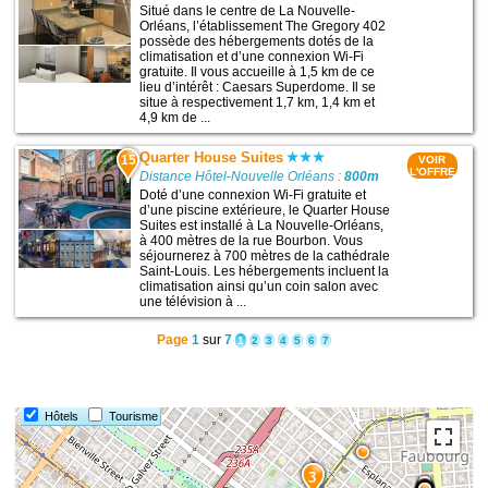
Situé dans le centre de La Nouvelle-
Orléans, l’établissement The Gregory 402
possède des hébergements dotés de la
climatisation et d’une connexion Wi-Fi
gratuite. Il vous accueille à 1,5 km de ce
lieu d’intérêt : Caesars Superdome. Il se
situe à respectivement 1,7 km, 1,4 km et
4,9 km de ...
Quarter House Suites
15
VOIR
L'OFFRE
Distance Hôtel-Nouvelle Orléans :
800m
Doté d’une connexion Wi-Fi gratuite et
d’une piscine extérieure, le Quarter House
Suites est installé à La Nouvelle-Orléans,
à 400 mètres de la rue Bourbon. Vous
séjournerez à 700 mètres de la cathédrale
Saint-Louis. Les hébergements incluent la
climatisation ainsi qu’un coin salon avec
une télévision à ...
Page
1
sur
7
1
2
3
4
5
6
7
Hôtels
Tourisme
3