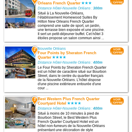
Orleans French Quarter
L'OFFRE
Distance Hôtel-Nouvelle Orléans :
300m
Situé à La Nouvelle-Orléans,
l’établissement Homewood Suites By
Hilton New Orleans French Quarter
comprend une salle de sport, un jardin,
une terrasse bien exposée et une piscine.
Il sert un petit-déjeuner buffet. Cet hôtel 3
étoiles propose un salon commun ainsi ...
Nouvelle Orléans
2
VOIR
Four Points by Sheraton French
L'OFFRE
Quarter
Distance Hôtel-Nouvelle Orléans :
400m
Le Four Points by Sheraton French Quarter
est un hôtel de caractère situé sur Bourbon
Street, dans le centre du quartier français
de la Nouvelle-Orléans. L’hôtel dispose
d'une piscine extérieure entourée d'une
cour ...
Best Western Plus French Quarter
3
VOIR
Courtyard Hotel
L'OFFRE
Distance Hôtel-Nouvelle Orléans :
400m
Situé à moins de 10 minutes à pied de
Bourbon Street, le Best Western Plus
French Quarter Courtyard Hotel est un
hôtel non-fumeurs de la Nouvelle-Orléans
présentant une décoration de style