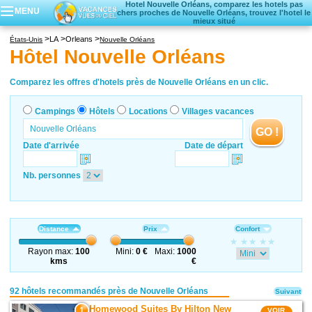
Hotel Nouvelle Orléans, comparez les hotels pas
MENU
chers proches de Nouvelle Orléans, trouvez l'hotel le
mieux situé
Campings
LA
Orleans
États-Unis
Nouvelle Orléans
Hôtels
Hôtel Nouvelle Orléans
Locations vacances
Villages vacances
Comparez les offres d'hotels près de Nouvelle Orléans en un clic.
Campings
Hôtels
Locations
Villages vacances
GO !
Date d'arrivée
Date de départ
Nb. personnes
Distance
Prix
Confort
Rayon max:
100
Mini:
0 €
Maxi:
1000
kms
€
92 hôtels recommandés près de Nouvelle Orléans
Suivant
Homewood Suites By Hilton New
1
VOIR