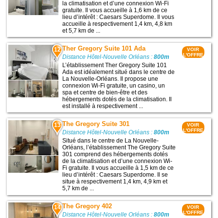
la climatisation et d’une connexion Wi-Fi
gratuite. Il vous accueille à 1,6 km de ce
lieu d’intérêt : Caesars Superdome. Il vous
accueille à respectivement 1,4 km, 4,8 km
et 5,7 km de ...
Ther Gregory Suite 101 Ada
12
VOIR
L'OFFRE
Distance Hôtel-Nouvelle Orléans :
800m
L’établissement Ther Gregory Suite 101
Ada est idéalement situé dans le centre de
La Nouvelle-Orléans. Il propose une
connexion Wi-Fi gratuite, un casino, un
spa et centre de bien-être et des
hébergements dotés de la climatisation. Il
est installé à respectivement ...
The Gregory Suite 301
13
VOIR
L'OFFRE
Distance Hôtel-Nouvelle Orléans :
800m
Situé dans le centre de La Nouvelle-
Orléans, l’établissement The Gregory Suite
301 comprend des hébergements dotés
de la climatisation et d’une connexion Wi-
Fi gratuite. Il vous accueille à 1,5 km de ce
lieu d’intérêt : Caesars Superdome. Il se
situe à respectivement 1,4 km, 4,9 km et
5,7 km de ...
The Gregory 402
14
VOIR
L'OFFRE
Distance Hôtel-Nouvelle Orléans :
800m