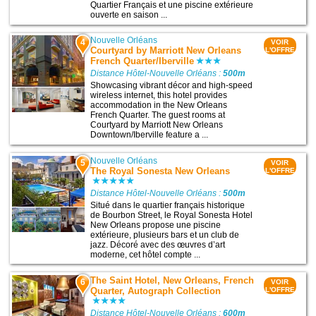
Quartier Français et une piscine extérieure
ouverte en saison ...
Nouvelle Orléans
4
VOIR
Courtyard by Marriott New Orleans
L'OFFRE
French Quarter/Iberville
Distance Hôtel-Nouvelle Orléans :
500m
Showcasing vibrant décor and high-speed
wireless internet, this hotel provides
accommodation in the New Orleans
French Quarter. The guest rooms at
Courtyard by Marriott New Orleans
Downtown/Iberville feature a ...
Nouvelle Orléans
5
VOIR
The Royal Sonesta New Orleans
L'OFFRE
Distance Hôtel-Nouvelle Orléans :
500m
Situé dans le quartier français historique
de Bourbon Street, le Royal Sonesta Hotel
New Orleans propose une piscine
extérieure, plusieurs bars et un club de
jazz. Décoré avec des œuvres d’art
moderne, cet hôtel compte ...
The Saint Hotel, New Orleans, French
6
VOIR
Quarter, Autograph Collection
L'OFFRE
Distance Hôtel-Nouvelle Orléans :
600m