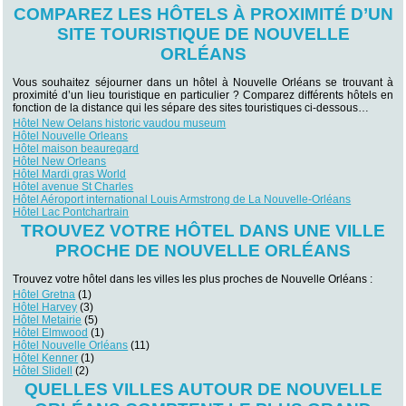
COMPAREZ LES HÔTELS À PROXIMITÉ D’UN
SITE TOURISTIQUE DE NOUVELLE
ORLÉANS
Vous souhaitez séjourner dans un hôtel à Nouvelle Orléans se trouvant à
proximité d’un lieu touristique en particulier ? Comparez différents hôtels en
fonction de la distance qui les sépare des sites touristiques ci-dessous…
Hôtel New Oelans historic vaudou museum
Hôtel Nouvelle Orleans
Hôtel maison beauregard
Hôtel New Orleans
Hôtel Mardi gras World
Hôtel avenue St Charles
Hôtel Aéroport international Louis Armstrong de La Nouvelle-Orléans
Hôtel Lac Pontchartrain
TROUVEZ VOTRE HÔTEL DANS UNE VILLE
PROCHE DE NOUVELLE ORLÉANS
Trouvez votre hôtel dans les villes les plus proches de Nouvelle Orléans :
Hôtel Gretna
(1)
Hôtel Harvey
(3)
Hôtel Metairie
(5)
Hôtel Elmwood
(1)
Hôtel Nouvelle Orléans
(11)
Hôtel Kenner
(1)
Hôtel Slidell
(2)
QUELLES VILLES AUTOUR DE NOUVELLE