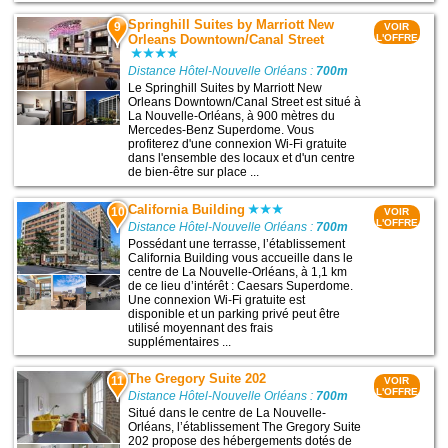
Springhill Suites by Marriott New
9
VOIR
Orleans Downtown/Canal Street
L'OFFRE
Distance Hôtel-Nouvelle Orléans :
700m
Le Springhill Suites by Marriott New
Orleans Downtown/Canal Street est situé à
La Nouvelle-Orléans, à 900 mètres du
Mercedes-Benz Superdome. Vous
profiterez d'une connexion Wi-Fi gratuite
dans l'ensemble des locaux et d'un centre
de bien-être sur place ...
California Building
10
VOIR
L'OFFRE
Distance Hôtel-Nouvelle Orléans :
700m
Possédant une terrasse, l’établissement
California Building vous accueille dans le
centre de La Nouvelle-Orléans, à 1,1 km
de ce lieu d’intérêt : Caesars Superdome.
Une connexion Wi-Fi gratuite est
disponible et un parking privé peut être
utilisé moyennant des frais
supplémentaires ...
The Gregory Suite 202
11
VOIR
L'OFFRE
Distance Hôtel-Nouvelle Orléans :
700m
Situé dans le centre de La Nouvelle-
Orléans, l’établissement The Gregory Suite
202 propose des hébergements dotés de