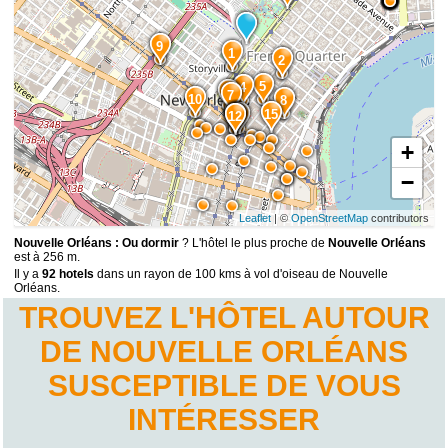
9
1
2
5
4
6
7
10
8
15
11
14
13
12
+
−
Leaflet
| ©
OpenStreetMap
contributors
Nouvelle Orléans : Ou dormir
? L'hôtel le plus proche de
Nouvelle Orléans
est à 256 m.
Il y a
92 hotels
dans un rayon de 100 kms à vol d'oiseau de Nouvelle
Orléans.
TROUVEZ L'HÔTEL AUTOUR
DE NOUVELLE ORLÉANS
SUSCEPTIBLE DE VOUS
INTÉRESSER