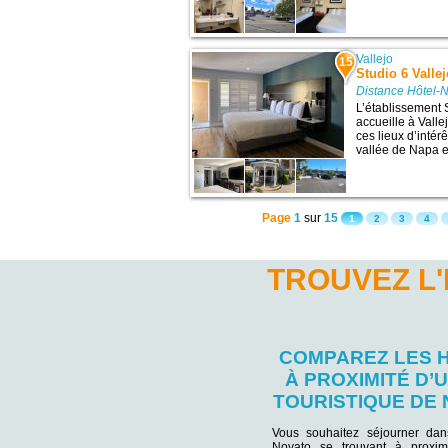
Vallejo
15
Studio 6 Valle
Distance Hôtel-
L’établissement 
accueille à Vall
ces lieux d’intérê
vallée de Napa et
Page
1
sur
15
1
2
3
4
TROUVEZ L
COMPAREZ LES 
À PROXIMITÉ D’U
TOURISTIQUE DE
Vous souhaitez séjourner da
Novato se trouvant à proxim