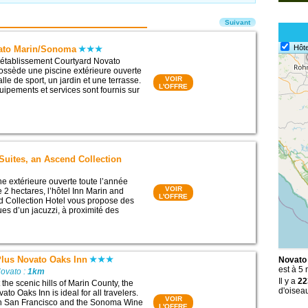
Suivant
Hôte
ato Marin/Sonoma
l’établissement Courtyard Novato
ssède une piscine extérieure ouverte
VOIR
lle de sport, un jardin et une terrasse.
L'OFFRE
pements et services sont fournis sur
Suites, an Ascend Collection
ne extérieure ouverte toute l’année
VOIR
 2 hectares, l’hôtel Inn Marin and
L'OFFRE
d Collection Hotel vous propose des
s d’un jacuzzi, à proximité des
Plus Novato Oaks Inn
Novato 
est à 5 
Novato :
1km
Il y a
22
the scenic hills of Marin County, the
d'oisea
to Oaks Inn is ideal for all travelers.
VOIR
n San Francisco and the Sonoma Wine
L'OFFRE