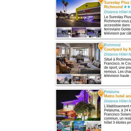
Surestay Plus 
Richmond
Distance Hôtel-
Le Surestay Plus
Richmond vous p
accessible dans
ferroviaire Gold
télévision par câb
Richmond
10
Courtyard by 
Distance Hôtel-
Situé à Richmon
Francisco, le C
de sport, une pis
remous. Les cha
télévision haute .
Petaluma
11
Metro hotel an
Distance Hôtel-
L’établissement 
Petaluma, à 24 km
Francisco Solano
commun, un restau
hôtel 3 étoiles 