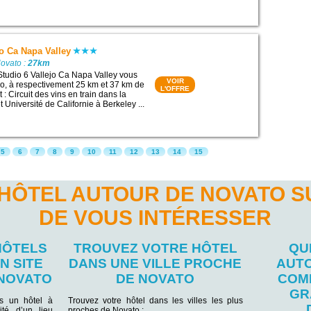
jo Ca Napa Valley
Novato :
27km
Studio 6 Vallejo Ca Napa Valley vous
VOIR
ejo, à respectivement 25 km et 37 km de
L'OFFRE
t : Circuit des vins en train dans la
 Université de Californie à Berkeley ...
5
6
7
8
9
10
11
12
13
14
15
'HÔTEL AUTOUR DE NOVATO S
DE VOUS INTÉRESSER
HÔTELS
TROUVEZ VOTRE HÔTEL
QU
N SITE
DANS UNE VILLE PROCHE
AUTO
 NOVATO
DE NOVATO
COM
GR
ns un hôtel à
Trouvez votre hôtel dans les villes les plus
ité d’un lieu
proches de Novato :