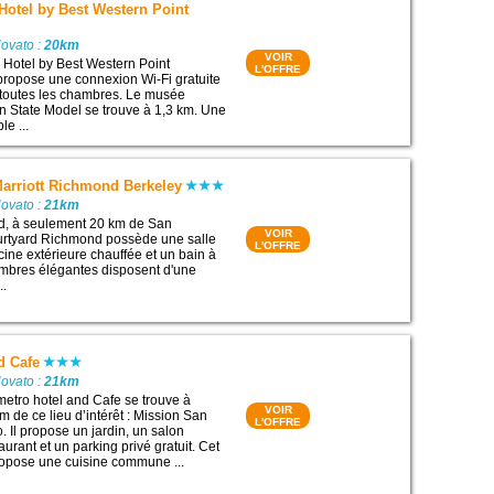
Hotel by Best Western Point
Novato :
20km
VOIR
 Hotel by Best Western Point
L'OFFRE
ropose une connexion Wi-Fi gratuite
 toutes les chambres. Le musée
en State Model se trouve à 1,3 km. Une
le ...
Marriott Richmond Berkeley
Novato :
21km
d, à seulement 20 km de San
VOIR
ourtyard Richmond possède une salle
L'OFFRE
cine extérieure chauffée et un bain à
mbres élégantes disposent d'une
..
d Cafe
Novato :
21km
metro hotel and Cafe se trouve à
VOIR
 de ce lieu d’intérêt : Mission San
L'OFFRE
. Il propose un jardin, un salon
rant et un parking privé gratuit. Cet
propose une cuisine commune ...