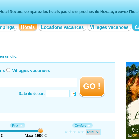
Hotel Novato, comparez les hotels pas chers proches de Novato, trouvez l'hotel
mpings
Hôtels
Locations vacances
Villages vacances
C
n un clic.
ons
Villages vacances
GO !
Date de départ
Prix
Confort
 €
Maxi:
1000 €