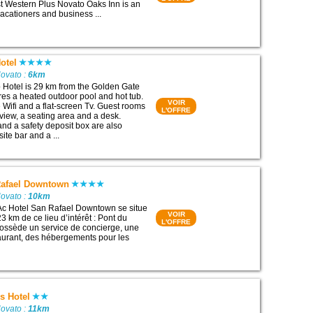
t Western Plus Novato Oaks Inn is an
vacationers and business ...
otel
Novato :
6km
p Hotel is 29 km from the Golden Gate
res a heated outdoor pool and hot tub.
VOIR
Wifi and a flat-screen Tv. Guest rooms
L'OFFRE
 view, a seating area and a desk.
s and a safety deposit box are also
ite bar and a ...
Rafael Downtown
Novato :
10km
Ac Hotel San Rafael Downtown se situe
VOIR
3 km de ce lieu d’intérêt : Pont du
L'OFFRE
possède un service de concierge, une
taurant, des hébergements pour les
s Hotel
Novato :
11km