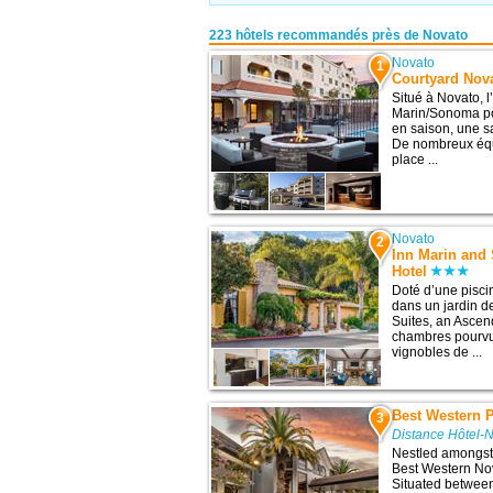
223 hôtels recommandés près de Novato
Novato
1
Courtyard Nov
Situé à Novato, 
Marin/Sonoma po
en saison, une sa
De nombreux équi
place ...
Novato
2
Inn Marin and 
Hotel
Doté d’une pisci
dans un jardin de
Suites, an Ascen
chambres pourvue
vignobles de ...
Best Western 
3
Distance Hôtel-
Nestled amongst 
Best Western Nova
Situated betwee