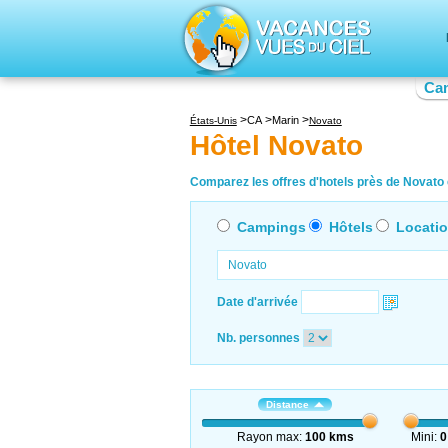
Ca
CA
Marin
États-Unis
Novato
Hôtel Novato
Comparez les offres d'hotels près de Novato e
Campings
Hôtels
Locati
Date d'arrivée
Nb. personnes
Distance
Rayon max:
100 kms
Mini:
0