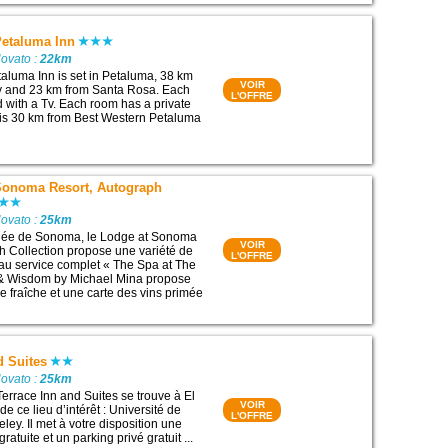
Petaluma Inn
Novato :
22km
aluma Inn is set in Petaluma, 38 km
VOIR
 and 23 km from Santa Rosa. Each
L'OFFRE
 with a Tv. Each room has a private
is 30 km from Best Western Petaluma
Sonoma Resort, Autograph
Novato :
25km
allée de Sonoma, le Lodge at Sonoma
VOIR
h Collection propose une variété de
L'OFFRE
au service complet « The Spa at The
 & Wisdom by Michael Mina propose
e fraîche et une carte des vins primée
d Suites
Novato :
25km
Terrace Inn and Suites se trouve à El
VOIR
de ce lieu d’intérêt : Université de
L'OFFRE
eley. Il met à votre disposition une
atuite et un parking privé gratuit ...