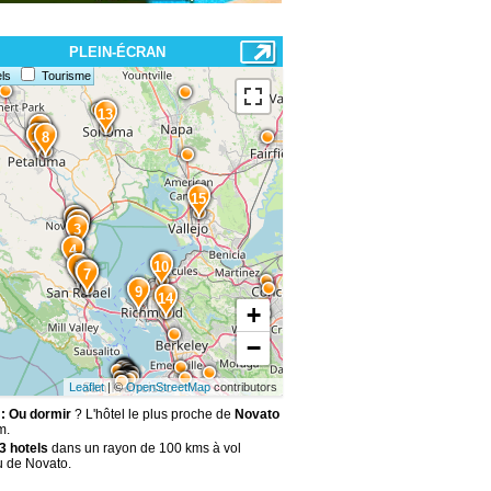
PLEIN-ÉCRAN
ls
Tourisme
13
12
11
8
15
2
1
3
4
10
5
6
7
9
14
+
−
Leaflet
| ©
OpenStreetMap
contributors
: Ou dormir
? L'hôtel le plus proche de
Novato
m.
3 hotels
dans un rayon de 100 kms à vol
u de Novato.