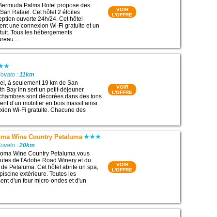
 Bermuda Palms Hotel propose des
VOIR
an Rafael. Cet hôtel 2 étoiles
L'OFFRE
ption ouverte 24h/24. Cet hôtel
t une connexion Wi-Fi gratuite et un
atuit. Tous les hébergements
reau ...
Novato :
11km
ael, à seulement 19 km de San
VOIR
th Bay Inn sert un petit-déjeuner
L'OFFRE
 chambres sont décorées dans des tons
ent d’un mobilier en bois massif ainsi
ion Wi-Fi gratuite. Chacune des
oma Wine Country Petaluma
Novato :
20km
noma Wine Country Petaluma vous
nutes de l'Adobe Road Winery‎ et du
VOIR
 de Petaluma. Cet hôtel abrite un spa,
L'OFFRE
piscine extérieure. Toutes les
nt d'un four micro-ondes et d'un