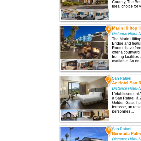
Country, The Bes
ideal choice for 
Marin Hilltop H
4
Distance Hôtel-
The Marin Hillto
Bridge and featu
Rooms have free 
offer a courtyard
Ironing facilitie
available. An on-s
San Rafael
5
Ac Hotel San 
Distance Hôtel-
L’établissement 
à San Rafael, à 2
Golden Gate. Il 
terrasse, un res
personnes ...
San Rafael
6
Bermuda Palm
Distance Hôtel-