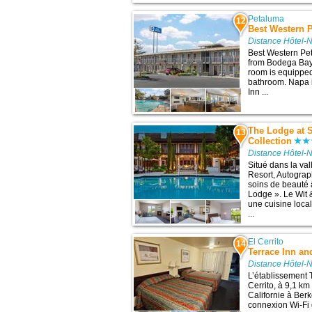
Petaluma
12
Best Western 
Distance Hôtel-
Best Western Pet
from Bodega Bay
room is equipped
bathroom. Napa 
Inn ...
The Lodge at 
13
Collection
Distance Hôtel-
Situé dans la v
Resort, Autograp
soins de beauté 
Lodge ». Le Wit
une cuisine local
...
El Cerrito
14
Terrace Inn an
Distance Hôtel-
L’établissement 
Cerrito, à 9,1 km 
Californie à Berk
connexion Wi-Fi gr