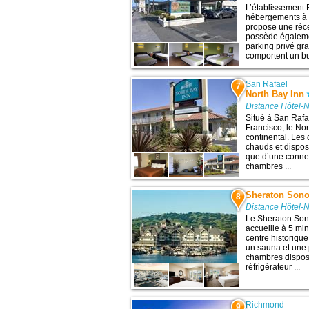
L’établissement
hébergements à S
propose une réce
possède égalemen
parking privé gr
comportent un bu
San Rafael
7
North Bay Inn
Distance Hôtel-
Situé à San Raf
Francisco, le Nor
continental. Les
chauds et dispos
que d’une connex
chambres ...
Sheraton Son
8
Distance Hôtel-
Le Sheraton So
accueille à 5 mi
centre historique
un sauna et une 
chambres dispose
réfrigérateur ...
Richmond
9