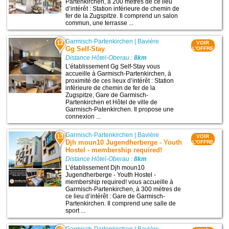
Partenkirchen, à 200 mètres de ce lieu
d’intérêt : Station inférieure de chemin de
fer de la Zugspitze. Il comprend un salon
commun, une terrasse ...
Garmisch-Partenkirchen
|
Bavière
12
VOIR
Gg Self-Stay
L'OFFRE
Distance Hôtel-Oberau :
8km
L’établissement Gg Self-Stay vous
accueille à Garmisch-Partenkirchen, à
proximité de ces lieux d’intérêt : Station
inférieure de chemin de fer de la
Zugspitze, Gare de Garmisch-
Partenkirchen et Hôtel de ville de
Garmisch-Patenkirchen. Il propose une
connexion ...
Garmisch-Partenkirchen
|
Bavière
13
VOIR
Djh moun10 Jugendherberge - Youth
L'OFFRE
Hostel - membership required!
Distance Hôtel-Oberau :
8km
L’établissement Djh moun10
Jugendherberge - Youth Hostel -
membership required! vous accueille à
Garmisch-Partenkirchen, à 300 mètres de
ce lieu d’intérêt : Gare de Garmisch-
Partenkirchen. Il comprend une salle de
sport ...