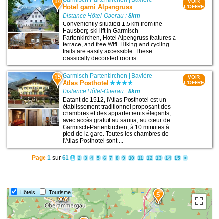
Garmisch-Partenkirchen
|
Bavière
14
VOIR
Hotel garni Alpengruss
L'OFFRE
Distance Hôtel-Oberau :
8km
Conveniently situated 1.5 km from the
Hausberg ski lift in Garmisch-
Partenkirchen, Hotel Alpengruss features a
terrace, and free Wifi. Hiking and cycling
trails are easily accessible. These
classically decorated rooms ...
Garmisch-Partenkirchen
|
Bavière
15
VOIR
Atlas Posthotel
L'OFFRE
Distance Hôtel-Oberau :
8km
Datant de 1512, l'Atlas Posthotel est un
établissement traditionnel proposant des
chambres et des appartements élégants,
avec accès gratuit au sauna, au cœur de
Garmisch-Partenkirchen, à 10 minutes à
pied de la gare. Toutes les chambres de
l'Atlas Posthotel sont ...
Page
1
sur
61
1
2
3
4
5
6
7
8
9
10
11
12
13
14
15
>
7
Hôtels
Tourisme
6
5