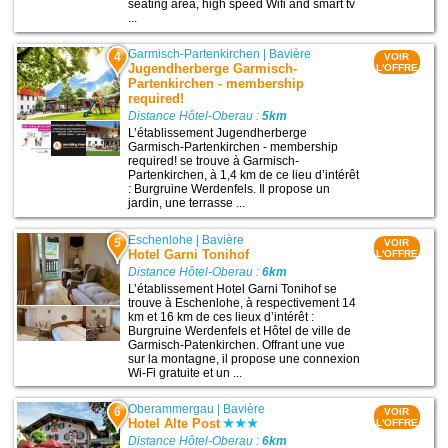
seating area, high speed Wifi and smart tv
...
Garmisch-Partenkirchen
|
Bavière
4
VOIR
Jugendherberge Garmisch-
L'OFFRE
Partenkirchen - membership
required!
Distance Hôtel-Oberau :
5km
L’établissement Jugendherberge
Garmisch-Partenkirchen - membership
required! se trouve à Garmisch-
Partenkirchen, à 1,4 km de ce lieu d’intérêt
: Burgruine Werdenfels. Il propose un
jardin, une terrasse ...
Eschenlohe
|
Bavière
5
VOIR
Hotel Garni Tonihof
L'OFFRE
Distance Hôtel-Oberau :
6km
L’établissement Hotel Garni Tonihof se
trouve à Eschenlohe, à respectivement 14
km et 16 km de ces lieux d’intérêt :
Burgruine Werdenfels et Hôtel de ville de
Garmisch-Patenkirchen. Offrant une vue
sur la montagne, il propose une connexion
Wi-Fi gratuite et un ...
Oberammergau
|
Bavière
6
VOIR
Hotel Alte Post
L'OFFRE
Distance Hôtel-Oberau :
6km