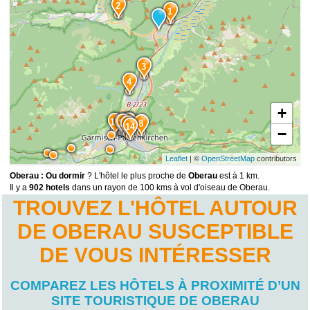
2
1
3
4
+
9
15
10
12
11
8
13
14
−
Leaflet
| ©
OpenStreetMap
contributors
Oberau : Ou dormir
? L'hôtel le plus proche de
Oberau
est à 1 km.
Il y a
902 hotels
dans un rayon de 100 kms à vol d'oiseau de Oberau.
TROUVEZ L'HÔTEL AUTOUR
DE OBERAU SUSCEPTIBLE
DE VOUS INTÉRESSER
COMPAREZ LES HÔTELS À PROXIMITÉ D’UN
SITE TOURISTIQUE DE OBERAU