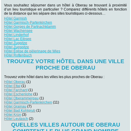
Vous souhaitez séjourner dans un hôtel à Oberau se trouvant à proximité
d’un lieu touristique en particulier ? Comparez différents hôtels en fonction
de la distance qui les sépare des sites touristiques ci-dessous…
Hôtel Garmish
Hôtel Garmisch-Partenkirchen
Hôtel Gorges de Partnachklamm
Hôtel Wachensee
Hôtel Linderhof
Hôtel Lac Eibsee
Hôtel Zugpitze
Hôtel Zugspitze
Hôtel Église de pèlerinage de Wies
Hôtel Rottenbuch
TROUVEZ VOTRE HÔTEL DANS UNE VILLE
PROCHE DE OBERAU
Trouvez votre hôtel dans les villes les plus proches de Oberau :
Hôtel Oberau
(1)
Hôtel Ettal
(1)
Hôtel Farchant
(1)
Hôtel Eschenlohe
(1)
Hôtel Oberammergau
(1)
Hôtel Garmisch-Partenkirchen
(11)
Hôtel Grainau
(7)
Hôtel Bad Kohlgrub
(1)
Hôtel Krün
(3)
Hôtel Leutasch
(2)
QUELLES VILLES AUTOUR DE OBERAU