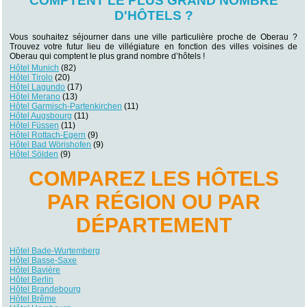
COMPTENT LE PLUS GRAND NOMBRE
D'HÔTELS ?
Vous souhaitez séjourner dans une ville particulière proche de Oberau ?
Trouvez votre futur lieu de villégiature en fonction des villes voisines de
Oberau qui comptent le plus grand nombre d’hôtels !
Hôtel Munich
(82)
Hôtel Tirolo
(20)
Hôtel Lagundo
(17)
Hôtel Merano
(13)
Hôtel Garmisch-Partenkirchen
(11)
Hôtel Augsbourg
(11)
Hôtel Füssen
(11)
Hôtel Rottach-Egern
(9)
Hôtel Bad Wörishofen
(9)
Hôtel Sölden
(9)
COMPAREZ LES HÔTELS
PAR RÉGION OU PAR
DÉPARTEMENT
Hôtel Bade-Wurtemberg
Hôtel Basse-Saxe
Hôtel Bavière
Hôtel Berlin
Hôtel Brandebourg
Hôtel Brême