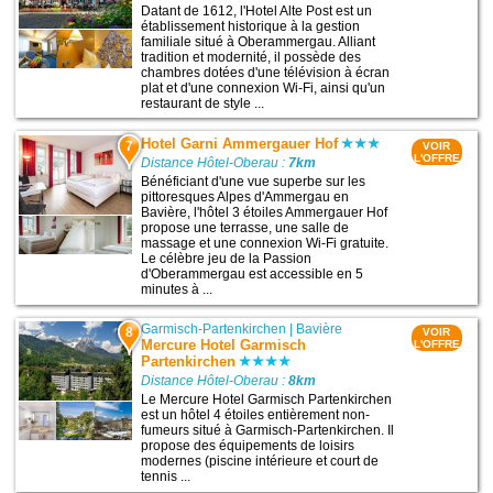
Datant de 1612, l'Hotel Alte Post est un
établissement historique à la gestion
familiale situé à Oberammergau. Alliant
tradition et modernité, il possède des
chambres dotées d'une télévision à écran
plat et d'une connexion Wi-Fi, ainsi qu'un
restaurant de style ...
Hotel Garni Ammergauer Hof
7
VOIR
L'OFFRE
Distance Hôtel-Oberau :
7km
Bénéficiant d'une vue superbe sur les
pittoresques Alpes d'Ammergau en
Bavière, l'hôtel 3 étoiles Ammergauer Hof
propose une terrasse, une salle de
massage et une connexion Wi-Fi gratuite.
Le célèbre jeu de la Passion
d'Oberammergau est accessible en 5
minutes à ...
Garmisch-Partenkirchen
|
Bavière
8
VOIR
Mercure Hotel Garmisch
L'OFFRE
Partenkirchen
Distance Hôtel-Oberau :
8km
Le Mercure Hotel Garmisch Partenkirchen
est un hôtel 4 étoiles entièrement non-
fumeurs situé à Garmisch-Partenkirchen. Il
propose des équipements de loisirs
modernes (piscine intérieure et court de
tennis ...