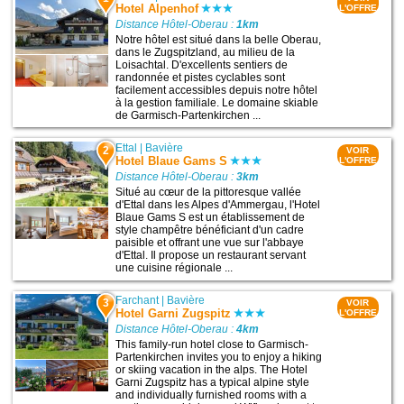
Hotel Alpenhof
L'OFFRE
Distance Hôtel-Oberau :
1km
Notre hôtel est situé dans la belle Oberau,
dans le Zugspitzland, au milieu de la
Loisachtal. D'excellents sentiers de
randonnée et pistes cyclables sont
facilement accessibles depuis notre hôtel
à la gestion familiale. Le domaine skiable
de Garmisch-Partenkirchen ...
Ettal
|
Bavière
2
VOIR
Hotel Blaue Gams S
L'OFFRE
Distance Hôtel-Oberau :
3km
Situé au cœur de la pittoresque vallée
d'Ettal dans les Alpes d'Ammergau, l'Hotel
Blaue Gams S est un établissement de
style champêtre bénéficiant d'un cadre
paisible et offrant une vue sur l'abbaye
d'Ettal. Il propose un restaurant servant
une cuisine régionale ...
Farchant
|
Bavière
3
VOIR
Hotel Garni Zugspitz
L'OFFRE
Distance Hôtel-Oberau :
4km
This family-run hotel close to Garmisch-
Partenkirchen invites you to enjoy a hiking
or skiing vacation in the alps. The Hotel
Garni Zugspitz has a typical alpine style
and individually furnished rooms with a