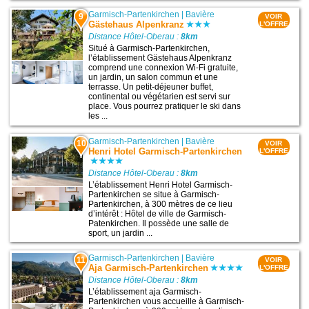
Garmisch-Partenkirchen
|
Bavière
9
VOIR
Gästehaus Alpenkranz
L'OFFRE
Distance Hôtel-Oberau :
8km
Situé à Garmisch-Partenkirchen,
l’établissement Gästehaus Alpenkranz
comprend une connexion Wi-Fi gratuite,
un jardin, un salon commun et une
terrasse. Un petit-déjeuner buffet,
continental ou végétarien est servi sur
place. Vous pourrez pratiquer le ski dans
les ...
Garmisch-Partenkirchen
|
Bavière
10
VOIR
Henri Hotel Garmisch-Partenkirchen
L'OFFRE
Distance Hôtel-Oberau :
8km
L’établissement Henri Hotel Garmisch-
Partenkirchen se situe à Garmisch-
Partenkirchen, à 300 mètres de ce lieu
d’intérêt : Hôtel de ville de Garmisch-
Patenkirchen. Il possède une salle de
sport, un jardin ...
Garmisch-Partenkirchen
|
Bavière
11
VOIR
Aja Garmisch-Partenkirchen
L'OFFRE
Distance Hôtel-Oberau :
8km
L’établissement aja Garmisch-
Partenkirchen vous accueille à Garmisch-