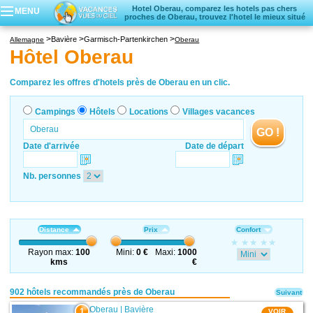
Hotel Oberau, comparez les hotels pas chers
MENU
proches de Oberau, trouvez l'hotel le mieux situé
Campings
Bavière
Garmisch-Partenkirchen
Allemagne
Oberau
Hôtels
Hôtel Oberau
Locations vacances
Villages vacances
Comparez les offres d'hotels près de Oberau en un clic.
Campings
Hôtels
Locations
Villages vacances
GO !
Date d'arrivée
Date de départ
Nb. personnes
Distance
Prix
Confort
Rayon max:
100
Mini:
0 €
Maxi:
1000
kms
€
902 hôtels recommandés près de Oberau
Suivant
Oberau
|
Bavière
1
VOIR