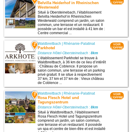
Belvilla Heiderhof in Rheinischen
L'OFFRE
Westerwald
Situé à Obersteinebach, l’établissement
Belvilla Heiderhof in Rheinischen
Westerwald comprend un jardin, un salon
commun, une terrasse et un restaurant. Il
possède un bar et est installé à 41 km de :
Centre commercial ...
Waldbreitbach
|
Rhénanie-Palatinat
2
VOIR
Parkhotel
L'OFFRE
Distance Hôtel-Obersteinebach :
8km
L’établissement Parkhotel se trouve à
Waldbreitbach, à 36 km de ce lieu d’intérêt
: Château de Coblence. Il propose un
salon commun, une terrasse et un parking
privé gratuit. Il se situe à respectivement
37 km, 37 km et 37 km de : Vieux château
de Coblence ...
Waldbreitbach
|
Rhénanie-Palatinat
3
VOIR
Rosa Flesch Hotel und
L'OFFRE
Tagungszentrum
Distance Hôtel-Obersteinebach :
8km
Situé à Waldbreitbach, l’établissement
Rosa Flesch Hotel und Tagungszentrum
comprend un jardin, un salon commun,
une terrasse et un restaurant. Il possède
un spa et centre de bien-être et est installé