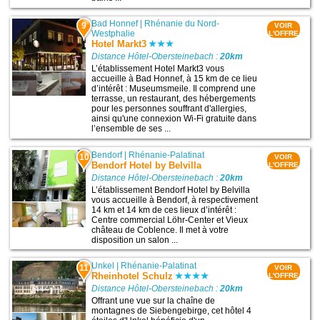
Bad Honnef
|
Rhénanie du Nord-
9
VOIR
Westphalie
L'OFFRE
Hotel Markt3
Distance Hôtel-Obersteinebach :
20km
L’établissement Hotel Markt3 vous
accueille à Bad Honnef, à 15 km de ce lieu
d’intérêt : Museumsmeile. Il comprend une
terrasse, un restaurant, des hébergements
pour les personnes souffrant d'allergies,
ainsi qu'une connexion Wi-Fi gratuite dans
l’ensemble de ses ...
Bendorf
|
Rhénanie-Palatinat
10
VOIR
Bendorf Hotel by Belvilla
L'OFFRE
Distance Hôtel-Obersteinebach :
20km
L’établissement Bendorf Hotel by Belvilla
vous accueille à Bendorf, à respectivement
14 km et 14 km de ces lieux d’intérêt :
Centre commercial Löhr-Center et Vieux
château de Coblence. Il met à votre
disposition un salon ...
Unkel
|
Rhénanie-Palatinat
11
VOIR
Rheinhotel Schulz
L'OFFRE
Distance Hôtel-Obersteinebach :
20km
Offrant une vue sur la chaîne de
montagnes de Siebengebirge, cet hôtel 4