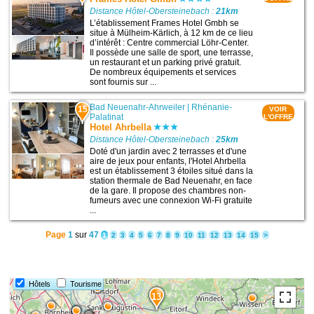
Distance Hôtel-Obersteinebach :
21km
L’établissement Frames Hotel Gmbh se
situe à Mülheim-Kärlich, à 12 km de ce lieu
d’intérêt : Centre commercial Löhr-Center.
Il possède une salle de sport, une terrasse,
un restaurant et un parking privé gratuit.
De nombreux équipements et services
sont fournis sur ...
Bad Neuenahr-Ahrweiler
|
Rhénanie-
15
VOIR
Palatinat
L'OFFRE
Hotel Ahrbella
Distance Hôtel-Obersteinebach :
25km
Doté d'un jardin avec 2 terrasses et d'une
aire de jeux pour enfants, l'Hotel Ahrbella
est un établissement 3 étoiles situé dans la
station thermale de Bad Neuenahr, en face
de la gare. Il propose des chambres non-
fumeurs avec une connexion Wi-Fi gratuite
...
Page
1
sur
47
1
2
3
4
5
6
7
8
9
10
11
12
13
14
15
>
Hôtels
Tourisme
13