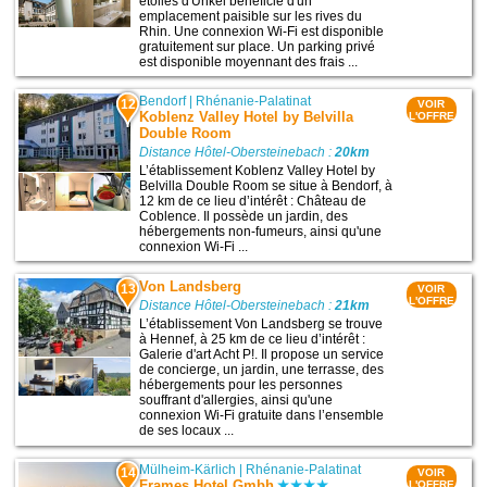
étoiles d'Unkel bénéficie d'un
emplacement paisible sur les rives du
Rhin. Une connexion Wi-Fi est disponible
gratuitement sur place. Un parking privé
est disponible moyennant des frais ...
Bendorf
|
Rhénanie-Palatinat
12
VOIR
Koblenz Valley Hotel by Belvilla
L'OFFRE
Double Room
Distance Hôtel-Obersteinebach :
20km
L’établissement Koblenz Valley Hotel by
Belvilla Double Room se situe à Bendorf, à
12 km de ce lieu d’intérêt : Château de
Coblence. Il possède un jardin, des
hébergements non-fumeurs, ainsi qu'une
connexion Wi-Fi ...
Von Landsberg
13
VOIR
L'OFFRE
Distance Hôtel-Obersteinebach :
21km
L’établissement Von Landsberg se trouve
à Hennef, à 25 km de ce lieu d’intérêt :
Galerie d'art Acht P!. Il propose un service
de concierge, un jardin, une terrasse, des
hébergements pour les personnes
souffrant d'allergies, ainsi qu'une
connexion Wi-Fi gratuite dans l’ensemble
de ses locaux ...
Mülheim-Kärlich
|
Rhénanie-Palatinat
14
VOIR
Frames Hotel Gmbh
L'OFFRE