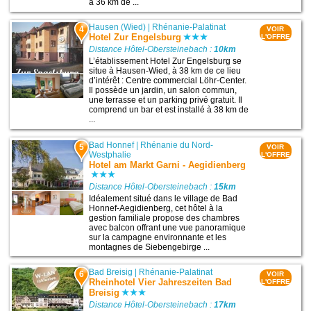
à 36 km de ...
Hausen (Wied)
|
Rhénanie-Palatinat
4
VOIR
Hotel Zur Engelsburg
L'OFFRE
Distance Hôtel-Obersteinebach :
10km
L’établissement Hotel Zur Engelsburg se
situe à Hausen-Wied, à 38 km de ce lieu
d’intérêt : Centre commercial Löhr-Center.
Il possède un jardin, un salon commun,
une terrasse et un parking privé gratuit. Il
comprend un bar et est installé à 38 km de
...
Bad Honnef
|
Rhénanie du Nord-
5
VOIR
Westphalie
L'OFFRE
Hotel am Markt Garni - Aegidienberg
Distance Hôtel-Obersteinebach :
15km
Idéalement situé dans le village de Bad
Honnef-Aegidienberg, cet hôtel à la
gestion familiale propose des chambres
avec balcon offrant une vue panoramique
sur la campagne environnante et les
montagnes de Siebengebirge ...
Bad Breisig
|
Rhénanie-Palatinat
6
VOIR
Rheinhotel Vier Jahreszeiten Bad
L'OFFRE
Breisig
Distance Hôtel-Obersteinebach :
17km