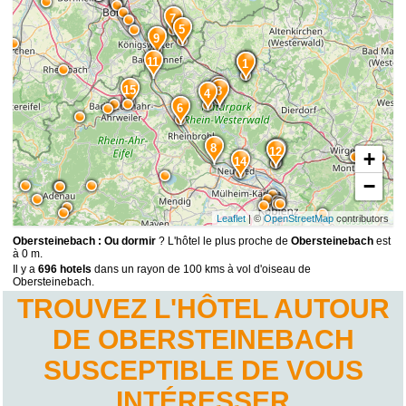
7
5
9
11
1
2
15
3
4
6
8
10
12
+
14
−
Leaflet
| ©
OpenStreetMap
contributors
Obersteinebach : Ou dormir
? L'hôtel le plus proche de
Obersteinebach
est
à 0 m.
Il y a
696 hotels
dans un rayon de 100 kms à vol d'oiseau de
Obersteinebach.
TROUVEZ L'HÔTEL AUTOUR
DE OBERSTEINEBACH
SUSCEPTIBLE DE VOUS
INTÉRESSER