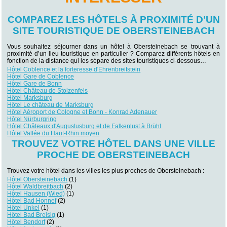
COMPAREZ LES HÔTELS À PROXIMITÉ D’UN
SITE TOURISTIQUE DE OBERSTEINEBACH
Vous souhaitez séjourner dans un hôtel à Obersteinebach se trouvant à
proximité d’un lieu touristique en particulier ? Comparez différents hôtels en
fonction de la distance qui les sépare des sites touristiques ci-dessous…
Hôtel Coblence et la forteresse d'Ehrenbreitstein
Hôtel Gare de Coblence
Hôtel Gare de Bonn
Hôtel Château de Stolzenfels
Hôtel Marksburg
Hôtel Le château de Marksburg
Hôtel Aéroport de Cologne et Bonn - Konrad Adenauer
Hôtel Nürburgring
Hôtel Châteaux d'Augustusburg et de Falkenlust à Brühl
Hôtel Vallée du Haut-Rhin moyen
TROUVEZ VOTRE HÔTEL DANS UNE VILLE
PROCHE DE OBERSTEINEBACH
Trouvez votre hôtel dans les villes les plus proches de Obersteinebach :
Hôtel Obersteinebach
(1)
Hôtel Waldbreitbach
(2)
Hôtel Hausen (Wied)
(1)
Hôtel Bad Honnef
(2)
Hôtel Unkel
(1)
Hôtel Bad Breisig
(1)
Hôtel Bendorf
(2)