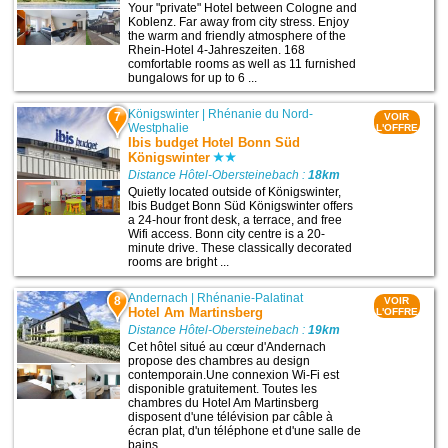
Your "private" Hotel between Cologne and
Koblenz. Far away from city stress. Enjoy
the warm and friendly atmosphere of the
Rhein-Hotel 4-Jahreszeiten. 168
comfortable rooms as well as 11 furnished
bungalows for up to 6 ...
Königswinter
|
Rhénanie du Nord-
7
VOIR
Westphalie
L'OFFRE
Ibis budget Hotel Bonn Süd
Königswinter
Distance Hôtel-Obersteinebach :
18km
Quietly located outside of Königswinter,
Ibis Budget Bonn Süd Königswinter offers
a 24-hour front desk, a terrace, and free
Wifi access. Bonn city centre is a 20-
minute drive. These classically decorated
rooms are bright ...
Andernach
|
Rhénanie-Palatinat
8
VOIR
Hotel Am Martinsberg
L'OFFRE
Distance Hôtel-Obersteinebach :
19km
Cet hôtel situé au cœur d'Andernach
propose des chambres au design
contemporain.Une connexion Wi-Fi est
disponible gratuitement. Toutes les
chambres du Hotel Am Martinsberg
disposent d'une télévision par câble à
écran plat, d'un téléphone et d'une salle de
bains ...