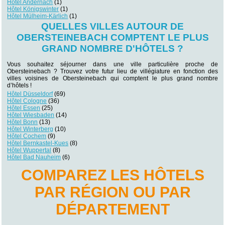
Hôtel Andernach
(1)
Hôtel Königswinter
(1)
Hôtel Mülheim-Kärlich
(1)
QUELLES VILLES AUTOUR DE
OBERSTEINEBACH COMPTENT LE PLUS
GRAND NOMBRE D'HÔTELS ?
Vous souhaitez séjourner dans une ville particulière proche de
Obersteinebach ? Trouvez votre futur lieu de villégiature en fonction des
villes voisines de Obersteinebach qui comptent le plus grand nombre
d’hôtels !
Hôtel Düsseldorf
(69)
Hôtel Cologne
(36)
Hôtel Essen
(25)
Hôtel Wiesbaden
(14)
Hôtel Bonn
(13)
Hôtel Winterberg
(10)
Hôtel Cochem
(9)
Hôtel Bernkastel-Kues
(8)
Hôtel Wuppertal
(8)
Hôtel Bad Nauheim
(6)
COMPAREZ LES HÔTELS
PAR RÉGION OU PAR
DÉPARTEMENT