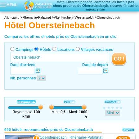
Hotel Obersteinebach, comparez les hotels pas
MENU
chers proches de Obersteinebach, trouvez l'hotel le
mieux situé
Campings
Rhénanie-Palatinat
Altenkirchen (Westerwald)
Allemagne
Obersteinebach
Hôtels
Hôtel Obersteinebach
Locations vacances
Villages vacances
Comparez les offres d'hotels près de Obersteinebach en un clic.
Campings
Hôtels
Locations
Villages vacances
GO !
Date d'arrivée
Date de départ
Nb. personnes
Distance
Prix
Confort
Rayon max:
100
Mini:
0 €
Maxi:
1000
kms
€
696 hôtels recommandés près de Obersteinebach
Suivant
Obersteinebach
|
Rhénanie-Palatinat
1
VOIR