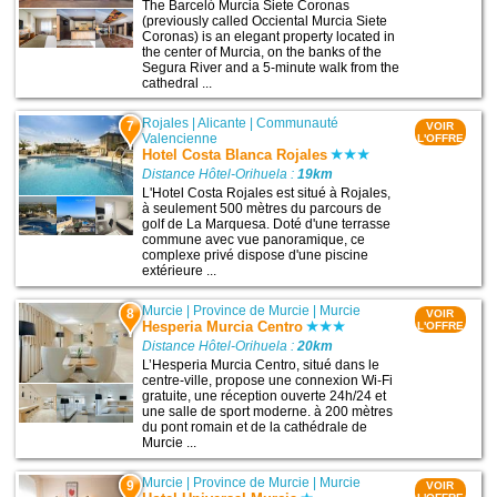
The Barceló Murcia Siete Coronas
(previously called Occiental Murcia Siete
Coronas) is an elegant property located in
the center of Murcia, on the banks of the
Segura River and a 5-minute walk from the
cathedral ...
Rojales
|
Alicante
|
Communauté
7
VOIR
Valencienne
L'OFFRE
Hotel Costa Blanca Rojales
Distance Hôtel-Orihuela :
19km
L'Hotel Costa Rojales est situé à Rojales,
à seulement 500 mètres du parcours de
golf de La Marquesa. Doté d'une terrasse
commune avec vue panoramique, ce
complexe privé dispose d'une piscine
extérieure ...
Murcie
|
Province de Murcie
|
Murcie
8
VOIR
Hesperia Murcia Centro
L'OFFRE
Distance Hôtel-Orihuela :
20km
L’Hesperia Murcia Centro, situé dans le
centre-ville, propose une connexion Wi-Fi
gratuite, une réception ouverte 24h/24 et
une salle de sport moderne. à 200 mètres
du pont romain et de la cathédrale de
Murcie ...
Murcie
|
Province de Murcie
|
Murcie
9
VOIR