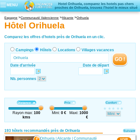
Hotel Orihuela, comparez les hotels pas chers
MENU
proches de Orihuela, trouvez l'hotel le mieux situé
Campings
Espagne
Communauté Valencienne
Alicante
Orihuela
Hôtels
Hôtel Orihuela
Locations vacances
Villages vacances
Comparez les offres d'hotels près de Orihuela en un clic.
Campings
Hôtels
Locations
Villages vacances
GO !
Date d'arrivée
Date de départ
Nb. personnes
Distance
Prix
Confort
Rayon max:
100
Mini:
0 €
Maxi:
1000
kms
€
193 hôtels recommandés près de Orihuela
Suivant
Orihuela
|
Alicante
|
Communauté
1
VOIR