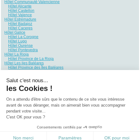
Hôtel Communauté Valencienne
Hôtel Alicante
Hôtel Castellon
Hôtel Valence
Hôtel Estrémadure
Hôtel Badajoz
Hôtel Caceres
Hôtel Galice
Hôtel La Corogne
Hôtel Lugo
Hôtel Ourense
Hôtel Pontevedra
Hôtel La Rioja
Hôtel Province de La Rioja
Hôtel Les iles Baléares
Hôtel Province des Îles Baléares
Hôtel Murcie
Hôtel Province de Murcie
Salut c'est nous...
Hôtel Navarre
Hôtel Province de Navarre
les Cookies !
Hôtel Pays Basque
Hôtel Alava
Hôtel Biscaye
On a attendu d'être sûrs que le contenu de ce site vous intéresse
Hôtel Guipúzcoa
avant de vous déranger, mais on aimerait bien vous accompagner
pendant votre visite...
Qui sommes nous ?
|
Contactez-nous
|
Nos partenaires
C'est OK pour vous ?
Campings
Hôtels
Locations vacances
Villages vacances
Guides
Consentements certifiés par
©2021 Vacances Vues du Ciel
0.191
Non merci
Paramètres
OK pour moi