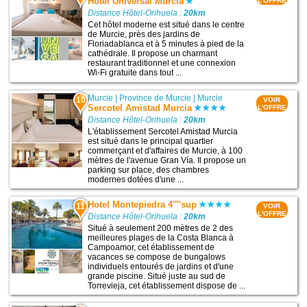
Hotel Universal Murcia
L'OFFRE
Distance Hôtel-Orihuela :
20km
Cet hôtel moderne est situé dans le centre
de Murcie, près des jardins de
Floriadablanca et à 5 minutes à pied de la
cathédrale. Il propose un charmant
restaurant traditionnel et une connexion
Wi-Fi gratuite dans tout ...
Murcie
|
Province de Murcie
|
Murcie
10
VOIR
Sercotel Amistad Murcia
L'OFFRE
Distance Hôtel-Orihuela :
20km
L'établissement Sercotel Amistad Murcia
est situé dans le principal quartier
commerçant et d'affaires de Murcie, à 100
mètres de l'avenue Gran Vía. Il propose un
parking sur place, des chambres
modernes dotées d'une ...
Hotel Montepiedra 4''''sup
11
VOIR
L'OFFRE
Distance Hôtel-Orihuela :
20km
Situé à seulement 200 mètres de 2 des
meilleures plages de la Costa Blanca à
Campoamor, cet établissement de
vacances se compose de bungalows
individuels entourés de jardins et d'une
grande piscine. Situé juste au sud de
Torrevieja, cet établissement dispose de ...