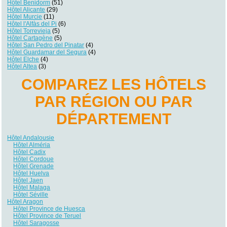
Hôtel Benidorm
(51)
Hôtel Alicante
(29)
Hôtel Murcie
(11)
Hôtel l'Alfàs del Pi
(6)
Hôtel Torrevieja
(5)
Hôtel Cartagène
(5)
Hôtel San Pedro del Pinatar
(4)
Hôtel Guardamar del Segura
(4)
Hôtel Elche
(4)
Hôtel Altea
(3)
COMPAREZ LES HÔTELS
PAR RÉGION OU PAR
DÉPARTEMENT
Hôtel Andalousie
Hôtel Alméria
Hôtel Cadix
Hôtel Cordoue
Hôtel Grenade
Hôtel Huelva
Hôtel Jaen
Hôtel Malaga
Hôtel Séville
Hôtel Aragon
Hôtel Province de Huesca
Hôtel Province de Teruel
Hôtel Saragosse