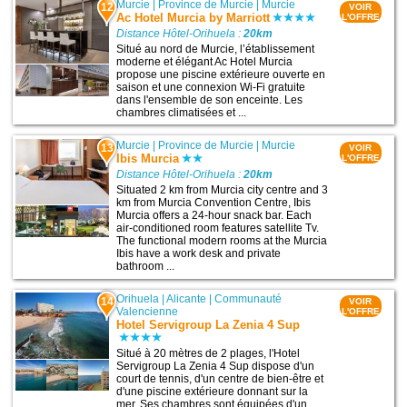
Murcie
|
Province de Murcie
|
Murcie
12
VOIR
Ac Hotel Murcia by Marriott
L'OFFRE
Distance Hôtel-Orihuela :
20km
Situé au nord de Murcie, l’établissement
moderne et élégant Ac Hotel Murcia
propose une piscine extérieure ouverte en
saison et une connexion Wi-Fi gratuite
dans l'ensemble de son enceinte. Les
chambres climatisées et ...
Murcie
|
Province de Murcie
|
Murcie
13
VOIR
Ibis Murcia
L'OFFRE
Distance Hôtel-Orihuela :
20km
Situated 2 km from Murcia city centre and 3
km from Murcia Convention Centre, Ibis
Murcia offers a 24-hour snack bar. Each
air-conditioned room features satellite Tv.
The functional modern rooms at the Murcia
Ibis have a work desk and private
bathroom ...
Orihuela
|
Alicante
|
Communauté
14
VOIR
Valencienne
L'OFFRE
Hotel Servigroup La Zenia 4 Sup
Situé à 20 mètres de 2 plages, l'Hotel
Servigroup La Zenia 4 Sup dispose d'un
court de tennis, d'un centre de bien-être et
d'une piscine extérieure donnant sur la
mer. Ses chambres sont équipées d'un