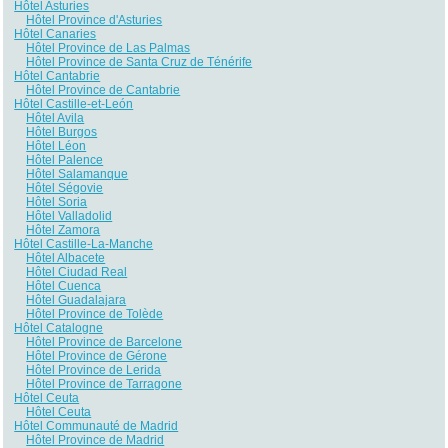
Hôtel Asturies
Hôtel Province d'Asturies
Hôtel Canaries
Hôtel Province de Las Palmas
Hôtel Province de Santa Cruz de Ténérife
Hôtel Cantabrie
Hôtel Province de Cantabrie
Hôtel Castille-et-León
Hôtel Avila
Hôtel Burgos
Hôtel Léon
Hôtel Palence
Hôtel Salamanque
Hôtel Ségovie
Hôtel Soria
Hôtel Valladolid
Hôtel Zamora
Hôtel Castille-La-Manche
Hôtel Albacete
Hôtel Ciudad Real
Hôtel Cuenca
Hôtel Guadalajara
Hôtel Province de Tolède
Hôtel Catalogne
Hôtel Province de Barcelone
Hôtel Province de Gérone
Hôtel Province de Lerida
Hôtel Province de Tarragone
Hôtel Ceuta
Hôtel Ceuta
Hôtel Communauté de Madrid
Hôtel Province de Madrid