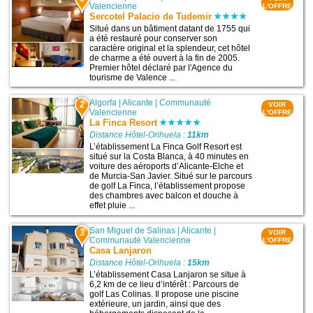
Valencienne
L'OFFRE
Sercotel Palacio de Tudemir
Situé dans un bâtiment datant de 1755 qui
a été restauré pour conserver son
caractère original et la splendeur, cet hôtel
de charme a été ouvert à la fin de 2005.
Premier hôtel déclaré par l'Agence du
tourisme de Valence ...
Algorfa
|
Alicante
|
Communauté
2
VOIR
Valencienne
L'OFFRE
La Finca Resort
Distance Hôtel-Orihuela :
11km
L’établissement La Finca Golf Resort est
situé sur la Costa Blanca, à 40 minutes en
voiture des aéroports d’Alicante-Elche et
de Murcia-San Javier. Situé sur le parcours
de golf La Finca, l’établissement propose
des chambres avec balcon et douche à
effet pluie ...
San Miguel de Salinas
|
Alicante
|
3
VOIR
Communauté Valencienne
L'OFFRE
Casa Lanjaron
Distance Hôtel-Orihuela :
15km
L’établissement Casa Lanjaron se situe à
6,2 km de ce lieu d’intérêt : Parcours de
golf Las Colinas. Il propose une piscine
extérieure, un jardin, ainsi que des