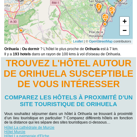
3
14
11
+
−
Leaflet
| ©
OpenStreetMap
contributors
Orihuela : Ou dormir
? L'hôtel le plus proche de
Orihuela
est à 7 km.
Il y a
193 hotels
dans un rayon de 100 kms à vol d'oiseau de Orihuela.
TROUVEZ L'HÔTEL AUTOUR
DE ORIHUELA SUSCEPTIBLE
DE VOUS INTÉRESSER
COMPAREZ LES HÔTELS À PROXIMITÉ D’UN
SITE TOURISTIQUE DE ORIHUELA
Vous souhaitez séjourner dans un hôtel à Orihuela se trouvant à proximité
d’un lieu touristique en particulier ? Comparez différents hôtels en fonction
de la distance qui les sépare des sites touristiques ci-dessous…
Hôtel La cathédrale de Murcie
Hôtel Murcie
Hôtel La palmeraie d'Elche