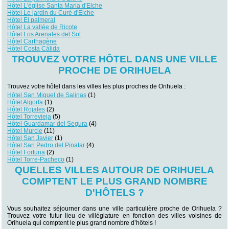
Hôtel L'église Santa Maria d'Elche
Hôtel Le jardin du Curé d'Elche
Hôtel El palmeral
Hôtel La vallée de Ricote
Hôtel Los Arenales del Sol
Hôtel Carthagène
Hôtel Costa Cálida
TROUVEZ VOTRE HÔTEL DANS UNE VILLE
PROCHE DE ORIHUELA
Trouvez votre hôtel dans les villes les plus proches de Orihuela :
Hôtel San Miguel de Salinas
(1)
Hôtel Algorfa
(1)
Hôtel Rojales
(2)
Hôtel Torrevieja
(5)
Hôtel Guardamar del Segura
(4)
Hôtel Murcie
(11)
Hôtel San Javier
(1)
Hôtel San Pedro del Pinatar
(4)
Hôtel Fortuna
(2)
Hôtel Torre-Pacheco
(1)
QUELLES VILLES AUTOUR DE ORIHUELA
COMPTENT LE PLUS GRAND NOMBRE
D'HÔTELS ?
Vous souhaitez séjourner dans une ville particulière proche de Orihuela ?
Trouvez votre futur lieu de villégiature en fonction des villes voisines de
Orihuela qui comptent le plus grand nombre d’hôtels !