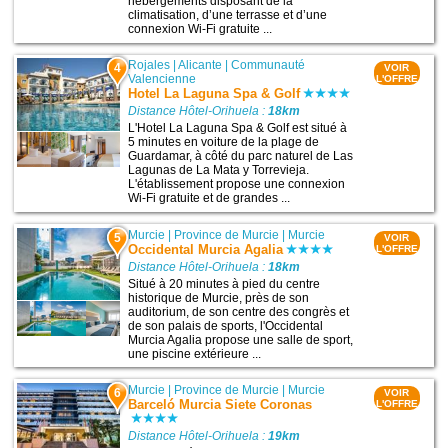
hébergements disposant de la
climatisation, d’une terrasse et d’une
connexion Wi-Fi gratuite ...
Rojales
|
Alicante
|
Communauté
4
VOIR
Valencienne
L'OFFRE
Hotel La Laguna Spa & Golf
Distance Hôtel-Orihuela :
18km
L'Hotel La Laguna Spa & Golf est situé à
5 minutes en voiture de la plage de
Guardamar, à côté du parc naturel de Las
Lagunas de La Mata y Torrevieja.
L'établissement propose une connexion
Wi-Fi gratuite et de grandes ...
Murcie
|
Province de Murcie
|
Murcie
5
VOIR
Occidental Murcia Agalia
L'OFFRE
Distance Hôtel-Orihuela :
18km
Situé à 20 minutes à pied du centre
historique de Murcie, près de son
auditorium, de son centre des congrès et
de son palais de sports, l'Occidental
Murcia Agalia propose une salle de sport,
une piscine extérieure ...
Murcie
|
Province de Murcie
|
Murcie
6
VOIR
Barceló Murcia Siete Coronas
L'OFFRE
Distance Hôtel-Orihuela :
19km