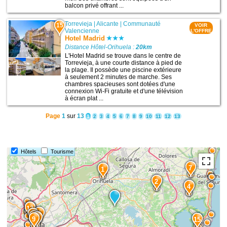
balcon privé offrant ...
Torrevieja
|
Alicante
|
Communauté
15
VOIR
Valencienne
L'OFFRE
Hotel Madrid
Distance Hôtel-Orihuela :
20km
L'Hotel Madrid se trouve dans le centre de
Torrevieja, à une courte distance à pied de
la plage. Il possède une piscine extérieure
à seulement 2 minutes de marche. Ses
chambres spacieuses sont dotées d'une
connexion Wi-Fi gratuite et d'une télévision
à écran plat ...
Page
1
sur
13
1
2
3
4
5
6
7
8
9
10
11
12
13
Hôtels
Tourisme
7
1
2
4
12
13
5
10
8
6
9
15