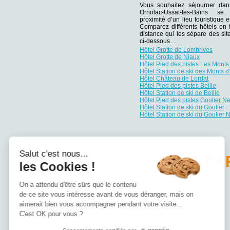
Vous souhaitez séjourner da
Ornolac-Ussat-les-Bains s
proximité d’un lieu touristique e
Comparez différents hôtels en 
distance qui les sépare des site
ci-dessous…
Hôtel Grotte de Lombrives
Hôtel Grotte de Niaux
Hôtel Pied des pistes Les Monts
Hôtel Station de ski des Monts 
Hôtel Château de Lordat
Hôtel Pied des pistes Beille
Hôtel Station de ski de Beille
Hôtel Pied des pistes Goulier N
Hôtel Station de ski du Goulier
Hôtel Station de ski du Goulier 
Salut c'est nous...
PA
les Cookies !
Hôtel Alsace
On a attendu d'être sûrs que le contenu
Hôtel Aquitaine
de ce site vous intéresse avant de vous déranger, mais on
Hôtel Auvergne
Hôtel Basse-Normandie
aimerait bien vous accompagner pendant votre visite...
Hôtel Bourgogne
C'est OK pour vous ?
Hôtel Bretagne
Hôtel Centre-Val de Loire