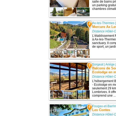
salle de bains pr
un parking gratu
chambres climati
Ax-les-Thermes
4
Mercure Ax Le
Distance Hôtel-O
L’établissement
à Ax-les-Thermes,
sanctuary. Il co
de sport, un jardi
Sorgeat
|
Ariège
5
Balcons de Sor
Ecolodge en 
Distance Hôtel-O
L’hébergement B
- Ecolodge en mo
seulement 29 km d
Lombrives. Il off
comprend une ...
Fougax-et-Barri
6
Les Contes
Distance Hôtel-O