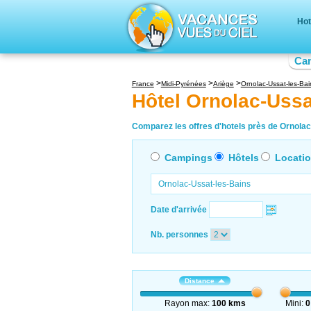
Hot
Ca
France
Midi-Pyrénées
Ariège
Ornolac-Ussat-les-Bai
Hôtel Ornolac-Ussa
Comparez les offres d'hotels près de Ornolac
Campings
Hôtels
Locati
Date d'arrivée
Nb. personnes
Distance
Rayon max:
100 kms
Mini:
0