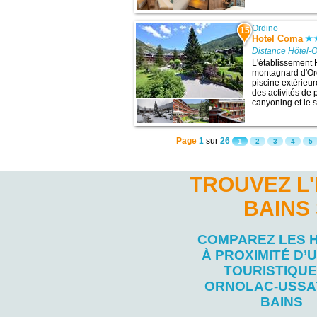
Ordino
15
Hotel Coma
Distance Hôtel-O
L'établissement 
montagnard d'Ord
piscine extérieur
des activités de 
canyoning et le s
Page
1
sur
26
1
2
3
4
5
TROUVEZ L
BAINS
COMPAREZ LES 
À PROXIMITÉ D’U
TOURISTIQUE
ORNOLAC-USSAT
BAINS