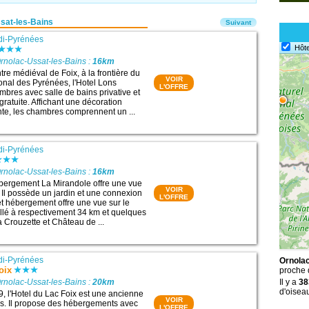
sat-les-Bains
Suivant
di-Pyrénées
Hôte
rnolac-Ussat-les-Bains :
16km
tre médiéval de Foix, à la frontière du
VOIR
ional des Pyrénées, l'Hotel Lons
L'OFFRE
bres avec salle de bains privative et
ratuite. Affichant une décoration
ante, les chambres comprennent un ...
di-Pyrénées
rnolac-Ussat-les-Bains :
16km
hébergement La Mirandole offre une vue
VOIR
 Il possède un jardin et une connexion
L'OFFRE
et hébergement offre une vue sur le
tallé à respectivement 34 km et quelques
a Crouzette et Château de ...
di-Pyrénées
Ornolac
oix
proche
rnolac-Ussat-les-Bains :
20km
Il y a
38
d'oisea
9, l'Hotel du Lac Foix est une ancienne
VOIR
s. Il propose des hébergements avec
L'OFFRE