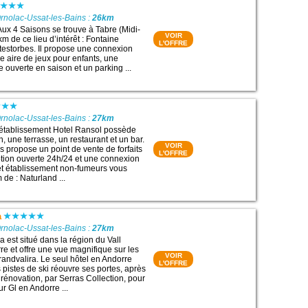
rnolac-Ussat-les-Bains :
26km
Aux 4 Saisons se trouve à Tabre (Midi-
VOIR
m de ce lieu d’intérêt : Fontaine
L'OFFRE
ntestorbes. Il propose une connexion
ne aire de jeux pour enfants, une
e ouverte en saison et un parking ...
rnolac-Ussat-les-Bains :
27km
 l’établissement Hotel Ransol possède
 une terrasse, un restaurant et un bar.
VOIR
es propose un point de vente de forfaits
L'OFFRE
ption ouverte 24h/24 et une connexion
Cet établissement non-fumeurs vous
 de : Naturland ...
a
rnolac-Ussat-les-Bains :
27km
 est situé dans la région du Vall
re et offre une vue magnifique sur les
VOIR
ndvalira. Le seul hôtel en Andorre
L'OFFRE
 pistes de ski réouvre ses portes, après
rénovation, par Serras Collection, pour
ur Gl en Andorre ...