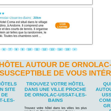
rnolac-Ussat-les-Bains :
30km
Hotel Coma est situé dans le village
VOIR
ino, à Andorre. Il comprend une
L'OFFRE
e et des courts de tennis. Il organise
plein air telles que la randonnée, le
ki. Toutes les chambres sont ...
6
7
8
9
10
11
12
13
14
15
>
'HÔTEL AUTOUR DE ORNOLAC-
 SUSCEPTIBLE DE VOUS INTÉ
HÔTELS
TROUVEZ VOTRE HÔTEL
QU
N SITE
DANS UNE VILLE PROCHE
AUTO
 DE
DE ORNOLAC-USSAT-LES-
USS
-LES-
BAINS
COM
GR
Trouvez votre hôtel dans les villes les plus