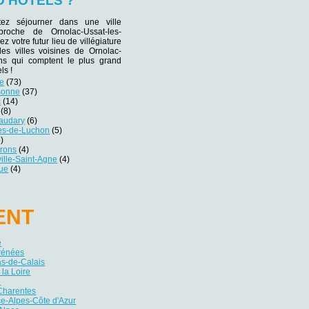
D'HÔTELS ?
tez séjourner dans une ville
 proche de Ornolac-Ussat-les-
z votre futur lieu de villégiature
des villes voisines de Ornolac-
ins qui comptent le plus grand
ls !
se
(73)
sonne
(37)
c
(14)
(8)
naudary
(6)
es-de-Luchon
(5)
)
irons
(4)
ille-Saint-Agne
(4)
ue
(4)
ENT
e
yrénées
as-de-Calais
 la Loire
e
Charentes
e-Alpes-Côte d'Azur