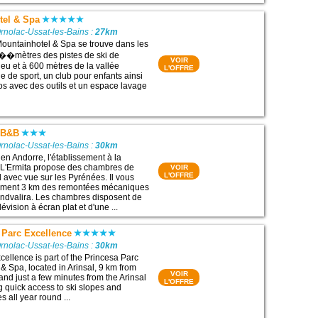
tel & Spa
rnolac-Ussat-les-Bains :
27km
Mountainhotel & Spa se trouve dans les
��mètres des pistes de ski de
VOIR
eu et à 600 mètres de la vallée
L'OFFRE
le de sport, un club pour enfants ainsi
los avec des outils et un espace lavage
a B&B
rnolac-Ussat-les-Bains :
30km
, en Andorre, l'établissement à la
e L'Ermita propose des chambres de
VOIR
L'OFFRE
 avec vue sur les Pyrénées. Il vous
lement 3 km des remontées mécaniques
andvalira. Les chambres disposent de
évision à écran plat et d'une ...
 Parc Excellence
rnolac-Ussat-les-Bains :
30km
cellence is part of the Princesa Parc
& Spa, located in Arinsal, 9 km from
VOIR
and just a few minutes from the Arinsal
L'OFFRE
ng quick access to ski slopes and
s all year round ...