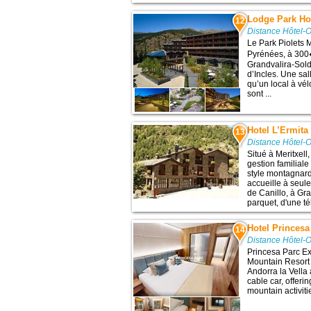
Lodge Park Ho
12
Distance Hôtel-O
Le Park Piolets 
Pyrénées, à 300
Grandvalira-Sold
d’Incles. Une sal
qu’un local à vé
sont ...
Hotel L’Ermit
13
Distance Hôtel-O
Situé à Meritxell
gestion familial
style montagnard
accueille à seu
de Canillo, à Gr
parquet, d'une tél
Hotel Princesa
14
Distance Hôtel-O
Princesa Parc Ex
Mountain Resort 
Andorra la Vella 
cable car, offeri
mountain activitie