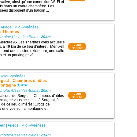
ivative, ainsi qu'une connexion Wi-Fi et
its dans un cadre champêtre. Les
sées disposent d'un balcon ...
|
Ariège
|
Midi-Pyrénées
s Thermes
rnolac-Ussat-les-Bains :
20km
 Mercure Ax Les Thermes vous accueille
VOIR
 à 49 km de ce lieu d’intérêt : Meritxell
L'OFFRE
mprend une piscine extérieure, une salle
n et un parking privé ...
|
Midi-Pyrénées
geat - Chambres d'hôtes -
montagne
rnolac-Ussat-les-Bains :
20km
VOIR
alcons de Sorgeat - Chambres d'hôtes
L'OFFRE
ntagne vous accueille à Sorgeat, à
e ce lieu d’intérêt : Grotte de
re une vue sur la montagne et
neuf
|
Ariège
|
Midi-Pyrénées
rnolac-Ussat-les-Bains :
21km