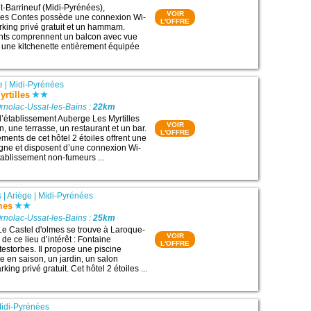
t-Barrineuf (Midi-Pyrénées),
VOIR
 Les Contes possède une connexion Wi-
L'OFFRE
arking privé gratuit et un hammam.
nts comprennent un balcon avec vue
 une kitchenette entièrement équipée
e
|
Midi-Pyrénées
rtilles
rnolac-Ussat-les-Bains :
22km
 l’établissement Auberge Les Myrtilles
VOIR
, une terrasse, un restaurant et un bar.
L'OFFRE
ments de cet hôtel 2 étoiles offrent une
gne et disposent d’une connexion Wi-
établissement non-fumeurs ...
s
|
Ariège
|
Midi-Pyrénées
mes
rnolac-Ussat-les-Bains :
25km
Le Castel d'olmes se trouve à Laroque-
VOIR
de ce lieu d’intérêt : Fontaine
L'OFFRE
testorbes. Il propose une piscine
e en saison, un jardin, un salon
ing privé gratuit. Cet hôtel 2 étoiles ...
idi-Pyrénées