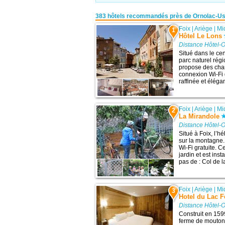
383 hôtels recommandés près de Ornolac-Us
Foix
|
Ariège
|
Mi
1
Hôtel Le Lons
Distance Hôtel-O
Situé dans le cen
parc naturel rég
propose des cham
connexion Wi-Fi g
raffinée et élég
Foix
|
Ariège
|
Mi
2
La Mirandole
Distance Hôtel-O
Situé à Foix, l’
sur la montagne.
Wi-Fi gratuite. C
jardin et est ins
pas de : Col de l
Foix
|
Ariège
|
Mi
3
Hotel du Lac F
Distance Hôtel-O
Construit en 159
ferme de mouton