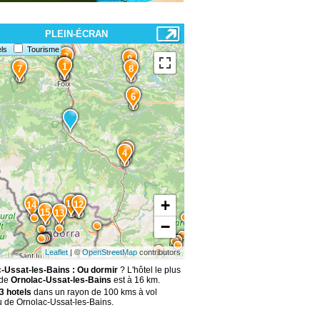
PLEIN-ÉCRAN
ls
Tourisme
3
9
2
1
7
8
6
5
4
+
10
11
12
14
15
13
−
Leaflet
| ©
OpenStreetMap
contributors
-Ussat-les-Bains : Ou dormir
? L'hôtel le plus
 de
Ornolac-Ussat-les-Bains
est à 16 km.
3 hotels
dans un rayon de 100 kms à vol
u de Ornolac-Ussat-les-Bains.