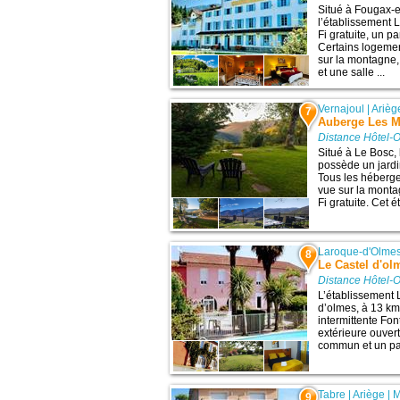
Situé à Fougax-e
l’établissement
Fi gratuite, un p
Certains logeme
sur la montagne,
et une salle ...
Vernajoul
|
Arièg
7
Auberge Les My
Distance Hôtel-O
Situé à Le Bosc,
possède un jardin
Tous les héberge
vue sur la monta
Fi gratuite. Cet 
Laroque-d'Olme
8
Le Castel d'ol
Distance Hôtel-O
L’établissement 
dʼolmes, à 13 km 
intermittente Fon
extérieure ouvert
commun et un park
Tabre
|
Ariège
|
M
9