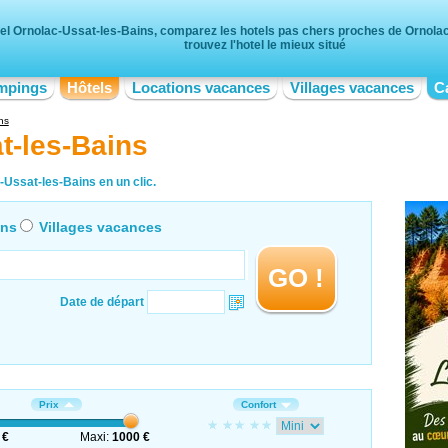
el Ornolac-Ussat-les-Bains, comparez les hotels pas chers proches de Ornola
trouvez l'hotel le mieux situé
mpings
Hôtels
Locations vacances
Villages vacances
C
ns
t-les-Bains
-Ussat-les-Bains en un clic.
ons
Villages vacances
GO !
Date de départ
Prix
Confort
 €
Maxi:
1000 €