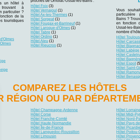
proches de Ornolac-Ussat-les-Bains :
ns un hôtel à
Hôtel Foix
(3)
e trouvant à
Vous souhai
Hôtel Vernajoul
(1)
n particulier ?
particulière
Hôtel Ax-les-Thermes
(1)
fonction de la
Bains ? Trouve
Hôtel Sorgeat
(1)
s touristiques
en fonction 
Hôtel Fougax-et-Barrineuf
(1)
Ussat-les-Ba
Hôtel Laroque-d'Olmes
(1)
nombre d’hôte
Hôtel Tabre
(1)
Hôtel Ordino
(1)
Hôtel Toulou
 d'Olmes
Hôtel Aleu
(1)
Hôtel Carcas
d'Olmes
Hôtel Rieucros
(1)
Hôtel Blagna
Hôtel Labège
Hôtel Castel
Hôtel Bagnèr
eige
Hôtel Espot
(5
Hôtel Saint-G
Neige
Hôtel Ramonv
Hôtel Benasq
COMPAREZ LES HÔTELS
R RÉGION OU PAR DÉPARTEM
Hôtel Champagne-Ardenne
Hôtel Lorrain
Hôtel Corse
Hôtel Midi-P
Hôtel Franche-Comté
Hôtel Nord-P
Hôtel Haute-Normandie
Hôtel Pays de
Hôtel Île-de-France
Hôtel Picardi
Hôtel Languedoc-Roussillon
Hôtel Poitou-
Hôtel Limousin
Hôtel Provenc