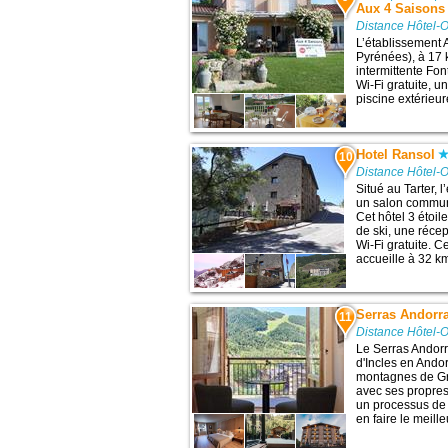
Aux 4 Saisons
Distance Hôtel-O
L’établissement 
Pyrénées), à 17 k
intermittente Fo
Wi-Fi gratuite, u
piscine extérieur
Hotel Ransol
10
Distance Hôtel-O
Situé au Tarter,
un salon commun,
Cet hôtel 3 étoil
de ski, une réce
Wi-Fi gratuite. 
accueille à 32 km
Serras Andorr
11
Distance Hôtel-O
Le Serras Andorra
d'Incles en Andor
montagnes de Gra
avec ses propres
un processus de 
en faire le meille