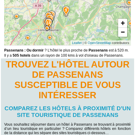
9
10
11
12
+
15
13
14
−
Leaflet
| ©
OpenStreetMap
contributors
Passenans : Ou dormir
? L'hôtel le plus proche de
Passenans
est à 520 m.
Il y a
505 hotels
dans un rayon de 100 kms à vol d'oiseau de Passenans.
TROUVEZ L'HÔTEL AUTOUR
DE PASSENANS
SUSCEPTIBLE DE VOUS
INTÉRESSER
COMPAREZ LES HÔTELS À PROXIMITÉ D’UN
SITE TOURISTIQUE DE PASSENANS
Vous souhaitez séjourner dans un hôtel à Passenans se trouvant à proximité
d’un lieu touristique en particulier ? Comparez différents hôtels en fonction
de la distance qui les sépare des sites touristiques ci-dessous…