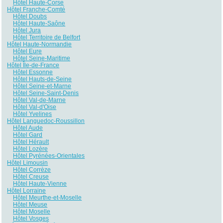
Hôtel Haute-Corse
Hôtel Franche-Comté
Hôtel Doubs
Hôtel Haute-Saône
Hôtel Jura
Hôtel Territoire de Belfort
Hôtel Haute-Normandie
Hôtel Eure
Hôtel Seine-Maritime
Hôtel Île-de-France
Hôtel Essonne
Hôtel Hauts-de-Seine
Hôtel Seine-et-Marne
Hôtel Seine-Saint-Denis
Hôtel Val-de-Marne
Hôtel Val-d'Oise
Hôtel Yvelines
Hôtel Languedoc-Roussillon
Hôtel Aude
Hôtel Gard
Hôtel Hérault
Hôtel Lozère
Hôtel Pyrénées-Orientales
Hôtel Limousin
Hôtel Corrèze
Hôtel Creuse
Hôtel Haute-Vienne
Hôtel Lorraine
Hôtel Meurthe-et-Moselle
Hôtel Meuse
Hôtel Moselle
Hôtel Vosges