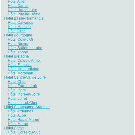
Hôtel Allier
Hôtel Cantal
Hôtel Haute-Loire
Hôtel Puy-de-Dôme
Hôtel Basse-Normandie
Hôtel Calvados
Hôtel Manche
Hôtel Orne
Hôtel Bourgogne
Hôtel Côte-d'Or
Hôtel Nièvre
Hôtel Saône-et-Loire
Hôtel Yonne
Hôtel Bretagne
Hôtel Côtes-d'Armor
Hôtel Finistère
Hôtel Ille-et-Vilaine
Hôtel Morbihan
Hôtel Centre-Val de Loire
Hôtel Cher
Hôtel Eure-et-Loir
Hôtel Indre
Hôtel Indre-et-Loire
Hôtel Loiret
Hôtel Loir-et-Cher
Hôtel Champagne-Ardenne
Hôtel Ardennes
Hôtel Aube
Hôtel Haute-Marne
Hôtel Marne
Hôtel Corse
Hôtel Corse-du-Sud