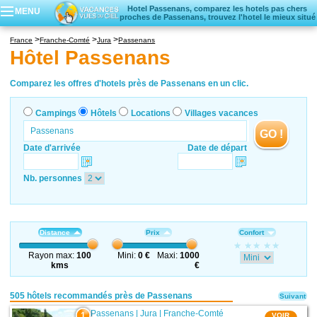
Hotel Passenans, comparez les hotels pas chers
MENU
proches de Passenans, trouvez l'hotel le mieux situé
Campings
France
Franche-Comté
Jura
Passenans
Hôtels
Hôtel Passenans
Locations vacances
Villages vacances
Comparez les offres d'hotels près de Passenans en un clic.
Campings
Hôtels
Locations
Villages vacances
GO !
Date d'arrivée
Date de départ
Nb. personnes
Distance
Prix
Confort
Rayon max:
100
Mini:
0 €
Maxi:
1000
kms
€
505 hôtels recommandés près de Passenans
Suivant
Passenans
|
Jura
|
Franche-Comté
1
VOIR