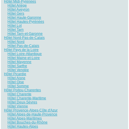
Hôtel Midi-Pyrénées
Hôtel Ariège
Hôtel Aveyron
Hôtel Gers
Hôtel Haute-Garonne
Hôtel Hautes-Pyrénées
Hôtel Lot
Hôtel Tarn
Hôtel Tarn-et-Garonne
Hôtel Nord-Pas-de-Calais
Hôtel Nord
Hôtel Pas-de-Calais
Hôtel Pays de la Loire
Hôtel Loire-Atlantique
Hôtel Maine-et-Loire
Hôtel Mayenne
Hôtel Sarthe
Hôtel Vendée
Hôtel Picardie
Hôtel Aisne
Hôtel Oise
Hôtel Somme
Hôtel Poitou-Charentes
Hôtel Charente
Hôtel Charente-Maritime
Hôtel Deux-Sèvres
Hôtel Vienne
Hôtel Provence-Alpes-Côte d'Azur
Hôtel Alpes-de-Haute-Provence
Hôtel Alpes-Maritimes
Hôtel Bouches-du-Rhône
Hôtel Hautes-Alpes