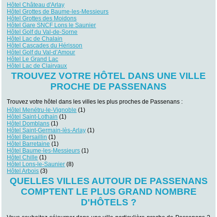
Hôtel Château d'Arlay
Hôtel Grottes de Baume-les-Messieurs
Hôtel Grottes des Moidons
Hôtel Gare SNCF Lons le Saunier
Hôtel Golf du Val-de-Sorne
Hôtel Lac de Chalain
Hôtel Cascades du Hérisson
Hôtel Golf du Val-d’Amour
Hôtel Le Grand Lac
Hôtel Lac de Clairvaux
TROUVEZ VOTRE HÔTEL DANS UNE VILLE
PROCHE DE PASSENANS
Trouvez votre hôtel dans les villes les plus proches de Passenans :
Hôtel Menétru-le-Vignoble
(1)
Hôtel Saint-Lothain
(1)
Hôtel Domblans
(1)
Hôtel Saint-Germain-lès-Arlay
(1)
Hôtel Bersaillin
(1)
Hôtel Barretaine
(1)
Hôtel Baume-les-Messieurs
(1)
Hôtel Chille
(1)
Hôtel Lons-le-Saunier
(8)
Hôtel Arbois
(3)
QUELLES VILLES AUTOUR DE PASSENANS
COMPTENT LE PLUS GRAND NOMBRE
D'HÔTELS ?