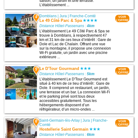
saison, un jardin et une terrasse.
L’établissement ...
Domblans
|
Jura
|
Franche-Comté
4
VOIR
Le 49 Côté Parc & Spa
L'OFFRE
Distance Hôtel-Passenans :
4km
L’établissement Le 49 Côté Parc & Spa se
trouve à Domblans, à respectivement 47
km et 31 km de ces lieux d’intérêt : Gare de
Dole et Lac de Chalain. Offrant une vue
sur la montagne, il propose une connexion
Wi-Fi gratuite, un jardin avec une piscine
extérieure ...
Le D'Tour Gourmand
5
VOIR
L'OFFRE
Distance Hôtel-Passenans :
5km
L’établissement Le D'Tour Gourmand est
situé à 40 km de ce lieu d’intérêt : Gare de
Dole. Il comprend un restaurant, un jardin,
une terrasse et un bar. La connexion Wi-Fi
et le parking privé sont tous deux
accessibles gratuitement. Tous les
hébergements disposent d’un
réfrigérateur, d’un micro-ondes ...
Saint-Germain-lès-Arlay
|
Jura
|
Franche-
6
VOIR
Comté
L'OFFRE
Hostellerie Saint Germain
Distance Hôtel-Passenans :
6km