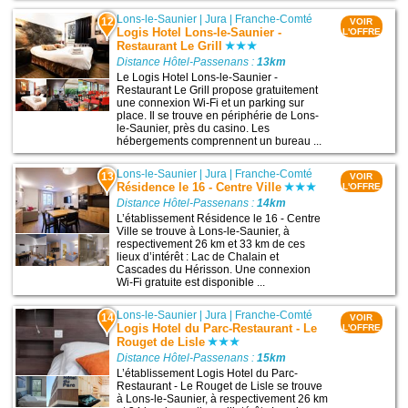
Lons-le-Saunier
|
Jura
|
Franche-Comté
12
VOIR
Logis Hotel Lons-le-Saunier -
L'OFFRE
Restaurant Le Grill
Distance Hôtel-Passenans :
13km
Le Logis Hotel Lons-le-Saunier -
Restaurant Le Grill propose gratuitement
une connexion Wi-Fi et un parking sur
place. Il se trouve en périphérie de Lons-
le-Saunier, près du casino. Les
hébergements comprennent un bureau ...
Lons-le-Saunier
|
Jura
|
Franche-Comté
13
VOIR
Résidence le 16 - Centre Ville
L'OFFRE
Distance Hôtel-Passenans :
14km
L’établissement Résidence le 16 - Centre
Ville se trouve à Lons-le-Saunier, à
respectivement 26 km et 33 km de ces
lieux d’intérêt : Lac de Chalain et
Cascades du Hérisson. Une connexion
Wi-Fi gratuite est disponible ...
Lons-le-Saunier
|
Jura
|
Franche-Comté
14
VOIR
Logis Hotel du Parc-Restaurant - Le
L'OFFRE
Rouget de Lisle
Distance Hôtel-Passenans :
15km
L’établissement Logis Hotel du Parc-
Restaurant - Le Rouget de Lisle se trouve
à Lons-le-Saunier, à respectivement 26 km