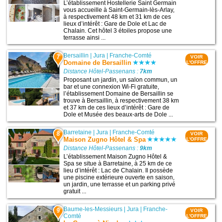
L’établissement Hostellerie Saint Germain
vous accueille à Saint-Germain-lès-Arlay,
à respectivement 48 km et 31 km de ces
lieux d’intérêt : Gare de Dole et Lac de
Chalain. Cet hôtel 3 étoiles propose une
terrasse ainsi ...
Bersaillin
|
Jura
|
Franche-Comté
7
VOIR
Domaine de Bersaillin
L'OFFRE
Distance Hôtel-Passenans :
7km
Proposant un jardin, un salon commun, un
bar et une connexion Wi-Fi gratuite,
l’établissement Domaine de Bersaillin se
trouve à Bersaillin, à respectivement 38 km
et 37 km de ces lieux d’intérêt : Gare de
Dole et Musée des beaux-arts de Dole ...
Barretaine
|
Jura
|
Franche-Comté
8
VOIR
Maison Zugno Hôtel & Spa
L'OFFRE
Distance Hôtel-Passenans :
9km
L’établissement Maison Zugno Hôtel &
Spa se situe à Barretaine, à 25 km de ce
lieu d’intérêt : Lac de Chalain. Il possède
une piscine extérieure ouverte en saison,
un jardin, une terrasse et un parking privé
gratuit ...
Baume-les-Messieurs
|
Jura
|
Franche-
9
VOIR
Comté
L'OFFRE