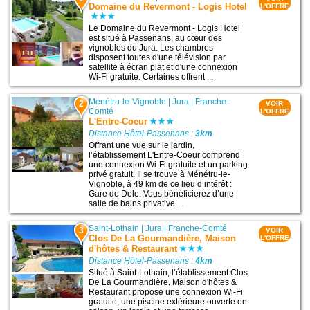
Domaine du Revermont - Logis Hotel
L'OFFRE
Le Domaine du Revermont - Logis Hotel
est situé à Passenans, au cœur des
vignobles du Jura. Les chambres
disposent toutes d'une télévision par
satellite à écran plat et d'une connexion
Wi-Fi gratuite. Certaines offrent ...
Menétru-le-Vignoble
|
Jura
|
Franche-
2
VOIR
Comté
L'OFFRE
L'Entre-Coeur
Distance Hôtel-Passenans :
3km
Offrant une vue sur le jardin,
l’établissement L'Entre-Coeur comprend
une connexion Wi-Fi gratuite et un parking
privé gratuit. Il se trouve à Ménétru-le-
Vignoble, à 49 km de ce lieu d’intérêt :
Gare de Dole. Vous bénéficierez d’une
salle de bains privative ...
Saint-Lothain
|
Jura
|
Franche-Comté
3
VOIR
Clos De La Gourmandière, Maison
L'OFFRE
d'hôtes & Restaurant
Distance Hôtel-Passenans :
4km
Situé à Saint-Lothain, l’établissement Clos
De La Gourmandière, Maison d'hôtes &
Restaurant propose une connexion Wi-Fi
gratuite, une piscine extérieure ouverte en