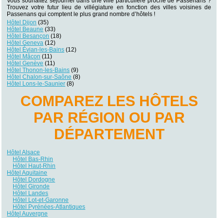
Vous souhaitez séjourner dans une ville particulière proche de Passenans ?
Trouvez votre futur lieu de villégiature en fonction des villes voisines de
Passenans qui comptent le plus grand nombre d’hôtels !
Hôtel Dijon
(35)
Hôtel Beaune
(33)
Hôtel Besançon
(18)
Hôtel Geneva
(12)
Hôtel Évian-les-Bains
(12)
Hôtel Mâcon
(11)
Hôtel Genève
(11)
Hôtel Thonon-les-Bains
(9)
Hôtel Chalon-sur-Saône
(8)
Hôtel Lons-le-Saunier
(8)
COMPAREZ LES HÔTELS
PAR RÉGION OU PAR
DÉPARTEMENT
Hôtel Alsace
Hôtel Bas-Rhin
Hôtel Haut-Rhin
Hôtel Aquitaine
Hôtel Dordogne
Hôtel Gironde
Hôtel Landes
Hôtel Lot-et-Garonne
Hôtel Pyrénées-Atlantiques
Hôtel Auvergne