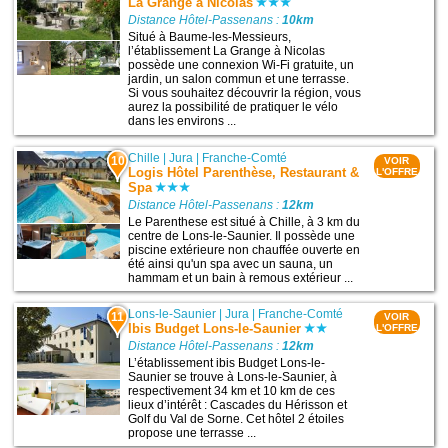
La Grange à Nicolas
Distance Hôtel-Passenans :
10km
Situé à Baume-les-Messieurs,
l’établissement La Grange à Nicolas
possède une connexion Wi-Fi gratuite, un
jardin, un salon commun et une terrasse.
Si vous souhaitez découvrir la région, vous
aurez la possibilité de pratiquer le vélo
dans les environs ...
Chille
|
Jura
|
Franche-Comté
10
VOIR
Logis Hôtel Parenthèse, Restaurant &
L'OFFRE
Spa
Distance Hôtel-Passenans :
12km
Le Parenthese est situé à Chille, à 3 km du
centre de Lons-le-Saunier. Il possède une
piscine extérieure non chauffée ouverte en
été ainsi qu'un spa avec un sauna, un
hammam et un bain à remous extérieur ...
Lons-le-Saunier
|
Jura
|
Franche-Comté
11
VOIR
Ibis Budget Lons-le-Saunier
L'OFFRE
Distance Hôtel-Passenans :
12km
L’établissement ibis Budget Lons-le-
Saunier se trouve à Lons-le-Saunier, à
respectivement 34 km et 10 km de ces
lieux d’intérêt : Cascades du Hérisson et
Golf du Val de Sorne. Cet hôtel 2 étoiles
propose une terrasse ...