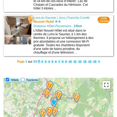
et 34 km de ces lieux d’intérêt : Lac de
Chalain et Cascades du Hérisson. Cet
hôtel 3 étoiles ...
Lons-le-Saunier
|
Jura
|
Franche-Comté
15
VOIR
Nouvel Hotel
L'OFFRE
Distance Hôtel-Passenans :
15km
L'hôtel Nouvel Hôtel est situé dans le
centre de Lons le Saunier, à 1 km des
thermes. Il propose un hébergement à des
prix abordables et une connexion Wi-Fi
gratuite. Toutes les chambres disposent
d'une salle de bains privative, du
chauffage et d'une télévision ...
Page
1
sur
34
1
2
3
4
5
6
7
8
9
10
11
12
13
14
15
>
Hôtels
Tourisme
7
5
3
8
1
2
4
6