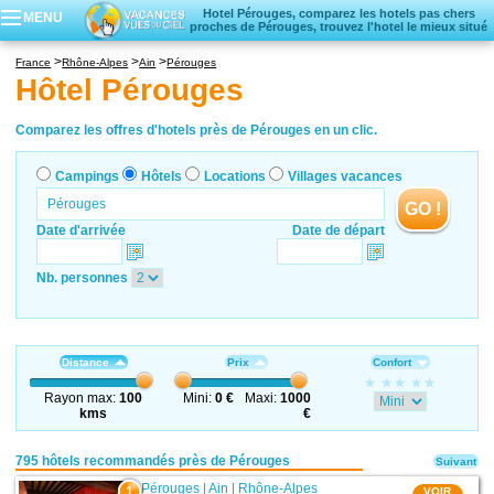
Hotel Pérouges, comparez les hotels pas chers
MENU
proches de Pérouges, trouvez l'hotel le mieux situé
Campings
France
Rhône-Alpes
Ain
Pérouges
Hôtels
Hôtel Pérouges
Locations vacances
Villages vacances
Comparez les offres d'hotels près de Pérouges en un clic.
Campings
Hôtels
Locations
Villages vacances
GO !
Date d'arrivée
Date de départ
Nb. personnes
Distance
Prix
Confort
Rayon max:
100
Mini:
0 €
Maxi:
1000
kms
€
795 hôtels recommandés près de Pérouges
Suivant
Pérouges
|
Ain
|
Rhône-Alpes
1
VOIR