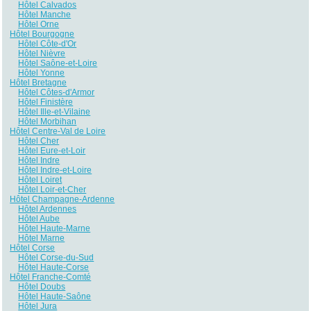
Hôtel Calvados
Hôtel Manche
Hôtel Orne
Hôtel Bourgogne
Hôtel Côte-d'Or
Hôtel Nièvre
Hôtel Saône-et-Loire
Hôtel Yonne
Hôtel Bretagne
Hôtel Côtes-d'Armor
Hôtel Finistère
Hôtel Ille-et-Vilaine
Hôtel Morbihan
Hôtel Centre-Val de Loire
Hôtel Cher
Hôtel Eure-et-Loir
Hôtel Indre
Hôtel Indre-et-Loire
Hôtel Loiret
Hôtel Loir-et-Cher
Hôtel Champagne-Ardenne
Hôtel Ardennes
Hôtel Aube
Hôtel Haute-Marne
Hôtel Marne
Hôtel Corse
Hôtel Corse-du-Sud
Hôtel Haute-Corse
Hôtel Franche-Comté
Hôtel Doubs
Hôtel Haute-Saône
Hôtel Jura