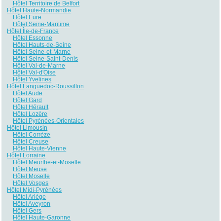
Hôtel Territoire de Belfort
Hôtel Haute-Normandie
Hôtel Eure
Hôtel Seine-Maritime
Hôtel Île-de-France
Hôtel Essonne
Hôtel Hauts-de-Seine
Hôtel Seine-et-Marne
Hôtel Seine-Saint-Denis
Hôtel Val-de-Marne
Hôtel Val-d'Oise
Hôtel Yvelines
Hôtel Languedoc-Roussillon
Hôtel Aude
Hôtel Gard
Hôtel Hérault
Hôtel Lozère
Hôtel Pyrénées-Orientales
Hôtel Limousin
Hôtel Corrèze
Hôtel Creuse
Hôtel Haute-Vienne
Hôtel Lorraine
Hôtel Meurthe-et-Moselle
Hôtel Meuse
Hôtel Moselle
Hôtel Vosges
Hôtel Midi-Pyrénées
Hôtel Ariège
Hôtel Aveyron
Hôtel Gers
Hôtel Haute-Garonne