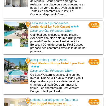
de Montluel. Vous pourrez manger au
restaurant sur place puis vous détendre en
buvant un verre au bar. Lyon est à 28 km.
Toutes les chambres de l'Hôtel Le
Costellan disposent d'une ...
La Boisse
|
Ain
|
Rhône-Alpes
10
VOIR
Logis Hotel Le Petit Casset
L'OFFRE
Distance Hôtel-Pérouges :
12km
Cet hôtel Logis dispose d'une piscine
extérieure chauffée entourée d'un jardin
privé et d'une terrasse. Il est situé à La
Boisse, à 20 km de Lyon. Le Petit Casset
propose des chambres avec salle de bains
privative ...
Jons
|
Rhône
|
Rhône-Alpes
11
VOIR
Best Western Bridge Hotel Lyon East
L'OFFRE
Distance Hôtel-Pérouges :
12km
Ce Best Western vous accueille sur les
rives du Rhône, à 17 km à l'est de Lyon. Il
dispose d'une piscine extérieure et de
chambres climatisées donnant sur le
fleuve. Les chambres du Best Western
Bridge Hotel Lyon East ...
Château-Gaillard
|
Ain
|
Rhône-Alpes
12
VOIR
Ibis budget Amberieu en
L'OFFRE