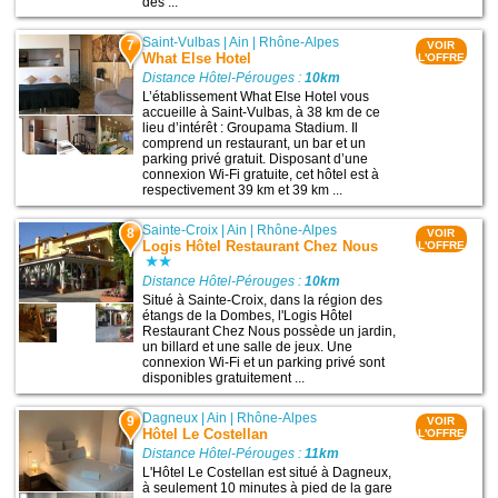
des ...
Saint-Vulbas
|
Ain
|
Rhône-Alpes
7
VOIR
What Else Hotel
L'OFFRE
Distance Hôtel-Pérouges :
10km
L’établissement What Else Hotel vous
accueille à Saint-Vulbas, à 38 km de ce
lieu d’intérêt : Groupama Stadium. Il
comprend un restaurant, un bar et un
parking privé gratuit. Disposant d’une
connexion Wi-Fi gratuite, cet hôtel est à
respectivement 39 km et 39 km ...
Sainte-Croix
|
Ain
|
Rhône-Alpes
8
VOIR
Logis Hôtel Restaurant Chez Nous
L'OFFRE
Distance Hôtel-Pérouges :
10km
Situé à Sainte-Croix, dans la région des
étangs de la Dombes, l'Logis Hôtel
Restaurant Chez Nous possède un jardin,
un billard et une salle de jeux. Une
connexion Wi-Fi et un parking privé sont
disponibles gratuitement ...
Dagneux
|
Ain
|
Rhône-Alpes
9
VOIR
Hôtel Le Costellan
L'OFFRE
Distance Hôtel-Pérouges :
11km
L'Hôtel Le Costellan est situé à Dagneux,
à seulement 10 minutes à pied de la gare