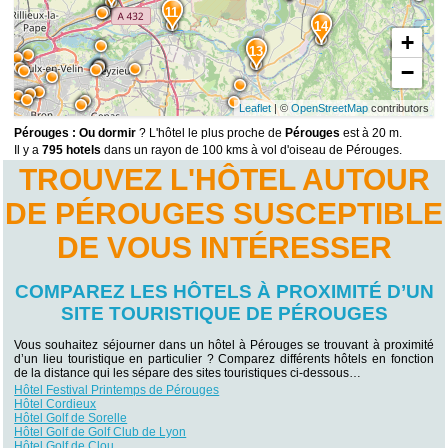
11
14
+
13
−
Leaflet
| ©
OpenStreetMap
contributors
Pérouges : Ou dormir
? L'hôtel le plus proche de
Pérouges
est à 20 m.
Il y a
795 hotels
dans un rayon de 100 kms à vol d'oiseau de Pérouges.
TROUVEZ L'HÔTEL AUTOUR
DE PÉROUGES SUSCEPTIBLE
DE VOUS INTÉRESSER
COMPAREZ LES HÔTELS À PROXIMITÉ D’UN
SITE TOURISTIQUE DE PÉROUGES
Vous souhaitez séjourner dans un hôtel à Pérouges se trouvant à proximité
d’un lieu touristique en particulier ? Comparez différents hôtels en fonction
de la distance qui les sépare des sites touristiques ci-dessous…
Hôtel Festival Printemps de Pérouges
Hôtel Cordieux
Hôtel Golf de Sorelle
Hôtel Golf de Golf Club de Lyon
Hôtel Golf de Clou