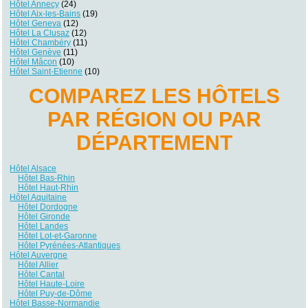
Hôtel Annecy
(24)
Hôtel Aix-les-Bains
(19)
Hôtel Geneva
(12)
Hôtel La Clusaz
(12)
Hôtel Chambéry
(11)
Hôtel Genève
(11)
Hôtel Mâcon
(10)
Hôtel Saint-Etienne
(10)
COMPAREZ LES HÔTELS
PAR RÉGION OU PAR
DÉPARTEMENT
Hôtel Alsace
Hôtel Bas-Rhin
Hôtel Haut-Rhin
Hôtel Aquitaine
Hôtel Dordogne
Hôtel Gironde
Hôtel Landes
Hôtel Lot-et-Garonne
Hôtel Pyrénées-Atlantiques
Hôtel Auvergne
Hôtel Allier
Hôtel Cantal
Hôtel Haute-Loire
Hôtel Puy-de-Dôme
Hôtel Basse-Normandie