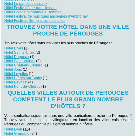
Hôtel Le parc des oiseaux
Hôtel Festival Jazz dans le parc
Hôtel Golf de Mionnay-La Dombes
Hôtel Festival de musiques anciennes d'Ambronay
Hôtel Festival Swing sous les étoiles
TROUVEZ VOTRE HÔTEL DANS UNE VILLE
PROCHE DE PÉROUGES
Trouvez votre hôtel dans les villes les plus proches de Pérouges :
Hôtel Blyes
(1)
Hôtel Sainte-Croix
(2)
Hôtel Dagneux
(1)
Hôtel Saint-Vulbas
(3)
Hôtel Château-Gaillard
(1)
Hôtel Jons
(1)
Hôtel Loyettes
(1)
Hôtel Hières-sur-Amby
(1)
Hôtel Beynost
(4)
Hôtel Pont-de-Chéruy
(1)
QUELLES VILLES AUTOUR DE PÉROUGES
COMPTENT LE PLUS GRAND NOMBRE
D'HÔTELS ?
Vous souhaitez séjourner dans une ville particulière proche de Pérouges ?
Trouvez votre futur lieu de villégiature en fonction des villes voisines de
Pérouges qui comptent le plus grand nombre d’hôtels !
Hôtel Lyon
(114)
Hôtel Grenoble
(24)