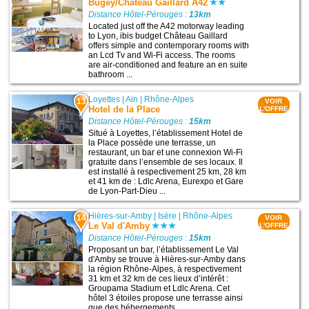
Bugey/Chateau Gaillard A42
Distance Hôtel-Pérouges :
13km
Located just off the A42 motorway leading
to Lyon, ibis budget Château Gaillard
offers simple and contemporary rooms with
an Lcd Tv and Wi-Fi access. The rooms
are air-conditioned and feature an en suite
bathroom ...
Loyettes
|
Ain
|
Rhône-Alpes
13
VOIR
Hotel de la Place
L'OFFRE
Distance Hôtel-Pérouges :
15km
Situé à Loyettes, l’établissement Hotel de
la Place possède une terrasse, un
restaurant, un bar et une connexion Wi-Fi
gratuite dans l’ensemble de ses locaux. Il
est installé à respectivement 25 km, 28 km
et 41 km de : Ldlc Arena, Eurexpo et Gare
de Lyon-Part-Dieu ...
Hières-sur-Amby
|
Isère
|
Rhône-Alpes
14
VOIR
Le Val d'Amby
L'OFFRE
Distance Hôtel-Pérouges :
15km
Proposant un bar, l’établissement Le Val
d'Amby se trouve à Hières-sur-Amby dans
la région Rhône-Alpes, à respectivement
31 km et 32 km de ces lieux d’intérêt :
Groupama Stadium et Ldlc Arena. Cet
hôtel 3 étoiles propose une terrasse ainsi
que des hébergements ...