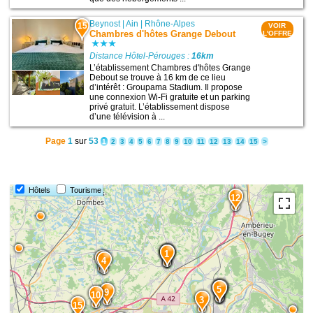
Beynost
|
Ain
|
Rhône-Alpes
15
VOIR
Chambres d'hôtes Grange Debout
L'OFFRE
Distance Hôtel-Pérouges :
16km
L’établissement Chambres d'hôtes Grange
Debout se trouve à 16 km de ce lieu
d’intérêt : Groupama Stadium. Il propose
une connexion Wi-Fi gratuite et un parking
privé gratuit. L’établissement dispose
d’une télévision à ...
Page
1
sur
53
1
2
3
4
5
6
7
8
9
10
11
12
13
14
15
>
Hôtels
Tourisme
12
2
1
8
4
7
6
5
9
10
3
15