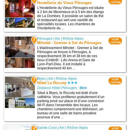
Hostellerie du Vieux Pérouges
L'OFFRE
L'Hostellerie du Vieux Pérouges est située
à 2 km de Meximieux et à 5 km des étangs
de La Dombes. Il possède un salon de thé
et restaurant qui sert une variété de
spécialités locales. Les chambres de
l'Hostellerie du ...
Pérouges
|
Ain
|
Rhône-Alpes
2
VOIR
Mihotel - Grenier à Sel de Pérouges
L'OFFRE
L’établissement Mihotel - Grenier à Sel de
Pérouges se trouve à Pérouges, à
respectivement 36 km et 38 km de ces
lieux d’intérêt : Ldlc Arena et Gare de
Lyon-Part-Dieu. Il est installé à
respectivement 40 km ...
Blyes
|
Ain
|
Rhône-Alpes
3
VOIR
Hôtel Le Riccoty
L'OFFRE
Distance Hôtel-Pérouges :
9km
Situé à Blyes, le Riccoty est doté d'une
cafétéria. Vous profiterez gratuitement d’un
parking privé sur place et d’une connexion
Wi-Fi dans l’ensemble des locaux. Les
chambres comprennent une télévision, un
bureau et une salle de bains privative
pourvue d’une ...
Sainte-Croix
|
Ain
|
Rhône-Alpes
4
VOIR