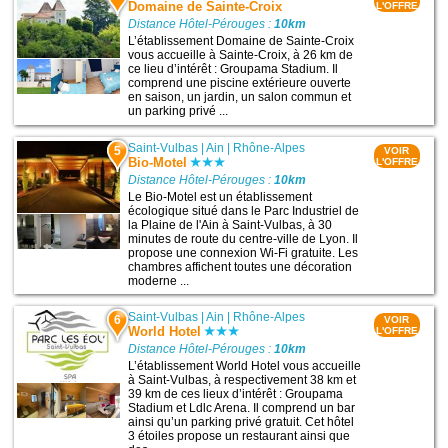
Domaine de Sainte-Croix
L'OFFRE
Distance Hôtel-Pérouges :
10km
L’établissement Domaine de Sainte-Croix
vous accueille à Sainte-Croix, à 26 km de
ce lieu d’intérêt : Groupama Stadium. Il
comprend une piscine extérieure ouverte
en saison, un jardin, un salon commun et
un parking privé ...
Saint-Vulbas
|
Ain
|
Rhône-Alpes
5
VOIR
Bio-Motel
L'OFFRE
Distance Hôtel-Pérouges :
10km
Le Bio-Motel est un établissement
écologique situé dans le Parc Industriel de
la Plaine de l'Ain à Saint-Vulbas, à 30
minutes de route du centre-ville de Lyon. Il
propose une connexion Wi-Fi gratuite. Les
chambres affichent toutes une décoration
moderne ...
Saint-Vulbas
|
Ain
|
Rhône-Alpes
6
VOIR
World Hotel
L'OFFRE
Distance Hôtel-Pérouges :
10km
L’établissement World Hotel vous accueille
à Saint-Vulbas, à respectivement 38 km et
39 km de ces lieux d’intérêt : Groupama
Stadium et Ldlc Arena. Il comprend un bar
ainsi qu’un parking privé gratuit. Cet hôtel
3 étoiles propose un restaurant ainsi que