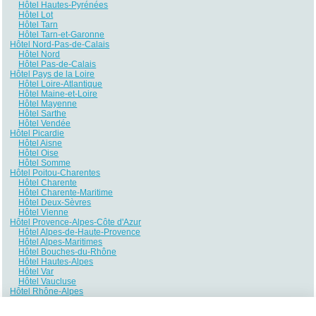
Hôtel Hautes-Pyrénées
Hôtel Lot
Hôtel Tarn
Hôtel Tarn-et-Garonne
Hôtel Nord-Pas-de-Calais
Hôtel Nord
Hôtel Pas-de-Calais
Hôtel Pays de la Loire
Hôtel Loire-Atlantique
Hôtel Maine-et-Loire
Hôtel Mayenne
Hôtel Sarthe
Hôtel Vendée
Hôtel Picardie
Hôtel Aisne
Hôtel Oise
Hôtel Somme
Hôtel Poitou-Charentes
Hôtel Charente
Hôtel Charente-Maritime
Hôtel Deux-Sèvres
Hôtel Vienne
Hôtel Provence-Alpes-Côte d'Azur
Hôtel Alpes-de-Haute-Provence
Hôtel Alpes-Maritimes
Hôtel Bouches-du-Rhône
Hôtel Hautes-Alpes
Hôtel Var
Hôtel Vaucluse
Hôtel Rhône-Alpes
Hôtel Ain
Hôtel Ardèche