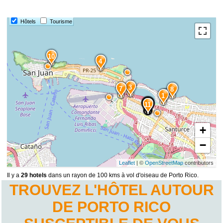
Hôtels
Tourisme
10
4
3
7
8
1
14
13
6
9
5
2
15
12
11
+
−
Leaflet
| ©
OpenStreetMap
contributors
Il y a
29 hotels
dans un rayon de 100 kms à vol d'oiseau de Porto Rico.
TROUVEZ L'HÔTEL AUTOUR
DE PORTO RICO