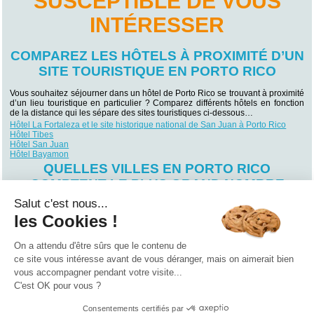
SUSCEPTIBLE DE VOUS
INTÉRESSER
COMPAREZ LES HÔTELS À PROXIMITÉ D’UN
SITE TOURISTIQUE EN PORTO RICO
Vous souhaitez séjourner dans un hôtel de Porto Rico se trouvant à proximité
d’un lieu touristique en particulier ? Comparez différents hôtels en fonction
de la distance qui les sépare des sites touristiques ci-dessous…
Hôtel La Fortaleza et le site historique national de San Juan à Porto Rico
Hôtel Tibes
Hôtel San Juan
Hôtel Bayamon
QUELLES VILLES EN PORTO RICO
COMPTENT LE PLUS GRAND NOMBRE
D'HÔTELS ?
Salut c'est nous...
les Cookies !
Vous souhaitez séjourner dans une ville particulière de Porto Rico ? Trouvez
votre futur lieu de villégiature en fonction des villes qui comptent le plus
grand nombre d’hôtels en Porto Rico !
On a attendu d'être sûrs que le contenu de
Hôtel San Juan
(29)
ce site vous intéresse avant de vous déranger, mais on aimerait bien
vous accompagner pendant votre visite...
Qui sommes nous ?
|
Contactez-nous
|
Nos partenaires
C'est OK pour vous ?
Campings
Hôtels
Locations vacances
Villages vacances
Guides
Consentements certifiés par