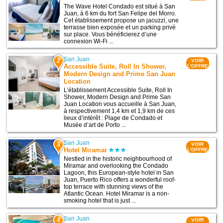
The Wave Hotel Condado est situé à San
Juan, à 6 km du fort San Felipe del Morro.
Cet établissement propose un jacuzzi, une
terrasse bien exposée et un parking privé
sur place. Vous bénéficierez d’une
connexion Wi-Fi ...
San Juan
2
VOIR
Accessible Suite, Roll In Shower,
L'OFFRE
Modern Design and Prime San Juan
Location
L’établissement Accessible Suite, Roll In
Shower, Modern Design and Prime San
Juan Location vous accueille à San Juan,
à respectivement 1,4 km et 1,9 km de ces
lieux d’intérêt : Plage de Condado et
Musée d’art de Porto ...
San Juan
3
VOIR
Hotel Miramar
L'OFFRE
Nestled in the historic neighbourhood of
Miramar and overlooking the Condado
Lagoon, this European-style hotel in San
Juan, Puerto Rico offers a wonderful roof-
top terrace with stunning views of the
Atlantic Ocean. Hotel Miramar is a non-
smoking hotel that is just ...
San Juan
4
VOIR