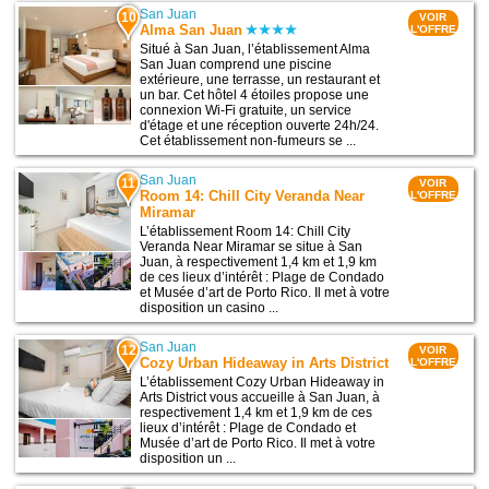
San Juan
10
VOIR
Alma San Juan
L'OFFRE
Situé à San Juan, l’établissement Alma
San Juan comprend une piscine
extérieure, une terrasse, un restaurant et
un bar. Cet hôtel 4 étoiles propose une
connexion Wi-Fi gratuite, un service
d'étage et une réception ouverte 24h/24.
Cet établissement non-fumeurs se ...
San Juan
11
VOIR
Room 14: Chill City Veranda Near
L'OFFRE
Miramar
L’établissement Room 14: Chill City
Veranda Near Miramar se situe à San
Juan, à respectivement 1,4 km et 1,9 km
de ces lieux d’intérêt : Plage de Condado
et Musée d’art de Porto Rico. Il met à votre
disposition un casino ...
San Juan
12
VOIR
Cozy Urban Hideaway in Arts District
L'OFFRE
L’établissement Cozy Urban Hideaway in
Arts District vous accueille à San Juan, à
respectivement 1,4 km et 1,9 km de ces
lieux d’intérêt : Plage de Condado et
Musée d’art de Porto Rico. Il met à votre
disposition un ...