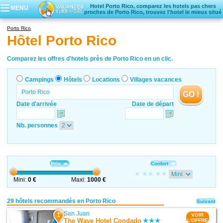
Hotel Porto Rico, comparez les hotels pas chers
MENU
proches de Porto Rico, trouvez l'hotel le mieux situé
Campings
Porto Rico
Hôtels
Hôtel Porto Rico
Locations vacances
Villages vacances
Comparez les offres d'hotels près de Porto Rico en un clic.
Campings
Hôtels
Locations
Villages vacances
GO !
Date d'arrivée
Date de départ
Nb. personnes
Prix
Confort
Mini:
0 €
Maxi:
1000 €
29 hôtels recommandés en Porto Rico
Suivant
San Juan
1
VOIR
The Wave Hotel Condado
L'OFFRE