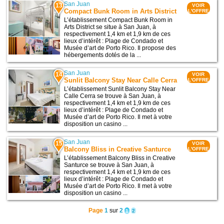
San Juan
13
VOIR
Compact Bunk Room in Arts District
L'OFFRE
L’établissement Compact Bunk Room in
Arts District se situe à San Juan, à
respectivement 1,4 km et 1,9 km de ces
lieux d’intérêt : Plage de Condado et
Musée d’art de Porto Rico. Il propose des
hébergements dotés de la ...
San Juan
14
VOIR
Sunlit Balcony Stay Near Calle Cerra
L'OFFRE
L’établissement Sunlit Balcony Stay Near
Calle Cerra se trouve à San Juan, à
respectivement 1,4 km et 1,9 km de ces
lieux d’intérêt : Plage de Condado et
Musée d’art de Porto Rico. Il met à votre
disposition un casino ...
San Juan
15
VOIR
Balcony Bliss in Creative Santurce
L'OFFRE
L’établissement Balcony Bliss in Creative
Santurce se trouve à San Juan, à
respectivement 1,4 km et 1,9 km de ces
lieux d’intérêt : Plage de Condado et
Musée d’art de Porto Rico. Il met à votre
disposition un casino ...
Page
1
sur
2
1
2