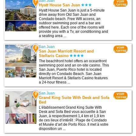
San Juan
7
VOIR
Hyatt House San Juan
L'OFFRE
Hyatt House San Juan is just a 5-minute
drive away from Old San Juan and
Condado beach. Free Wifi access, an
outdoor swimming pool and a bar are
offered here. Each one of the rooms will
provide you with a Tv, air conditioning and
a seating area ...
San Juan
8
VOIR
San Juan Marriott Resort and
L'OFFRE
Stellaris Casino
The beachfront hotel offers an oceanfront
swimming pool and an on-site casino. This
San Juan, Puerto Rico hotel is located
directly on Condado Beach. San Juan
Marriott Resort & Stellaris Casino features
a 24-hour fitness ...
San Juan
9
VOIR
Grand King Suite With Desk and Sofa
L'OFFRE
Bed
L’établissement Grand King Suite With
Desk and Sofa Bed vous accueille à San
Juan, à respectivement 1,4 km et 1,9 km
de ces lieux d’intérêt : Plage de Condado
et Musée d’art de Porto Rico. Il met à votre
disposition un ...