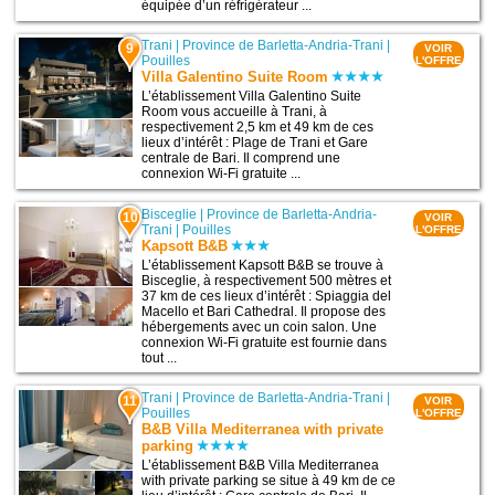
équipée d’un réfrigérateur ...
Trani
|
Province de Barletta-Andria-Trani
|
9
VOIR
Pouilles
L'OFFRE
Villa Galentino Suite Room
L’établissement Villa Galentino Suite
Room vous accueille à Trani, à
respectivement 2,5 km et 49 km de ces
lieux d’intérêt : Plage de Trani et Gare
centrale de Bari. Il comprend une
connexion Wi-Fi gratuite ...
Bisceglie
|
Province de Barletta-Andria-
10
VOIR
Trani
|
Pouilles
L'OFFRE
Kapsott B&B
L’établissement Kapsott B&B se trouve à
Bisceglie, à respectivement 500 mètres et
37 km de ces lieux d’intérêt : Spiaggia del
Macello et Bari Cathedral. Il propose des
hébergements avec un coin salon. Une
connexion Wi-Fi gratuite est fournie dans
tout ...
Trani
|
Province de Barletta-Andria-Trani
|
11
VOIR
Pouilles
L'OFFRE
B&B Villa Mediterranea with private
parking
L’établissement B&B Villa Mediterranea
with private parking se situe à 49 km de ce