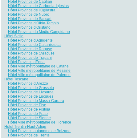
Hôtel Province de Cagliari
Hôtel Province de Carbonia-Iglesias
Hôtel Province de l'Ogliastra
Hôtel Province de Nuoro
Hôtel Province de Sassari
Hôtel Province d'Olbia-Tempio
Hôtel Province d'Oristano
Hôtel Province du Medio Campidano
Hôtel Sicile
Hôtel Province d'Agrigente
Hôtel Province de Caltanissetta
Hôtel Province de Raguse
Hôtel Province de Syracuse
Hôtel Province de Trapani
Hôtel Province dEnna
Hôtel Ville métropolitaine de Catane
Hôtel Ville métropolitaine de Messine
Hôtel Ville métropolitaine de Palerme
Hôtel Toscane
Hôtel Province d'Arezzo
Hôtel Province de Grosseto
Hôtel Province de Livourne
Hôtel Province de Lucques
Hôtel Province de Massa-Carrara
Hôtel Province de Pise
Hôtel Province de Pistoia
Hôtel Province de Prato
Hôtel Province de Sienne
Hôtel Ville métropolitaine de Florence
Hôtel Trentin-Haut-Adige
Hôtel Province autonome de Bolzano
Hôtel Province de Trente