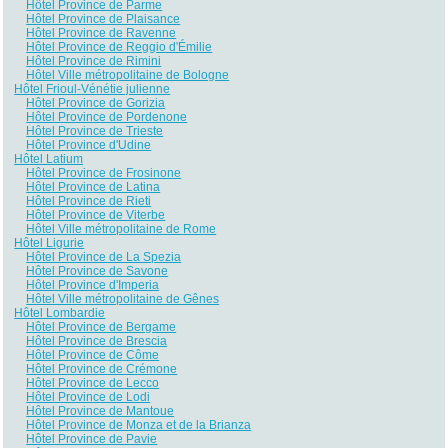
Hôtel Province de Parme
Hôtel Province de Plaisance
Hôtel Province de Ravenne
Hôtel Province de Reggio d'Émilie
Hôtel Province de Rimini
Hôtel Ville métropolitaine de Bologne
Hôtel Frioul-Vénétie julienne
Hôtel Province de Gorizia
Hôtel Province de Pordenone
Hôtel Province de Trieste
Hôtel Province d'Udine
Hôtel Latium
Hôtel Province de Frosinone
Hôtel Province de Latina
Hôtel Province de Rieti
Hôtel Province de Viterbe
Hôtel Ville métropolitaine de Rome
Hôtel Ligurie
Hôtel Province de La Spezia
Hôtel Province de Savone
Hôtel Province d'Imperia
Hôtel Ville métropolitaine de Gênes
Hôtel Lombardie
Hôtel Province de Bergame
Hôtel Province de Brescia
Hôtel Province de Côme
Hôtel Province de Crémone
Hôtel Province de Lecco
Hôtel Province de Lodi
Hôtel Province de Mantoue
Hôtel Province de Monza et de la Brianza
Hôtel Province de Pavie