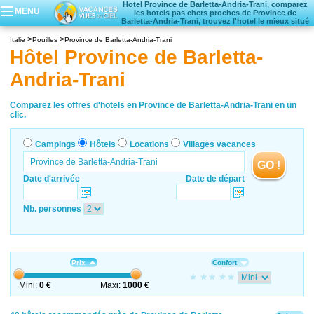
Hotel Province de Barletta-Andria-Trani, comparez
MENU
les hotels pas chers proches de Province de
Barletta-Andria-Trani, trouvez l'hotel le mieux situé
Campings
Italie
Pouilles
Province de Barletta-Andria-Trani
Hôtels
Hôtel Province de Barletta-
Locations vacances
Andria-Trani
Villages vacances
Comparez les offres d'hotels en Province de Barletta-Andria-Trani en un
clic.
Campings
Hôtels
Locations
Villages vacances
GO !
Date d'arrivée
Date de départ
Nb. personnes
Prix
Confort
Mini:
0 €
Maxi:
1000 €