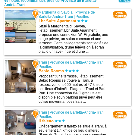
49 hôtels recommandés près de Province de Barletta-
Suivant
Andria-Trani
Margherita di Savoia
|
Province de
1
VOIR
Barletta-Andria-Trani
|
Pouilles
L'OFFRE
Lbr Suite Apartment
Situé à Margherita di Savoia,
l’établissement Lbr Suite Apartment
propose une connexion Wi-Fi gratuite, une
plage privée, un salon commun et une
terrasse. Certains logements sont dotés de
la climatisation, d’une télévision à écran
plat, d’un lave-linge et d’une ...
Trani
|
Province de Barletta-Andria-Trani
|
2
VOIR
Pouilles
L'OFFRE
Bebio Rooms
Proposant une terrasse, l’établissement
Bebio Rooms se trouve à Trani, à
respectivement 600 mètres et 47 km de
ces lieux d’intérêt : Plage de Trani et Bari
Port. Une connexion Wi-Fi gratuite est
disponible et un parking privé peut être
utilisé moyennant des frais ...
Trani
|
Province de Barletta-Andria-Trani
|
3
VOIR
Pouilles
L'OFFRE
Il faletto
L’hébergement Il faletto se situe à Trani, à
seulement 1,4 km de ce lieu d’intérêt :
Plage de Trani. Il propose une connexion