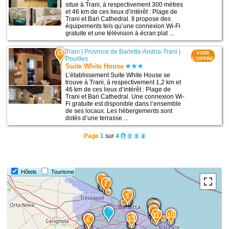
situe à Trani, à respectivement 300 mètres
et 46 km de ces lieux d’intérêt : Plage de
Trani et Bari Cathedral. Il propose des
équipements tels qu’une connexion Wi-Fi
gratuite et une télévision à écran plat ...
Trani
|
Province de Barletta-Andria-Trani
|
15
VOIR
Pouilles
L'OFFRE
Suite White House
L’établissement Suite White House se
trouve à Trani, à respectivement 1,2 km et
46 km de ces lieux d’intérêt : Plage de
Trani et Bari Cathedral. Une connexion Wi-
Fi gratuite est disponible dans l’ensemble
de ses locaux. Les hébergements sont
dotés d’une terrasse ...
Page
1
sur
4
1
2
3
4
Hôtels
Tourisme
1
7
12
5
15
3
14
2
4
9
11
10
13
8
6