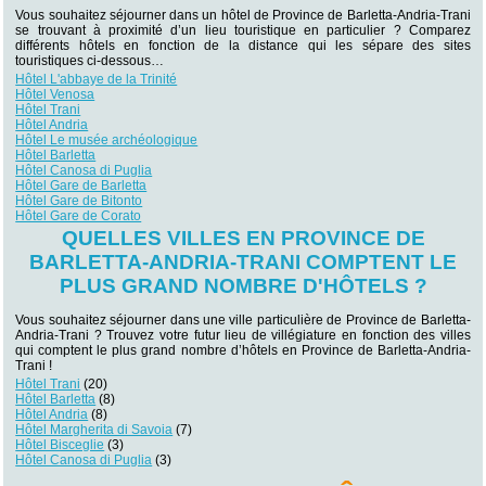
Vous souhaitez séjourner dans un hôtel de Province de Barletta-Andria-Trani
se trouvant à proximité d’un lieu touristique en particulier ? Comparez
différents hôtels en fonction de la distance qui les sépare des sites
touristiques ci-dessous…
Hôtel L'abbaye de la Trinité
Hôtel Venosa
Hôtel Trani
Hôtel Andria
Hôtel Le musée archéologique
Hôtel Barletta
Hôtel Canosa di Puglia
Hôtel Gare de Barletta
Hôtel Gare de Bitonto
Hôtel Gare de Corato
QUELLES VILLES EN PROVINCE DE
BARLETTA-ANDRIA-TRANI COMPTENT LE
PLUS GRAND NOMBRE D'HÔTELS ?
Vous souhaitez séjourner dans une ville particulière de Province de Barletta-
Andria-Trani ? Trouvez votre futur lieu de villégiature en fonction des villes
qui comptent le plus grand nombre d’hôtels en Province de Barletta-Andria-
Trani !
Hôtel Trani
(20)
Hôtel Barletta
(8)
Hôtel Andria
(8)
Hôtel Margherita di Savoia
(7)
Hôtel Bisceglie
(3)
Hôtel Canosa di Puglia
(3)