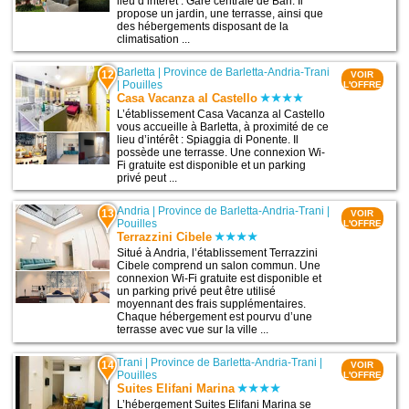
lieu d’intérêt : Gare centrale de Bari. Il
propose un jardin, une terrasse, ainsi que
des hébergements disposant de la
climatisation ...
Barletta
|
Province de Barletta-Andria-Trani
12
VOIR
|
Pouilles
L'OFFRE
Casa Vacanza al Castello
L’établissement Casa Vacanza al Castello
vous accueille à Barletta, à proximité de ce
lieu d’intérêt : Spiaggia di Ponente. Il
possède une terrasse. Une connexion Wi-
Fi gratuite est disponible et un parking
privé peut ...
Andria
|
Province de Barletta-Andria-Trani
|
13
VOIR
Pouilles
L'OFFRE
Terrazzini Cibele
Situé à Andria, l’établissement Terrazzini
Cibele comprend un salon commun. Une
connexion Wi-Fi gratuite est disponible et
un parking privé peut être utilisé
moyennant des frais supplémentaires.
Chaque hébergement est pourvu d’une
terrasse avec vue sur la ville ...
Trani
|
Province de Barletta-Andria-Trani
|
14
VOIR
Pouilles
L'OFFRE
Suites Elifani Marina
L’hébergement Suites Elifani Marina se