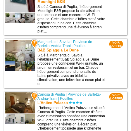
Moonlight B&B
Situé à Canosa di Puglia, l’hébergement
Moonlight B&B propose la climatisation,
une terrasse et une connexion Wi-Fi
gratuite. Cette chambre d'hôtes met à votre
disposition un balcon. Cette chambre
d'hôtes comprend une télévision à écran
plat ...
Margherita di Savoia
|
Province de
7
VOIR
Barletta-Andria-Trani
|
Pouilles
L'OFFRE
B&B Spiaggia Le Dune
Situé à Margherita di Savoia,
l’établissement B&B Spiaggia Le Dune
propose une connexion Wi-Fi gratuite, un
jardin, un restaurant et un bar. Chaque
hébergement comprend une salle de
bains privative avec un bidet, la
climatisation, une télévision à écran plat et
un ...
Canosa di Puglia
|
Province de Barletta-
8
VOIR
Andria-Trani
|
Pouilles
L'OFFRE
L'Antico Palazzo
L’hébergement L'Antico Palazzo se situe à
Canosa di Puglia. Cette chambre d'hôtes
avec climatisation possède une connexion
Wi-Fi gratuite. Cette chambre d'hôtes
comprend une télévision à écran plat.
L’hébergement possède une kitchenette