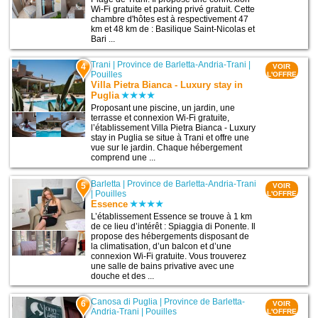
Wi-Fi gratuite et parking privé gratuit. Cette
chambre d'hôtes est à respectivement 47
km et 48 km de : Basilique Saint-Nicolas et
Bari ...
Trani
|
Province de Barletta-Andria-Trani
|
4
VOIR
Pouilles
L'OFFRE
Villa Pietra Bianca - Luxury stay in
Puglia
Proposant une piscine, un jardin, une
terrasse et connexion Wi-Fi gratuite,
l’établissement Villa Pietra Bianca - Luxury
stay in Puglia se situe à Trani et offre une
vue sur le jardin. Chaque hébergement
comprend une ...
Barletta
|
Province de Barletta-Andria-Trani
5
VOIR
|
Pouilles
L'OFFRE
Essence
L’établissement Essence se trouve à 1 km
de ce lieu d’intérêt : Spiaggia di Ponente. Il
propose des hébergements disposant de
la climatisation, d’un balcon et d’une
connexion Wi-Fi gratuite. Vous trouverez
une salle de bains privative avec une
douche et des ...
Canosa di Puglia
|
Province de Barletta-
6
VOIR
Andria-Trani
|
Pouilles
L'OFFRE