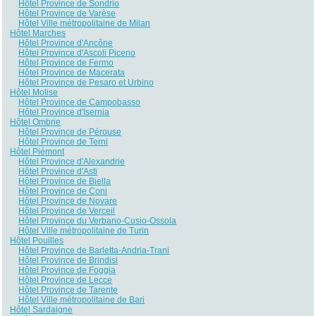
Hôtel Province de Sondrio
Hôtel Province de Varèse
Hôtel Ville métropolitaine de Milan
Hôtel Marches
Hôtel Province d'Ancône
Hôtel Province d'Ascoli Piceno
Hôtel Province de Fermo
Hôtel Province de Macerata
Hôtel Province de Pesaro et Urbino
Hôtel Molise
Hôtel Province de Campobasso
Hôtel Province d'Isernia
Hôtel Ombrie
Hôtel Province de Pérouse
Hôtel Province de Terni
Hôtel Piémont
Hôtel Province d'Alexandrie
Hôtel Province d'Asti
Hôtel Province de Biella
Hôtel Province de Coni
Hôtel Province de Novare
Hôtel Province de Verceil
Hôtel Province du Verbano-Cusio-Ossola
Hôtel Ville métropolitaine de Turin
Hôtel Pouilles
Hôtel Province de Barletta-Andria-Trani
Hôtel Province de Brindisi
Hôtel Province de Foggia
Hôtel Province de Lecce
Hôtel Province de Tarente
Hôtel Ville métropolitaine de Bari
Hôtel Sardaigne