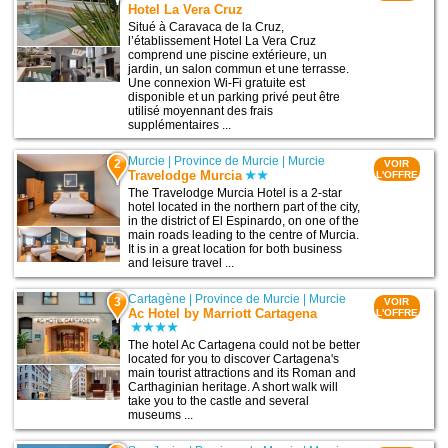
Hotel La Vera Cruz
Situé à Caravaca de la Cruz,
l’établissement Hotel La Vera Cruz
comprend une piscine extérieure, un
jardin, un salon commun et une terrasse.
Une connexion Wi-Fi gratuite est
disponible et un parking privé peut être
utilisé moyennant des frais
supplémentaires ...
Murcie
|
Province de Murcie
|
Murcie
2
VOIR
Travelodge Murcia
L'OFFRE
The Travelodge Murcia Hotel is a 2-star
hotel located in the northern part of the city,
in the district of El Espinardo, on one of the
main roads leading to the centre of Murcia.
It is in a great location for both business
and leisure travel ...
Cartagène
|
Province de Murcie
|
Murcie
3
VOIR
Ac Hotel by Marriott Cartagena
L'OFFRE
The hotel Ac Cartagena could not be better
located for you to discover Cartagena's
main tourist attractions and its Roman and
Carthaginian heritage. A short walk will
take you to the castle and several
museums ...