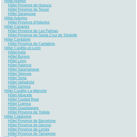
Hôtel Aragon
Hôtel Province de Huesca
Hôtel Province de Teruel
Hôtel Saragosse
Hôtel Asturies
Hôtel Province d'Asturies
Hôtel Canaries
Hôtel Province de Las Palmas
Hôtel Province de Santa Cruz de Ténérife
Hôtel Cantabrie
Hôtel Province de Cantabrie
Hôtel Castille-et-León
Hôtel Avila
Hôtel Burgos
Hôtel Léon
Hôtel Palence
Hôtel Salamanque
Hôtel Ségovie
Hôtel Soria
Hôtel Valladolid
Hôtel Zamora
Hôtel Castille-La-Manche
Hôtel Albacete
Hôtel Ciudad Real
Hôtel Cuenca
Hôtel Guadalajara
Hôtel Province de Tolède
Hôtel Catalogne
Hôtel Province de Barcelone
Hôtel Province de Gérone
Hôtel Province de Lerida
Hôtel Province de Tarragone