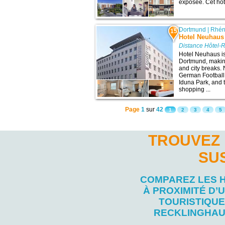
exposée. Cet hôt
Dortmund
|
Rhén
15
Hotel Neuhaus
Distance Hôtel-
Hotel Neuhaus is
Dortmund, making
and city breaks.
German Football
Iduna Park, and
shopping ...
Page
1
sur
42
1
2
3
4
5
TROUVEZ 
SU
COMPAREZ LES 
À PROXIMITÉ D’U
TOURISTIQUE
RECKLINGHA