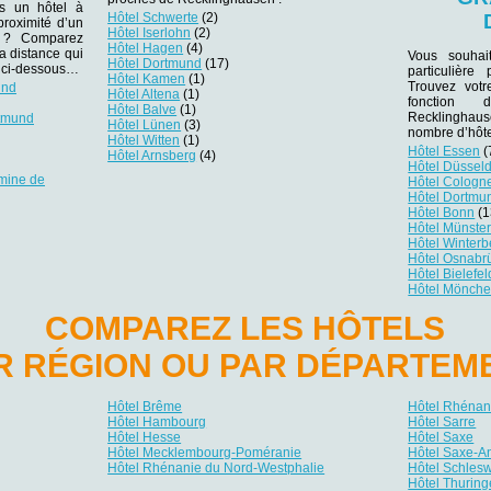
ns un hôtel à
Hôtel Schwerte
(2)
roximité d’un
Hôtel Iserlohn
(2)
er ? Comparez
Hôtel Hagen
(4)
la distance qui
Vous souhai
Hôtel Dortmund
(17)
es ci-dessous…
particulièr
Hôtel Kamen
(1)
Trouvez votr
und
Hôtel Altena
(1)
fonction 
Hôtel Balve
(1)
Recklinghaus
rtmund
Hôtel Lünen
(3)
nombre d’hôte
Hôtel Witten
(1)
Hôtel Essen
(
Hôtel Arnsberg
(4)
Hôtel Düsseld
mine de
Hôtel Cologn
Hôtel Dortmu
Hôtel Bonn
(1
Hôtel Münste
Hôtel Winterb
Hôtel Osnabr
Hôtel Bielefel
Hôtel Mönch
COMPAREZ LES HÔTELS
R RÉGION OU PAR DÉPARTEM
Hôtel Brême
Hôtel Rhénani
Hôtel Hambourg
Hôtel Sarre
Hôtel Hesse
Hôtel Saxe
Hôtel Mecklembourg-Poméranie
Hôtel Saxe-A
Hôtel Rhénanie du Nord-Westphalie
Hôtel Schlesw
Hôtel Thuring