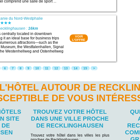
el comprend une salle de sport ...
anie du Nord-Westphalie
Recklinghausen :
16km
 centrally located in downtown
VOIR
 it an ideal base for business trips
L'OFFRE
 Numerous attractions—such as the
 Museum, the Westfalenhallen, Signal
 the Westenhellweg and Ostenhellweg
6
7
8
9
10
11
12
13
14
15
>
L'HÔTEL AUTOUR DE RECKL
SCEPTIBLE DE VOUS INTÉRES
HÔTELS
TROUVEZ VOTRE HÔTEL
QU
N SITE
DANS UNE VILLE PROCHE
 DE
DE RECKLINGHAUSEN
REC
USEN
COM
Trouvez votre hôtel dans les villes les plus
GR
proches de Recklinghausen :