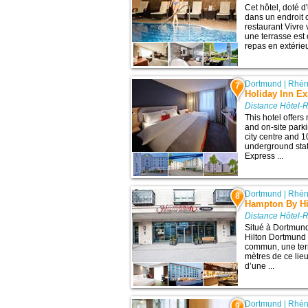
Cet hôtel, doté d
dans un endroit
restaurant Vivre 
une terrasse est
repas en extérie
Dortmund
|
Rhén
7
Holiday Inn E
Distance Hôtel-
This hotel offers
and on-site parki
city centre and 
underground stati
Express ...
Dortmund
|
Rhén
8
Hampton By Hi
Distance Hôtel-
Situé à Dortmund
Hilton Dortmund
commun, une terr
mètres de ce lie
d’une ...
Dortmund
|
Rhén
9