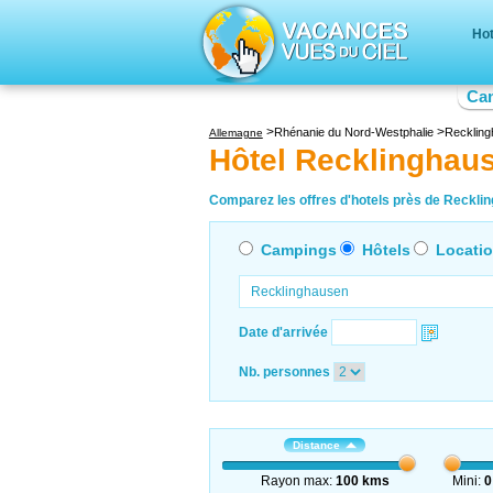
Hot
Ca
Rhénanie du Nord-Westphalie
Recklin
Allemagne
Hôtel Recklinghau
Comparez les offres d'hotels près de Recklin
Campings
Hôtels
Locati
Date d'arrivée
Nb. personnes
Distance
Rayon max:
100 kms
Mini:
0