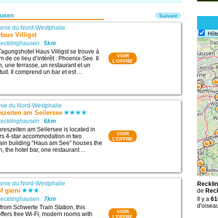
ausen
Suivant
nie du Nord-Westphalie
Hôte
aus Villigst
Recklinghausen :
5km
Tagungshotel Haus Villigst se trouve à
VOIR
 de ce lieu d’intérêt : Phoenix-See. Il
L'OFFRE
, une terrasse, un restaurant et un
uit. Il comprend un bar et est ...
ie du Nord-Westphalie
eszeiten am Seilersee
Recklinghausen :
6km
hreszeiten am Seilersee is located in
VOIR
ers 4-star accommodation in two
L'OFFRE
ain building “Haus am See” houses the
, the hotel bar, one restaurant ...
nie du Nord-Westphalie
Recklin
f garni
de
Reck
Recklinghausen :
7km
Il y a
61
d'oisea
from Schwerte Train Station, this
VOIR
offers free Wi-Fi, modern rooms with
L'OFFRE