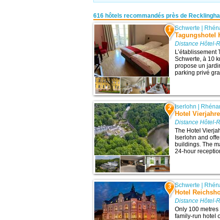
616 hôtels recommandés près de Recklingh
Schwerte
|
Rhéna
1
Tagungshotel H
Distance Hôtel-
L’établissement 
Schwerte, à 10 km
propose un jardin
parking privé grat
Iserlohn
|
Rhénan
2
Hotel Vierjahr
Distance Hôtel-
The Hotel Vierja
Iserlohn and off
buildings. The m
24-hour reception
Schwerte
|
Rhéna
3
Hotel Reichsho
Distance Hôtel-
Only 100 metres 
family-run hotel 