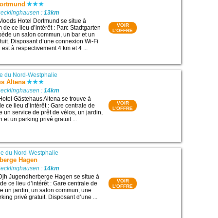
Dortmund
Recklinghausen :
13km
Moods Hotel Dortmund se situe à
VOIR
de ce lieu d’intérêt : Parc Stadtgarten
L'OFFRE
ssède un salon commun, un bar et un
atuit. Disposant d’une connexion Wi-Fi
l est à respectivement 4 km et 4 ...
e du Nord-Westphalie
us Altena
Recklinghausen :
14km
Hotel Gästehaus Altena se trouve à
VOIR
e ce lieu d’intérêt : Gare centrale de
L'OFFRE
 un service de prêt de vélos, un jardin,
t un parking privé gratuit ...
e du Nord-Westphalie
berge Hagen
Recklinghausen :
14km
 Djh Jugendherberge Hagen se situe à
VOIR
e ce lieu d’intérêt : Gare centrale de
L'OFFRE
e un jardin, un salon commun, une
rking privé gratuit. Disposant d’une ...