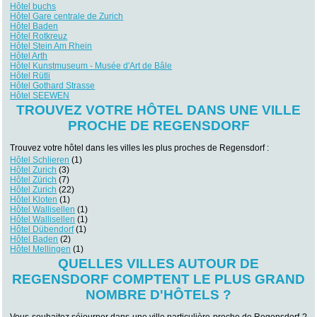
Hôtel buchs
Hôtel Gare centrale de Zurich
Hôtel Baden
Hôtel Rotkreuz
Hôtel Stein Am Rhein
Hôtel Arth
Hôtel Kunstmuseum - Musée d'Art de Bâle
Hôtel Rütli
Hôtel Gothard Strasse
Hôtel SEEWEN
TROUVEZ VOTRE HÔTEL DANS UNE VILLE
PROCHE DE REGENSDORF
Trouvez votre hôtel dans les villes les plus proches de Regensdorf :
Hôtel Schlieren
(1)
Hôtel Zurich
(3)
Hôtel Zürich
(7)
Hôtel Zurich
(22)
Hôtel Kloten
(1)
Hôtel Wallisellen
(1)
Hôtel Wallisellen
(1)
Hôtel Dübendorf
(1)
Hôtel Baden
(2)
Hôtel Mellingen
(1)
QUELLES VILLES AUTOUR DE
REGENSDORF COMPTENT LE PLUS GRAND
NOMBRE D'HÔTELS ?
Vous souhaitez séjourner dans une ville particulière proche de Regensdorf ?