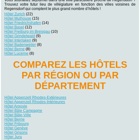
Trouvez votre futur lieu de villégiature en fonction des villes voisines de
Regensdorf qui comptent le plus grand nombre d’hôtels !
Hôtel Zurich
(22)
Hôtel Mulhouse
(15)
Hôtel Friedrichshafen
(14)
Hôtel Basel
(12)
Hôtel Freiburg im Breisgau
(10)
Hôtel Grindelwald
(9)
Hôtel Interlaken
(9)
Hôtel Badenweiler
(8)
Hôtel Berne
(8)
Hôtel Lucerne
(8)
COMPAREZ LES HÔTELS
PAR RÉGION OU PAR
DÉPARTEMENT
Hôtel Appenzell Rhodes-Extérieures
Hôtel Appenzell Rhodes-Intérieures
Hôtel Argovie
Hôtel Bâle Campagne
Hôtel Bâle-Ville
Hôtel Berne
Hôtel Fribourg
Hôtel Genève
Hôtel Grisons
Hôtel Jura