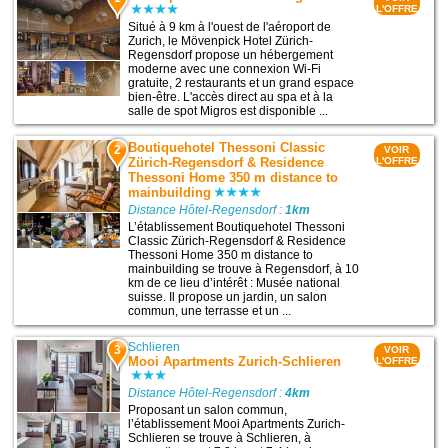
L'OFFRE
Situé à 9 km à l'ouest de l'aéroport de
Zurich, le Mövenpick Hotel Zürich-
Regensdorf propose un hébergement
moderne avec une connexion Wi-Fi
gratuite, 2 restaurants et un grand espace
bien-être. L'accès direct au spa et à la
salle de spot Migros est disponible ...
Boutiquehotel Thessoni Classic
2
VOIR
Zürich-Regensdorf & Residence
L'OFFRE
Thessoni Home 350 m distance to
mainbuilding
Distance Hôtel-Regensdorf :
1km
L’établissement Boutiquehotel Thessoni
Classic Zürich-Regensdorf & Residence
Thessoni Home 350 m distance to
mainbuilding se trouve à Regensdorf, à 10
km de ce lieu d’intérêt : Musée national
suisse. Il propose un jardin, un salon
commun, une terrasse et un ...
Schlieren
3
VOIR
Mooi Apartments Zurich-Schlieren
L'OFFRE
Distance Hôtel-Regensdorf :
4km
Proposant un salon commun,
l’établissement Mooi Apartments Zurich-
Schlieren se trouve à Schlieren, à