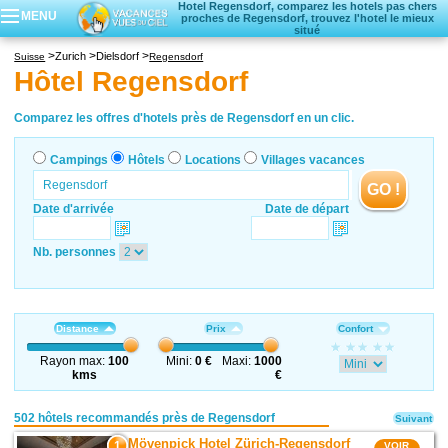
Hotel Regensdorf, comparez les hotels pas chers
MENU
proches de Regensdorf, trouvez l'hotel le mieux
situé
Campings
Zurich
Dielsdorf
Suisse
Regensdorf
Hôtels
Hôtel Regensdorf
Locations vacances
Villages vacances
Comparez les offres d'hotels près de Regensdorf en un clic.
Campings
Hôtels
Locations
Villages vacances
GO !
Date d'arrivée
Date de départ
Nb. personnes
Distance
Prix
Confort
Rayon max:
100
Mini:
0 €
Maxi:
1000
kms
€
502 hôtels recommandés près de Regensdorf
Suivant
Mövenpick Hotel Zürich-Regensdorf
1
VOIR