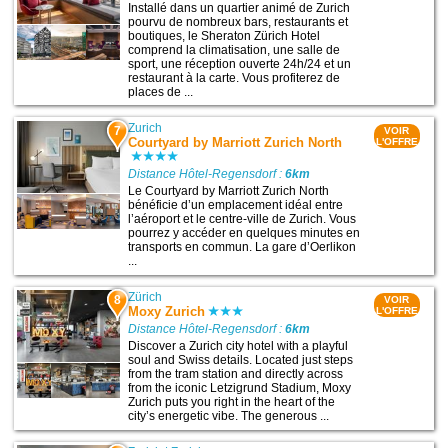
Installé dans un quartier animé de Zurich
pourvu de nombreux bars, restaurants et
boutiques, le Sheraton Zürich Hotel
comprend la climatisation, une salle de
sport, une réception ouverte 24h/24 et un
restaurant à la carte. Vous profiterez de
places de ...
Zurich
7
VOIR
Courtyard by Marriott Zurich North
L'OFFRE
Distance Hôtel-Regensdorf :
6km
Le Courtyard by Marriott Zurich North
bénéficie d’un emplacement idéal entre
l’aéroport et le centre-ville de Zurich. Vous
pourrez y accéder en quelques minutes en
transports en commun. La gare d’Oerlikon
...
Zürich
8
VOIR
Moxy Zurich
L'OFFRE
Distance Hôtel-Regensdorf :
6km
Discover a Zurich city hotel with a playful
soul and Swiss details. Located just steps
from the tram station and directly across
from the iconic Letzigrund Stadium, Moxy
Zurich puts you right in the heart of the
city’s energetic vibe. The generous ...