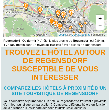
3
4
13
5
6
9
10
11
+
8
12
−
15
Leaflet
| ©
OpenStreetMap
contributors
Regensdorf : Ou dormir
? L'hôtel le plus proche de
Regensdorf
est à 84 m.
Il y a
502 hotels
dans un rayon de 100 kms à vol d'oiseau de Regensdorf.
TROUVEZ L'HÔTEL AUTOUR
DE REGENSDORF
SUSCEPTIBLE DE VOUS
INTÉRESSER
COMPAREZ LES HÔTELS À PROXIMITÉ D’UN
SITE TOURISTIQUE DE REGENSDORF
Vous souhaitez séjourner dans un hôtel à Regensdorf se trouvant à proximité
d’un lieu touristique en particulier ? Comparez différents hôtels en fonction
de la distance qui les sépare des sites touristiques ci-dessous…