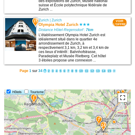
des expositions de Zurich, Musée national
suisse et École polytechnique fédérale de
Zurich ...
Zurich
|
Zurich
15
VOIR
Olympia Hotel Zurich
L'OFFRE
Distance Hôtel-Regensdorf :
7km
L’établissement Olympia Hotel Zurich est
idéalement situé dans le quartier 4e
arrondissement de Zurich, à
respectivement 3,1 km, 3,2 km et 3,4 km de
ces lieux d’intérêt : Bahnhofstrasse,
Paradeplatz et Musée Rietberg. Cet hôtel
3 étoiles propose une connexion ...
Page
1
sur
34
1
2
3
4
5
6
7
8
9
10
11
12
13
14
15
>
2
Hôtels
Tourisme
1
7
14