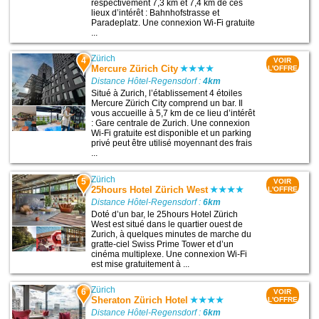
respectivement 7,3 km et 7,4 km de ces
lieux d’intérêt : Bahnhofstrasse et
Paradeplatz. Une connexion Wi-Fi gratuite
...
Zürich
4
VOIR
Mercure Zürich City
L'OFFRE
Distance Hôtel-Regensdorf :
4km
Situé à Zurich, l’établissement 4 étoiles
Mercure Zürich City comprend un bar. Il
vous accueille à 5,7 km de ce lieu d’intérêt
: Gare centrale de Zurich. Une connexion
Wi-Fi gratuite est disponible et un parking
privé peut être utilisé moyennant des frais
...
Zürich
5
VOIR
25hours Hotel Zürich West
L'OFFRE
Distance Hôtel-Regensdorf :
6km
Doté d’un bar, le 25hours Hotel Zürich
West est situé dans le quartier ouest de
Zurich, à quelques minutes de marche du
gratte-ciel Swiss Prime Tower et d’un
cinéma multiplexe. Une connexion Wi-Fi
est mise gratuitement à ...
Zürich
6
VOIR
Sheraton Zürich Hotel
L'OFFRE
Distance Hôtel-Regensdorf :
6km