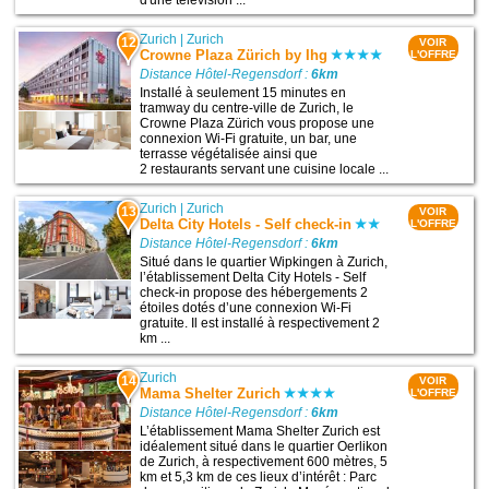
Zurich
|
Zurich
12
VOIR
Crowne Plaza Zürich by Ihg
L'OFFRE
Distance Hôtel-Regensdorf :
6km
Installé à seulement 15 minutes en
tramway du centre-ville de Zurich, le
Crowne Plaza Zürich vous propose une
connexion Wi-Fi gratuite, un bar, une
terrasse végétalisée ainsi que
2 restaurants servant une cuisine locale ...
Zurich
|
Zurich
13
VOIR
Delta City Hotels - Self check-in
L'OFFRE
Distance Hôtel-Regensdorf :
6km
Situé dans le quartier Wipkingen à Zurich,
l’établissement Delta City Hotels - Self
check-in propose des hébergements 2
étoiles dotés d’une connexion Wi-Fi
gratuite. Il est installé à respectivement 2
km ...
Zurich
14
VOIR
Mama Shelter Zurich
L'OFFRE
Distance Hôtel-Regensdorf :
6km
L’établissement Mama Shelter Zurich est
idéalement situé dans le quartier Oerlikon
de Zurich, à respectivement 600 mètres, 5
km et 5,3 km de ces lieux d’intérêt : Parc