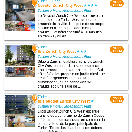
Zurich
|
Zurich
9
VOIR
Novotel Zurich City West
L'OFFRE
Distance Hôtel-Regensdorf :
6km
Le Novotel Zurich City-West se trouve en
plein cœur de Zurich West, un quartier
branché de la ville. Il dispose de sa propre
piscine et d'une connexion Internet
gratuite. Cet hôtel est situé à 10 minutes
en tramway ou en ...
Zürich
10
VOIR
Ibis Zürich City West
L'OFFRE
Distance Hôtel-Regensdorf :
6km
Situé à Zurich, l’établissement ibis Zürich
City West comprend un salon commun,
une terrasse, un restaurant et un bar. Cet
hôtel 3 étoiles propose un jardin ainsi que
des hébergements dotés de la
climatisation, d’une connexion Wi-Fi
gratuite et d’une salle de ...
Zürich
11
VOIR
Ibis budget Zurich City West
L'OFFRE
Distance Hôtel-Regensdorf :
6km
L'ibis Budget Zurich City West est situé
dans le quartier branché de Zurich Ouest,
à 10 minutes en transports en commun du
centre-ville et de la gare principale de
Zurich. Toutes les chambres sont dotées
d'une télévision ...