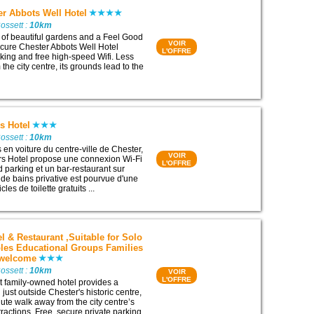
er Abbots Well Hotel
ossett :
10km
 of beautiful gardens and a Feel Good
VOIR
cure Chester Abbots Well Hotel
L'OFFRE
rking and free high-speed Wifi. Less
 the city centre, its grounds lead to the
s Hotel
ossett :
10km
 en voiture du centre-ville de Chester,
VOIR
rs Hotel propose une connexion Wi-Fi
L'OFFRE
d parking et un bar-restaurant sur
 de bains privative est pourvue d'une
cles de toilette gratuits ...
l & Restaurant ,Suitable for Solo
ples Educational Groups Families
 welcome
ossett :
10km
VOIR
L'OFFRE
 family-owned hotel provides a
 just outside Chester's historic centre,
ute walk away from the city centre’s
ractions. Free, secure private parking