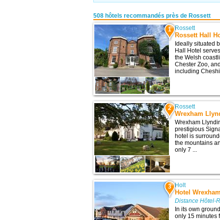
508 hôtels recommandés près de Rossett
Rossett
1
Rossett Hall H
Ideally situated
Hall Hotel serve
the Welsh coastl
Chester Zoo, and
including Cheshi
Rossett
2
Wrexham Llyndi
Wrexham Llyndir H
prestigious Sign
hotel is surroun
the mountains an
only 7 ...
Holt
3
Hotel Wrexha
Distance Hôtel-R
In its own groun
only 15 minutes f