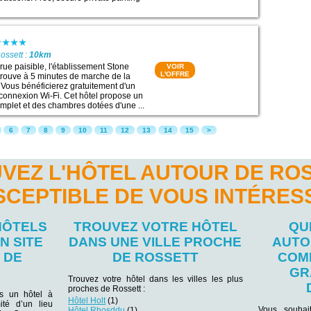
ossett :
10km
rue paisible, l'établissement Stone
VOIR
L'OFFRE
 trouve à 5 minutes de marche de la
 Vous bénéficierez gratuitement d'un
 connexion Wi-Fi. Cet hôtel propose un
omplet et des chambres dotées d'une ...
6
7
8
9
10
11
12
13
14
15
>
VEZ L'HÔTEL AUTOUR DE RO
SCEPTIBLE DE VOUS INTÉRES
HÔTELS
TROUVEZ VOTRE HÔTEL
QU
N SITE
DANS UNE VILLE PROCHE
AUTO
 DE
DE ROSSETT
COM
GR
Trouvez votre hôtel dans les villes les plus
proches de Rossett :
ns un hôtel à
Hôtel Holt
(1)
ité d’un lieu
Vous souhai
Hôtel Rhosddu
(1)