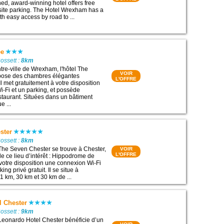
ned, award-winning hotel offers free
-site parking. The Hotel Wrexham has a
th easy access by road to ...
ee
ossett :
8km
tre-ville de Wrexham, l'hôtel The
VOIR
pose des chambres élégantes
L'OFFRE
l met gratuitement à votre disposition
-Fi et un parking, et possède
taurant. Situées dans un bâtiment
e ...
ster
ossett :
8km
The Seven Chester se trouve à Chester,
VOIR
L'OFFRE
e ce lieu d’intérêt : Hippodrome de
 votre disposition une connexion Wi-Fi
king privé gratuit. Il se situe à
1 km, 30 km et 30 km de ...
l Chester
ossett :
9km
Leonardo Hotel Chester bénéficie d’un