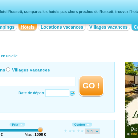
otel Rossett, comparez les hotels pas chers proches de Rossett, trouvez l'hote
mpings
Hôtels
Locations vacances
Villages vacances
C
en un clic.
ons
Villages vacances
GO !
Date de départ
Prix
Confort
 €
Maxi:
1000 €