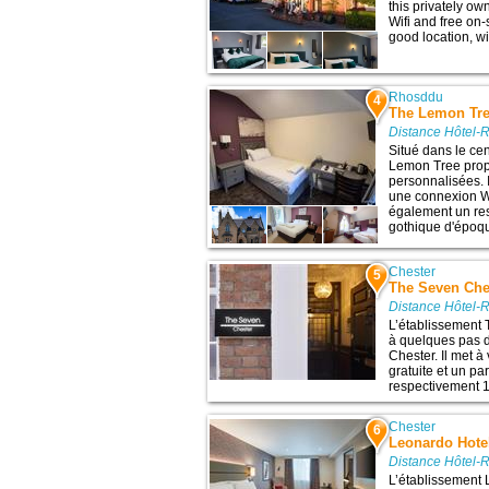
this privately ow
Wifi and free on
good location, wi
Rhosddu
4
The Lemon Tr
Distance Hôtel-R
Situé dans le cen
Lemon Tree pro
personnalisées. I
une connexion Wi
également un res
gothique d'époqu
Chester
5
The Seven Che
Distance Hôtel-R
L’établissement 
à quelques pas d
Chester. Il met à
gratuite et un par
respectivement 1
Chester
6
Leonardo Hote
Distance Hôtel-R
L’établissement 