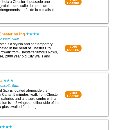
VOIR
choix à Chester. Il possède une
L'OFFRE
ratuite, une salle de sport, un
ébergements dotés de la climatisation
 Chester by Ihg
ossett :
9km
ster is a stylish and contemporary
VOIR
cated in the heart of Chester City
L'OFFRE
rt walk from Chester’s famous Rows,
re, 2000 year old City Walls and
pa
ossett :
9km
nd Spa is located alongside the
VOIR
 Canal, 5 minutes’ walk from Chester
L'OFFRE
 2 eateries and a leisure centre with a
ion is in 2 wings on either side of the
a glass walled footbridge ...