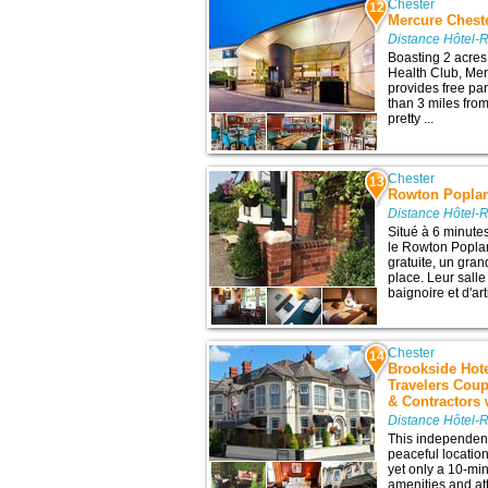
Chester
12
Mercure Chest
Distance Hôtel-R
Boasting 2 acres
Health Club, Mer
provides free pa
than 3 miles from
pretty ...
Chester
13
Rowton Poplar
Distance Hôtel-R
Situé à 6 minutes
le Rowton Popla
gratuite, un gran
place. Leur salle
baignoire et d'arti
Chester
14
Brookside Hote
Travelers Cou
& Contractors
Distance Hôtel-R
This independent
peaceful location
yet only a 10-min
amenities and att