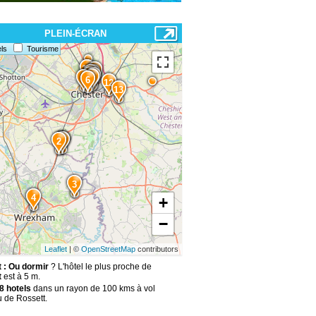
PLEIN-ÉCRAN
ls
Tourisme
14
15
10
11
8
9
7
5
6
12
13
1
2
3
4
+
−
Leaflet
| ©
OpenStreetMap
contributors
 : Ou dormir
? L'hôtel le plus proche de
t
est à 5 m.
8 hotels
dans un rayon de 100 kms à vol
u de Rossett.