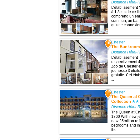
Distance Hôtel-R
L’établissement 
à 1,8 km de ce li
comprend un enre
commun, un bar,
qu'une connexion
Chester
10
The Bunkroo
Distance Hôtel-R
L’établissement 
respectivement 4,
Zoo de Chester e
jeunesse 3 étoil
gratuite. Cet ét
...
Chester
11
The Queen at 
Collection
Distance Hôtel-R
The Queen at Che
1860 With new je
new £5millon ref
bedrooms and ins
the ...