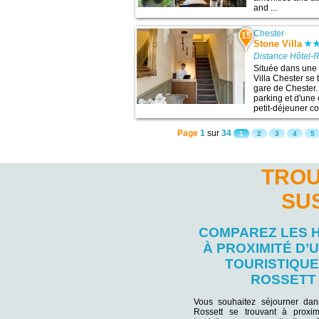
and ...
Chester
15
Stone Villa
Distance Hôtel-R
Située dans une 
Villa Chester se
gare de Chester.
parking et d'une
petit-déjeuner c
Page
1
sur
34
1
2
3
4
5
TROU
SU
COMPAREZ LES 
À PROXIMITÉ D’U
TOURISTIQUE
ROSSETT
Vous souhaitez séjourner da
Rossett se trouvant à proxim