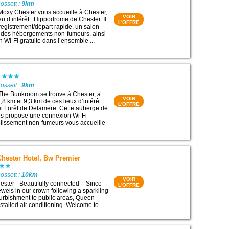
ossett :
9km
Moxy Chester vous accueille à Chester,
VOIR
eu d’intérêt : Hippodrome de Chester. Il
L'OFFRE
gistrement/départ rapide, un salon
 des hébergements non-fumeurs, ainsi
 Wi-Fi gratuite dans l’ensemble ...
m
ossett :
9km
The Bunkroom se trouve à Chester, à
VOIR
8 km et 9,3 km de ces lieux d’intérêt :
L'OFFRE
t Forêt de Delamere. Cette auberge de
es propose une connexion Wi-Fi
ablissement non-fumeurs vous accueille
Chester Hotel, Bw Premier
ossett :
10km
VOIR
ster - Beautifully connected – Since
L'OFFRE
wels in our crown following a sparkling
urbishment to public areas, Queen
talled air conditioning. Welcome to