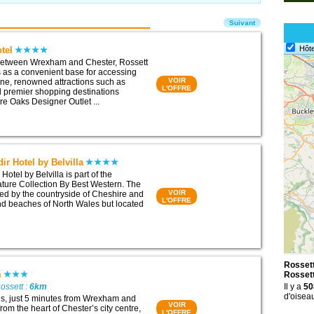
Suivant
Hôte
otel
 between Wrexham and Chester, Rossett
s as a convenient base for accessing
VOIR
ine, renowned attractions such as
L'OFFRE
 premier shopping destinations
re Oaks Designer Outlet ...
r Hotel by Belvilla
otel by Belvilla is part of the
ature Collection By Best Western. The
VOIR
ded by the countryside of Cheshire and
L'OFFRE
d beaches of North Wales but located
Rossett
m
Rosset
ossett :
6km
Il y a
50
d'oisea
ds, just 5 minutes from Wrexham and
VOIR
rom the heart of Chester’s city centre,
L'OFFRE