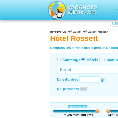
H
Ca
Wrexham
Wrexham
Royaume-Uni
Rossett
Hôtel Rossett
Comparez les offres d'hotels près de Rossett 
Campings
Hôtels
Locati
Date d'arrivée
Nb. personnes
Distance
Rayon max:
100 kms
Mini:
0