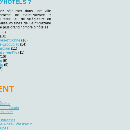
D'HÔTELS ?
tez séjourner dans une ville
e proche de Saint-Nazaire ?
e futur lieu de villégiature en
villes voisines de Saint-Nazaire
le plus grand nombre d’hôtels !
(38)
(18)
bles-d'Olonne
(16)
le-Escoublac
(14)
erblain
(11)
ier-en-l'Ile
(11)
(10)
on
(9)
de
(9)
8)
ENT
e
yrénées
as-de-Calais
 la Loire
e
Charentes
e-Alpes-Côte d'Azur
Alpes