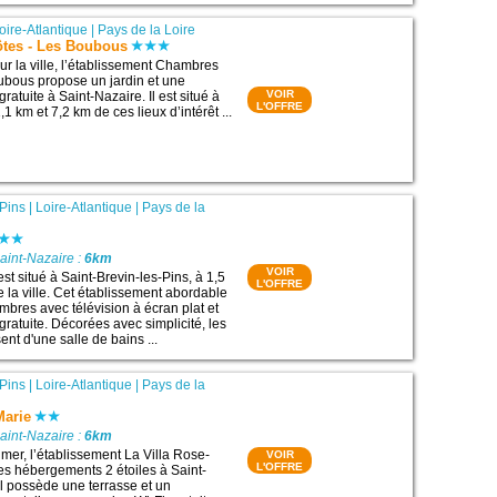
oire-Atlantique
|
Pays de la Loire
tes - Les Boubous
ur la ville, l’établissement Chambres
ubous propose un jardin et une
VOIR
ratuite à Saint-Nazaire. Il est situé à
L'OFFRE
1 km et 7,2 km de ces lieux d’intérêt ...
-Pins
|
Loire-Atlantique
|
Pays de la
aint-Nazaire :
6km
VOIR
est situé à Saint-Brevin-les-Pins, à 1,5
L'OFFRE
 la ville. Cet établissement abordable
bres avec télévision à écran plat et
ratuite. Décorées avec simplicité, les
nt d'une salle de bains ...
-Pins
|
Loire-Atlantique
|
Pays de la
Marie
aint-Nazaire :
6km
 mer, l’établissement La Villa Rose-
VOIR
L'OFFRE
s hébergements 2 étoiles à Saint-
Il possède une terrasse et un