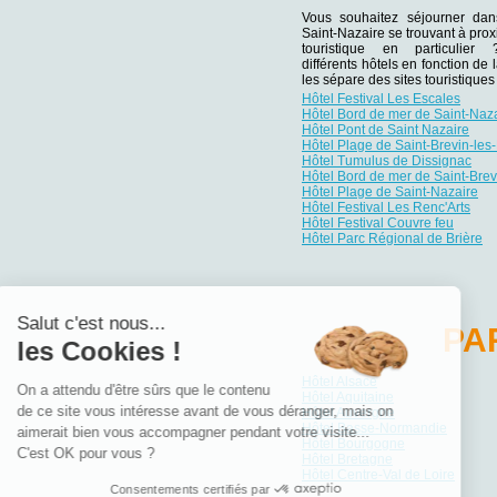
Vous souhaitez séjourner da
Saint-Nazaire se trouvant à prox
touristique en particulie
différents hôtels en fonction de 
les sépare des sites touristiqu
Hôtel Festival Les Escales
Hôtel Bord de mer de Saint-Naz
Hôtel Pont de Saint Nazaire
Hôtel Plage de Saint-Brevin-les
Hôtel Tumulus de Dissignac
Hôtel Bord de mer de Saint-Brev
Hôtel Plage de Saint-Nazaire
Hôtel Festival Les Renc'Arts
Hôtel Festival Couvre feu
Hôtel Parc Régional de Brière
Salut c'est nous...
PA
les Cookies !
Hôtel Alsace
On a attendu d'être sûrs que le contenu
Hôtel Aquitaine
de ce site vous intéresse avant de vous déranger, mais on
Hôtel Auvergne
Hôtel Basse-Normandie
aimerait bien vous accompagner pendant votre visite...
Hôtel Bourgogne
C'est OK pour vous ?
Hôtel Bretagne
Hôtel Centre-Val de Loire
Consentements certifiés par