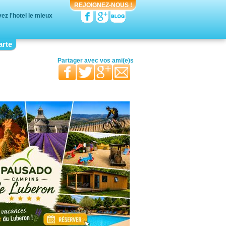
REJOIGNEZ-NOUS !
ez l'hotel le mieux
arte
votre moitié
vos proches
Partager avec
votre famille
vos ami(e)s