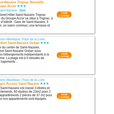
int-Nazaire Trignac Nouvelle
oupe Accor
aint-Nazaire :
2km
VOIR
Greet Hôtel Saint-Nazaire Trignac
L'OFFRE
du Groupe Accor se situe à Trignac, à
 d’intérêt : Gare de Saint-Nazaire. Il
n, un salon commun, une terrasse et
oire-Atlantique
|
Pays de la Loire
nfort Saint-Nazaire Océan
 du centre de Saint-Nazaire,
nfort Saint-Nazaire Océan vous
VOIR
des hébergements indépendants à la
L'OFFRE
ne. La plage est à 5 minutes de
 logements ...
oire-Atlantique
|
Pays de la Loire
gio Access Saint Nazaire
Saint-Nazaire est classé 3 étoiles et
rtements, 60 studios de 23m2 pour 2
VOIR
 appartements 2 pièces de 37 m2 pour
L'OFFRE
us nos appartements sont équipés