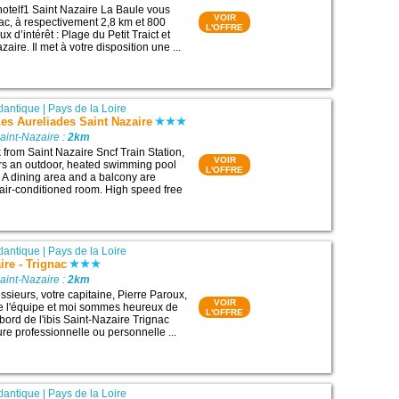
hotelf1 Saint Nazaire La Baule vous
VOIR
nac, à respectivement 2,8 km et 800
L'OFFRE
x d’intérêt : Plage du Petit Traict et
aire. Il met à votre disposition une ...
tlantique
|
Pays de la Loire
es Aureliades Saint Nazaire
aint-Nazaire :
2km
 from Saint Nazaire Sncf Train Station,
VOIR
fers an outdoor, heated swimming pool
L'OFFRE
. A dining area and a balcony are
 air-conditioned room. High speed free
tlantique
|
Pays de la Loire
ire - Trignac
aint-Nazaire :
2km
ieurs, votre capitaine, Pierre Paroux,
VOIR
te l'équipe et moi sommes heureux de
L'OFFRE
 bord de l'ibis Saint-Nazaire Trignac
re professionnelle ou personnelle ...
tlantique
|
Pays de la Loire