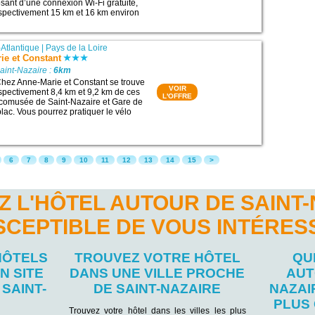
osant d’une connexion Wi-Fi gratuite,
respectivement 15 km et 16 km environ
-Atlantique
|
Pays de la Loire
ie et Constant
aint-Nazaire :
6km
hez Anne-Marie et Constant se trouve
VOIR
espectivement 8,4 km et 9,2 km de ces
L'OFFRE
: Ecomusée de Saint-Nazaire et Gare de
ac. Vous pourrez pratiquer le vélo
6
7
8
9
10
11
12
13
14
15
>
 L'HÔTEL AUTOUR DE SAINT
SCEPTIBLE DE VOUS INTÉRES
HÔTELS
TROUVEZ VOTRE HÔTEL
QU
N SITE
DANS UNE VILLE PROCHE
AUT
SAINT-
DE SAINT-NAZAIRE
NAZAI
PLUS
Trouvez votre hôtel dans les villes les plus