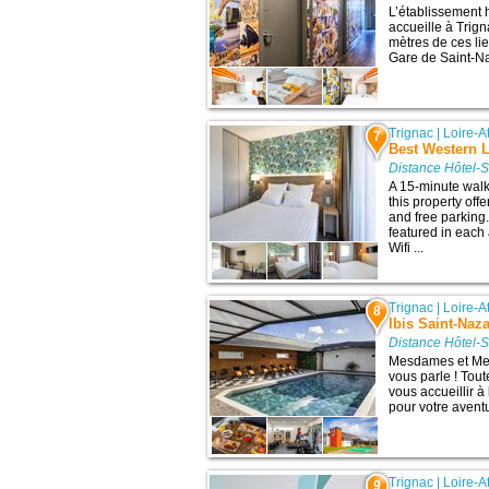
L’établissement 
accueille à Trig
mètres de ces lieu
Gare de Saint-Naz
Trignac
|
Loire-A
7
Best Western L
Distance Hôtel-S
A 15-minute walk
this property of
and free parking
featured in each
Wifi ...
Trignac
|
Loire-A
8
Ibis Saint-Naza
Distance Hôtel-S
Mesdames et Mess
vous parle ! Tou
vous accueillir à
pour votre aventu
Trignac
|
Loire-A
9