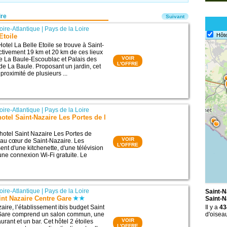
ire
Suivant
oire-Atlantique
|
Pays de la Loire
Hôte
Etoile
otel La Belle Etoile se trouve à Saint-
ctivement 19 km et 20 km de ces lieux
VOIR
 de La Baule-Escoublac et Palais des
L'OFFRE
de La Baule. Proposant un jardin, cet
 proximité de plusieurs ...
oire-Atlantique
|
Pays de la Loire
otel Saint-Nazaire Les Portes de l
hotel Saint Nazaire Les Portes de
VOIR
é au cœur de Saint-Nazaire. Les
L'OFFRE
nt d'une kitchenette, d'une télévision
d'une connexion Wi-Fi gratuite. Le
oire-Atlantique
|
Pays de la Loire
Saint-N
int Nazaire Centre Gare
Saint-N
aire, l’établissement ibis budget Saint
Il y a
43
Gare comprend un salon commun, une
d'oisea
VOIR
aurant et un bar. Cet hôtel 2 étoiles
L'OFFRE