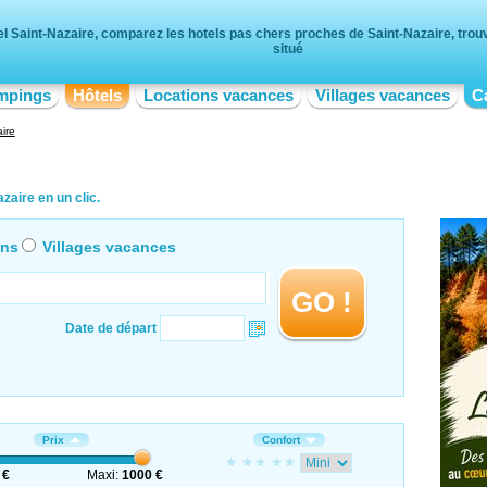
l Saint-Nazaire, comparez les hotels pas chers proches de Saint-Nazaire, trouv
situé
mpings
Hôtels
Locations vacances
Villages vacances
C
ire
zaire en un clic.
ons
Villages vacances
GO !
Date de départ
Prix
Confort
 €
Maxi:
1000 €