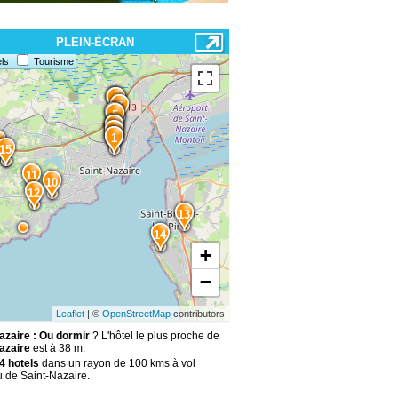
PLEIN-ÉCRAN
ls
Tourisme
9
8
7
6
5
4
3
2
1
15
11
10
12
13
14
+
−
Leaflet
| ©
OpenStreetMap
contributors
azaire : Ou dormir
? L'hôtel le plus proche de
azaire
est à 38 m.
4 hotels
dans un rayon de 100 kms à vol
u de Saint-Nazaire.