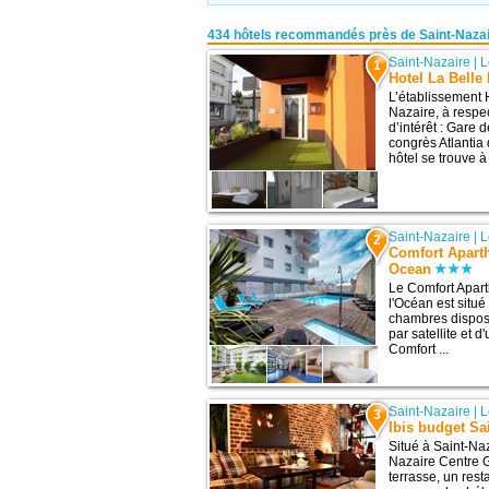
434 hôtels recommandés près de Saint-Naza
Saint-Nazaire
|
L
1
Hotel La Belle 
L’établissement H
Nazaire, à respe
d’intérêt : Gare
congrès Atlantia 
hôtel se trouve à
Saint-Nazaire
|
L
2
Comfort Aparth
Ocean
Le Comfort Apart
l'Océan est situ
chambres dispose
par satellite et 
Comfort ...
Saint-Nazaire
|
L
3
Ibis budget Sa
Situé à Saint-Naz
Nazaire Centre 
terrasse, un rest