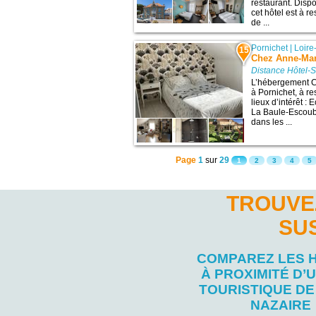
restaurant. Disp
cet hôtel est à 
de ...
Pornichet
|
Loire
15
Chez Anne-Mar
Distance Hôtel-S
L’hébergement C
à Pornichet, à r
lieux d’intérêt 
La Baule-Escoubl
dans les ...
Page
1
sur
29
1
2
3
4
5
TROUVEZ
SU
COMPAREZ LES 
À PROXIMITÉ D’U
TOURISTIQUE DE 
NAZAIRE