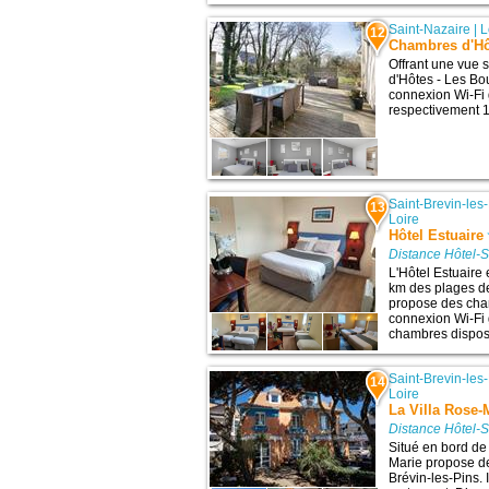
Saint-Nazaire
|
L
12
Chambres d'Hô
Offrant une vue s
d'Hôtes - Les Bo
connexion Wi-Fi g
respectivement 1,
Saint-Brevin-les
13
Loire
Hôtel Estuaire
Distance Hôtel-S
L'Hôtel Estuaire 
km des plages de
propose des cham
connexion Wi-Fi g
chambres dispose
Saint-Brevin-les
14
Loire
La Villa Rose-
Distance Hôtel-S
Situé en bord de
Marie propose de
Brévin-les-Pins. 