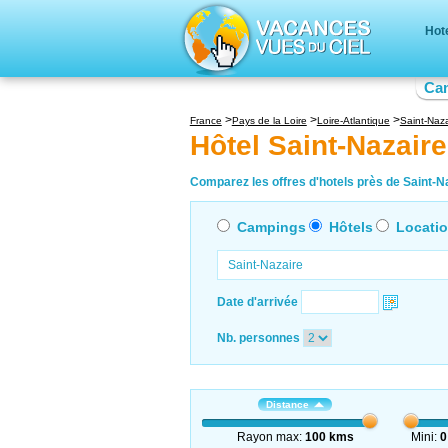
Hote
Ca
France
Pays de la Loire
Loire-Atlantique
Saint-Naza
Hôtel Saint-Nazaire
Comparez les offres d'hotels près de Saint-Na
Campings
Hôtels
Locati
Date d'arrivée
Nb. personnes
Distance
Rayon max:
100 kms
Mini:
0