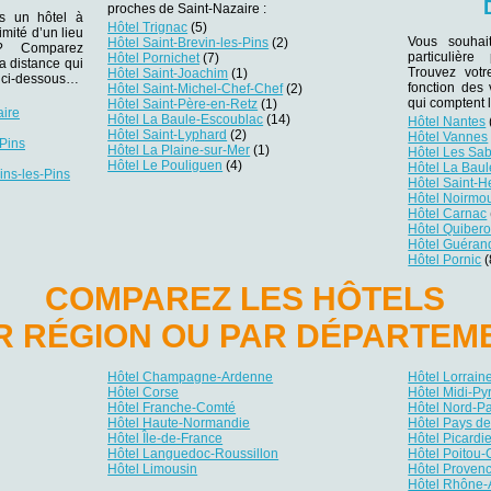
proches de Saint-Nazaire :
ns un hôtel à
Hôtel Trignac
(5)
imité d’un lieu
Vous souhai
Hôtel Saint-Brevin-les-Pins
(2)
r ? Comparez
particulièr
Hôtel Pornichet
(7)
la distance qui
Trouvez votr
Hôtel Saint-Joachim
(1)
es ci-dessous…
fonction des 
Hôtel Saint-Michel-Chef-Chef
(2)
qui comptent 
Hôtel Saint-Père-en-Retz
(1)
aire
Hôtel La Baule-Escoublac
(14)
Hôtel Nantes
Hôtel Saint-Lyphard
(2)
Hôtel Vannes
-Pins
Hôtel La Plaine-sur-Mer
(1)
Hôtel Les Sa
Hôtel Le Pouliguen
(4)
Hôtel La Bau
ins-les-Pins
Hôtel Saint-H
Hôtel Noirmout
Hôtel Carnac
Hôtel Quiber
Hôtel Guéran
Hôtel Pornic
(
COMPAREZ LES HÔTELS
R RÉGION OU PAR DÉPARTEM
Hôtel Champagne-Ardenne
Hôtel Lorrain
Hôtel Corse
Hôtel Midi-P
Hôtel Franche-Comté
Hôtel Nord-P
Hôtel Haute-Normandie
Hôtel Pays de
Hôtel Île-de-France
Hôtel Picardi
Hôtel Languedoc-Roussillon
Hôtel Poitou-
Hôtel Limousin
Hôtel Provenc
Hôtel Rhône-