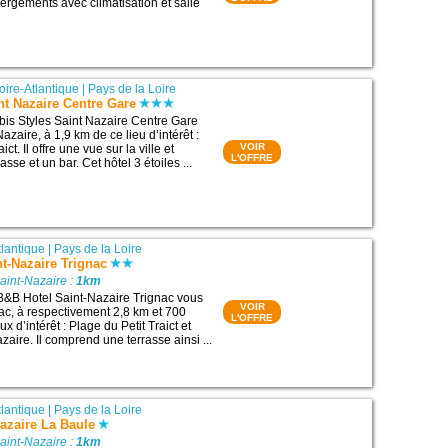
rgements avec climatisation et salle
oire-Atlantique
|
Pays de la Loire
int Nazaire Centre Gare
ibis Styles Saint Nazaire Centre Gare
Nazaire, à 1,9 km de ce lieu d’intérêt :
VOIR
ict. Il offre une vue sur la ville et
L'OFFRE
sse et un bar. Cet hôtel 3 étoiles ...
tlantique
|
Pays de la Loire
t-Nazaire Trignac
aint-Nazaire :
1km
B&B Hotel Saint-Nazaire Trignac vous
VOIR
nac, à respectivement 2,8 km et 700
L'OFFRE
x d’intérêt : Plage du Petit Traict et
aire. Il comprend une terrasse ainsi ...
tlantique
|
Pays de la Loire
Nazaire La Baule
aint-Nazaire :
1km