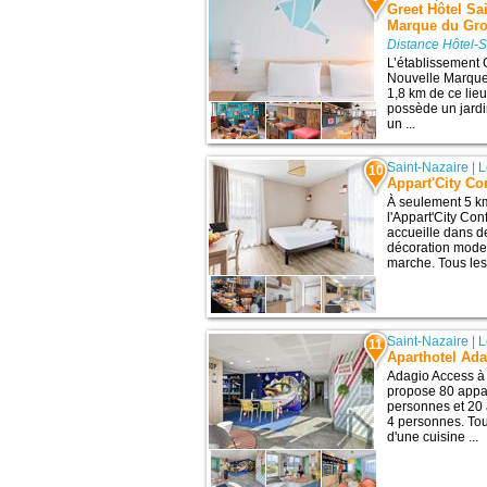
Greet Hôtel Sa
Marque du Gr
Distance Hôtel-S
L’établissement 
Nouvelle Marque 
1,8 km de ce lieu
possède un jardi
un ...
Saint-Nazaire
|
L
10
Appart'City Co
À seulement 5 km
l'Appart'City Co
accueille dans 
décoration moder
marche. Tous les
Saint-Nazaire
|
L
11
Aparthotel Ada
Adagio Access à 
propose 80 appa
personnes et 20
4 personnes. To
d'une cuisine ...