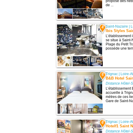
propose des hébe
de ...
Saint-Nazaire
|
L
4
Ibis Styles Sa
L’établissement 
se situe à Saint-
Plage du Petit Tra
possède une terra
Trignac
|
Loire-A
5
B&B Hotel Sain
Distance Hôtel-S
L’établissement 
accueille à Trig
mètres de ces lieu
Gare de Saint-Naz
Trignac
|
Loire-A
6
Hotelf1 Saint 
Distance Hôtel-S