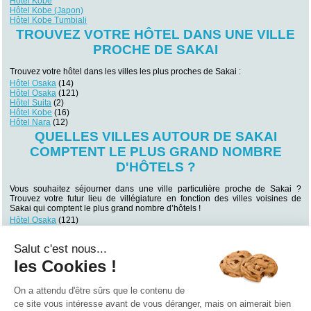
Hôtel Kobe
Hôtel Kobe (Japon)
Hôtel Kobe Tumbiali
TROUVEZ VOTRE HÔTEL DANS UNE VILLE
PROCHE DE SAKAI
Trouvez votre hôtel dans les villes les plus proches de Sakai :
Hôtel Osaka
(14)
Hôtel Osaka
(121)
Hôtel Suita
(2)
Hôtel Kobe
(16)
Hôtel Nara
(12)
QUELLES VILLES AUTOUR DE SAKAI
COMPTENT LE PLUS GRAND NOMBRE
D'HÔTELS ?
Vous souhaitez séjourner dans une ville particulière proche de Sakai ?
Trouvez votre futur lieu de villégiature en fonction des villes voisines de
Sakai qui comptent le plus grand nombre d’hôtels !
Hôtel Osaka
(121)
Hôtel Kyoto
(112)
Hôtel Kobe
(16)
Salut c'est nous...
Hôtel Osaka
(14)
Hôtel Nara
(12)
les Cookies !
Hôtel Himeji
(7)
Hôtel Ōtsu
(4)
Hôtel Suita
(2)
On a attendu d'être sûrs que le contenu de
Hôtel Ōtsu
(1)
ce site vous intéresse avant de vous déranger, mais on aimerait bien