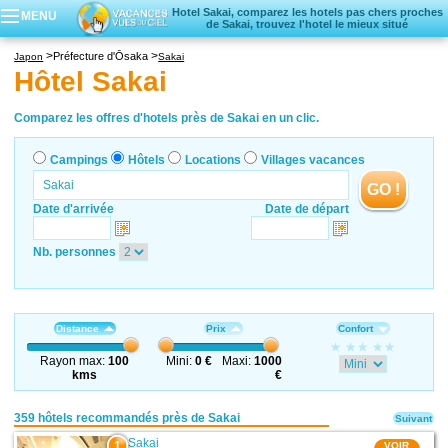
Hotel Sakai, comparez les hotels pas chers proches
MENU
de Sakai, trouvez l'hotel le mieux situé
Campings
Préfecture d'Ōsaka
Japon
Sakai
Hôtels
Hôtel Sakai
Locations vacances
Villages vacances
Comparez les offres d'hotels près de Sakai en un clic.
Campings
Hôtels
Locations
Villages vacances
GO !
Date d'arrivée
Date de départ
Nb. personnes
Distance
Prix
Confort
Rayon max:
100
Mini:
0 €
Maxi:
1000
kms
€
359 hôtels recommandés près de Sakai
Suivant
Sakai
1
VOIR