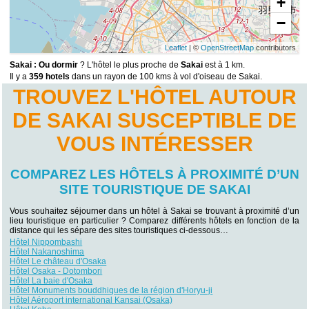
+
−
Leaflet
| ©
OpenStreetMap
contributors
Sakai : Ou dormir
? L'hôtel le plus proche de
Sakai
est à 1 km.
Il y a
359 hotels
dans un rayon de 100 kms à vol d'oiseau de Sakai.
TROUVEZ L'HÔTEL AUTOUR
DE SAKAI SUSCEPTIBLE DE
VOUS INTÉRESSER
COMPAREZ LES HÔTELS À PROXIMITÉ D’UN
SITE TOURISTIQUE DE SAKAI
Vous souhaitez séjourner dans un hôtel à Sakai se trouvant à proximité d’un
lieu touristique en particulier ? Comparez différents hôtels en fonction de la
distance qui les sépare des sites touristiques ci-dessous…
Hôtel Nippombashi
Hôtel Nakanoshima
Hôtel Le château d'Osaka
Hôtel Osaka - Dotombori
Hôtel La baie d'Osaka
Hôtel Monuments bouddhiques de la région d'Horyu-ji
Hôtel Aéroport international Kansai (Osaka)