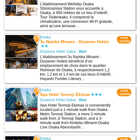
L’établissement Wellstay Osaka
Shinimamiya Station vous accueille à
Osaka, à 900 mètres de ce lieu d’intérêt :
Tour Tsūtenkaku. Il comprend la
climatisation, une connexion Wi-Fi gratuite,
ainsi qu’une terrasse ...
Osaka
13
VOIR
3u Namba Minami - Doyanen Hotels
L'OFFRE
Distance Hôtel-Sakai :
9km
L’établissement 3u Namba Minami -
Doyanen Hotels bénéficie d’un
emplacement de choix dans le quartier
Nishinari de Osaka, à respectivement 1,2
km, 1,2 km et 1,4 km de ces lieux d’intérêt :
Hayashi Fumiko Literary ...
Osaka
14
VOIR
Apa Hotel Tennoji Ekimae
L'OFFRE
Distance Hôtel-Sakai :
9km
Apa Hotel Tennoji-Ekimae is conveniently
located just a 1-minute walk from Osaka
Metro Tennoji Station, a mere 2-minute
walk from Jr Tennoji Station, and a 3-
minute walk from Kintetsu Minami-Osaka
Line Osaka Abenobashi ...
Osaka
15
VOIR