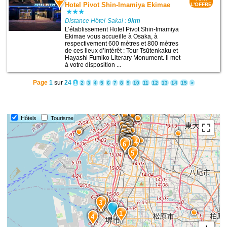
Hotel Pivot Shin-Imamiya Ekimae
L'OFFRE
Distance Hôtel-Sakai :
9km
L’établissement Hotel Pivot Shin-Imamiya
Ekimae vous accueille à Osaka, à
respectivement 600 mètres et 800 mètres
de ces lieux d’intérêt : Tour Tsūtenkaku et
Hayashi Fumiko Literary Monument. Il met
à votre disposition ...
Page
1
sur
24
1
2
3
4
5
6
7
8
9
10
11
12
13
14
15
>
Hôtels
Tourisme
12
13
15
10
11
9
14
8
7
6
5
2
3
1
4