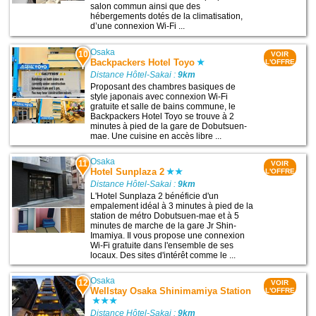
salon commun ainsi que des
hébergements dotés de la climatisation,
d’une connexion Wi-Fi ...
Osaka
10
VOIR
Backpackers Hotel Toyo
L'OFFRE
Distance Hôtel-Sakai :
9km
Proposant des chambres basiques de
style japonais avec connexion Wi-Fi
gratuite et salle de bains commune, le
Backpackers Hotel Toyo se trouve à 2
minutes à pied de la gare de Dobutsuen-
mae. Une cuisine en accès libre ...
Osaka
11
VOIR
Hotel Sunplaza 2
L'OFFRE
Distance Hôtel-Sakai :
9km
L'Hotel Sunplaza 2 bénéficie d'un
empalement idéal à 3 minutes à pied de la
station de métro Dobutsuen-mae et à 5
minutes de marche de la gare Jr Shin-
Imamiya. Il vous propose une connexion
Wi-Fi gratuite dans l'ensemble de ses
locaux. Des sites d'intérêt comme le ...
Osaka
12
VOIR
Wellstay Osaka Shinimamiya Station
L'OFFRE
Distance Hôtel-Sakai :
9km