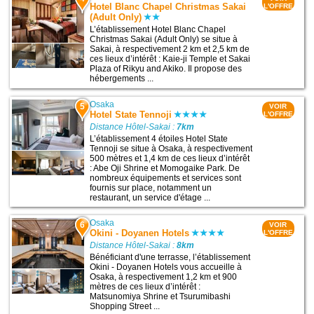
Hotel Blanc Chapel Christmas Sakai
L'OFFRE
(Adult Only)
L’établissement Hotel Blanc Chapel
Christmas Sakai (Adult Only) se situe à
Sakai, à respectivement 2 km et 2,5 km de
ces lieux d’intérêt : Kaie-ji Temple et Sakai
Plaza of Rikyu and Akiko. Il propose des
hébergements ...
Osaka
5
VOIR
Hotel State Tennoji
L'OFFRE
Distance Hôtel-Sakai :
7km
L’établissement 4 étoiles Hotel State
Tennoji se situe à Osaka, à respectivement
500 mètres et 1,4 km de ces lieux d’intérêt
: Abe Oji Shrine et Momogaike Park. De
nombreux équipements et services sont
fournis sur place, notamment un
restaurant, un service d'étage ...
Osaka
6
VOIR
Okini - Doyanen Hotels
L'OFFRE
Distance Hôtel-Sakai :
8km
Bénéficiant d'une terrasse, l’établissement
Okini - Doyanen Hotels vous accueille à
Osaka, à respectivement 1,2 km et 900
mètres de ces lieux d’intérêt :
Matsunomiya Shrine et Tsurumibashi
Shopping Street ...