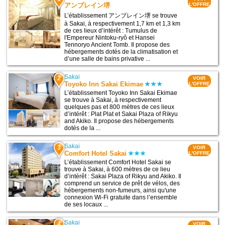
アンブレイン堺
L'OFFRE
L’établissement アンブレイン堺 se trouve
à Sakai, à respectivement 1,7 km et 1,3 km
de ces lieux d’intérêt : Tumulus de
l'Empereur Nintoku-ryô et Hansei
Tennoryo Ancient Tomb. Il propose des
hébergements dotés de la climatisation et
d’une salle de bains privative ...
Sakai
2
VOIR
Toyoko Inn Sakai Ekimae
L'OFFRE
L’établissement Toyoko Inn Sakai Ekimae
se trouve à Sakai, à respectivement
quelques pas et 800 mètres de ces lieux
d’intérêt : Plat Plat et Sakai Plaza of Rikyu
and Akiko. Il propose des hébergements
dotés de la ...
Sakai
3
VOIR
Comfort Hotel Sakai
L'OFFRE
L’établissement Comfort Hotel Sakai se
trouve à Sakai, à 600 mètres de ce lieu
d’intérêt : Sakai Plaza of Rikyu and Akiko. Il
comprend un service de prêt de vélos, des
hébergements non-fumeurs, ainsi qu'une
connexion Wi-Fi gratuite dans l’ensemble
de ses locaux ...
Sakai
4
VOIR