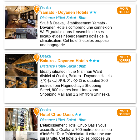
Osaka
7
VOIR
Yamato - Doyanen Hotels
L'OFFRE
Distance Hôtel-Sakai :
8km
Situé à Osaka, l’établissement Yamato -
Doyanen Hotels comprend une connexion
Wi-Fi gratuite dans l’ensemble de ses
locaux et des hébergements dotés de la
climatisation. Cet hôtel 2 étoiles propose
une bagagerie ...
Osaka
8
VOIR
Bakuro - Doyanen Hotels
L'OFFRE
Distance Hôtel-Sakai :
8km
Ideally situated in the Nishinari Ward
district of Osaka, Bakuro - Doyanen Hotels
どやねんホテルズ バクロ is situated 200
metres from Haginochaya Shopping
Street, 800 metres from Hanazono
Shopping Mall and 1.2 km from Shinsekai
...
Osaka
9
VOIR
Hotel Chuo Oasis
L'OFFRE
Distance Hôtel-Sakai :
9km
L’établissement Hotel Chuo Oasis vous
accueille à Osaka, à 700 mètres de ce lieu
d’intérêt : Tour Tsūtenkaku. Il offre une vue
sur la ville. Cet hôtel 2 étoiles propose un