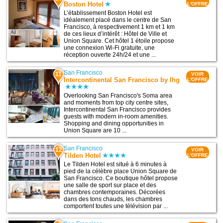
Boston Hotel
L'OFFRE
L’établissement Boston Hotel est
idéalement placé dans le centre de San
Francisco, à respectivement 1 km et 1 km
de ces lieux d’intérêt : Hôtel de Ville et
Union Square. Cet hôtel 1 étoile propose
une connexion Wi-Fi gratuite, une
réception ouverte 24h/24 et une ...
San Francisco
11
VOIR
Intercontinental San Francisco by Ihg
L'OFFRE
Overlooking San Francisco's Soma area
and moments from top city centre sites,
Intercontinental San Francisco provides
guests with modern in-room amenities.
Shopping and dining opportunities in
Union Square are 10 ...
San Francisco
12
VOIR
Tilden Hotel
L'OFFRE
Le Tilden Hotel est situé à 6 minutes à
pied de la célèbre place Union Square de
San Francisco. Ce boutique hôtel propose
une salle de sport sur place et des
chambres contemporaines. Décorées
dans des tons chauds, les chambres
comportent toutes une télévision par ...