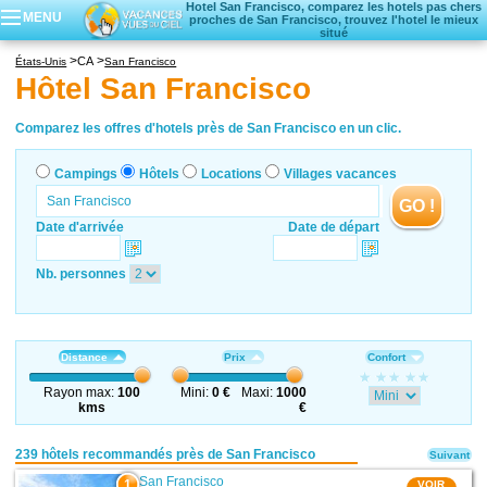
Hotel San Francisco, comparez les hotels pas chers
MENU
proches de San Francisco, trouvez l'hotel le mieux
situé
Campings
CA
États-Unis
San Francisco
Hôtels
Hôtel San Francisco
Locations vacances
Villages vacances
Comparez les offres d'hotels près de San Francisco en un clic.
Campings
Hôtels
Locations
Villages vacances
GO !
Date d'arrivée
Date de départ
Nb. personnes
Distance
Prix
Confort
Rayon max:
100
Mini:
0 €
Maxi:
1000
kms
€
239 hôtels recommandés près de San Francisco
Suivant
San Francisco
1
VOIR