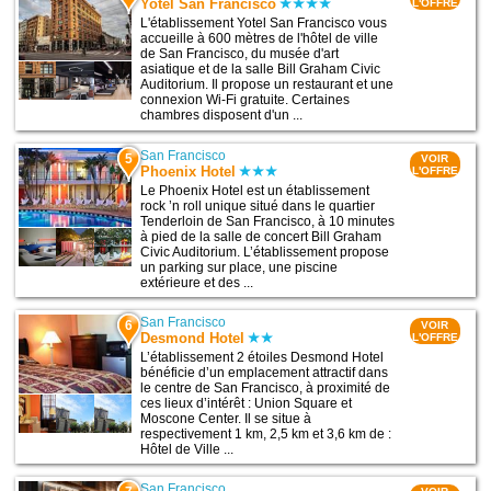
Yotel San Francisco
L'OFFRE
L'établissement Yotel San Francisco vous
accueille à 600 mètres de l'hôtel de ville
de San Francisco, du musée d'art
asiatique et de la salle Bill Graham Civic
Auditorium. Il propose un restaurant et une
connexion Wi-Fi gratuite. Certaines
chambres disposent d'un ...
San Francisco
5
VOIR
Phoenix Hotel
L'OFFRE
Le Phoenix Hotel est un établissement
rock ’n roll unique situé dans le quartier
Tenderloin de San Francisco, à 10 minutes
à pied de la salle de concert Bill Graham
Civic Auditorium. L’établissement propose
un parking sur place, une piscine
extérieure et des ...
San Francisco
6
VOIR
Desmond Hotel
L'OFFRE
L’établissement 2 étoiles Desmond Hotel
bénéficie d’un emplacement attractif dans
le centre de San Francisco, à proximité de
ces lieux d’intérêt : Union Square et
Moscone Center. Il se situe à
respectivement 1 km, 2,5 km et 3,6 km de :
Hôtel de Ville ...
San Francisco