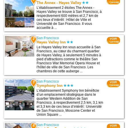
The Annex - Hayes Valley
L'OFFRE
L’établissement 2 étoiles The Annex -
Hayes Valley se trouve à San Francisco, à
respectivement 600 mètres et 2,7 km de
ces lieux d’intérêt : Hôtel de Ville et
Université de San Francisco. Il vous
accueille à ...
San Francisco
2
VOIR
Hayes Valley Inn
L'OFFRE
Le Hayes Valley Inn vous accueille à San
Francisco, au cœur du charmant quartier
de Hayes Valley, à seulement 5 minutes à
pied d'attractions comme le théâtre San
Francisco War Memorial Opera House et
l'hôtel de ville de San Francisco. Les
chambres de cette auberge ...
San Francisco
3
VOIR
Symphony Inn
L'OFFRE
L’établissement Symphony Inn bénéficie
d’un emplacement stratégique dans le
quartier Western Addition de San
Francisco, à respectivement 2,5 km, 3,1 km
et 3,3 km de ces lieux d’intérêt : Université
de San Francisco, Moscone Center et
Union Square ...
San Francisco
4
VOIR