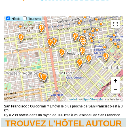
Hôtels
Tourisme
13
15
9
14
8
12
7
10
5
11
6
4
3
2
1
+
−
Leaflet
| ©
OpenStreetMap
contributors
San Francisco : Ou dormir
? L'hôtel le plus proche de
San Francisco
est à 3
km.
Il y a
239 hotels
dans un rayon de 100 kms à vol d'oiseau de San Francisco.
TROUVEZ L'HÔTEL AUTOUR