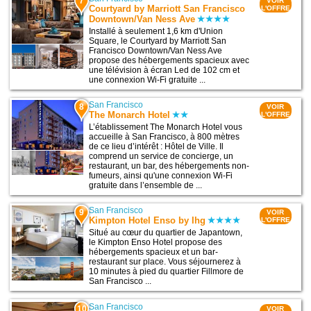
7
VOIR
Courtyard by Marriott San Francisco
L'OFFRE
Downtown/Van Ness Ave
Installé à seulement 1,6 km d'Union
Square, le Courtyard by Marriott San
Francisco Downtown/Van Ness Ave
propose des hébergements spacieux avec
une télévision à écran Led de 102 cm et
une connexion Wi-Fi gratuite ...
San Francisco
8
VOIR
The Monarch Hotel
L'OFFRE
L’établissement The Monarch Hotel vous
accueille à San Francisco, à 800 mètres
de ce lieu d’intérêt : Hôtel de Ville. Il
comprend un service de concierge, un
restaurant, un bar, des hébergements non-
fumeurs, ainsi qu'une connexion Wi-Fi
gratuite dans l’ensemble de ...
San Francisco
9
VOIR
Kimpton Hotel Enso by Ihg
L'OFFRE
Situé au cœur du quartier de Japantown,
le Kimpton Enso Hotel propose des
hébergements spacieux et un bar-
restaurant sur place. Vous séjournerez à
10 minutes à pied du quartier Fillmore de
San Francisco ...
San Francisco
10
VOIR