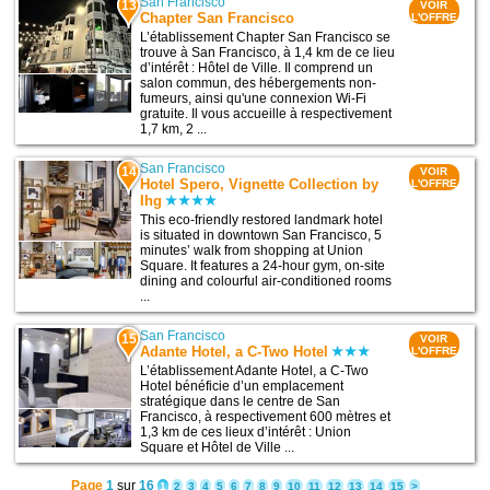
San Francisco
13
VOIR
Chapter San Francisco
L'OFFRE
L’établissement Chapter San Francisco se
trouve à San Francisco, à 1,4 km de ce lieu
d’intérêt : Hôtel de Ville. Il comprend un
salon commun, des hébergements non-
fumeurs, ainsi qu'une connexion Wi-Fi
gratuite. Il vous accueille à respectivement
1,7 km, 2 ...
San Francisco
14
VOIR
Hotel Spero, Vignette Collection by
L'OFFRE
Ihg
This eco-friendly restored landmark hotel
is situated in downtown San Francisco, 5
minutes’ walk from shopping at Union
Square. It features a 24-hour gym, on-site
dining and colourful air-conditioned rooms
...
San Francisco
15
VOIR
Adante Hotel, a C-Two Hotel
L'OFFRE
L’établissement Adante Hotel, a C-Two
Hotel bénéficie d’un emplacement
stratégique dans le centre de San
Francisco, à respectivement 600 mètres et
1,3 km de ces lieux d’intérêt : Union
Square et Hôtel de Ville ...
Page
1
sur
16
1
2
3
4
5
6
7
8
9
10
11
12
13
14
15
>