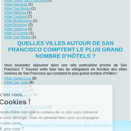
Hôtel South San Francisco
(5)
Hôtel Alameda
(1)
Hôtel San Bruno
(1)
Hôtel Millbrae
(1)
Hôtel Oakland
(7)
Hôtel Burlingame
(1)
Hôtel Berkeley
(2)
Hôtel Oakland
(1)
Hôtel El Cerrito
(1)
Hôtel San Mateo
(1)
QUELLES VILLES AUTOUR DE SAN
FRANCISCO COMPTENT LE PLUS GRAND
NOMBRE D'HÔTELS ?
Vous souhaitez séjourner dans une ville particulière proche de San
Francisco ? Trouvez votre futur lieu de villégiature en fonction des villes
voisines de San Francisco qui comptent le plus grand nombre d’hôtels !
Hôtel Santa Cruz
(9)
Hôtel San Jose
(8)
Hôtel Oakland
(7)
Hôtel San José
(7)
Salut c'est nous...
Hôtel Santa Rosa
(6)
Hôtel Milpitas
(6)
les Cookies !
Hôtel Napa
(5)
Hôtel South San Francisco
(5)
Hôtel Sunnyvale
(5)
On a attendu d'être sûrs que le contenu de
Hôtel Palo Alto
(5)
ce site vous intéresse avant de vous déranger, mais on aimerait bien
vous accompagner pendant votre visite...
Qui sommes nous ?
|
Contactez-nous
|
Nos partenaires
C'est OK pour vous ?