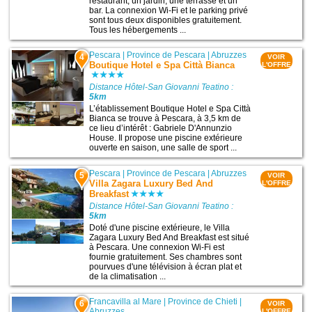
restaurant, un jardin, une terrasse et un
bar. La connexion Wi-Fi et le parking privé
sont tous deux disponibles gratuitement.
Tous les hébergements ...
Pescara
|
Province de Pescara
|
Abruzzes
4
VOIR
Boutique Hotel e Spa Città Bianca
L'OFFRE
Distance Hôtel-San Giovanni Teatino :
5km
L’établissement Boutique Hotel e Spa Città
Bianca se trouve à Pescara, à 3,5 km de
ce lieu d’intérêt : Gabriele D'Annunzio
House. Il propose une piscine extérieure
ouverte en saison, une salle de sport ...
Pescara
|
Province de Pescara
|
Abruzzes
5
VOIR
Villa Zagara Luxury Bed And
L'OFFRE
Breakfast
Distance Hôtel-San Giovanni Teatino :
5km
Doté d'une piscine extérieure, le Villa
Zagara Luxury Bed And Breakfast est situé
à Pescara. Une connexion Wi-Fi est
fournie gratuitement. Ses chambres sont
pourvues d'une télévision à écran plat et
de la climatisation ...
Francavilla al Mare
|
Province de Chieti
|
6
VOIR
Abruzzes
L'OFFRE