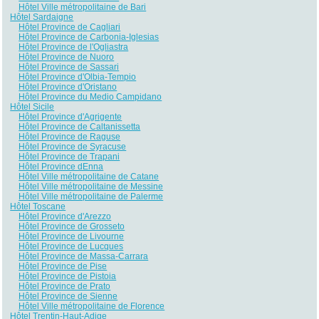
Hôtel Ville métropolitaine de Bari
Hôtel Sardaigne
Hôtel Province de Cagliari
Hôtel Province de Carbonia-Iglesias
Hôtel Province de l'Ogliastra
Hôtel Province de Nuoro
Hôtel Province de Sassari
Hôtel Province d'Olbia-Tempio
Hôtel Province d'Oristano
Hôtel Province du Medio Campidano
Hôtel Sicile
Hôtel Province d'Agrigente
Hôtel Province de Caltanissetta
Hôtel Province de Raguse
Hôtel Province de Syracuse
Hôtel Province de Trapani
Hôtel Province dEnna
Hôtel Ville métropolitaine de Catane
Hôtel Ville métropolitaine de Messine
Hôtel Ville métropolitaine de Palerme
Hôtel Toscane
Hôtel Province d'Arezzo
Hôtel Province de Grosseto
Hôtel Province de Livourne
Hôtel Province de Lucques
Hôtel Province de Massa-Carrara
Hôtel Province de Pise
Hôtel Province de Pistoia
Hôtel Province de Prato
Hôtel Province de Sienne
Hôtel Ville métropolitaine de Florence
Hôtel Trentin-Haut-Adige