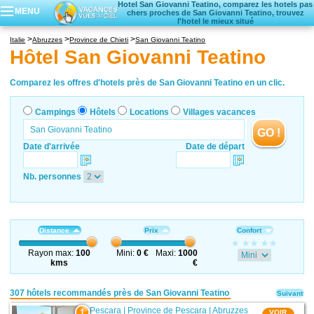
Hotel San Giovanni Teatino, comparez les hotels pas
MENU
chers proches de San Giovanni Teatino, trouvez
l'hotel le mieux situé
Campings
Italie
Abruzzes
Province de Chieti
San Giovanni Teatino
Hôtels
Hôtel San Giovanni Teatino
Locations vacances
Villages vacances
Comparez les offres d'hotels près de San Giovanni Teatino en un clic.
Campings
Hôtels
Locations
Villages vacances
GO !
Date d'arrivée
Date de départ
Nb. personnes
Distance
Prix
Confort
Rayon max:
100
Mini:
0 €
Maxi:
1000
kms
€
307 hôtels recommandés près de San Giovanni Teatino
Suivant
Pescara
|
Province de Pescara
|
Abruzzes
1
VOIR