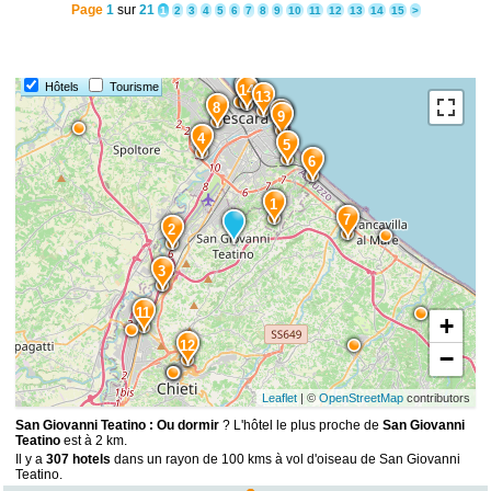
Page
1
sur
21
1
2
3
4
5
6
7
8
9
10
11
12
13
14
15
>
Hôtels
Tourisme
15
14
13
8
10
9
4
5
6
1
7
2
3
11
+
12
−
Leaflet
| ©
OpenStreetMap
contributors
San Giovanni Teatino : Ou dormir
? L'hôtel le plus proche de
San Giovanni
Teatino
est à 2 km.
Il y a
307 hotels
dans un rayon de 100 kms à vol d'oiseau de San Giovanni
Teatino.