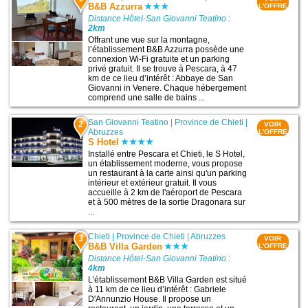
B&B Azzurra
L'OFFRE
Distance Hôtel-San Giovanni Teatino :
2km
Offrant une vue sur la montagne,
l’établissement B&B Azzurra possède une
connexion Wi-Fi gratuite et un parking
privé gratuit. Il se trouve à Pescara, à 47
km de ce lieu d’intérêt : Abbaye de San
Giovanni in Venere. Chaque hébergement
comprend une salle de bains ...
San Giovanni Teatino
|
Province de Chieti
|
2
VOIR
Abruzzes
L'OFFRE
S Hotel
Installé entre Pescara et Chieti, le S Hotel,
un établissement moderne, vous propose
un restaurant à la carte ainsi qu'un parking
intérieur et extérieur gratuit. Il vous
accueille à 2 km de l'aéroport de Pescara
et à 500 mètres de la sortie Dragonara sur
...
Chieti
|
Province de Chieti
|
Abruzzes
3
VOIR
B&B Villa Garden
L'OFFRE
Distance Hôtel-San Giovanni Teatino :
4km
L’établissement B&B Villa Garden est situé
à 11 km de ce lieu d’intérêt : Gabriele
D'Annunzio House. Il propose un