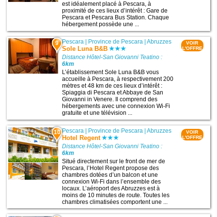
est idéalement placé à Pescara, à
proximité de ces lieux d’intérêt : Gare de
Pescara et Pescara Bus Station. Chaque
hébergement possède une ...
Pescara
|
Province de Pescara
|
Abruzzes
9
VOIR
Sole Luna B&B
L'OFFRE
Distance Hôtel-San Giovanni Teatino :
6km
L’établissement Sole Luna B&B vous
accueille à Pescara, à respectivement 200
mètres et 48 km de ces lieux d’intérêt :
Spiaggia di Pescara et Abbaye de San
Giovanni in Venere. Il comprend des
hébergements avec une connexion Wi-Fi
gratuite et une télévision ...
Pescara
|
Province de Pescara
|
Abruzzes
10
VOIR
Hotel Regent
L'OFFRE
Distance Hôtel-San Giovanni Teatino :
6km
Situé directement sur le front de mer de
Pescara, l’Hotel Regent propose des
chambres dotées d’un balcon et une
connexion Wi-Fi dans l’ensemble des
locaux. L’aéroport des Abruzzes est à
moins de 10 minutes de route. Toutes les
chambres climatisées comportent une ...