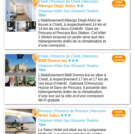
Chieti
|
Province de Chieti
|
Abruzzes
11
VOIR
Albergo Degli Amici
L'OFFRE
Distance Hôtel-San Giovanni Teatino :
7km
L’établissement Albergo Degli Amici se
trouve à Chieti, à respectivement 14 km et
14 km de ces lieux d’intérêt : Gare de
Pescara et Pescara Bus Station. Cet hôtel
2 étoiles propose un jardin ainsi que des
hébergements dotés de la climatisation et
d’une connexion ...
Chieti
|
Province de Chieti
|
Abruzzes
12
VOIR
B&B Domvs tva
L'OFFRE
Distance Hôtel-San Giovanni Teatino :
7km
L’établissement B&B Domvs tva se situe à
Chieti, à respectivement 17 km et 17 km de
ces lieux d’intérêt : Gabriele D'Annunzio
House et Gare de Pescara. Il possède des
hébergements dotés de la climatisation,
d’une vue sur la ville et d’une connexion
Wi-Fi gratuite ...
Pescara
|
Province de Pescara
|
Abruzzes
13
VOIR
Hotel Salus
L'OFFRE
Distance Hôtel-San Giovanni Teatino :
7km
Le Salus Hotel est situé sur le Lungomare