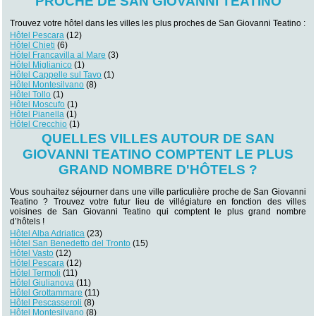
PROCHE DE SAN GIOVANNI TEATINO
Trouvez votre hôtel dans les villes les plus proches de San Giovanni Teatino :
Hôtel Pescara
(12)
Hôtel Chieti
(6)
Hôtel Francavilla al Mare
(3)
Hôtel Miglianico
(1)
Hôtel Cappelle sul Tavo
(1)
Hôtel Montesilvano
(8)
Hôtel Tollo
(1)
Hôtel Moscufo
(1)
Hôtel Pianella
(1)
Hôtel Crecchio
(1)
QUELLES VILLES AUTOUR DE SAN
GIOVANNI TEATINO COMPTENT LE PLUS
GRAND NOMBRE D'HÔTELS ?
Vous souhaitez séjourner dans une ville particulière proche de San Giovanni
Teatino ? Trouvez votre futur lieu de villégiature en fonction des villes
voisines de San Giovanni Teatino qui comptent le plus grand nombre
d’hôtels !
Hôtel Alba Adriatica
(23)
Hôtel San Benedetto del Tronto
(15)
Hôtel Vasto
(12)
Hôtel Pescara
(12)
Hôtel Termoli
(11)
Hôtel Giulianova
(11)
Hôtel Grottammare
(11)
Hôtel Pescasseroli
(8)
Hôtel Montesilvano
(8)