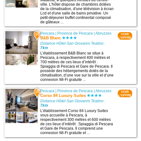
Matteotti, à quelques minutes du centre-
ville. L'hôtel dispose de chambres dotées
de la climatisation, d'une télévision à écran
Lcd et d'une salle de bains privative. Un
petit-déjeuner buffet continental composé
de gâteaux ...
Pescara
|
Province de Pescara
|
Abruzzes
14
VOIR
B&B Blanc
L'OFFRE
Distance Hôtel-San Giovanni Teatino :
7km
L’établissement B&B Blanc se situe à
Pescara, à respectivement 400 mètres et
700 mètres de ces lieux d’intérêt :
Spiaggia di Pescara et Gare de Pescara. Il
possède des hébergements dotés de la
climatisation, d’une vue sur la ville et d’une
connexion Wi-Fi gratuite ...
Pescara
|
Province de Pescara
|
Abruzzes
15
VOIR
Corso 84 Luxury Suites
L'OFFRE
Distance Hôtel-San Giovanni Teatino :
7km
L’établissement Corso 84 Luxury Suites
vous accueille à Pescara, à
respectivement 300 mètres et 600 mètres
de ces lieux d’intérêt : Spiaggia di Pescara
et Gare de Pescara. Il comprend une
connexion Wi-Fi gratuite et ...