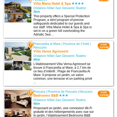
Villa Maria Hotel & Spa
Distance Hôtel-San Giovanni Teatino :
5km
This property offers a Special Protection
Program, a strict program of precise
safeguards dedicated to our guests and
our staff. Villa Maria Hotel & Spa & Spa is
set in on a green hill overlooking the
Adriatic Sea ...
Francavilla al Mare
|
Province de Chieti
|
7
VOIR
Abruzzes
L'OFFRE
Villa Verna Agriresort
Distance Hôtel-San Giovanni Teatino :
6km
L’établissement Villa Verna Agriresort se
trouve à Francavilla al Mare, à 2,7 km de
ce lieu d’intérêt : Plage de Francavilla Al
Mare. Il propose un jardin, un salon
commun, une terrasse et un parking privé
...
Pescara
|
Province de Pescara
|
Abruzzes
8
VOIR
Bedrooms B&B
L'OFFRE
Distance Hôtel-San Giovanni Teatino :
6km
Proposant un jardin, une connexion Wi-Fi
gratuite et des hébergements avec vue sur
le jardin, l’établissement Bedrooms B&B