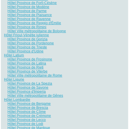
Hôtel Province de Forlì-Césène
Hôtel Province de Modène
Hôtel Province de Parme
Hôtel Province de Plaisance
Hôtel Province de Ravenne
Hôtel Province de Reggio d'Émilie
Hôtel Province de Rimini
Hôtel Ville métropolitaine de Bologne
Hôtel Frioul-Vénétie julienne
Hôtel Province de Gorizia
Hôtel Province de Pordenone
Hôtel Province de Trieste
Hôtel Province d'Udine
Hôtel Latium
Hôtel Province de Frosinone
Hôtel Province de Latina
Hôtel Province de Rieti
Hôtel Province de Viterbe
Hôtel Ville métropolitaine de Rome
Hôtel Ligurie
Hôtel Province de La Spezia
Hôtel Province de Savone
Hôtel Province d'Imperia
Hôtel Ville métropolitaine de Gênes
Hôtel Lombardie
Hôtel Province de Bergame
Hôtel Province de Brescia
Hôtel Province de Côme
Hôtel Province de Crémone
Hôtel Province de Lecco
Hôtel Province de Lodi
Hôtel Province de Mantoue