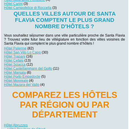
Hôtel Carini
(3)
Hôtel Campofelice di Roccella
(3)
QUELLES VILLES AUTOUR DE SANTA
FLAVIA COMPTENT LE PLUS GRAND
NOMBRE D'HÔTELS ?
Vous souhaitez séjourner dans une ville particulière proche de Santa Flavia
? Trouvez votre futur lieu de villégiature en fonction des villes voisines de
Santa Flavia qui comptent le plus grand nombre d’hôtels !
Hôtel Palerme
(82)
Hôtel San Vito Lo Capo
(30)
Hôtel Trapani
(16)
Hôtel Cefalù
(13)
Hôtel Sciacca
(12)
Hôtel Castellammare del Golfo
(11)
Hôtel Marsala
(6)
Hôtel Porto Empedocle
(5)
Hôtel Monreale
(4)
Hôtel Mazara del Vallo
(4)
COMPAREZ LES HÔTELS
PAR RÉGION OU PAR
DÉPARTEMENT
Hôtel Abruzzes