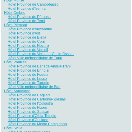
Hôtel Molise
Hôtel Province de Campobasso
Hôtel Province d'Isernia
Hôtel Ombrie
Hôtel Province de Pérouse
Hôtel Province de Terni
Hôtel Piémont
Hôtel Province d'Alexandrie
Hôtel Province d'Asti
Hôtel Province de Biella
Hôtel Province de Coni
Hôtel Province de Novare
Hôtel Province de Verceil
Hôtel Province du Verbano-Cusio-Ossola
Hôtel Ville métropolitaine de Turin
Hôtel Pouilles
Hôtel Province de Barletta-Andria-Trani
Hôtel Province de Brindisi
Hôtel Province de Foggia
Hôtel Province de Lecce
Hôtel Province de Tarente
Hôtel Ville métropolitaine de Bari
Hôtel Sardaigne
Hôtel Province de Cagliari
Hôtel Province de Carbonia-Iglesias
Hôtel Province de l'Ogliastra
Hôtel Province de Nuoro
Hôtel Province de Sassari
Hôtel Province d'Olbia-Tempio
Hôtel Province d'Oristano
Hôtel Province du Medio Campidano
Hôtel Sicile