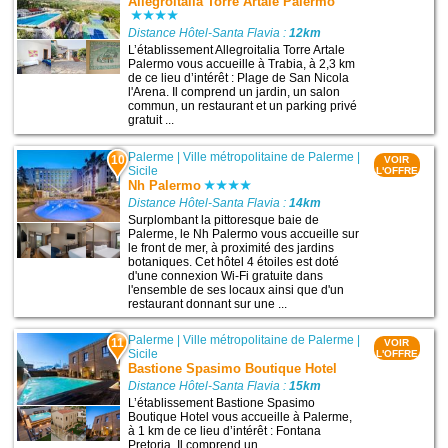
Allegroitalia Torre Artale Palermo
Distance Hôtel-Santa Flavia :
12km
L’établissement Allegroitalia Torre Artale
Palermo vous accueille à Trabia, à 2,3 km
de ce lieu d’intérêt : Plage de San Nicola
l'Arena. Il comprend un jardin, un salon
commun, un restaurant et un parking privé
gratuit ...
Palerme
|
Ville métropolitaine de Palerme
|
10
VOIR
Sicile
L'OFFRE
Nh Palermo
Distance Hôtel-Santa Flavia :
14km
Surplombant la pittoresque baie de
Palerme, le Nh Palermo vous accueille sur
le front de mer, à proximité des jardins
botaniques. Cet hôtel 4 étoiles est doté
d'une connexion Wi-Fi gratuite dans
l'ensemble de ses locaux ainsi que d'un
restaurant donnant sur une ...
Palerme
|
Ville métropolitaine de Palerme
|
11
VOIR
Sicile
L'OFFRE
Bastione Spasimo Boutique Hotel
Distance Hôtel-Santa Flavia :
15km
L’établissement Bastione Spasimo
Boutique Hotel vous accueille à Palerme,
à 1 km de ce lieu d’intérêt : Fontana
Pretoria. Il comprend un