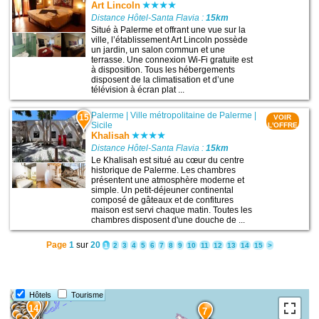
Art Lincoln
Distance Hôtel-Santa Flavia :
15km
Situé à Palerme et offrant une vue sur la
ville, l’établissement Art Lincoln possède
un jardin, un salon commun et une
terrasse. Une connexion Wi-Fi gratuite est
à disposition. Tous les hébergements
disposent de la climatisation et d’une
télévision à écran plat ...
Palerme
|
Ville métropolitaine de Palerme
|
15
VOIR
Sicile
L'OFFRE
Khalisah
Distance Hôtel-Santa Flavia :
15km
Le Khalisah est situé au cœur du centre
historique de Palerme. Les chambres
présentent une atmosphère moderne et
simple. Un petit-déjeuner continental
composé de gâteaux et de confitures
maison est servi chaque matin. Toutes les
chambres disposent d'une douche de ...
Page
1
sur
20
1
2
3
4
5
6
7
8
9
10
11
12
13
14
15
>
Hôtels
Tourisme
15
12
10
11
13
14
7