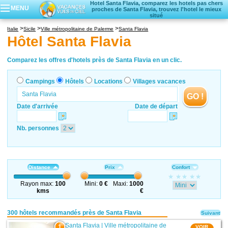
Hotel Santa Flavia, comparez les hotels pas chers
MENU
proches de Santa Flavia, trouvez l'hotel le mieux
situé
Campings
Italie
Sicile
Ville métropolitaine de Palerme
Santa Flavia
Hôtels
Hôtel Santa Flavia
Locations vacances
Villages vacances
Comparez les offres d'hotels près de Santa Flavia en un clic.
Campings
Hôtels
Locations
Villages vacances
GO !
Date d'arrivée
Date de départ
Nb. personnes
Distance
Prix
Confort
Rayon max:
100
Mini:
0 €
Maxi:
1000
kms
€
300 hôtels recommandés près de Santa Flavia
Suivant
Santa Flavia
|
Ville métropolitaine de
1
VOIR