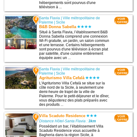
hébergements sont pourvus d'une
télévision à ...
Santa Flavia
|
Ville métropolitaine de
4
VOIR
Palerme
|
Sicile
L'OFFRE
B&B Donna Sabella
Situé à Santa Flavia, l’établissement B&B
Donna Sabella comprend une connexion
Wi-Fi gratuite, un jardin, un salon commun
et une terrasse. Certains hébergements
sont pourvus d'une télévision à écran plat
par satellite, d'une cuisine entièrement
équipée avec un ...
Santa Flavia
|
Ville métropolitaine de
5
VOIR
Palerme
|
Sicile
L'OFFRE
Agriturismo Villa Cefalà
L'Agriturismo Villa Cefalà se situe sur la
côte nord de la Sicile, à seulement une
demi-heure de trajet de la ville de
Palerme. Pour le petit-déjeuner et le dîner,
vous dégusterez des plats préparés avec
des produits ...
Villa Scaduto Residence
6
VOIR
L'OFFRE
Distance Hôtel-Santa Flavia :
3km
Possédant un bar, l’établissement Villa
Scaduto Residence vous accueille à
Bagheria dans la région Sicile, à