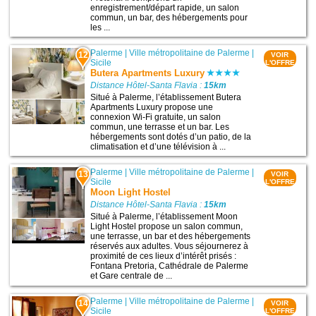
enregistrement/départ rapide, un salon
commun, un bar, des hébergements pour
les ...
Palerme
|
Ville métropolitaine de Palerme
|
12
VOIR
Sicile
L'OFFRE
Butera Apartments Luxury
Distance Hôtel-Santa Flavia :
15km
Situé à Palerme, l’établissement Butera
Apartments Luxury propose une
connexion Wi-Fi gratuite, un salon
commun, une terrasse et un bar. Les
hébergements sont dotés d’un patio, de la
climatisation et d’une télévision à ...
Palerme
|
Ville métropolitaine de Palerme
|
13
VOIR
Sicile
L'OFFRE
Moon Light Hostel
Distance Hôtel-Santa Flavia :
15km
Situé à Palerme, l’établissement Moon
Light Hostel propose un salon commun,
une terrasse, un bar et des hébergements
réservés aux adultes. Vous séjournerez à
proximité de ces lieux d’intérêt prisés :
Fontana Pretoria, Cathédrale de Palerme
et Gare centrale de ...
Palerme
|
Ville métropolitaine de Palerme
|
14
VOIR
Sicile
L'OFFRE