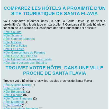
COMPAREZ LES HÔTELS À PROXIMITÉ D’UN
SITE TOURISTIQUE DE SANTA FLAVIA
Vous souhaitez séjourner dans un hôtel à Santa Flavia se trouvant à
proximité d’un lieu touristique en particulier ? Comparez différents hôtels en
fonction de la distance qui les sépare des sites touristiques ci-dessous…
Hôtel Solunto
Hôtel Scianna
Hôtel Gare de Bagheria
Hôtel Mikalsa
Hôtel Porta Felice
Hôtel La Fenice
Hôtel Gare centrale de Palerme
Hôtel CASA DEL BRODO
Hôtel Eglise-Saint-Jean-des-Ermites
Hôtel Saint-Joseph-des-Théatins
TROUVEZ VOTRE HÔTEL DANS UNE VILLE
PROCHE DE SANTA FLAVIA
Trouvez votre hôtel dans les villes les plus proches de Santa Flavia :
Hôtel Altavilla Milicia
(1)
Hôtel Trabia
(1)
Hôtel Bolognetta
(1)
Hôtel Palerme
(82)
Hôtel Termini Imerese
(2)
Hôtel Monreale
(4)
Hôtel Torretta
(1)
Hôtel Isola delle Femmine
(4)