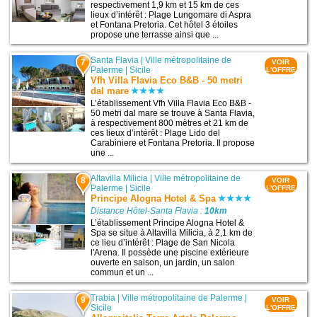
respectivement 1,9 km et 15 km de ces
lieux d’intérêt : Plage Lungomare di Aspra
et Fontana Pretoria. Cet hôtel 3 étoiles
propose une terrasse ainsi que ...
Santa Flavia
|
Ville métropolitaine de
7
VOIR
Palerme
|
Sicile
L'OFFRE
Vfh Villa Flavia Eco B&B - 50 metri
dal mare
L’établissement Vfh Villa Flavia Eco B&B -
50 metri dal mare se trouve à Santa Flavia,
à respectivement 800 mètres et 21 km de
ces lieux d’intérêt : Plage Lido del
Carabiniere et Fontana Pretoria. Il propose
une ...
Altavilla Milicia
|
Ville métropolitaine de
8
VOIR
Palerme
|
Sicile
L'OFFRE
Principe Alogna Hotel & Spa
Distance Hôtel-Santa Flavia :
10km
L’établissement Principe Alogna Hotel &
Spa se situe à Altavilla Milicia, à 2,1 km de
ce lieu d’intérêt : Plage de San Nicola
l'Arena. Il possède une piscine extérieure
ouverte en saison, un jardin, un salon
commun et un ...
Trabia
|
Ville métropolitaine de Palerme
|
9
VOIR
Sicile
L'OFFRE