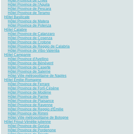
Hôtel Province de Chieti
Hôtel Province de l'Aquila
Hôtel Province de Pescara
Hôtel Province de Teramo
Hôtel Basilicate
Hôtel Province de Matera
Hôtel Province de Potenza
Hôtel Calabre
Hôtel Province de Catanzaro
Hôtel Province de Cosenza
Hôtel Province de Crotone
Hôtel Province de Reggio de Calabria
Hôtel Province de Vibo-Valentia
Hôtel Campanie
Hôtel Province d'Avellino
Hôtel Province de Bénévent
Hôtel Province de Caserte
Hôtel Province de Salerne
Hôtel Ville métropolitaine de Naples
Hôtel Émilie-Romagne
Hôtel Province de Ferrare
Hôtel Province de Forlì-Césène
Hôtel Province de Modène
Hôtel Province de Parme
Hôtel Province de Plaisance
Hôtel Province de Ravenne
Hôtel Province de Reggio d'Émilie
Hôtel Province de Rimini
Hôtel Ville métropolitaine de Bologne
Hôtel Frioul-Vénétie julienne
Hôtel Province de Gorizia
Hôtel Province de Pordenone