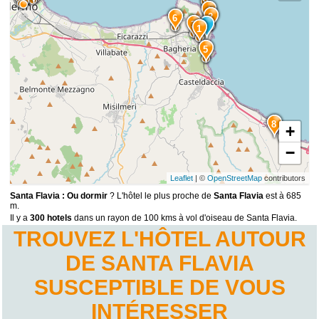
4
2
6
3
1
5
8
+
9
−
Leaflet
| ©
OpenStreetMap
contributors
Santa Flavia : Ou dormir
? L'hôtel le plus proche de
Santa Flavia
est à 685
m.
Il y a
300 hotels
dans un rayon de 100 kms à vol d'oiseau de Santa Flavia.
TROUVEZ L'HÔTEL AUTOUR
DE SANTA FLAVIA
SUSCEPTIBLE DE VOUS
INTÉRESSER