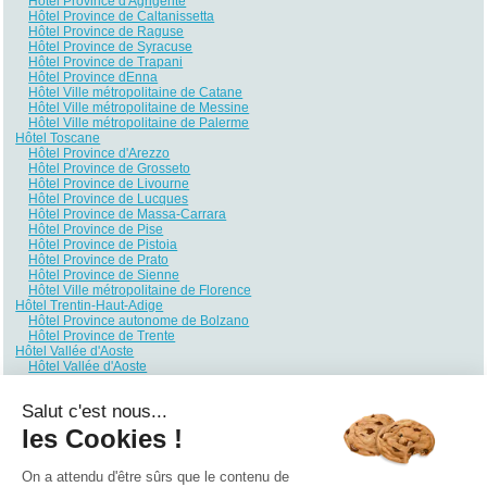
Hôtel Province d'Agrigente
Hôtel Province de Caltanissetta
Hôtel Province de Raguse
Hôtel Province de Syracuse
Hôtel Province de Trapani
Hôtel Province dEnna
Hôtel Ville métropolitaine de Catane
Hôtel Ville métropolitaine de Messine
Hôtel Ville métropolitaine de Palerme
Hôtel Toscane
Hôtel Province d'Arezzo
Hôtel Province de Grosseto
Hôtel Province de Livourne
Hôtel Province de Lucques
Hôtel Province de Massa-Carrara
Hôtel Province de Pise
Hôtel Province de Pistoia
Hôtel Province de Prato
Hôtel Province de Sienne
Hôtel Ville métropolitaine de Florence
Hôtel Trentin-Haut-Adige
Hôtel Province autonome de Bolzano
Hôtel Province de Trente
Hôtel Vallée d'Aoste
Hôtel Vallée d'Aoste
Hôtel Vénétie
Hôtel Province de Belluno
Salut c'est nous...
Hôtel Province de Padoue
Hôtel Province de Rovigo
les Cookies !
Hôtel Province de Trévise
Hôtel Province de Vérone
Hôtel Province de Vicence
On a attendu d'être sûrs que le contenu de