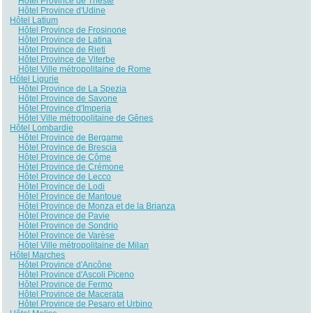
Hôtel Province de Trieste
Hôtel Province d'Udine
Hôtel Latium
Hôtel Province de Frosinone
Hôtel Province de Latina
Hôtel Province de Rieti
Hôtel Province de Viterbe
Hôtel Ville métropolitaine de Rome
Hôtel Ligurie
Hôtel Province de La Spezia
Hôtel Province de Savone
Hôtel Province d'Imperia
Hôtel Ville métropolitaine de Gênes
Hôtel Lombardie
Hôtel Province de Bergame
Hôtel Province de Brescia
Hôtel Province de Côme
Hôtel Province de Crémone
Hôtel Province de Lecco
Hôtel Province de Lodi
Hôtel Province de Mantoue
Hôtel Province de Monza et de la Brianza
Hôtel Province de Pavie
Hôtel Province de Sondrio
Hôtel Province de Varèse
Hôtel Ville métropolitaine de Milan
Hôtel Marches
Hôtel Province d'Ancône
Hôtel Province d'Ascoli Piceno
Hôtel Province de Fermo
Hôtel Province de Macerata
Hôtel Province de Pesaro et Urbino