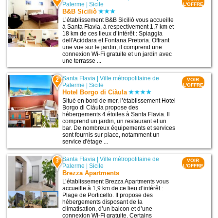
Palerme
|
Sicile
L'OFFRE
B&B Siciliò
L’établissement B&B Siciliò vous accueille
à Santa Flavia, à respectivement 1,7 km et
18 km de ces lieux d’intérêt : Spiaggia
dell'Aciddara et Fontana Pretoria. Offrant
une vue sur le jardin, il comprend une
connexion Wi-Fi gratuite et un jardin avec
une terrasse ...
Santa Flavia
|
Ville métropolitaine de
2
VOIR
Palerme
|
Sicile
L'OFFRE
Hotel Borgo di Ciàula
Situé en bord de mer, l’établissement Hotel
Borgo di Ciàula propose des
hébergements 4 étoiles à Santa Flavia. Il
comprend un jardin, un restaurant et un
bar. De nombreux équipements et services
sont fournis sur place, notamment un
service d'étage ...
Santa Flavia
|
Ville métropolitaine de
3
VOIR
Palerme
|
Sicile
L'OFFRE
Brezza Apartments
L’établissement Brezza Apartments vous
accueille à 1,9 km de ce lieu d’intérêt :
Plage de Porticello. Il propose des
hébergements disposant de la
climatisation, d’un balcon et d’une
connexion Wi-Fi gratuite. Certains