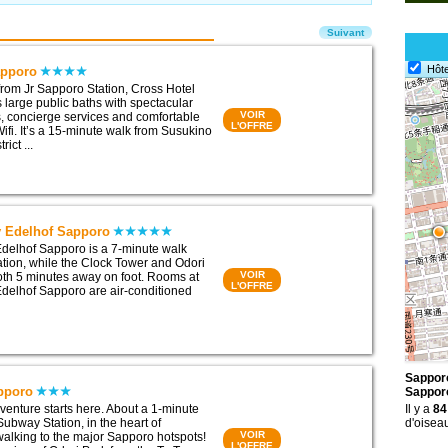
Suivant
Hôte
apporo
from Jr Sapporo Station, Cross Hotel
 large public baths with spectacular
VOIR
ws, concierge services and comfortable
L'OFFRE
ifi. It’s a 15-minute walk from Susukino
ict ...
y Edelhof Sapporo
delhof Sapporo is a 7-minute walk
tion, while the Clock Tower and Odori
VOIR
th 5 minutes away on foot. Rooms at
L'OFFRE
delhof Sapporo are air-conditioned
Sapporo
pporo
Sappor
enture starts here. About a 1-minute
Il y a
84
ubway Station, in the heart of
d'oisea
VOIR
alking to the major Sapporo hotspots!
L'OFFRE