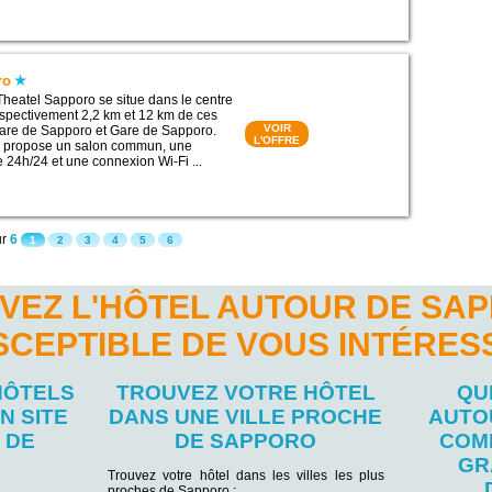
ro
Theatel Sapporo se situe dans le centre
spectivement 2,2 km et 12 km de ces
VOIR
: Gare de Sapporo et Gare de Sapporo.
L'OFFRE
le propose un salon commun, une
e 24h/24 et une connexion Wi-Fi ...
ur
6
1
2
3
4
5
6
VEZ L'HÔTEL AUTOUR DE SA
SCEPTIBLE DE VOUS INTÉRES
HÔTELS
TROUVEZ VOTRE HÔTEL
QU
N SITE
DANS UNE VILLE PROCHE
AUTO
 DE
DE SAPPORO
COM
GR
Trouvez votre hôtel dans les villes les plus
proches de Sapporo :