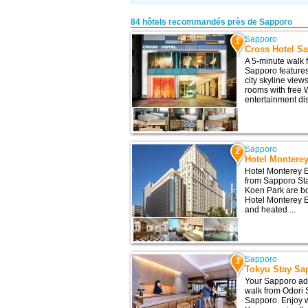
84 hôtels recommandés près de Sapporo
Sapporo
1
Cross Hotel S
A 5-minute walk 
Sapporo features
city skyline vie
rooms with free W
entertainment distr
Sapporo
2
Hotel Montere
Hotel Monterey E
from Sapporo Sta
Koen Park are bo
Hotel Monterey E
and heated ...
Sapporo
3
Tokyu Stay Sa
Your Sapporo adv
walk from Odori S
Sapporo. Enjoy w