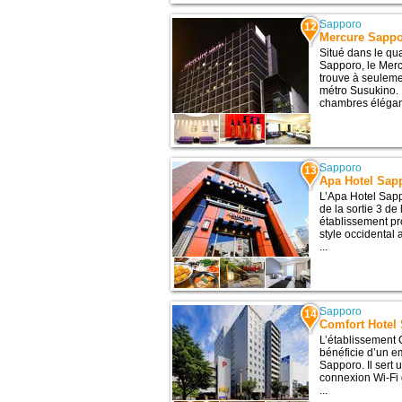
Sapporo
12
Mercure Sapp
Situé dans le qu
Sapporo, le Mer
trouve à seuleme
métro Susukino. 
chambres élégan
Sapporo
13
Apa Hotel Sap
L’Apa Hotel Sapp
de la sortie 3 de
établissement p
style occidental
...
Sapporo
14
Comfort Hotel
L’établissement
bénéficie d’un e
Sapporo. Il sert 
connexion Wi-Fi 
...