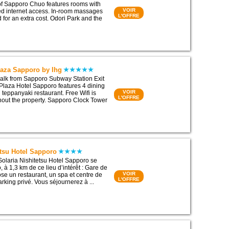
bf Sapporo Chuo features rooms with
VOIR
red internet access. In-room massages
L'OFFRE
 for an extra cost. Odori Park and the
aza Sapporo by Ihg
walk from Sapporo Subway Station Exit
laza Hotel Sapporo features 4 dining
VOIR
 teppanyaki restaurant. Free Wifi is
L'OFFRE
hout the property. Sapporo Clock Tower
etsu Hotel Sapporo
Solaria Nishitetsu Hotel Sapporo se
 à 1,3 km de ce lieu d’intérêt : Gare de
VOIR
ose un restaurant, un spa et centre de
L'OFFRE
arking privé. Vous séjournerez à ...