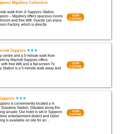
pporo Mgallery Collection
nute walk from Jr Sapporo Station,
VOIR
poro – Mgallery offers spacious rooms
L'OFFRE
athroom and free Wifi. Guests can enjoy
oro Factory, which is directly
arriott Sapporo
ity centre and a 5-minute walk from
ield by Marriott Sapporo offers
VOIR
ith free Wifi and a flat-screen Tv.
L'OFFRE
 Station is a 5-minute walk away and
 Sapporo
pporo is conveniently located a 4-
 Susukino Station. Situated along the
VOIR
ing arcade, Our hotel is set in Sapporo
L'OFFRE
kino entertainment district and Odori
ng is available on site for an ...