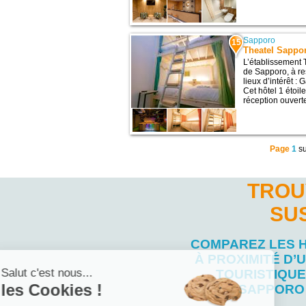
Sapporo
15
Theatel Sappo
L’établissement 
de Sapporo, à re
lieux d’intérêt 
Cet hôtel 1 étoi
réception ouvert
Page
1
s
TROU
SU
COMPAREZ LES 
À PROXIMITÉ D’U
Salut c'est nous...
TOURISTIQUE
les Cookies !
SAPPORO