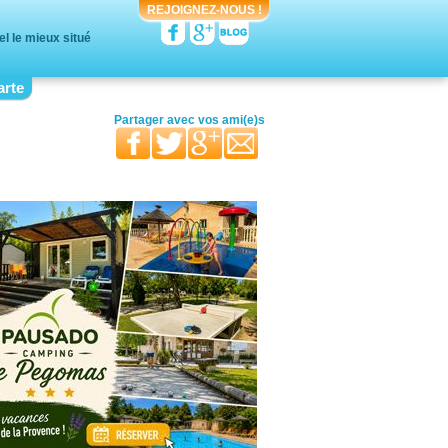
REJOIGNEZ-NOUS !
l le mieux situé
arte
votre moitié
vos proches
votre famille
Partager avec
vos ami(e)s