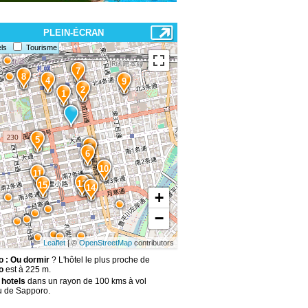
PLEIN-ÉCRAN
ls
Tourisme
7
8
4
9
2
1
5
3
6
10
11
13
12
15
14
+
−
Leaflet
| ©
OpenStreetMap
contributors
 : Ou dormir
? L'hôtel le plus proche de
o
est à 225 m.
 hotels
dans un rayon de 100 kms à vol
u de Sapporo.