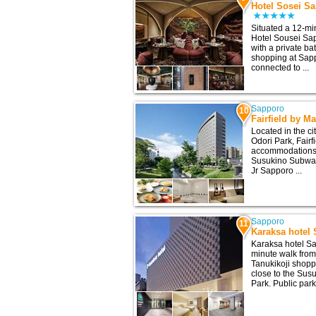
Hotel Sosei Sa
Situated a 12-mi
Hotel Sousei Sap
with a private b
shopping at Sapp
connected to ...
Sapporo
10
Fairfield by M
Located in the c
Odori Park, Fairf
accommodations w
Susukino Subway
Jr Sapporo ...
Sapporo
11
Karaksa hotel
Karaksa hotel Sa
minute walk from
Tanukikoji shopp
close to the Susu
Park. Public parki