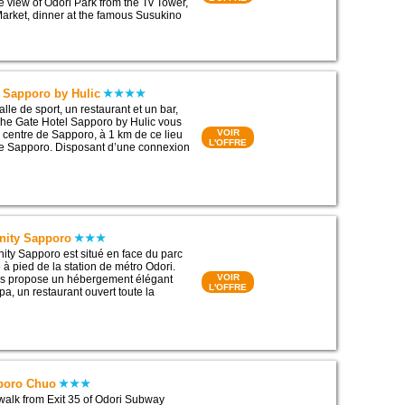
e view of Odori Park from the Tv Tower,
Market, dinner at the famous Susukino
l Sapporo by Hulic
le de sport, un restaurant et un bar,
The Gate Hotel Sapporo by Hulic vous
VOIR
e centre de Sapporo, à 1 km de ce lieu
L'OFFRE
 de Sapporo. Disposant d’une connexion
inity Sapporo
nity Sapporo est situé en face du parc
 à pied de la station de métro Odori.
VOIR
les propose un hébergement élégant
L'OFFRE
a, un restaurant ouvert toute la
poro Chuo
walk from Exit 35 of Odori Subway