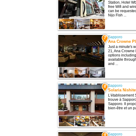
Station, Hotel W
free Wifi and wi
can be requested
Nijo Fish ...
Sapporo
7
Ana Crowne Pl
Just a minute's 
21, Ana Crowne P
options including
available throug
and ...
Sapporo
8
Solaria Nishit
L’établissement 
trouve à Sapporo,
Sapporo. Il prop
bien-être et un p
Sapporo
9