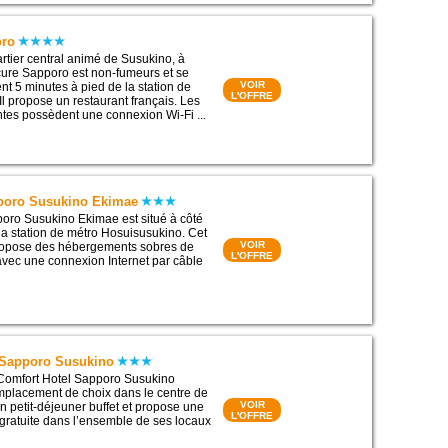
oro
artier central animé de Susukino, à
cure Sapporo est non-fumeurs et se
VOIR
nt 5 minutes à pied de la station de
L'OFFRE
Il propose un restaurant français. Les
tes possèdent une connexion Wi-Fi ...
poro Susukino Ekimae
oro Susukino Ekimae est situé à côté
 la station de métro Hosuisusukino. Cet
VOIR
ropose des hébergements sobres de
L'OFFRE
 avec une connexion Internet par câble
 Sapporo Susukino
 Comfort Hotel Sapporo Susukino
mplacement de choix dans le centre de
VOIR
un petit-déjeuner buffet et propose une
L'OFFRE
gratuite dans l’ensemble de ses locaux