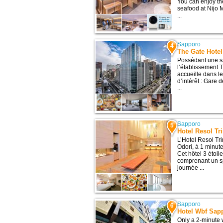
You can enjoy th
seafood at Nijo 
...
Sapporo
4
The Gate Hote
Possédant une sal
l’établissement 
accueille dans l
d’intérêt : Gare
...
Sapporo
5
Hotel Resol Tr
L’Hotel Resol Tri
Odori, à 1 minute
Cet hôtel 3 étoi
comprenant un sp
journée ...
Sapporo
6
Hotel Wbf Sap
Only a 2-minute 