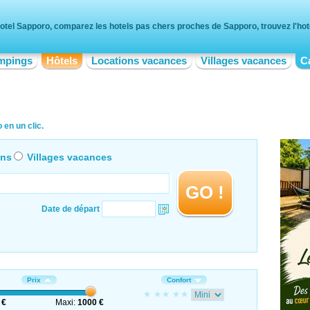
otel Sapporo, comparez les hotels pas chers proches de Sapporo, trouvez l'hote
mpings
Hôtels
Locations vacances
Villages vacances
C
en un clic.
ons
Villages vacances
GO !
Date de départ
Prix
Confort
 €
Maxi:
1000 €