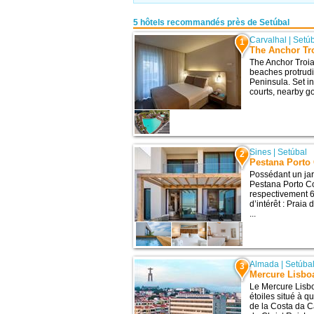
5 hôtels recommandés près de Setúbal
Carvalhal
|
Setú
1
The Anchor Tro
The Anchor Troia
beaches protrudi
Peninsula. Set in
courts, nearby go
Sines
|
Setúbal
2
Pestana Porto 
Possédant un jar
Pestana Porto Co
respectivement 6
d’intérêt : Praia
...
Almada
|
Setúba
3
Mercure Lisbo
Le Mercure Lisb
étoiles situé à 
de la Costa da C