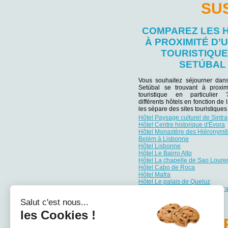
SU
COMPAREZ LES 
À PROXIMITÉ D’U
TOURISTIQUE
SETÚBAL
Vous souhaitez séjourner dan
Setúbal se trouvant à proxim
touristique en particulie
différents hôtels en fonction de 
les sépare des sites touristiqu
Hôtel Paysage culturel de Sintra
Hôtel Centre historique d'Évora
Hôtel Monastère des Hiéronymite
Belém à Lisbonne
Hôtel Lisbonne
Hôtel Le Bairro Alto
Hôtel La chapelle de Sao Loure
Hôtel Cabo de Roca
Hôtel Mafra
Hôtel Le palais de Queluz
Hôtel Le parc naturel de la Serr
Salut c'est nous...
les Cookies !
PA