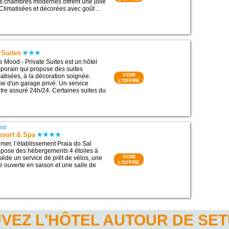
es chambres modernes offrent une jolie
Climatisées et décorées avec goût ...
 Suites
le Mood - Private Suites est un hôtel
porain qui propose des suites
VOIR
atisées, à la décoration soignée.
L'OFFRE
e d'un garage privé. Un service
utre assuré 24h/24. Certaines suites du
bal
esort & Spa
 mer, l’établissement Praia do Sal
opose des hébergements 4 étoiles à
VOIR
ssède un service de prêt de vélos, une
L'OFFRE
e ouverte en saison et une salle de
VEZ L'HÔTEL AUTOUR DE SE