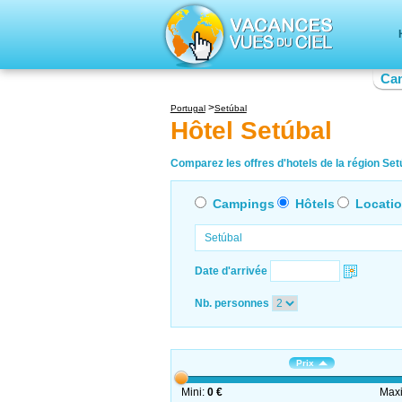
Ca
Portugal
Setúbal
Hôtel Setúbal
Comparez les offres d'hotels de la région Setú
Campings
Hôtels
Locati
Date d'arrivée
Nb. personnes
Prix
Mini:
0 €
Max