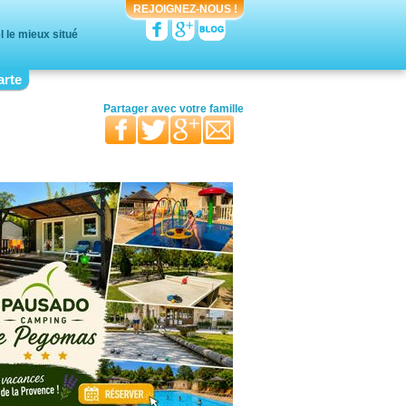
REJOIGNEZ-NOUS !
l le mieux situé
arte
votre moitié
vos ami(e)s
vos proches
Partager avec
votre famille