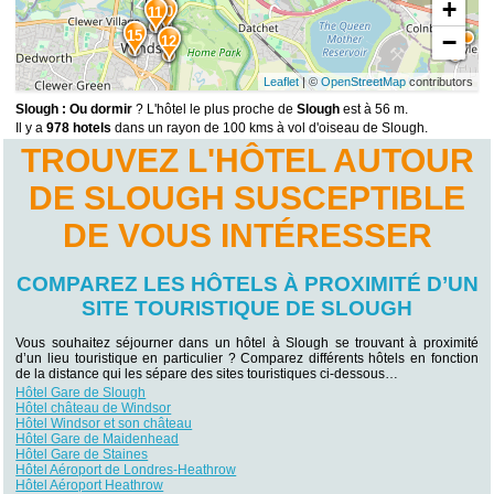
+
10
11
15
−
12
Leaflet
| ©
OpenStreetMap
contributors
Slough : Ou dormir
? L'hôtel le plus proche de
Slough
est à 56 m.
Il y a
978 hotels
dans un rayon de 100 kms à vol d'oiseau de Slough.
TROUVEZ L'HÔTEL AUTOUR
DE SLOUGH SUSCEPTIBLE
DE VOUS INTÉRESSER
COMPAREZ LES HÔTELS À PROXIMITÉ D’UN
SITE TOURISTIQUE DE SLOUGH
Vous souhaitez séjourner dans un hôtel à Slough se trouvant à proximité
d’un lieu touristique en particulier ? Comparez différents hôtels en fonction
de la distance qui les sépare des sites touristiques ci-dessous…
Hôtel Gare de Slough
Hôtel château de Windsor
Hôtel Windsor et son château
Hôtel Gare de Maidenhead
Hôtel Gare de Staines
Hôtel Aéroport de Londres-Heathrow
Hôtel Aéroport Heathrow