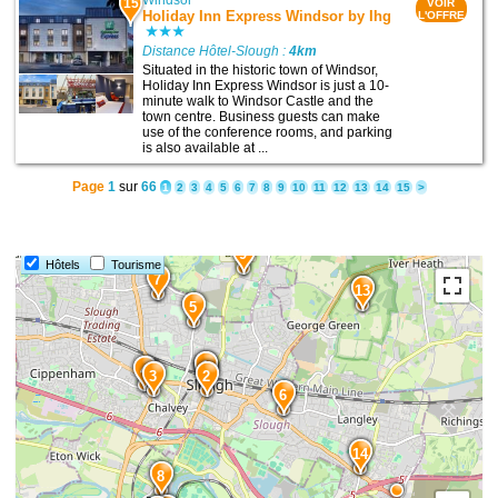
Windsor
15
VOIR
Holiday Inn Express Windsor by Ihg
L'OFFRE
Distance Hôtel-Slough :
4km
Situated in the historic town of Windsor,
Holiday Inn Express Windsor is just a 10-
minute walk to Windsor Castle and the
town centre. Business guests can make
use of the conference rooms, and parking
is also available at ...
Page
1
sur
66
1
2
3
4
5
6
7
8
9
10
11
12
13
14
15
>
9
Hôtels
Tourisme
7
13
5
1
4
3
2
6
14
8