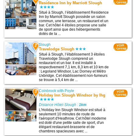
Residence Inn by Marriott Slough
L'OFFRE
Situé à Slough, l’établissement Residence
Inn by Marriott Slough possède un salon
commun, une terrasse, un restaurant et un
bar. Cet hôtel 4 étoiles propose une salle
de sport ainsi que des hébergements
dotés de la ...
Slough
2
VOIR
Travelodge Slough
L'OFFRE
Situé à Slough, l’établissement 3 étoiles
Travelodge Slough comprend un
restaurant et un bar. Il est installé à
respectivement 7,1 km, 8,3 km et 10 km de
: Legoland Windsor, Lac Dorney et Métro
Uxbridge. Cet établissement non-fumeurs
se trouve à 5,4 km de ...
Colnbrook with Poyle
3
VOIR
Holiday Inn Slough Windsor by Ihg
L'OFFRE
Distance Hôtel-Slough :
1km
L'Holiday Inn Slough Windsor est situé à
seulement 10 minutes de route de
l'aéroport d'Heathrow. Cet hôtel moderne
est doté d'une petite salle de sport, d'un
élégant restaurant-brasserie et de
chambres spacieuses avec ...