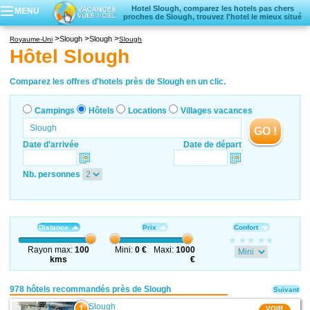
Hotel Slough, comparez les hotels pas chers
MENU
proches de Slough, trouvez l'hotel le mieux situé
Campings
Slough
Slough
Royaume-Uni
Slough
Hôtels
Hôtel Slough
Locations vacances
Villages vacances
Comparez les offres d'hotels près de Slough en un clic.
Campings
Hôtels
Locations
Villages vacances
GO !
Date d'arrivée
Date de départ
Nb. personnes
Distance
Prix
Confort
Rayon max:
100
Mini:
0 €
Maxi:
1000
kms
€
978 hôtels recommandés près de Slough
Suivant
Slough
1
VOIR