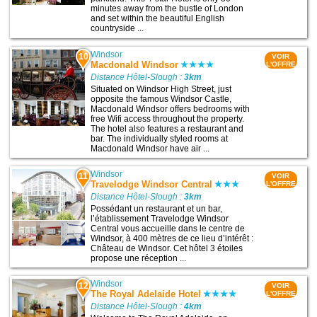
minutes away from the bustle of London
and set within the beautiful English
countryside ...
Windsor
10
VOIR
Macdonald Windsor
L'OFFRE
Distance Hôtel-Slough :
3km
Situated on Windsor High Street, just
opposite the famous Windsor Castle,
Macdonald Windsor offers bedrooms with
free Wifi access throughout the property.
The hotel also features a restaurant and
bar. The individually styled rooms at
Macdonald Windsor have air ...
Windsor
11
VOIR
Travelodge Windsor Central
L'OFFRE
Distance Hôtel-Slough :
3km
Possédant un restaurant et un bar,
l’établissement Travelodge Windsor
Central vous accueille dans le centre de
Windsor, à 400 mètres de ce lieu d’intérêt :
Château de Windsor. Cet hôtel 3 étoiles
propose une réception ...
Windsor
12
VOIR
The Royal Adelaide Hotel
L'OFFRE
Distance Hôtel-Slough :
4km