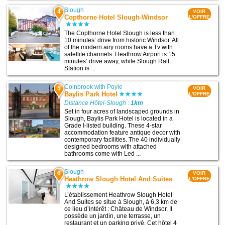
Slough
4
VOIR
Copthorne Hotel Slough-Windsor
L'OFFRE
The Copthorne Hotel Slough is less than
10 minutes’ drive from historic Windsor. All
of the modern airy rooms have a Tv with
satellite channels. Heathrow Airport is 15
minutes’ drive away, while Slough Rail
Station is ...
Colnbrook with Poyle
5
VOIR
Baylis Park Hotel
L'OFFRE
Distance Hôtel-Slough :
1km
Set in four acres of landscaped grounds in
Slough, Baylis Park Hotel is located in a
Grade I-listed building. These 4-star
accommodation feature antique decor with
contemporary facilities. The 40 individually
designed bedrooms with attached
bathrooms come with Led ...
Slough
6
VOIR
Heathrow Slough Hotel And Suites
L'OFFRE
L’établissement Heathrow Slough Hotel
And Suites se situe à Slough, à 6,3 km de
ce lieu d’intérêt : Château de Windsor. Il
possède un jardin, une terrasse, un
restaurant et un parking privé. Cet hôtel 4