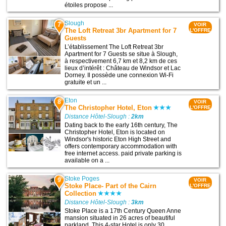
étoiles propose ...
Slough
7
VOIR
The Loft Retreat 3br Apartment for 7
L'OFFRE
Guests
L’établissement The Loft Retreat 3br
Apartment for 7 Guests se situe à Slough,
à respectivement 6,7 km et 8,2 km de ces
lieux d’intérêt : Château de Windsor et Lac
Dorney. Il possède une connexion Wi-Fi
gratuite et un ...
Eton
8
VOIR
The Christopher Hotel, Eton
L'OFFRE
Distance Hôtel-Slough :
2km
Dating back to the early 16th century, The
Christopher Hotel, Eton is located on
Windsor's historic Eton High Street and
offers contemporary accommodation with
free internet access. paid private parking is
available on a ...
Stoke Poges
9
VOIR
Stoke Place- Part of the Cairn
L'OFFRE
Collection
Distance Hôtel-Slough :
3km
Stoke Place is a 17th Century Queen Anne
mansion situated in 26 acres of beautiful
parkland. This 4-star Hotel is only 30