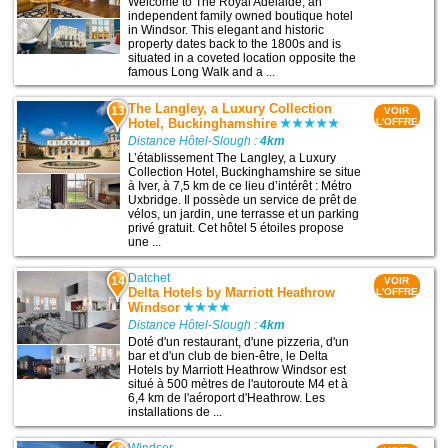
Welcome to The Royal Adelaide, an
independent family owned boutique hotel
in Windsor. This elegant and historic
property dates back to the 1800s and is
situated in a coveted location opposite the
famous Long Walk and a ...
The Langley, a Luxury Collection
13
VOIR
Hotel, Buckinghamshire
L'OFFRE
Distance Hôtel-Slough :
4km
L’établissement The Langley, a Luxury
Collection Hotel, Buckinghamshire se situe
à Iver, à 7,5 km de ce lieu d’intérêt : Métro
Uxbridge. Il possède un service de prêt de
vélos, un jardin, une terrasse et un parking
privé gratuit. Cet hôtel 5 étoiles propose
une ...
Datchet
14
VOIR
Delta Hotels by Marriott Heathrow
L'OFFRE
Windsor
Distance Hôtel-Slough :
4km
Doté d'un restaurant, d'une pizzeria, d'un
bar et d'un club de bien-être, le Delta
Hotels by Marriott Heathrow Windsor est
situé à 500 mètres de l'autoroute M4 et à
6,4 km de l'aéroport d'Heathrow. Les
installations de ...