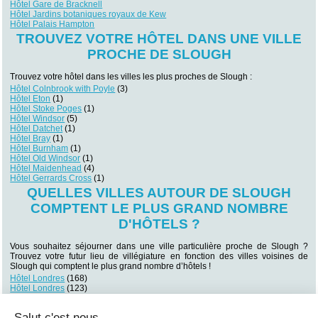
Hôtel Gare de Bracknell
Hôtel Jardins botaniques royaux de Kew
Hôtel Palais Hampton
TROUVEZ VOTRE HÔTEL DANS UNE VILLE
PROCHE DE SLOUGH
Trouvez votre hôtel dans les villes les plus proches de Slough :
Hôtel Colnbrook with Poyle
(3)
Hôtel Eton
(1)
Hôtel Stoke Poges
(1)
Hôtel Windsor
(5)
Hôtel Datchet
(1)
Hôtel Bray
(1)
Hôtel Burnham
(1)
Hôtel Old Windsor
(1)
Hôtel Maidenhead
(4)
Hôtel Gerrards Cross
(1)
QUELLES VILLES AUTOUR DE SLOUGH
COMPTENT LE PLUS GRAND NOMBRE
D'HÔTELS ?
Vous souhaitez séjourner dans une ville particulière proche de Slough ?
Trouvez votre futur lieu de villégiature en fonction des villes voisines de
Slough qui comptent le plus grand nombre d’hôtels !
Hôtel Londres
(168)
Hôtel Londres
(123)
Hôtel London
(43)
Hôtel Paddington
(29)
Salut c'est nous...
Hôtel Kensington
(23)