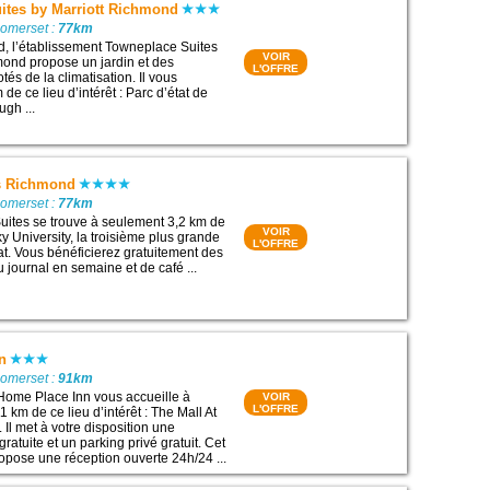
ites by Marriott Richmond
Somerset :
77km
, l’établissement Towneplace Suites
VOIR
mond propose un jardin et des
L'OFFRE
és de la climatisation. Il vous
 de ce lieu d’intérêt : Parc d’état de
gh ...
s Richmond
Somerset :
77km
Suites se trouve à seulement 3,2 km de
VOIR
y University, la troisième plus grande
L'OFFRE
tat. Vous bénéficierez gratuitement des
 journal en semaine et de café ...
n
Somerset :
91km
Home Place Inn vous accueille à
VOIR
L'OFFRE
1 km de ce lieu d’intérêt : The Mall At
Il met à votre disposition une
ratuite et un parking privé gratuit. Cet
ropose une réception ouverte 24h/24 ...