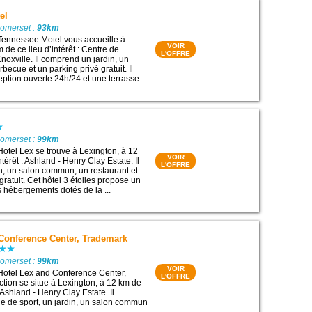
el
Somerset :
93km
Tennessee Motel vous accueille à
VOIR
m de ce lieu d’intérêt : Centre de
L'OFFRE
noxville. Il comprend un jardin, un
rbecue et un parking privé gratuit. Il
ption ouverte 24h/24 et une terrasse ...
Somerset :
99km
Hotel Lex se trouve à Lexington, à 12
VOIR
ntérêt : Ashland - Henry Clay Estate. Il
L'OFFRE
n, un salon commun, un restaurant et
gratuit. Cet hôtel 3 étoiles propose un
s hébergements dotés de la ...
 Conference Center, Trademark
Somerset :
99km
VOIR
Hotel Lex and Conference Center,
L'OFFRE
tion se situe à Lexington, à 12 km de
: Ashland - Henry Clay Estate. Il
e de sport, un jardin, un salon commun