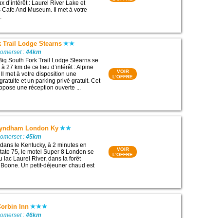
x d’intérêt : Laurel River Lake et
 Cafe And Museum. Il met à votre
.
 Trail Lodge Stearns
Somerset :
44km
Big South Fork Trail Lodge Stearns se
 à 27 km de ce lieu d’intérêt : Alpine
VOIR
Il met à votre disposition une
L'OFFRE
ratuite et un parking privé gratuit. Cet
ropose une réception ouverte ...
yndham London Ky
Somerset :
45km
 dans le Kentucky, à 2 minutes en
VOIR
rstate 75, le motel Super 8 London se
L'OFFRE
 lac Laurel River, dans la forêt
 Boone. Un petit-déjeuner chaud est
Corbin Inn
Somerset :
46km