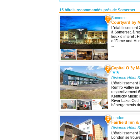
15 hôtels recommandés près de Somerset
Somerset
1
Courtyard by M
L’établissement 
à Somerset, à re
lieux d’intérêt :
of Fame and Mus
...
Capital O 3y M
2
Distance Hôtel-
L’établissement 
Renfro Valley se
respectivement 6,
Kentucky Music 
River Lake. Cet 
hébergements dot
London
3
Fairfield Inn 
Distance Hôtel-
L’établissement F
London se trouv