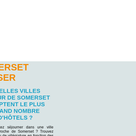
MERSET
SER
ELLES VILLES
R DE SOMERSET
PTENT LE PLUS
AND NOMBRE
D'HÔTELS ?
tez séjourner dans une ville
 proche de Somerset ? Trouvez
eu de villégiature en fonction des