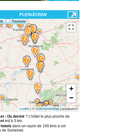
PLEIN-ÉCRAN
ls
Tourisme
15
14
13
11
10
9
8
2
3
5
1
6
7
4
+
12
−
Leaflet
| ©
OpenStreetMap
contributors
t : Ou dormir
? L'hôtel le plus proche de
et
est à 3 km.
 hotels
dans un rayon de 100 kms à vol
u de Somerset.