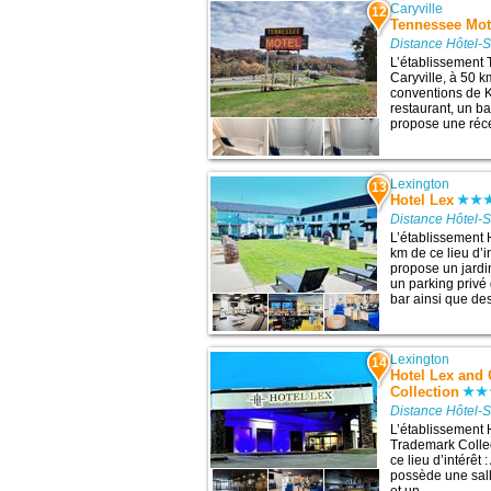
Caryville
12
Tennessee Mot
Distance Hôtel-
L’établissement 
Caryville, à 50 k
conventions de K
restaurant, un ba
propose une réce
Lexington
13
Hotel Lex
Distance Hôtel-
L’établissement 
km de ce lieu d’i
propose un jardi
un parking privé 
bar ainsi que de
Lexington
14
Hotel Lex and
Collection
Distance Hôtel-
L’établissement 
Trademark Collec
ce lieu d’intérêt 
possède une sall