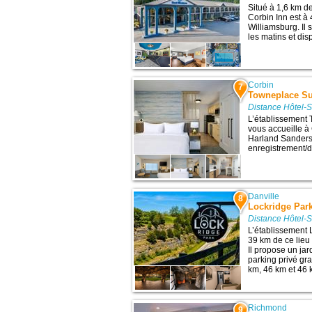
Situé à 1,6 km de
Corbin Inn est à 
Williamsburg. Il 
les matins et dis
Corbin
7
Towneplace Sui
Distance Hôtel-
L’établissement 
vous accueille à 
Harland Sanders
enregistrement/dé
Danville
8
Lockridge Par
Distance Hôtel-
L’établissement 
39 km de ce lieu 
Il propose un jar
parking privé grat
km, 46 km et 46 k
Richmond
9