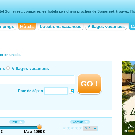
tel Somerset, comparez les hotels pas chers proches de Somerset, trouvez l'hot
mpings
Hôtels
Locations vacances
Villages vacances
C
t en un clic.
ons
Villages vacances
GO !
Date de départ
Prix
Confort
 €
Maxi:
1000 €