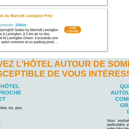
es by Marriott Lexington Fritz
Somerset :
100km
VOIR
pringhill Suites by Marriott Lexington
L'OFFRE
ue à Lexington, à 2 km de ce lieu
all At Lexington Green. Il possède une
n salon commun et un parking privé ...
EZ L'HÔTEL AUTOUR DE SO
SCEPTIBLE DE VOUS INTÉRES
 HÔTEL
QU
 PROCHE
AUTOU
ET
COM
GR
illes les plus
Vous souhai
particulière
votre futur li