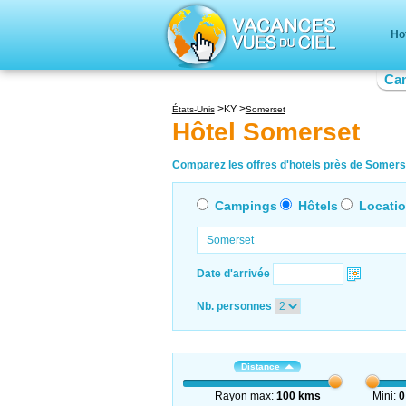
Ho
Ca
KY
États-Unis
Somerset
Hôtel Somerset
Comparez les offres d'hotels près de Somerse
Campings
Hôtels
Locati
Date d'arrivée
Nb. personnes
Distance
Rayon max:
100 kms
Mini:
0