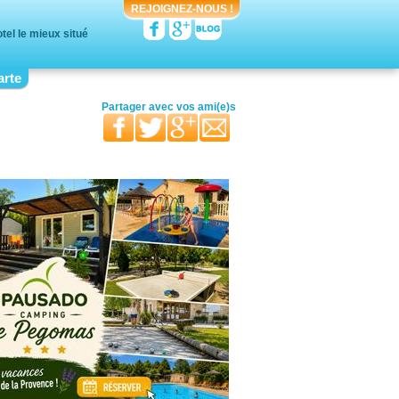
REJOIGNEZ-NOUS !
el le mieux situé
arte
votre moitié
vos proches
votre famille
Partager avec
vos ami(e)s