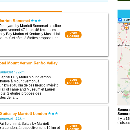
Hôte
arriott Somerset
Courtyard by Marriott Somerset se situe
spectivement 47 km et 48 km de ces
VOIR
 Holly Bay Marina et Kentucky Music Hall
L'OFFRE
eum. Cet hôtel 3 étoiles propose une
otel Mount Vernon Renfro Valley
Somerset :
39km
Capital O 3y Motel Mount Vernon
VOIR
 trouve à Mount Vernon, à
L'OFFRE
7 km et 48 km de ces lieux d’intérêt :
Hall of Fame and Museum et Laurel
hôtel 2 étoiles propose des
és de la ...
Somerse
& Suites by Marriott London
Somers
Somerset :
44km
Il y a
15
d'oisea
airfield Inn & Suites by Marriott
VOIR
e à London, à respectivement 19 km et
L'OFFRE