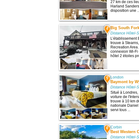
27 km de ces lieu
Harland Sanders
disposition une ..
Big South Fork
4
Distance Hôtel-
L’établissement 
trouve à Stearns,
Recreation Area. 
connexion Wi-Fi g
hôtel 2 étoiles p
London
5
Baymont by W
Distance Hôtel-
Situé à Londres,
voiture de l'Inte
trouve à 10 km du
nationale Daniel
servi tous ...
Corbin
6
Best Western 
Distance Hôtel-