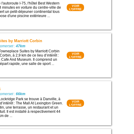
 l'autoroute I-75, l'hôtel Best Western
VOIR
4 minutes en voiture du centre-ville de
L'OFFRE
sert un petit-déjeuner continental tous
pose d'une piscine extérieure ...
tes by Marriott Corbin
Somerset :
47km
Towneplace Suites by Marriott Corbin
VOIR
Corbin, à 2,9 km de ce lieu d’intérêt :
L'OFFRE
 Cafe And Museum. Il comprend un
part rapide, une salle de sport ...
k
Somerset :
66km
Lockridge Park se trouve à Danville, à
VOIR
d’intérêt : The Mall At Lexington Green.
L'OFFRE
din, une terrasse, un restaurant et un
uit. Il est installé à respectivement 44
m de ...