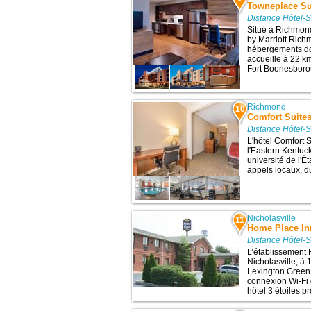
Towneplace Su
Distance Hôtel-
Situé à Richmond
by Marriott Rich
hébergements dot
accueille à 22 km
Fort Boonesborou
Richmond
10
Comfort Suite
Distance Hôtel-
L'hôtel Comfort 
l'Eastern Kentuck
université de l'É
appels locaux, du
Nicholasville
11
Home Place In
Distance Hôtel-
L’établissement 
Nicholasville, à 1
Lexington Green. 
connexion Wi-Fi g
hôtel 3 étoiles p