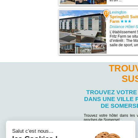
et un ...
Lexington
15
Springhill Suit
Farm
Distance Hôtel-
L’établissement S
Fritz Farm se sit
d’intérêt : The M
salle de sport, u
TROUV
SU
TROUVEZ VOTRE
DANS UNE VILLE
DE SOMERS
Trouvez votre hôtel dans les v
proches de Somerset :
Hôtel London
(2)
Hôtel Corbin
(2)
Salut c'est nous...