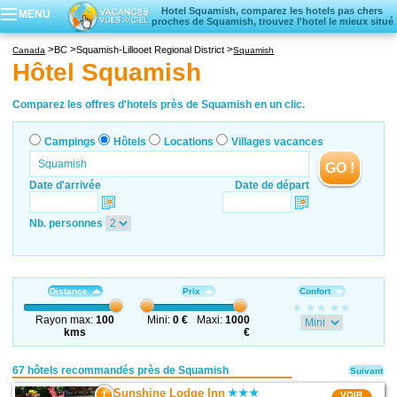
Hotel Squamish, comparez les hotels pas chers
MENU
proches de Squamish, trouvez l'hotel le mieux situé
Campings
BC
Squamish-Lillooet Regional District
Canada
Squamish
Hôtels
Hôtel Squamish
Locations vacances
Villages vacances
Comparez les offres d'hotels près de Squamish en un clic.
Campings
Hôtels
Locations
Villages vacances
GO !
Date d'arrivée
Date de départ
Nb. personnes
Distance
Prix
Confort
Rayon max:
100
Mini:
0 €
Maxi:
1000
kms
€
67 hôtels recommandés près de Squamish
Suivant
Sunshine Lodge Inn
1
VOIR