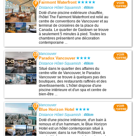
Fairmont Waterfront
9
VOIR
L'OFFRE
Distance Hôtel-Squamish :
46km
Doté d'une piscine extérieure chauffée,
l'hôtel The Fairmont Waterfront est relié au
centre de conventions de Vancouver et au
terminal de croisières de la place du
Canada. Le quartier de Gastown se trouve
à seulement 5 minutes à pied. Toutes les
chambres présentent une décoration
contemporaine ...
Vancouver
10
VOIR
Paradox Vancouver
L'OFFRE
Distance Hôtel-Squamish :
46km
Situé dans le quartier des affaires du
centre-ville de Vancouver, le Paradox
Vancouver se trouve à quelques pas des
boutiques, des restaurants raffinés et des
divertissements. L'hôtel dispose d'une
piscine intérieure et d'un spa et centre de
bien-être ...
Vancouver
11
VOIR
Blue Horizon Hotel
L'OFFRE
Distance Hôtel-Squamish :
46km
Doté d'une piscine intérieure, d'un bain à
remous et d'un hammam, le Blue Horizon
Hotel est un hôtel contemporain situé à
Vancouver, dans la rue Robson Street, à