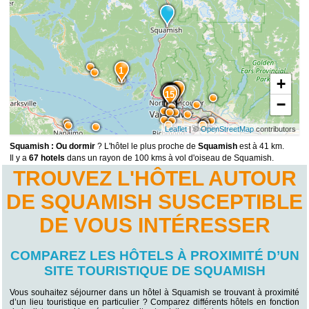
1
+
2
3
4
7
8
6
11
12
10
14
13
9
15
−
Leaflet
| ©
OpenStreetMap
contributors
Squamish : Ou dormir
? L'hôtel le plus proche de
Squamish
est à 41 km.
Il y a
67 hotels
dans un rayon de 100 kms à vol d'oiseau de Squamish.
TROUVEZ L'HÔTEL AUTOUR
DE SQUAMISH SUSCEPTIBLE
DE VOUS INTÉRESSER
COMPAREZ LES HÔTELS À PROXIMITÉ D’UN
SITE TOURISTIQUE DE SQUAMISH
Vous souhaitez séjourner dans un hôtel à Squamish se trouvant à proximité
d’un lieu touristique en particulier ? Comparez différents hôtels en fonction