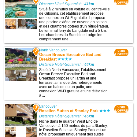
L'OFFRE
Distance Hôtel-Squamish :
41km
Situé à 2 minutes en voiture du centre-ville
de Gibsons, cet établissement propose
une connexion Wi-Fi gratuite. Il propose
une piscine extérieure ouverte en saison
et des chambres dotées d'un réfrigérateur.
Le terminal ferry de Langdale est à 5 km.
Les chambres du Sunshine Lodge Inn
comprennent une ...
North Vancouver
2
VOIR
Ocean Breeze Executive Bed and
L'OFFRE
Breakfast
Distance Hôtel-Squamish :
44km
Situé à North Vancouver, l’établissement
Ocean Breeze Executive Bed and
Breakfast propose un jardin et une
terrasse, ainsi que des hébergements
avec un balcon ou un patio, une
connexion Wi-Fi gratuite et une télévision
à ...
Vancouver
3
VOIR
Rosellen Suites at Stanley Park
L'OFFRE
Distance Hôtel-Squamish :
45km
Niché dans le quartier West End de
Vancouver, à 150 mètres du parc Stanley,
le Rosellen Suites at Stanley Park est un
hôtel proposant uniquement des suites