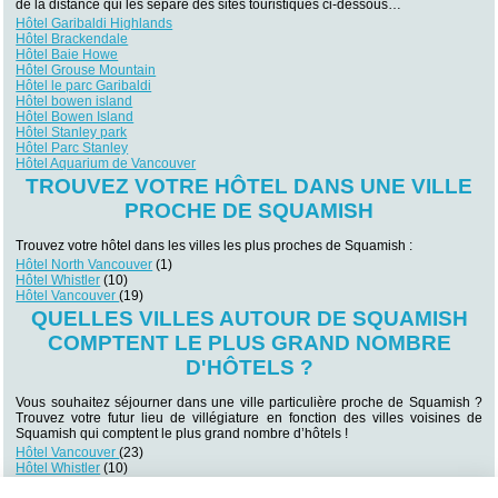
de la distance qui les sépare des sites touristiques ci-dessous…
Hôtel Garibaldi Highlands
Hôtel Brackendale
Hôtel Baie Howe
Hôtel Grouse Mountain
Hôtel le parc Garibaldi
Hôtel bowen island
Hôtel Bowen Island
Hôtel Stanley park
Hôtel Parc Stanley
Hôtel Aquarium de Vancouver
TROUVEZ VOTRE HÔTEL DANS UNE VILLE
PROCHE DE SQUAMISH
Trouvez votre hôtel dans les villes les plus proches de Squamish :
Hôtel North Vancouver
(1)
Hôtel Whistler
(10)
Hôtel Vancouver
(19)
QUELLES VILLES AUTOUR DE SQUAMISH
COMPTENT LE PLUS GRAND NOMBRE
D'HÔTELS ?
Vous souhaitez séjourner dans une ville particulière proche de Squamish ?
Trouvez votre futur lieu de villégiature en fonction des villes voisines de
Squamish qui comptent le plus grand nombre d’hôtels !
Hôtel Vancouver
(23)
Hôtel Whistler
(10)
Hôtel Surrey
(7)