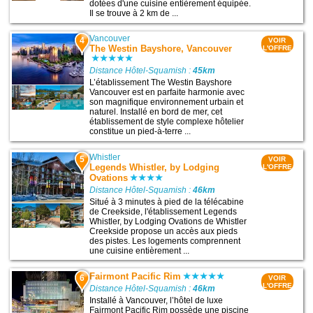
dotées d'une cuisine entièrement équipée.
Il se trouve à 2 km de ...
Vancouver
4
VOIR
The Westin Bayshore, Vancouver
L'OFFRE
Distance Hôtel-Squamish :
45km
L’établissement The Westin Bayshore
Vancouver est en parfaite harmonie avec
son magnifique environnement urbain et
naturel. Installé en bord de mer, cet
établissement de style complexe hôtelier
constitue un pied-à-terre ...
Whistler
5
VOIR
Legends Whistler, by Lodging
L'OFFRE
Ovations
Distance Hôtel-Squamish :
46km
Situé à 3 minutes à pied de la télécabine
de Creekside, l'établissement Legends
Whistler, by Lodging Ovations de Whistler
Creekside propose un accès aux pieds
des pistes. Les logements comprennent
une cuisine entièrement ...
Fairmont Pacific Rim
6
VOIR
L'OFFRE
Distance Hôtel-Squamish :
46km
Installé à Vancouver, l’hôtel de luxe
Fairmont Pacific Rim possède une piscine