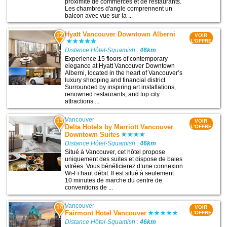
proximité de commerces et de restaurants.
Les chambres d'angle comprennent un
balcon avec vue sur la ...
Hyatt Vancouver Downtown Alberni
12
VOIR
L'OFFRE
Distance Hôtel-Squamish :
46km
Experience 15 floors of contemporary
elegance at Hyatt Vancouver Downtown
Alberni, located in the heart of Vancouver’s
luxury shopping and financial district.
Surrounded by inspiring art installations,
renowned restaurants, and top city
attractions ...
Vancouver
13
VOIR
Delta Hotels by Marriott Vancouver
L'OFFRE
Downtown Suites
Distance Hôtel-Squamish :
46km
Situé à Vancouver, cet hôtel propose
uniquement des suites et dispose de baies
vitrées. Vous bénéficierez d’une connexion
Wi-Fi haut débit. Il est situé à seulement
10 minutes de marche du centre de
conventions de ...
Vancouver
14
VOIR
Fairmont Hotel Vancouver
L'OFFRE
Distance Hôtel-Squamish :
46km