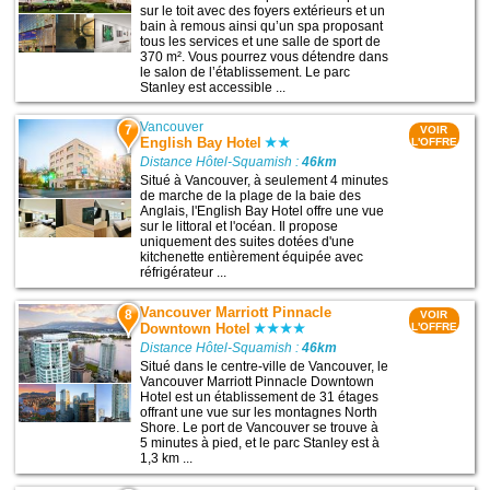
sur le toit avec des foyers extérieurs et un
bain à remous ainsi qu’un spa proposant
tous les services et une salle de sport de
370 m². Vous pourrez vous détendre dans
le salon de l’établissement. Le parc
Stanley est accessible ...
Vancouver
7
VOIR
English Bay Hotel
L'OFFRE
Distance Hôtel-Squamish :
46km
Situé à Vancouver, à seulement 4 minutes
de marche de la plage de la baie des
Anglais, l'English Bay Hotel offre une vue
sur le littoral et l'océan. Il propose
uniquement des suites dotées d'une
kitchenette entièrement équipée avec
réfrigérateur ...
Vancouver Marriott Pinnacle
8
VOIR
Downtown Hotel
L'OFFRE
Distance Hôtel-Squamish :
46km
Situé dans le centre-ville de Vancouver, le
Vancouver Marriott Pinnacle Downtown
Hotel est un établissement de 31 étages
offrant une vue sur les montagnes North
Shore. Le port de Vancouver se trouve à
5 minutes à pied, et le parc Stanley est à
1,3 km ...