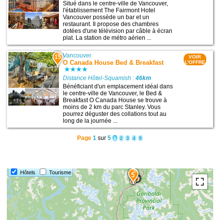
Situé dans le centre-ville de Vancouver,
l'établissement The Fairmont Hotel
Vancouver possède un bar et un
restaurant. Il propose des chambres
dotées d'une télévision par câble à écran
plat. La station de métro aérien ...
Vancouver
15
VOIR
O Canada House Bed & Breakfast
L'OFFRE
Distance Hôtel-Squamish :
46km
Bénéficiant d'un emplacement idéal dans
le centre-ville de Vancouver, le Bed &
Breakfast O Canada House se trouve à
moins de 2 km du parc Stanley. Vous
pourrez déguster des collations tout au
long de la journée ...
Page
1
sur
5
1
2
3
4
5
Hôtels
Tourisme
5