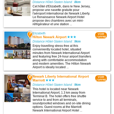
Distance Hôtel-Staten Island :
8km
Cet hôtel d'Elizabeth, dans le New Jersey,
propose une navette gratuite pour
l'aéroport international de Newark Liberty.
Le Renaissance Newark Airport Hotel
propose des chambres avec un mini-
réfrigérateur et une station ...
Elizabeth
7
VOIR
Hilton Newark Airport
L'OFFRE
Distance Hôtel-Staten Island :
9km
Enjoy travelling stress-free at this
conveniently located hotel, situated
minutes from Newark International Airport
and featuring free 24-hour airport transfers
along with comfortable accommodation
and modern amenities. The Hilton Newark
Airport is ideally located ...
Newark Liberty International Airport
8
VOIR
Marriott
L'OFFRE
Distance Hôtel-Staten Island :
9km
This hotel is located near Newark
International Airport, 1.3 km away from
Terminal B. The hotel offers free shuttle
service to and from all terminals,
soundproofed windows and on-site dining
options. Guest rooms at the Marriott
Newark International Airport Hotel ...