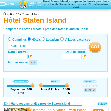
Hotel Staten Island, comparez les hotels pas chers
MENU
proches de Staten Island, trouvez l'hotel le mieux
situé
Campings
NY
États-Unis
Staten Island
Hôtels
Hôtel Staten Island
Locations vacances
Villages vacances
Comparez les offres d'hotels près de Staten Island en un clic.
Campings
Hôtels
Locations
Villages vacances
GO !
Date d'arrivée
Date de départ
Nb. personnes
Distance
Prix
Confort
Rayon max:
100
Mini:
0 €
Maxi:
1000
kms
€
334 hôtels recommandés près de Staten Island
Suivant
Hampton Inn & Suites Staten Island
1
VOIR