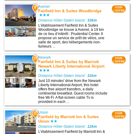
Avenel
9
VOIR
Fairfield Inn & Suites Woodbridge
L'OFFRE
Distance Hôtel-Staten Island :
10km
L’établissement Fairfield Inn & Suites
Woodbridge se trouve à Avenel, à 19 km
de ce lieu d’intérêt : Prudential Center. Il
propose un service de prêt de vélos, une
salle de sport, des hébergements non-
fumeurs ...
Newark
10
VOIR
Fairfield Inn & Suites by Marriott
L'OFFRE
Newark Liberty International Airport
Distance Hôtel-Staten Island :
11km
Just 10 minutes' drive from the Newark
Liberty International Airport, this hotel
offers free airport transfers, a daily
continental breakfast. Guest rooms include
free Wi-Fi. A flat-screen cable Tv is
provided in each ...
Union
11
VOIR
Fairfield by Marriott Inn & Suites
L'OFFRE
Union
Distance Hôtel-Staten Island :
12km
L’établissement Fairfield by Marriott Inn &