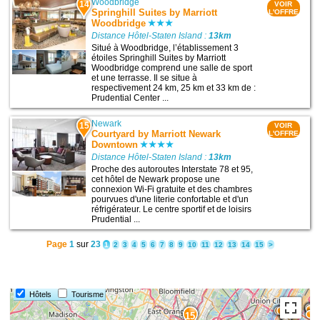
Woodbridge
14
VOIR
Springhill Suites by Marriott
L'OFFRE
Woodbridge
Distance Hôtel-Staten Island :
13km
Situé à Woodbridge, l’établissement 3
étoiles Springhill Suites by Marriott
Woodbridge comprend une salle de sport
et une terrasse. Il se situe à
respectivement 24 km, 25 km et 33 km de :
Prudential Center ...
Newark
15
VOIR
Courtyard by Marriott Newark
L'OFFRE
Downtown
Distance Hôtel-Staten Island :
13km
Proche des autoroutes Interstate 78 et 95,
cet hôtel de Newark propose une
connexion Wi-Fi gratuite et des chambres
pourvues d'une literie confortable et d'un
réfrigérateur. Le centre sportif et de loisirs
Prudential ...
Page
1
sur
23
1
2
3
4
5
6
7
8
9
10
11
12
13
14
15
>
Hôtels
Tourisme
15