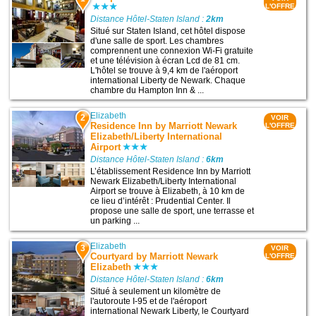
L'OFFRE
Distance Hôtel-Staten Island :
2km
Situé sur Staten Island, cet hôtel dispose
d'une salle de sport. Les chambres
comprennent une connexion Wi-Fi gratuite
et une télévision à écran Lcd de 81 cm.
L'hôtel se trouve à 9,4 km de l'aéroport
international Liberty de Newark. Chaque
chambre du Hampton Inn & ...
Elizabeth
2
VOIR
Residence Inn by Marriott Newark
L'OFFRE
Elizabeth/Liberty International
Airport
Distance Hôtel-Staten Island :
6km
L’établissement Residence Inn by Marriott
Newark Elizabeth/Liberty International
Airport se trouve à Elizabeth, à 10 km de
ce lieu d’intérêt : Prudential Center. Il
propose une salle de sport, une terrasse et
un parking ...
Elizabeth
3
VOIR
Courtyard by Marriott Newark
L'OFFRE
Elizabeth
Distance Hôtel-Staten Island :
6km
Situé à seulement un kilomètre de
l'autoroute I-95 et de l'aéroport
international Newark Liberty, le Courtyard