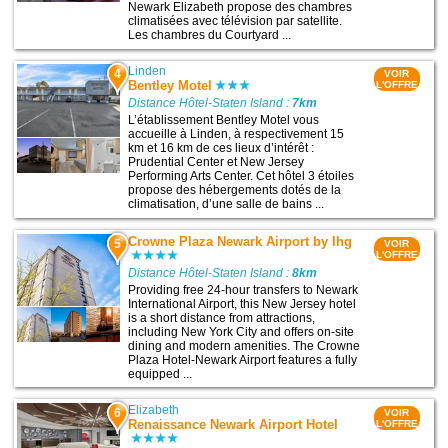
Newark Elizabeth propose des chambres
climatisées avec télévision par satellite.
Les chambres du Courtyard ...
Linden
4
VOIR
Bentley Motel
L'OFFRE
Distance Hôtel-Staten Island :
7km
L’établissement Bentley Motel vous
accueille à Linden, à respectivement 15
km et 16 km de ces lieux d’intérêt :
Prudential Center et New Jersey
Performing Arts Center. Cet hôtel 3 étoiles
propose des hébergements dotés de la
climatisation, d’une salle de bains ...
Crowne Plaza Newark Airport by Ihg
5
VOIR
L'OFFRE
Distance Hôtel-Staten Island :
8km
Providing free 24-hour transfers to Newark
International Airport, this New Jersey hotel
is a short distance from attractions,
including New York City and offers on-site
dining and modern amenities. The Crowne
Plaza Hotel-Newark Airport features a fully
equipped ...
Elizabeth
6
VOIR
Renaissance Newark Airport Hotel
L'OFFRE