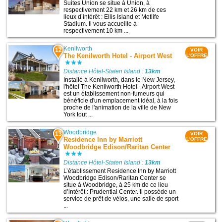
Suites Union se situe à Union, à
respectivement 22 km et 26 km de ces
lieux d’intérêt : Ellis Island et Metlife
Stadium. Il vous accueille à
respectivement 10 km ...
Kenilworth
12
VOIR
The Kenilworth Hotel - Airport West
L'OFFRE
Distance Hôtel-Staten Island :
13km
Installé à Kenilworth, dans le New Jersey,
l'hôtel The Kenilworth Hotel - Airport West
est un établissement non-fumeurs qui
bénéficie d'un emplacement idéal, à la fois
proche de l'animation de la ville de New
York tout ...
Woodbridge
13
VOIR
Residence Inn by Marriott
L'OFFRE
Woodbridge Edison/Raritan Center
Distance Hôtel-Staten Island :
13km
L’établissement Residence Inn by Marriott
Woodbridge Edison/Raritan Center se
situe à Woodbridge, à 25 km de ce lieu
d’intérêt : Prudential Center. Il possède un
service de prêt de vélos, une salle de sport
...