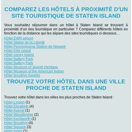
COMPAREZ LES HÔTELS À PROXIMITÉ D’UN
SITE TOURISTIQUE DE STATEN ISLAND
Vous souhaitez séjourner dans un hôtel à Staten Island se trouvant à
proximité d’un lieu touristique en particulier ? Comparez différents hôtels en
fonction de la distance qui les sépare des sites touristiques ci-dessous…
Hôtel EWR airport
Hôtel Statue de la Liberté
Hôtel Pennsylvania Station de Newark
Hôtel Ellis island
Hôtel coney island
Hôtel Battery Park
Hôtel Battery Park
Hôtel Museum of Jewish Heritage
Hôtel Museum of the American Indian
Hôtel brooklyn heights
TROUVEZ VOTRE HÔTEL DANS UNE VILLE
PROCHE DE STATEN ISLAND
Trouvez votre hôtel dans les villes les plus proches de Staten Island :
Hôtel Linden
(1)
Hôtel Elizabeth
(4)
Hôtel Avenel
(1)
Hôtel Woodbridge
(2)
Hôtel Kenilworth
(1)
Hôtel Brooklyn
(4)
Hôtel Newark
(3)
Hôtel Iselin
(1)