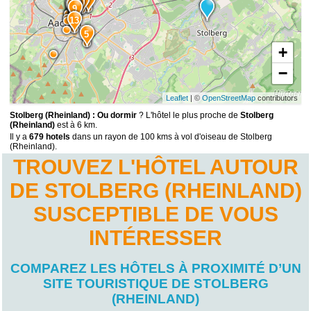
6
8
15
14
12
9
13
5
+
−
Leaflet
| ©
OpenStreetMap
contributors
Stolberg (Rheinland) : Ou dormir
? L'hôtel le plus proche de
Stolberg
(Rheinland)
est à 6 km.
Il y a
679 hotels
dans un rayon de 100 kms à vol d'oiseau de Stolberg
(Rheinland).
TROUVEZ L'HÔTEL AUTOUR
DE STOLBERG (RHEINLAND)
SUSCEPTIBLE DE VOUS
INTÉRESSER
COMPAREZ LES HÔTELS À PROXIMITÉ D’UN
SITE TOURISTIQUE DE STOLBERG
(RHEINLAND)