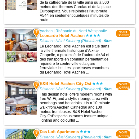
de la cathédrale de la ville ainsi qu’à 500
mètres des thermes Carolas et de la place
Europaplatz. Vous rejoindrez l’autoroute
A544 en seulement quelques minutes de
route ...
Aachen
|
Rhénanie du Nord-Westphalie
7
VOIR
Leonardo Hotel Aachen
L'OFFRE
Distance Hôtel-Stolberg (Rheinland) :
9km
Le Leonardo Hotel Aachen est situé dans
la ville thermale historique d’Aix-la-
Chapelle, à proximité de l’autoroute A4 et
des transports en commun permettant de
rejoindre le centre-ville et la gare
ferroviaire Ice. Les spacieuses chambres
du Leonardo Hotel Aachen ...
B&B Hotel Aachen City-Ost
8
VOIR
L'OFFRE
Distance Hôtel-Stolberg (Rheinland) :
9km
This design hotel offers modern rooms with
free Wi-Fi, and a stylish lounge area with
beanbags and hot drinks. It is a 10-minute
walk from Aachen Cathedral and 100
metres from buses. B&B Hotel Aachen
City-Ost's spacious rooms feature unique
lighting and colourful ...
Das Loft Apartments
9
VOIR
L'OFFRE
Distance Hôtel-Stolberg (Rheinland) :
9km