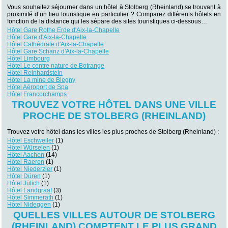
Vous souhaitez séjourner dans un hôtel à Stolberg (Rheinland) se trouvant à
proximité d’un lieu touristique en particulier ? Comparez différents hôtels en
fonction de la distance qui les sépare des sites touristiques ci-dessous…
Hôtel Gare Rothe Erde d'Aix-la-Chapelle
Hôtel Gare d'Aix-la-Chapelle
Hôtel Cathédrale d'Aix-la-Chapelle
Hôtel Gare Schanz d'Aix-la-Chapelle
Hôtel Limbourg
Hôtel Le centre nature de Botrange
Hôtel Reinhardstein
Hôtel La mine de Blegny
Hôtel Aéroport de Spa
Hôtel Francorchamps
TROUVEZ VOTRE HÔTEL DANS UNE VILLE
PROCHE DE STOLBERG (RHEINLAND)
Trouvez votre hôtel dans les villes les plus proches de Stolberg (Rheinland) :
Hôtel Eschweiler
(1)
Hôtel Würselen
(1)
Hôtel Aachen
(14)
Hôtel Raeren
(1)
Hôtel Niederzier
(1)
Hôtel Düren
(1)
Hôtel Jülich
(1)
Hôtel Landgraaf
(3)
Hôtel Simmerath
(1)
Hôtel Nideggen
(1)
QUELLES VILLES AUTOUR DE STOLBERG
(RHEINLAND) COMPTENT LE PLUS GRAND