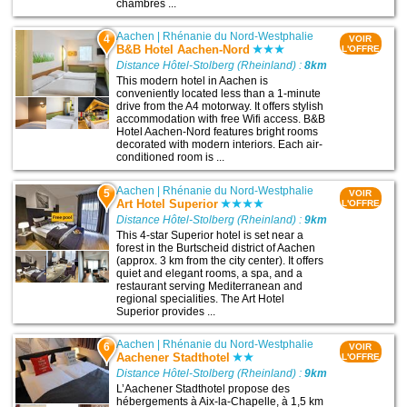
chambres ...
Aachen
|
Rhénanie du Nord-Westphalie
4
VOIR
B&B Hotel Aachen-Nord
L'OFFRE
Distance Hôtel-Stolberg (Rheinland) :
8km
This modern hotel in Aachen is
conveniently located less than a 1-minute
drive from the A4 motorway. It offers stylish
accommodation with free Wifi access. B&B
Hotel Aachen-Nord features bright rooms
decorated with modern interiors. Each air-
conditioned room is ...
Aachen
|
Rhénanie du Nord-Westphalie
5
VOIR
Art Hotel Superior
L'OFFRE
Distance Hôtel-Stolberg (Rheinland) :
9km
This 4-star Superior hotel is set near a
forest in the Burtscheid district of Aachen
(approx. 3 km from the city center). It offers
quiet and elegant rooms, a spa, and a
restaurant serving Mediterranean and
regional specialities. The Art Hotel
Superior provides ...
Aachen
|
Rhénanie du Nord-Westphalie
6
VOIR
Aachener Stadthotel
L'OFFRE
Distance Hôtel-Stolberg (Rheinland) :
9km
L’Aachener Stadthotel propose des
hébergements à Aix-la-Chapelle, à 1,5 km