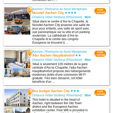
Aachen
|
Rhénanie du Nord-Westphalie
12
VOIR
Novotel Aachen City
L'OFFRE
Distance Hôtel-Stolberg (Rheinland) :
9km
Situé dans le centre d’Aix-la-Chapelle, le
Novotel Aachen City propose une salle de
jeux pour enfants, une salle de sport avec
vue panoramique sur la ville et un parking
souterrain. La cathédrale d’Aix-la-
Chapelle et le centre des congrès
Eurogress se trouvent à ...
Aachen
|
Rhénanie du Nord-Westphalie
13
VOIR
A&o Aachen Hauptbahnhof
L'OFFRE
Distance Hôtel-Stolberg (Rheinland) :
9km
Situé à seulement 100 mètres de la gare
centrale d'Aix-la-Chapelle, l'a&o Aachen
Hauptbahnhof propose des hébergements
modernes dotés d'une connexion Wi-Fi
gratuite. Très bien desservi, cet hôtel
bénéficie d'un ...
Ibis budget Aachen City
14
VOIR
L'OFFRE
Distance Hôtel-Stolberg (Rheinland) :
9km
This hotel is situated in the heart of
Aachen, right between the Old Town
district and the Eurogress Aachen
exhibition centre. Free Wifi is provided in