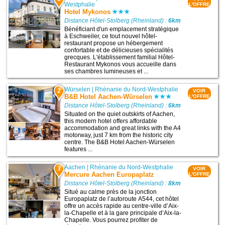
Westphalie
L'OFFRE
Hotel Mykonos
Distance Hôtel-Stolberg (Rheinland) :
6km
Bénéficiant d'un emplacement stratégique
à Eschweiler, ce tout nouvel hôtel-
restaurant propose un hébergement
confortable et de délicieuses spécialités
grecques. L'établissement familial Hôtel-
Restaurant Mykonos vous accueille dans
ses chambres lumineuses et ...
Würselen
|
Rhénanie du Nord-Westphalie
2
VOIR
B&B Hotel Aachen-Würselen
L'OFFRE
Distance Hôtel-Stolberg (Rheinland) :
6km
Situated on the quiet outskirts of Aachen,
this modern hotel offers affordable
accommodation and great links with the A4
motorway, just 7 km from the historic city
centre. The B&B Hotel Aachen-Würselen
features ...
Aachen
|
Rhénanie du Nord-Westphalie
3
VOIR
Mercure Aachen Europaplatz
L'OFFRE
Distance Hôtel-Stolberg (Rheinland) :
8km
Situé au calme près de la jonction
Europaplatz de l’autoroute A544, cet hôtel
offre un accès rapide au centre-ville d’Aix-
la-Chapelle et à la gare principale d’Aix-la-
Chapelle. Vous pourrez profiter de