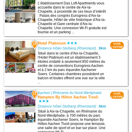
L’établissement Das Loft Apartments vous
accueille dans le centre de Aix-la-
Chapelle, à proximité de ces lieux d’intérêt
: Palais des congrès Eurogress d'Aix-la-
Chapelle, Hôtel de ville historique d'Aix-la-
Chapelle et Gare centrale d'Aix-la-
Chapelle. Une connexion Wi-Fi gratuite est
fournie et un parking ...
Hotel Platinium
10
VOIR
L'OFFRE
Distance Hôtel-Stolberg (Rheinland) :
9km
Situé dans le centre d'Aix-la-Chapelle,
l'Hotel Platinium est un établissement 3
étoiles installé à seulement 850 mètres du
centre de conventions Eurogress Aachen
et à 2 km du parc équestre Aachener
Soers. Certaines chambres possèdent un
balcon et toutes offrent une vue sur la ville
...
Aachen
|
Rhénanie du Nord-Westphalie
11
VOIR
Hampton By Hilton Aachen Tivoli
L'OFFRE
Distance Hôtel-Stolberg (Rheinland) :
9km
Situé à Aix-la-Chapelle, en Rhénanie du
Nord-Westphalie, à 700 mètres du parc
équestre Aachener Soers, le Hampton By
Hilton Aachen Tivoli propose une terrasse,
une salle de sport et un bar sur place. Une
connexion Wi-Fi ...