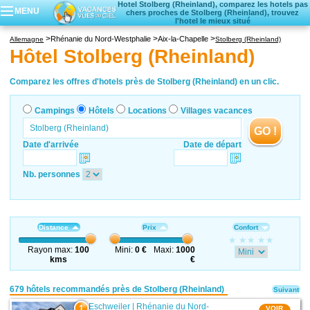
Hotel Stolberg (Rheinland), comparez les hotels pas
MENU
chers proches de Stolberg (Rheinland), trouvez
l'hotel le mieux situé
Campings
Rhénanie du Nord-Westphalie
Aix-la-Chapelle
Allemagne
Stolberg (Rheinland)
Hôtels
Hôtel Stolberg (Rheinland)
Locations vacances
Villages vacances
Comparez les offres d'hotels près de Stolberg (Rheinland) en un clic.
Campings
Hôtels
Locations
Villages vacances
GO !
Date d'arrivée
Date de départ
Nb. personnes
Distance
Prix
Confort
Rayon max:
100
Mini:
0 €
Maxi:
1000
kms
€
679 hôtels recommandés près de Stolberg (Rheinland)
Suivant
Eschweiler
|
Rhénanie du Nord-
1
VOIR