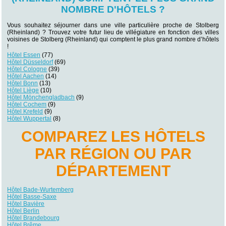
NOMBRE D'HÔTELS ?
Vous souhaitez séjourner dans une ville particulière proche de Stolberg
(Rheinland) ? Trouvez votre futur lieu de villégiature en fonction des villes
voisines de Stolberg (Rheinland) qui comptent le plus grand nombre d’hôtels
!
Hôtel Essen
(77)
Hôtel Düsseldorf
(69)
Hôtel Cologne
(39)
Hôtel Aachen
(14)
Hôtel Bonn
(13)
Hôtel Liège
(10)
Hôtel Mönchengladbach
(9)
Hôtel Cochem
(9)
Hôtel Krefeld
(9)
Hôtel Wuppertal
(8)
COMPAREZ LES HÔTELS
PAR RÉGION OU PAR
DÉPARTEMENT
Hôtel Bade-Wurtemberg
Hôtel Basse-Saxe
Hôtel Bavière
Hôtel Berlin
Hôtel Brandebourg
Hôtel Brême