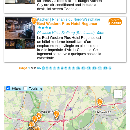
all areas. All rooms at ibis budget Aachen
City are air-conditioned and include a
desk, flat-screen Tv and a ...
Aachen
|
Rhénanie du Nord-Westphalie
15
VOIR
Best Western Plus Hotel Regence
L'OFFRE
Distance Hôtel-Stolberg (Rheinland) :
9km
Le Best Western Plus Hotel Regence est
un hôtel moderne bénéficiant d’un
emplacement privilégié en plein cœur de
la ville impériale d’Aix-la-Chapelle. Ce
logement se trouve à quelques pas de la
cathédrale ...
Page
1
sur
46
1
2
3
4
5
6
7
8
9
10
11
12
13
14
15
>
Hôtels
Tourisme
1
2
4
7
11
10
3