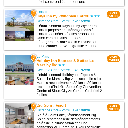
hôtel comprend également une ...
Carroll
4
VOIR
Days Inn by Wyndham Carroll
L'OFFRE
Distance Hôtel-Storm Lake :
69km
L’établissement Days Inn by Wyndham
Carroll propose des hébergements à
Carroll. Cet hôtel 3 étoiles propose un
salon commun ainsi que des
hébergements dotés de la climatisation,
d’une connexion Wi-Fi gratuite et d’une ...
Le Mars
5
VOIR
Holiday Inn Express & Suites Le
L'OFFRE
Mars by Ihg
Distance Hôtel-Storm Lake :
82km
L’établissement Holiday Inn Express &
Suites Le Mars by Ihg vous accueille à Le
Mars, à respectivement 38 km et 39 km de
ces lieux d’intérêt : Sioux City Convention
Centre et Sioux City Art Center. Cet hôtel 2
étoiles ...
Big Spirit Resort
6
VOIR
L'OFFRE
Distance Hôtel-Storm Lake :
89km
Situé à Spirit Lake, l’établissement Big
Spirit Resort possède des hébergements
dotés de la climatisation et d’une
connexion Wi-Fi gratuite. Il vous accueille