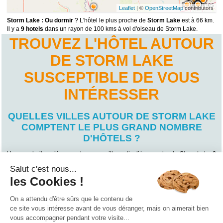
Leaflet
| ©
OpenStreetMap
contributors
Storm Lake : Ou dormir
? L'hôtel le plus proche de
Storm Lake
est à 66 km.
Il y a
9 hotels
dans un rayon de 100 kms à vol d'oiseau de Storm Lake.
TROUVEZ L'HÔTEL AUTOUR
DE STORM LAKE
SUSCEPTIBLE DE VOUS
INTÉRESSER
QUELLES VILLES AUTOUR DE STORM LAKE
COMPTENT LE PLUS GRAND NOMBRE
D'HÔTELS ?
Vous souhaitez séjourner dans une ville particulière proche de Storm Lake ?
Trouvez votre futur lieu de villégiature en fonction des villes voisines de
Storm Lake qui comptent le plus grand nombre d’hôtels !
Salut c'est nous...
Hôtel Emmetsburg
(3)
les Cookies !
Hôtel Sioux City
(2)
Hôtel Carroll
(1)
Hôtel Le Mars
(1)
On a attendu d'être sûrs que le contenu de
Hôtel Sioux Center
(1)
ce site vous intéresse avant de vous déranger, mais on aimerait bien
vous accompagner pendant votre visite...
Qui sommes nous ?
|
Contactez-nous
|
Nos partenaires