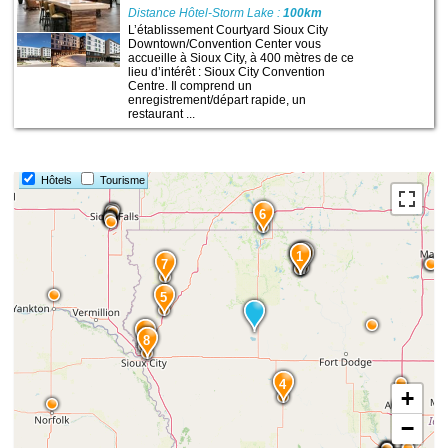
Distance Hôtel-Storm Lake :
100km
L’établissement Courtyard Sioux City
Downtown/Convention Center vous
accueille à Sioux City, à 400 mètres de ce
lieu d’intérêt : Sioux City Convention
Centre. Il comprend un
enregistrement/départ rapide, un
restaurant ...
Hôtels
Tourisme
6
3
2
1
7
5
9
8
4
+
−