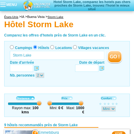
Hotel Storm Lake, comparez les hotels pas chers
MENU
proches de Storm Lake, trouvez l'hotel le mieux
situé
Campings
IA
Buena Vista
États-Unis
Storm Lake
Hôtels
Hôtel Storm Lake
Locations vacances
Villages vacances
Comparez les offres d'hotels près de Storm Lake en un clic.
Campings
Hôtels
Locations
Villages vacances
GO !
Date d'arrivée
Date de départ
Nb. personnes
Distance
Prix
Confort
Rayon max:
100
Mini:
0 €
Maxi:
1000
kms
€
9 hôtels recommandés près de Storm Lake
Emmetsburg
1
VOIR