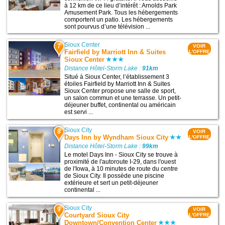
à 12 km de ce lieu d’intérêt : Arnolds Park
Amusement Park. Tous les hébergements
comportent un patio. Les hébergements
sont pourvus d’une télévision ...
Sioux Center
7
VOIR
Fairfield by Marriott Inn & Suites
L'OFFRE
Sioux Center
Distance Hôtel-Storm Lake :
91km
Situé à Sioux Center, l’établissement 3
étoiles Fairfield by Marriott Inn & Suites
Sioux Center propose une salle de sport,
un salon commun et une terrasse. Un petit-
déjeuner buffet, continental ou américain
est servi ...
Sioux City
8
VOIR
Days Inn by Wyndham Sioux City
L'OFFRE
Distance Hôtel-Storm Lake :
99km
Le motel Days Inn - Sioux City se trouve à
proximité de l'autoroute I-29, dans l'ouest
de l'Iowa, à 10 minutes de route du centre
de Sioux City. Il possède une piscine
extérieure et sert un petit-déjeuner
continental ...
Sioux City
9
VOIR
Courtyard Sioux City
L'OFFRE
Downtown/Convention Center