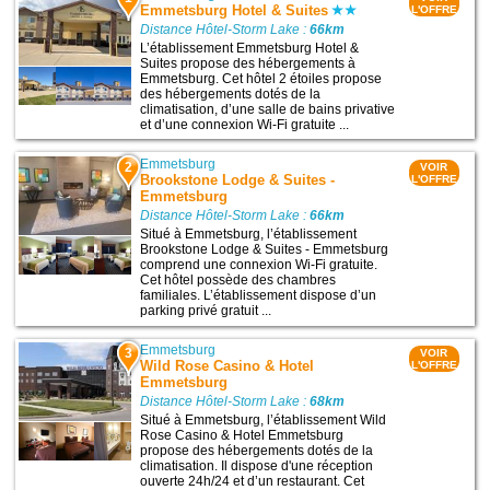
Emmetsburg Hotel & Suites
L'OFFRE
Distance Hôtel-Storm Lake :
66km
L’établissement Emmetsburg Hotel &
Suites propose des hébergements à
Emmetsburg. Cet hôtel 2 étoiles propose
des hébergements dotés de la
climatisation, d’une salle de bains privative
et d’une connexion Wi-Fi gratuite ...
Emmetsburg
2
VOIR
Brookstone Lodge & Suites -
L'OFFRE
Emmetsburg
Distance Hôtel-Storm Lake :
66km
Situé à Emmetsburg, l’établissement
Brookstone Lodge & Suites - Emmetsburg
comprend une connexion Wi-Fi gratuite.
Cet hôtel possède des chambres
familiales. L’établissement dispose d’un
parking privé gratuit ...
Emmetsburg
3
VOIR
Wild Rose Casino & Hotel
L'OFFRE
Emmetsburg
Distance Hôtel-Storm Lake :
68km
Situé à Emmetsburg, l’établissement Wild
Rose Casino & Hotel Emmetsburg
propose des hébergements dotés de la
climatisation. Il dispose d'une réception
ouverte 24h/24 et d’un restaurant. Cet