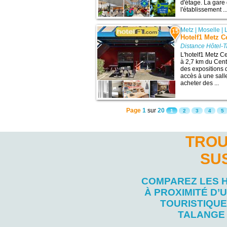
d'étage. La gare
l'établissement ..
Metz
|
Moselle
|
15
Hotelf1 Metz C
Distance Hôtel-T
L'hotelf1 Metz Ce
à 2,7 km du Cen
des expositions 
accès à une sal
acheter des ...
Page
1
sur
20
1
2
3
4
5
TROU
SU
COMPAREZ LES 
À PROXIMITÉ D’U
TOURISTIQUE
TALANGE