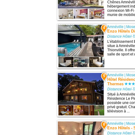
Chênes Amnévill
hébergement ind
connexion Wi-Fi 
munie de mobilier
Amnéville
|
Mose
4
Enzo Hôtels Di
Distance Hôtel-T
L’établissement 
situe à Amnéville
Thionville. Il of
salle de sport et 
Amnéville
|
Mose
5
Hôtel Résidenc
Thermes
Distance Hôtel-T
Situé à Amnéville
Résidence Le Pi
possède une conn
privé gratuit. C
télévision à ...
Amnéville
|
Mose
6
Enzo Hôtels - 
Distance Hôtel-T