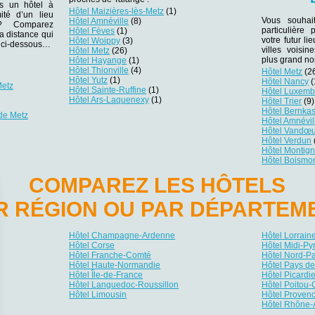
ns un hôtel à
Hôtel Maizières-lès-Metz
(1)
ité d’un lieu
Vous souhai
Hôtel Amnéville
(8)
r ? Comparez
particulière
Hôtel Fèves
(1)
la distance qui
votre futur li
Hôtel Woippy
(3)
es ci-dessous…
villes voisi
Hôtel Metz
(26)
plus grand no
Hôtel Hayange
(1)
Hôtel Thionville
(4)
Hôtel Metz
(2
Hôtel Yutz
(1)
Hôtel Nancy
(
Metz
Hôtel Sainte-Ruffine
(1)
Hôtel Luxem
Hôtel Ars-Laquenexy
(1)
Hôtel Trier
(9)
Hôtel Bernkas
 de Metz
Hôtel Amnévil
Hôtel Vandœu
Hôtel Verdun
Hôtel Montign
Hôtel Boismo
COMPAREZ LES HÔTELS
R RÉGION OU PAR DÉPARTEM
Hôtel Champagne-Ardenne
Hôtel Lorrain
Hôtel Corse
Hôtel Midi-P
Hôtel Franche-Comté
Hôtel Nord-P
Hôtel Haute-Normandie
Hôtel Pays de
Hôtel Île-de-France
Hôtel Picardi
Hôtel Languedoc-Roussillon
Hôtel Poitou-
Hôtel Limousin
Hôtel Provenc
Hôtel Rhône-