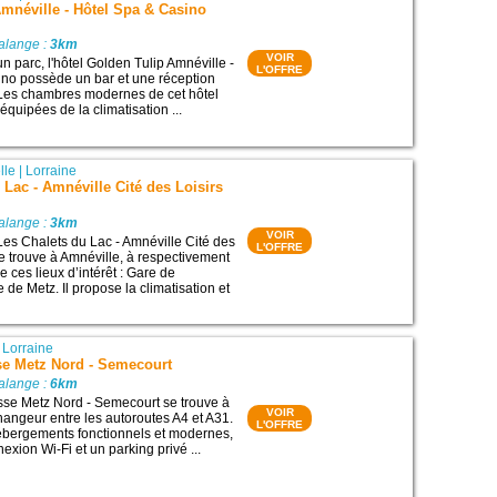
mnéville - Hôtel Spa & Casino
alange :
3km
VOIR
n parc, l'hôtel Golden Tulip Amnéville -
L'OFFRE
no possède un bar et une réception
 Les chambres modernes de cet hôtel
équipées de la climatisation ...
lle
|
Lorraine
 Lac - Amnéville Cité des Loisirs
alange :
3km
VOIR
Les Chalets du Lac - Amnéville Cité des
L'OFFRE
se trouve à Amnéville, à respectivement
 ces lieux d’intérêt : Gare de
e de Metz. Il propose la climatisation et
|
Lorraine
se Metz Nord - Semecourt
alange :
6km
sse Metz Nord - Semecourt se trouve à
VOIR
changeur entre les autoroutes A4 et A31.
L'OFFRE
ébergements fonctionnels et modernes,
exion Wi-Fi et un parking privé ...