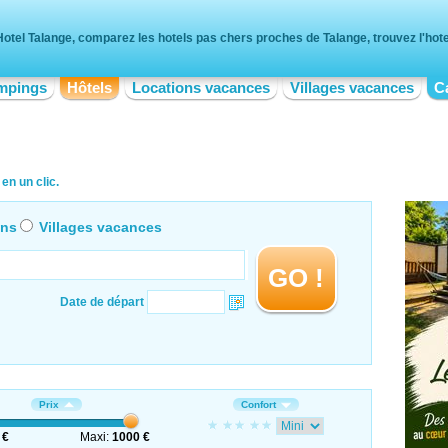
Hotel Talange, comparez les hotels pas chers proches de Talange, trouvez l'hote
mpings
Hôtels
Locations vacances
Villages vacances
C
en un clic.
ons
Villages vacances
GO !
Date de départ
Prix
Confort
 €
Maxi:
1000 €