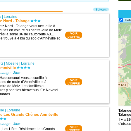
Suivant
e
|
Lorraine
Hôte
z Nord - Talange
tz Nord - Talange vous accueille à
nutes en voiture du centre-ville de Metz
VOIR
ès la sortie 36 de l’autoroute A31.
L'OFFRE
se trouve à 4 km du zoo d'Amnéville et
tz
|
Moselle
|
Lorraine
Amnéville
alange :
2km
 Hauconcourt vous accueille à
VOIR
tes de route d’Amnéville et à
L'OFFRE
ntre de Metz. Les familles ou
ires y sont les bienvenus. Ce Novotel
mbres ...
lle
|
Lorraine
Talange
ce Les Grands Chênes Amnéville
Talang
Il y a
29
d'oisea
alange :
3km
VOIR
e, Les Hôtel Résidence Les Grands
L'OFFRE