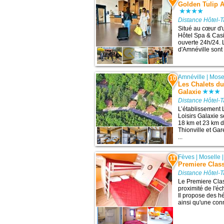
Golden Tulip A
Distance Hôtel-T
Situé au cœur d'u
Hôtel Spa & Casi
ouverte 24h/24.
d'Amnéville sont 
Amnéville
|
Mose
10
Les Chalets du
Galaxie
Distance Hôtel-T
L’établissement 
Loisirs Galaxie 
18 km et 23 km de
Thionville et Gar
...
Fèves
|
Moselle
11
Premiere Clas
Distance Hôtel-T
Le Premiere Cla
proximité de l'é
Il propose des h
ainsi qu'une conn