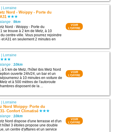
e
|
Lorraine
etz Nord - Woippy - Porte du
 A31
alange :
9km
VOIR
etz Nord - Woippy - Porte du
L'OFFRE
 se trouve à 2 km de Metz, à 10
du centre-ville. Vous pourrez rejoindre
4 et A31 en seulement 2 minutes en
e
|
Lorraine
alange :
10km
, à 5 km de Metz, l'hôtel ibis Metz Nord
VOIR
ption ouverte 24h/24, un bar et un
L'OFFRE
 séjournerez à 10 minutes en voiture de
 Metz et à 500 mètres de l'autoroute
chambres disposent de la ...
e
|
Lorraine
z Nord Woippy- Porte du
1- Confort Climatisé
alange :
10km
VOIR
z Nord dispose d'une terrasse et d'un
L'OFFRE
t hôtel 3 étoiles propose une double
ue, un centre d'affaires et un service