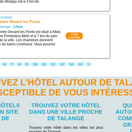
 de Woippy est à 3 km de
.
Lorraine
entre Devant les Ponts
alange :
12km
ntre Devant les Ponts est situé à Metz,
VOIR
tre Pompidou-Metz et à 7 km du parc
L'OFFRE
de la ville. Les chambres donnent
le de bains commune. Vous pourrez
6
7
8
9
10
11
12
13
14
15
>
VEZ L'HÔTEL AUTOUR DE TA
SCEPTIBLE DE VOUS INTÉRES
HÔTELS
TROUVEZ VOTRE HÔTEL
QU
N SITE
DANS UNE VILLE PROCHE
AUTO
 DE
DE TALANGE
COM
GR
Trouvez votre hôtel dans les villes les plus
proches de Talange :