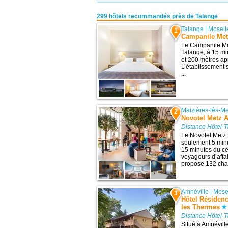
299 hôtels recommandés près de Talange
Talange
|
Mosell
1
Campanile Met
Le Campanile Me
Talange, à 15 mi
et 200 mètres apr
L’établissement 
...
Maizières-lès-Me
2
Novotel Metz 
Distance Hôtel-T
Le Novotel Metz
seulement 5 minu
15 minutes du ce
voyageurs d’affa
propose 132 cha
Amnéville
|
Mose
3
Hôtel Résiden
les Thermes
Distance Hôtel-T
Situé à Amnévill