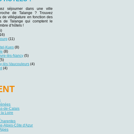
tez séjourner dans une ville
 proche de Talange ? Trouvez
eu de villégiature en fonction des
nes de Talange qui comptent le
mbre d’hôtels !
6)
16)
bourg
(11)
tel-Kues
(8)
le
(8)
vre-lès-Nancy
(5)
(5)
y-lès-Vaucouleurs
(4)
nt
(4)
ENT
e
yrénées
as-de-Calais
 la Loire
e
Charentes
e-Alpes-Côte d'Azur
Alpes