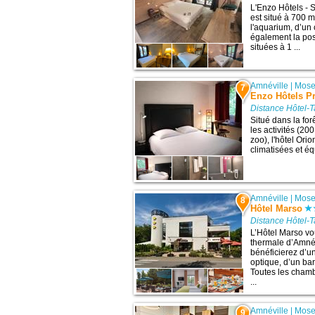
L'Enzo Hôtels - 
est situé à 700 
l'aquarium, d’un
également la poss
situées à 1 ...
Amnéville
|
Mose
7
Enzo Hôtels Pr
Distance Hôtel-T
Situé dans la for
les activités (2
zoo), l'hôtel Or
climatisées et éq
Amnéville
|
Mose
8
Hôtel Marso
Distance Hôtel-T
L’Hôtel Marso vo
thermale d’Amnév
bénéficierez d’un
optique, d’un ba
Toutes les chamb
...
Amnéville
|
Mose
9