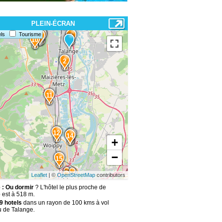
PLEIN-ÉCRAN
8
9
4
6
ls
Tourisme
7
3
1
5
10
2
11
12
13
14
+
−
15
Leaflet
| ©
OpenStreetMap
contributors
 : Ou dormir
? L'hôtel le plus proche de
e
est à 518 m.
9 hotels
dans un rayon de 100 kms à vol
u de Talange.