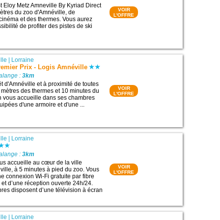
St Eloy Metz Amneville By Kyriad Direct
VOIR
mètres du zoo d'Amnéville, de
L'OFFRE
 cinéma et des thermes. Vous aurez
ibilité de profiter des pistes de ski
lle
|
Lorraine
emier Prix - Logis Amnéville
alange :
3km
êt d'Amnéville et à proximité de toutes
VOIR
00 mètres des thermes et 10 minutes du
L'OFFRE
ion vous accueille dans ses chambres
uipées d'une armoire et d'une ...
lle
|
Lorraine
alange :
3km
us accueille au cœur de la ville
VOIR
ille, à 5 minutes à pied du zoo. Vous
L'OFFRE
e connexion Wi-Fi gratuite par fibre
r et d’une réception ouverte 24h/24.
res disposent d’une télévision à écran
lle
|
Lorraine