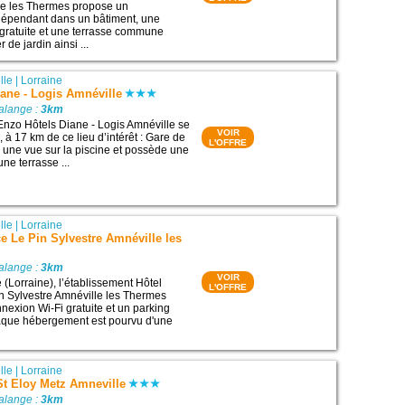
e les Thermes propose un
épendant dans un bâtiment, une
gratuite et une terrasse commune
 de jardin ainsi ...
lle
|
Lorraine
ane - Logis Amnéville
alange :
3km
Enzo Hôtels Diane - Logis Amnéville se
VOIR
, à 17 km de ce lieu d’intérêt : Gare de
L'OFFRE
fre une vue sur la piscine et possède une
une terrasse ...
lle
|
Lorraine
e Le Pin Sylvestre Amnéville les
alange :
3km
VOIR
 (Lorraine), l’établissement Hôtel
L'OFFRE
n Sylvestre Amnéville les Thermes
exion Wi-Fi gratuite et un parking
haque hébergement est pourvu d'une
lle
|
Lorraine
St Eloy Metz Amneville
alange :
3km