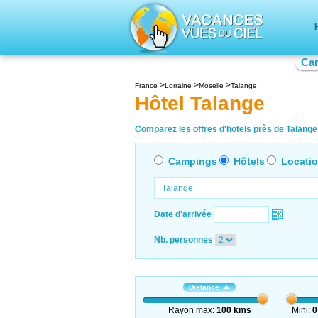
Ca
France
Lorraine
Moselle
Talange
Hôtel Talange
Comparez les offres d'hotels près de Talange 
Campings
Hôtels
Locati
Date d'arrivée
Nb. personnes
Distance
Rayon max:
100 kms
Mini:
0