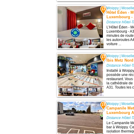
Woippy
|
Mosell
12
Hôtel Éden - M
Luxembourg -
Distance Hôtel-T
L’Hôtel Éden - M
Luxembourg - A31
minutes de route 
les autoroutes A
voiture ...
Woippy
|
Mosell
13
Ibis Metz Nord
Distance Hôtel-T
Installé à Woippy
possède une réce
restaurant. Vous
la cathédrale de
A31. Toutes les 
Woippy
|
Mosell
14
Campanile Met
Luxembourg A3
Distance Hôtel-T
Le Campanile Met
bar à Woippy. Ce
isolation thermiq