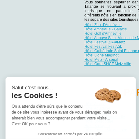
Vous souhaitez séjourner da
Talange se trouvant à proxim
touristique en particulie
différents hôtels en fonction de 
les sépare des sites touristiqu
Hôtel Zoo d’Amnéville
Hôtel Amnéville - Galaxie
Hôtel Golf d'Amnéville
Hôtel Abbaye Saint-Vincent de 
Hôtel Festival Zik@Metz
Hôtel Festival Festi'Zik
Hôtel Cathédrale Saint-Etienne
Hôtel Ligne Maginot
Hôtel Metz - Arsenal
Hôtel Gare SNCF Metz Ville
Salut c'est nous...
PA
les Cookies !
Hôtel Alsace
On a attendu d'être sûrs que le contenu
Hôtel Aquitaine
de ce site vous intéresse avant de vous déranger, mais on
Hôtel Auvergne
Hôtel Basse-Normandie
aimerait bien vous accompagner pendant votre visite...
Hôtel Bourgogne
C'est OK pour vous ?
Hôtel Bretagne
Hôtel Centre-Val de Loire
Consentements certifiés par