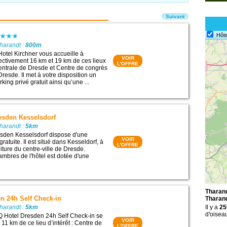
Suivant
Hôte
harandt :
800m
Hotel Kirchner vous accueille à
VOIR
ectivement 16 km et 19 km de ces lieux
L'OFFRE
 centrale de Dresde et Centre de congrès
Dresde. Il met à votre disposition un
king privé gratuit ainsi qu’une ...
esden Kesselsdorf
harandt :
5km
esden Kesselsdorf dispose d'une
VOIR
ratuite. Il est situé dans Kesseldorf, à
L'OFFRE
iture du centre-ville de Dresde.
bres de l'hôtel est dotée d'une
Tharand
n 24h Self Check-in
Tharan
harandt :
5km
Il y a
25
d'oisea
Q Hotel Dresden 24h Self Check-in se
VOIR
 11 km de ce lieu d’intérêt : Centre de
L'OFFRE