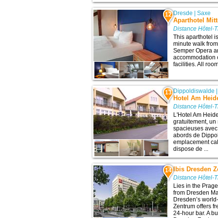
Dresde
|
Saxe
12
Aparthotel Mit
Distance Hôtel-T
This aparthotel i
minute walk from
Semper Opera an
accommodation co
facilities. All ro
Dippoldiswalde
13
Hotel Am Heid
Distance Hôtel-T
L'Hotel Am Heid
gratuitement, un
spacieuses avec 
abords de Dippol
emplacement cal
dispose de ...
Ibis Dresden 
14
Distance Hôtel-T
Lies in the Prag
from Dresden Mai
Dresden’s world-
Zentrum offers fr
24-hour bar. A buf