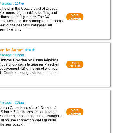
harandt :
11km
hotel in the Cotta district of Dresden
tyle rooms, big breakfast buffets, and
VOIR
ions to the city centre. The A4
L'OFFRE
km away. All of the soundproofed rooms
reet or the peaceful courtyard. All
een Tv with ...
den by Aurum
harandt :
12km
Elbhotel Dresden by Aurum bénéficie
VOIR
 de choix dans le quartier Pieschen
L'OFFRE
pectivement 4,8 km, 5 km et 5 km de
êt : Centre de congrès international de
harandt :
12km
Urban Capsule se situe à Dresde, à
VOIR
9 km et 5 km de ces lieux d’intérêt :
L'OFFRE
s international de Dresde et Zwinger. Il
osition une connexion Wi-Fi gratuite
de ses locaux ...