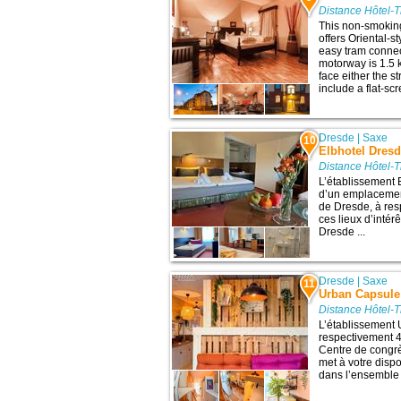
Distance Hôtel-T
This non-smoking 
offers Oriental-s
easy tram connect
motorway is 1.5 
face either the st
include a flat-scr
Dresde
|
Saxe
10
Elbhotel Dres
Distance Hôtel-T
L’établissement 
d’un emplacement
de Dresde, à res
ces lieux d’intér
Dresde ...
Dresde
|
Saxe
11
Urban Capsule
Distance Hôtel-T
L’établissement 
respectivement 4,
Centre de congrè
met à votre disp
dans l’ensemble 