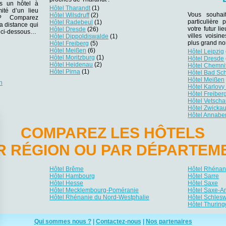
ns un hôtel à
Hôtel Tharandt
(1)
ité d’un lieu
Vous souhai
Hôtel Wilsdruff
(2)
r ? Comparez
particulière
Hôtel Radebeul
(1)
la distance qui
votre futur li
Hôtel Dresde
(26)
es ci-dessous…
villes voisi
Hôtel Dippoldiswalde
(1)
plus grand no
Hôtel Freiberg
(5)
Hôtel Meißen
(6)
Hôtel Leipzig
Hôtel Moritzburg
(1)
Hôtel Dresde
Hôtel Heidenau
(2)
Hôtel Chemni
Hôtel Pirna
(1)
Hôtel Bad Sc
Hôtel Meißen
n
Hôtel Karlovy
Hôtel Freiber
Hôtel Vetsch
Hôtel Zwicka
Hôtel Annabe
COMPAREZ LES HÔTELS
R RÉGION OU PAR DÉPARTEM
Hôtel Brême
Hôtel Rhénani
Hôtel Hambourg
Hôtel Sarre
Hôtel Hesse
Hôtel Saxe
Hôtel Mecklembourg-Poméranie
Hôtel Saxe-A
Hôtel Rhénanie du Nord-Westphalie
Hôtel Schlesw
Hôtel Thuring
Qui sommes nous ?
|
Contactez-nous
|
Nos partenaires