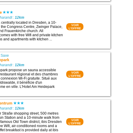
te
harandt :
12km
s centrally located in Dresden, a 10-
VOIR
 the Congress Centre, Zwinger Palace,
L'OFFRE
d Frauenkirche church. All
mes with free Wifi and private kitchen
oms and apartments with kitchen ...
|
Saxe
epark
harandt :
12km
epark propose un sauna accessible
VOIR
 restaurant régional et des chambres
L'OFFRE
connexion Wi-Fi gratuite. Situé aux
diswalde, il bénéficie d'un
me en ville. L'Hotel Am Heidepark
Zentrum
harandt :
12km
er Straße shopping street, 500 metres
n Station and a 10-minute walk from
VOIR
famous Old Town district, ibis Dresden
L'OFFRE
ee Wifi, air-conditioned rooms and a
fet breakfast is provided daily at ibis