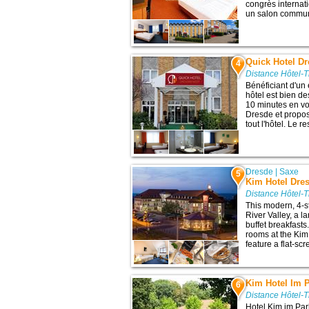
congrès internati
un salon commun,
Quick Hotel D
4
Distance Hôtel-T
Bénéficiant d'un
hôtel est bien des
10 minutes en voi
Dresde et propos
tout l'hôtel. Le r
Dresde
|
Saxe
5
Kim Hotel Dre
Distance Hôtel-T
This modern, 4-st
River Valley, a l
buffet breakfasts
rooms at the Kim
feature a flat-scr
Kim Hotel Im 
6
Distance Hôtel-T
Hotel Kim im Park