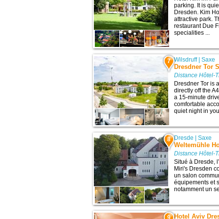
parking. It is qui
Dresden. Kim Hot
attractive park. T
restaurant Due Fr
specialities ...
Wilsdruff
|
Saxe
7
Dresdner Tor 
Distance Hôtel-T
Dresdner Tor is 
directly off the 
a 15-minute drive
comfortable acco
quiet night in yo
Dresde
|
Saxe
8
Weltemühle Hot
Distance Hôtel-T
Situé à Dresde, 
Miri's Dresden c
un salon commun
équipements et s
notamment un ser
Hotel Aviv Dr
9