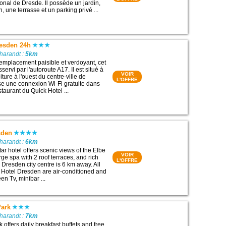
onal de Dresde. Il possède un jardin,
 une terrasse et un parking privé ...
resden 24h
harandt :
5km
 emplacement paisible et verdoyant, cet
servi par l'autoroute A17. Il est situé à
VOIR
ture à l'ouest du centre-ville de
L'OFFRE
e une connexion Wi-Fi gratuite dans
estaurant du Quick Hotel ...
sden
harandt :
6km
ar hotel offers scenic views of the Elbe
VOIR
arge spa with 2 roof terraces, and rich
L'OFFRE
. Dresden city centre is 6 km away. All
 Hotel Dresden are air-conditioned and
een Tv, minibar ...
Park
harandt :
7km
 offers daily breakfast buffets and free