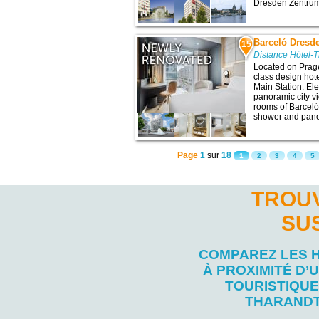
Dresden Zentrum 
Barceló Dresd
15
Distance Hôtel-T
Located on Prager
class design hot
Main Station. El
panoramic city v
rooms of Barcel
shower and pano
Page
1
sur
18
1
2
3
4
5
TROUV
SU
COMPAREZ LES 
À PROXIMITÉ D’U
TOURISTIQUE
THARAND