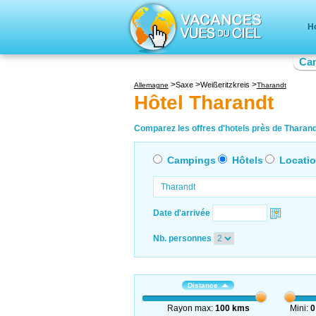
Ho
Ca
Saxe
Weißeritzkreis
Allemagne
Tharandt
Hôtel Tharandt
Comparez les offres d'hotels près de Tharandt
Campings
Hôtels
Locati
Date d'arrivée
Nb. personnes
Distance
Rayon max:
100 kms
Mini:
0