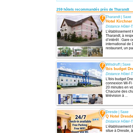
259 hôtels recommandés près de Tharandt
Tharandt
|
Saxe
1
Hotel Kirchner
Distance Hôtel-T
L’établissement 
Tharandt, à resp
d’intérêt : Gare
international de 
restaurant, un par
Wilsdruff
|
Saxe
2
Ibis budget Dr
Distance Hôtel-T
L'ibis budget Dr
connexion Wi-Fi g
20 minutes en vo
Chacune des cham
télévision à ...
Dresde
|
Saxe
3
Q Hotel Dresde
Distance Hôtel-T
L’établissement 
situe à Dresde, à