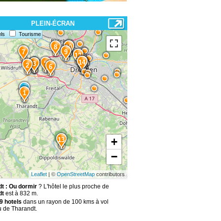
PLEIN-ÉCRAN
ls
Tourisme
11
8
10
7
9
12
14
15
5
4
3
2
6
1
+
13
−
Leaflet
| ©
OpenStreetMap
contributors
t : Ou dormir
? L'hôtel le plus proche de
dt
est à 832 m.
9 hotels
dans un rayon de 100 kms à vol
u de Tharandt.