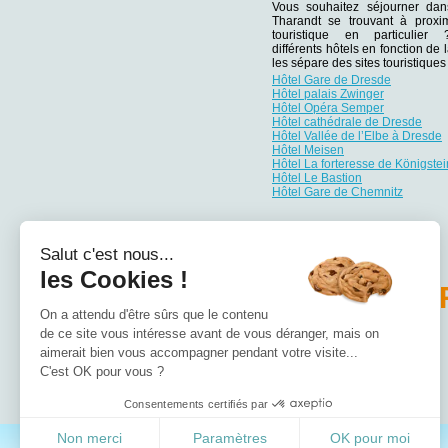
Vous souhaitez séjourner da
Tharandt se trouvant à proxim
touristique en particulie
différents hôtels en fonction de 
les sépare des sites touristiqu
Hôtel Gare de Dresde
Hôtel palais Zwinger
Hôtel Opéra Semper
Hôtel cathédrale de Dresde
Hôtel Vallée de l’Elbe à Dresde
Hôtel Meisen
Hôtel La forteresse de Königstei
Hôtel Le Bastion
Hôtel Gare de Chemnitz
Salut c'est nous...
les Cookies !
PA
On a attendu d'être sûrs que le contenu
de ce site vous intéresse avant de vous déranger, mais on
Hôtel Bade-Wurtemberg
Hôtel Basse-Saxe
aimerait bien vous accompagner pendant votre visite...
Hôtel Bavière
C'est OK pour vous ?
Hôtel Berlin
Hôtel Brandebourg
Consentements certifiés par
Non merci
Paramètres
OK pour moi