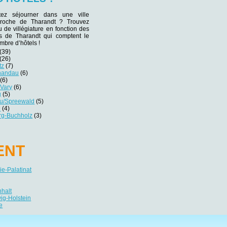
tez séjourner dans une ville
 proche de Tharandt ? Trouvez
eu de villégiature en fonction des
nes de Tharandt qui comptent le
mbre d’hôtels !
(39)
(26)
tz
(7)
handau
(6)
(6)
 Vary
(6)
g
(5)
au/Spreewald
(5)
u
(4)
rg-Buchholz
(3)
ENT
e-Palatinat
nhalt
ig-Holstein
e