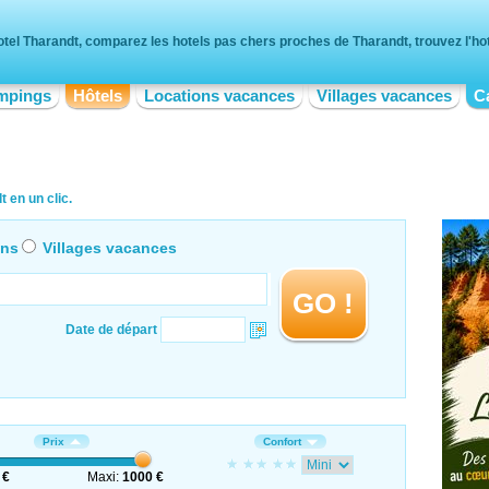
tel Tharandt, comparez les hotels pas chers proches de Tharandt, trouvez l'hot
mpings
Hôtels
Locations vacances
Villages vacances
C
 en un clic.
ons
Villages vacances
GO !
Date de départ
Prix
Confort
 €
Maxi:
1000 €