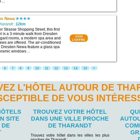
...
en Newa
harandt :
12km
 Strasse Shopping Street, this first
el is a 3-minute walk from Dresden
VOIR
egant rooms, a modern spa area and
L'OFFRE
iews are offered. The air-conditioned
ó Dresden Newa feature a glass spa
ramic windows ...
6
7
8
9
10
11
12
13
14
15
>
EZ L'HÔTEL AUTOUR DE TH
SCEPTIBLE DE VOUS INTÉRES
HÔTELS
TROUVEZ VOTRE HÔTEL
QU
N SITE
DANS UNE VILLE PROCHE
AUTOU
 DE
DE THARANDT
COM
T
GR
Trouvez votre hôtel dans les villes les plus
proches de Tharandt :