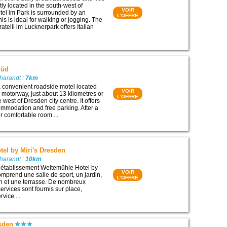
etly located in the south-west of
VOIR
el im Park is surrounded by an
L'OFFRE
his is ideal for walking or jogging. The
atelli im Lucknerpark offers Italian
Süd
harandt :
7km
a convenient roadside motel located
VOIR
A4 motorway, just about 13 kilometres or
L'OFFRE
 west of Dresden city centre. It offers
mmodation and free parking. After a
ur comfortable room ...
el by Miri's Dresden
harandt :
10km
l’établissement Weltemühle Hotel by
VOIR
omprend une salle de sport, un jardin,
L'OFFRE
 et une terrasse. De nombreux
ervices sont fournis sur place,
vice ...
esden