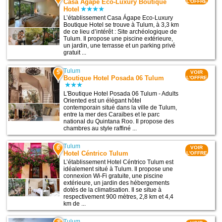
Casa Ágape Eco-Luxury Boutique
L'OFFRE
Hotel
L’établissement Casa Ágape Eco-Luxury
Boutique Hotel se trouve à Tulum, à 3,3 km
de ce lieu d’intérêt : Site archéologique de
Tulum. Il propose une piscine extérieure,
un jardin, une terrasse et un parking privé
gratuit ...
Tulum
5
VOIR
Boutique Hotel Posada 06 Tulum
L'OFFRE
L'Boutique Hotel Posada 06 Tulum - Adults
Oriented est un élégant hôtel
contemporain situé dans la ville de Tulum,
entre la mer des Caraïbes et le parc
national du Quintana Roo. Il propose des
chambres au style raffiné ...
Tulum
6
VOIR
Hotel Céntrico Tulum
L'OFFRE
L’établissement Hotel Céntrico Tulum est
idéalement situé à Tulum. Il propose une
connexion Wi-Fi gratuite, une piscine
extérieure, un jardin des hébergements
dotés de la climatisation. Il se situe à
respectivement 900 mètres, 2,8 km et 4,4
km de ...
Tulum