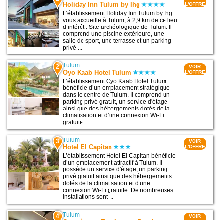
Holiday Inn Tulum by Ihg
L'OFFRE
L’établissement Holiday Inn Tulum by Ihg
vous accueille à Tulum, à 2,9 km de ce lieu
d’intérêt : Site archéologique de Tulum. Il
comprend une piscine extérieure, une
salle de sport, une terrasse et un parking
privé ...
Tulum
2
VOIR
Oyo Kaab Hotel Tulum
L'OFFRE
L’établissement Oyo Kaab Hotel Tulum
bénéficie d’un emplacement stratégique
dans le centre de Tulum. Il comprend un
parking privé gratuit, un service d'étage
ainsi que des hébergements dotés de la
climatisation et d’une connexion Wi-Fi
gratuite ...
Tulum
3
VOIR
Hotel El Capitan
L'OFFRE
L’établissement Hotel El Capitan bénéficie
d’un emplacement attractif à Tulum. Il
possède un service d'étage, un parking
privé gratuit ainsi que des hébergements
dotés de la climatisation et d’une
connexion Wi-Fi gratuite. De nombreuses
installations sont ...
Tulum
4
VOIR