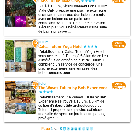
Loba Tulum Male Only
L'OFFRE
Situé à Tulum, l’établissement Loba Tulum
Male Only propose une piscine extérieure
et un jardin, ainsi que des hébergements
avec un balcon ou un patio, une
connexion Wi-Fi gratuite et une télévision
à écran plat. Vous bénéficierez d’une salle
de bains privative ...
Tulum
14
VOIR
Calea Tulum Yoga Hotel
L'OFFRE
L’établissement Calea Tulum Yoga Hotel
vous accueille à Tulum, à 5,3 km de ce lieu
d’intérêt : Site archéologique de Tulum. Il
comprend un service de concierge, une
piscine extérieure, une terrasse, des
hébergements pour ...
Tulum
15
VOIR
The Waves Tulum by Bnb Experience
L'OFFRE
L’établissement The Waves Tulum by Bnb
Experience se trouve à Tulum, à 5 km de
ce lieu d’intérêt : Site archéologique de
Tulum. Il propose une piscine extérieure,
une salle de sport, un jardin et un parking
privé gratuit ...
Page
1
sur
8
1
2
3
4
5
6
7
8