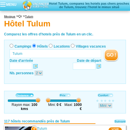
Hotel Tulum, comparez les hotels pas chers proches
MENU
de Tulum, trouvez l'hotel le mieux situé
Campings
Qr
Mexique
Tulum
Hôtels
Hôtel Tulum
Locations vacances
Villages vacances
Comparez les offres d'hotels près de Tulum en un clic.
Campings
Hôtels
Locations
Villages vacances
GO !
Date d'arrivée
Date de départ
Nb. personnes
Distance
Prix
Confort
Rayon max:
100
Mini:
0 €
Maxi:
1000
kms
€
117 hôtels recommandés près de Tulum
Suivant
Tulum
1
VOIR