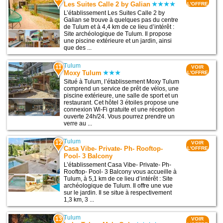
Les Suites Calle 2 by Galian
L'OFFRE
L’établissement Les Suites Calle 2 by
Galian se trouve à quelques pas du centre
de Tulum et à 4,4 km de ce lieu d’intérêt :
Site archéologique de Tulum. Il propose
une piscine extérieure et un jardin, ainsi
que des ...
Tulum
11
VOIR
Moxy Tulum
L'OFFRE
Situé à Tulum, l’établissement Moxy Tulum
comprend un service de prêt de vélos, une
piscine extérieure, une salle de sport et un
restaurant. Cet hôtel 3 étoiles propose une
connexion Wi-Fi gratuite et une réception
ouverte 24h/24. Vous pourrez prendre un
verre au ...
Tulum
12
VOIR
Casa Vibe- Private- Ph- Rooftop-
L'OFFRE
Pool- 3 Balcony
L’établissement Casa Vibe- Private- Ph-
Rooftop- Pool- 3 Balcony vous accueille à
Tulum, à 5,1 km de ce lieu d’intérêt : Site
archéologique de Tulum. Il offre une vue
sur le jardin. Il se situe à respectivement
1,3 km, 3 ...
Tulum
13
VOIR