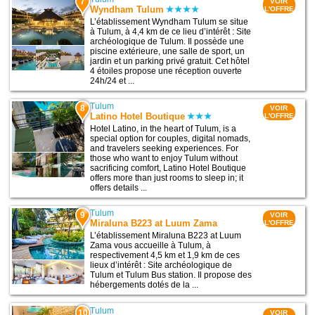
7
VOIR
Wyndham Tulum
L'OFFRE
L’établissement Wyndham Tulum se situe
à Tulum, à 4,4 km de ce lieu d’intérêt : Site
archéologique de Tulum. Il possède une
piscine extérieure, une salle de sport, un
jardin et un parking privé gratuit. Cet hôtel
4 étoiles propose une réception ouverte
24h/24 et ...
Tulum
8
VOIR
Latino Hotel Boutique
L'OFFRE
Hotel Latino, in the heart of Tulum, is a
special option for couples, digital nomads,
and travelers seeking experiences. For
those who want to enjoy Tulum without
sacrificing comfort, Latino Hotel Boutique
offers more than just rooms to sleep in; it
offers details ...
Tulum
9
VOIR
Miraluna B223 at Luum Zama
L'OFFRE
L’établissement Miraluna B223 at Luum
Zama vous accueille à Tulum, à
respectivement 4,5 km et 1,9 km de ces
lieux d’intérêt : Site archéologique de
Tulum et Tulum Bus station. Il propose des
hébergements dotés de la ...
Tulum
10
VOIR