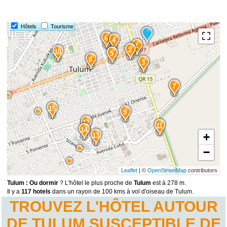
Hôtels
Tourisme
6
4
1
2
10
5
8
3
7
15
9
12
11
14
+
13
−
Leaflet
| ©
OpenStreetMap
contributors
Tulum : Ou dormir
? L'hôtel le plus proche de
Tulum
est à 278 m.
Il y a
117 hotels
dans un rayon de 100 kms à vol d'oiseau de Tulum.
TROUVEZ L'HÔTEL AUTOUR
DE TULUM SUSCEPTIBLE DE