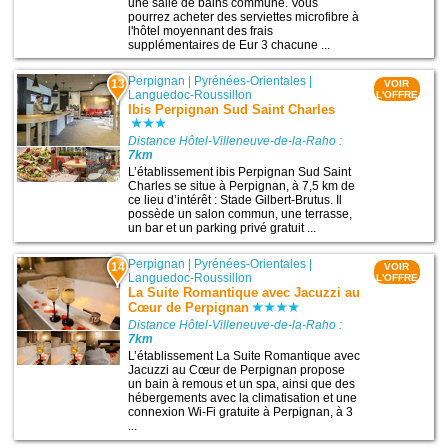
une salle de bains commune. Vous
pourrez acheter des serviettes microfibre à
l'hôtel moyennant des frais
supplémentaires de Eur 3 chacune ...
Perpignan
|
Pyrénées-Orientales
|
13
VOIR
Languedoc-Roussillon
L'OFFRE
Ibis Perpignan Sud Saint Charles
Distance Hôtel-Villeneuve-de-la-Raho :
7km
L’établissement ibis Perpignan Sud Saint
Charles se situe à Perpignan, à 7,5 km de
ce lieu d’intérêt : Stade Gilbert-Brutus. Il
possède un salon commun, une terrasse,
un bar et un parking privé gratuit ...
Perpignan
|
Pyrénées-Orientales
|
14
VOIR
Languedoc-Roussillon
L'OFFRE
La Suite Romantique avec Jacuzzi au
Cœur de Perpignan
Distance Hôtel-Villeneuve-de-la-Raho :
7km
L’établissement La Suite Romantique avec
Jacuzzi au Cœur de Perpignan propose
un bain à remous et un spa, ainsi que des
hébergements avec la climatisation et une
connexion Wi-Fi gratuite à Perpignan, à 3
...