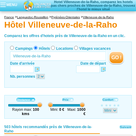
Hotel Villeneuve-de-la-Raho, comparez les hotels
MENU
pas chers proches de Villeneuve-de-la-Raho, trouvez
l'hotel le mieux situé
Campings
France
Languedoc-Roussillon
Pyrénées-Orientales
Villeneuve-de-la-Raho
Hôtels
Hôtel Villeneuve-de-la-Raho
Locations vacances
Villages vacances
Comparez les offres d'hotels près de Villeneuve-de-la-Raho en un clic.
Campings
Hôtels
Locations
Villages vacances
GO !
Date d'arrivée
Date de départ
Nb. personnes
Distance
Prix
Confort
Rayon max:
100
Mini:
0 €
Maxi:
1000
kms
€
503 hôtels recommandés près de Villeneuve-de-la-
Suivant
Raho