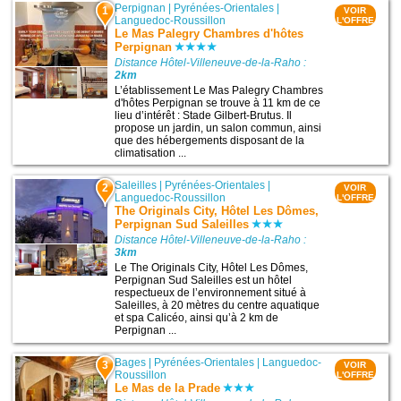
Perpignan
|
Pyrénées-Orientales
|
1
VOIR
Languedoc-Roussillon
L'OFFRE
Le Mas Palegry Chambres d'hôtes
Perpignan
Distance Hôtel-Villeneuve-de-la-Raho :
2km
L’établissement Le Mas Palegry Chambres
d'hôtes Perpignan se trouve à 11 km de ce
lieu d’intérêt : Stade Gilbert-Brutus. Il
propose un jardin, un salon commun, ainsi
que des hébergements disposant de la
climatisation ...
Saleilles
|
Pyrénées-Orientales
|
2
VOIR
Languedoc-Roussillon
L'OFFRE
The Originals City, Hôtel Les Dômes,
Perpignan Sud Saleilles
Distance Hôtel-Villeneuve-de-la-Raho :
3km
Le The Originals City, Hôtel Les Dômes,
Perpignan Sud Saleilles est un hôtel
respectueux de l’environnement situé à
Saleilles, à 20 mètres du centre aquatique
et spa Calicéo, ainsi qu’à 2 km de
Perpignan ...
Bages
|
Pyrénées-Orientales
|
Languedoc-
3
VOIR
Roussillon
L'OFFRE
Le Mas de la Prade