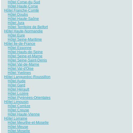
Hôtel Corse-du-Sud
Hôtel Haute-Corse
Hôtel Franche-Comté
Hôtel Doubs
Hôtel Haute-Saône
Hôtel Jura
Hôtel Territoire de Belfort
Hôtel Haute-Normandie
Hôtel Eure
Hôtel Seine-Maritime
Hôtel Île-de-France
Hôtel Essonne
Hôtel Hauts-de-Seine
Hôtel Seine-et-Marne
Hôtel Seine-Saint-Denis
Hôtel Val-de-Marne
Hôtel Val-d'Oise
Hôtel Yvelines
Hôtel Languedoc-Roussillon
Hôtel Aude
Hôtel Gard
Hôtel Hérault
Hôtel Lozère
Hôtel Pyrénées-Orientales
Hôtel Limousin
Hôtel Corrèze
Hôtel Creuse
Hôtel Haute-Vienne
Hôtel Lorraine
Hôtel Meurthe-et-Moselle
Hôtel Meuse
Hôtel Moselle