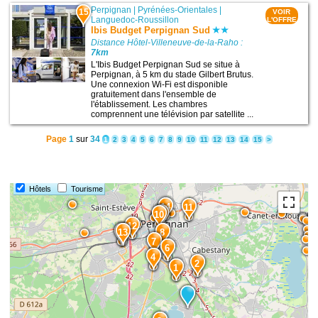
Perpignan
|
Pyrénées-Orientales
|
15
VOIR
Languedoc-Roussillon
L'OFFRE
Ibis Budget Perpignan Sud
Distance Hôtel-Villeneuve-de-la-Raho :
7km
L'Ibis Budget Perpignan Sud se situe à
Perpignan, à 5 km du stade Gilbert Brutus.
Une connexion Wi-Fi est disponible
gratuitement dans l'ensemble de
l'établissement. Les chambres
comprennent une télévision par satellite ...
Page
1
sur
34
1
2
3
4
5
6
7
8
9
10
11
12
13
14
15
>
Hôtels
Tourisme
14
11
9
10
12
15
13
8
7
6
4
2
1