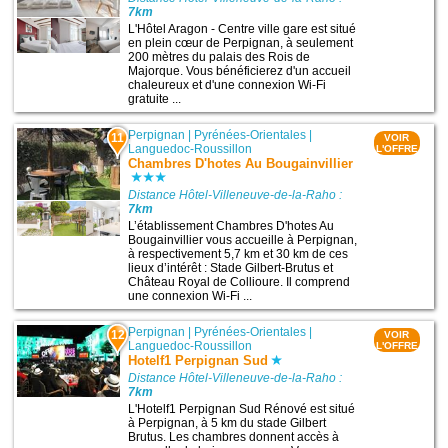
7km
L'Hôtel Aragon - Centre ville gare est situé
en plein cœur de Perpignan, à seulement
200 mètres du palais des Rois de
Majorque. Vous bénéficierez d'un accueil
chaleureux et d'une connexion Wi-Fi
gratuite ...
Perpignan
|
Pyrénées-Orientales
|
11
VOIR
Languedoc-Roussillon
L'OFFRE
Chambres D'hotes Au Bougainvillier
Distance Hôtel-Villeneuve-de-la-Raho :
7km
L’établissement Chambres D'hotes Au
Bougainvillier vous accueille à Perpignan,
à respectivement 5,7 km et 30 km de ces
lieux d’intérêt : Stade Gilbert-Brutus et
Château Royal de Collioure. Il comprend
une connexion Wi-Fi ...
Perpignan
|
Pyrénées-Orientales
|
12
VOIR
Languedoc-Roussillon
L'OFFRE
Hotelf1 Perpignan Sud
Distance Hôtel-Villeneuve-de-la-Raho :
7km
L'Hotelf1 Perpignan Sud Rénové est situé
à Perpignan, à 5 km du stade Gilbert
Brutus. Les chambres donnent accès à