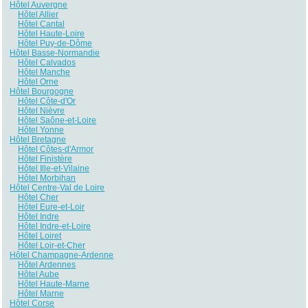
Hôtel Auvergne
Hôtel Allier
Hôtel Cantal
Hôtel Haute-Loire
Hôtel Puy-de-Dôme
Hôtel Basse-Normandie
Hôtel Calvados
Hôtel Manche
Hôtel Orne
Hôtel Bourgogne
Hôtel Côte-d'Or
Hôtel Nièvre
Hôtel Saône-et-Loire
Hôtel Yonne
Hôtel Bretagne
Hôtel Côtes-d'Armor
Hôtel Finistère
Hôtel Ille-et-Vilaine
Hôtel Morbihan
Hôtel Centre-Val de Loire
Hôtel Cher
Hôtel Eure-et-Loir
Hôtel Indre
Hôtel Indre-et-Loire
Hôtel Loiret
Hôtel Loir-et-Cher
Hôtel Champagne-Ardenne
Hôtel Ardennes
Hôtel Aube
Hôtel Haute-Marne
Hôtel Marne
Hôtel Corse