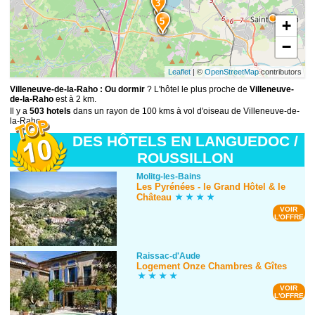
3
5
+
−
Leaflet
| ©
OpenStreetMap
contributors
Villeneuve-de-la-Raho : Ou dormir
? L'hôtel le plus proche de
Villeneuve-
de-la-Raho
est à 2 km.
Il y a
503 hotels
dans un rayon de 100 kms à vol d'oiseau de Villeneuve-de-
la-Raho.
DES HÔTELS EN LANGUEDOC /
ROUSSILLON
Molitg-les-Bains
Les Pyrénées - le Grand Hôtel & le
Château
VOIR
L'OFFRE
Raissac-d'Aude
Logement Onze Chambres & Gîtes
VOIR
L'OFFRE