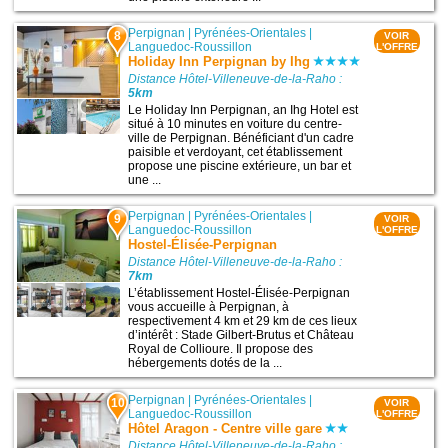
Perpignan
|
Pyrénées-Orientales
|
8
VOIR
Languedoc-Roussillon
L'OFFRE
Holiday Inn Perpignan by Ihg
Distance Hôtel-Villeneuve-de-la-Raho :
5km
Le Holiday Inn Perpignan, an Ihg Hotel est
situé à 10 minutes en voiture du centre-
ville de Perpignan. Bénéficiant d'un cadre
paisible et verdoyant, cet établissement
propose une piscine extérieure, un bar et
une ...
Perpignan
|
Pyrénées-Orientales
|
9
VOIR
Languedoc-Roussillon
L'OFFRE
Hostel-Élisée-Perpignan
Distance Hôtel-Villeneuve-de-la-Raho :
7km
L’établissement Hostel-Élisée-Perpignan
vous accueille à Perpignan, à
respectivement 4 km et 29 km de ces lieux
d’intérêt : Stade Gilbert-Brutus et Château
Royal de Collioure. Il propose des
hébergements dotés de la ...
Perpignan
|
Pyrénées-Orientales
|
10
VOIR
Languedoc-Roussillon
L'OFFRE
Hôtel Aragon - Centre ville gare
Distance Hôtel-Villeneuve-de-la-Raho :