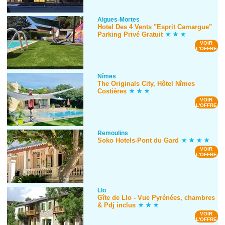
Aigues-Mortes
Hotel Des 4 Vents "Esprit Camargue"
Parking Privé Gratuit
VOIR
L'OFFRE
Nîmes
The Originals City, Hôtel Nîmes
Costières
VOIR
L'OFFRE
Remoulins
Soko Hotels-Pont du Gard
VOIR
L'OFFRE
Llo
Gîte de Llo - Vue Pyrénées, chambres
& Pdj inclus
VOIR
L'OFFRE