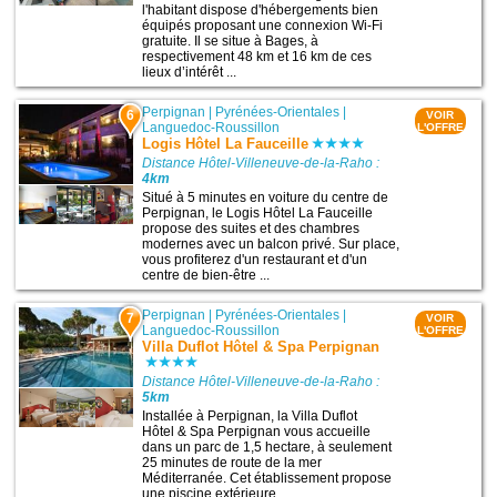
l'habitant dispose d'hébergements bien
équipés proposant une connexion Wi-Fi
gratuite. Il se situe à Bages, à
respectivement 48 km et 16 km de ces
lieux d’intérêt ...
Perpignan
|
Pyrénées-Orientales
|
6
VOIR
Languedoc-Roussillon
L'OFFRE
Logis Hôtel La Fauceille
Distance Hôtel-Villeneuve-de-la-Raho :
4km
Situé à 5 minutes en voiture du centre de
Perpignan, le Logis Hôtel La Fauceille
propose des suites et des chambres
modernes avec un balcon privé. Sur place,
vous profiterez d'un restaurant et d'un
centre de bien-être ...
Perpignan
|
Pyrénées-Orientales
|
7
VOIR
Languedoc-Roussillon
L'OFFRE
Villa Duflot Hôtel & Spa Perpignan
Distance Hôtel-Villeneuve-de-la-Raho :
5km
Installée à Perpignan, la Villa Duflot
Hôtel & Spa Perpignan vous accueille
dans un parc de 1,5 hectare, à seulement
25 minutes de route de la mer
Méditerranée. Cet établissement propose
une piscine extérieure ...