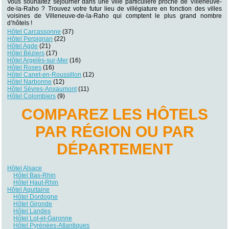
Vous souhaitez séjourner dans une ville particulière proche de Villeneuve-
de-la-Raho ? Trouvez votre futur lieu de villégiature en fonction des villes
voisines de Villeneuve-de-la-Raho qui comptent le plus grand nombre
d’hôtels !
Hôtel Carcassonne
(37)
Hôtel Perpignan
(22)
Hôtel Agde
(21)
Hôtel Béziers
(17)
Hôtel Argelès-sur-Mer
(16)
Hôtel Roses
(16)
Hôtel Canet-en-Roussillon
(12)
Hôtel Narbonne
(12)
Hôtel Sèvres-Anxaumont
(11)
Hôtel Colombiers
(9)
COMPAREZ LES HÔTELS
PAR RÉGION OU PAR
DÉPARTEMENT
Hôtel Alsace
Hôtel Bas-Rhin
Hôtel Haut-Rhin
Hôtel Aquitaine
Hôtel Dordogne
Hôtel Gironde
Hôtel Landes
Hôtel Lot-et-Garonne
Hôtel Pyrénées-Atlantiques