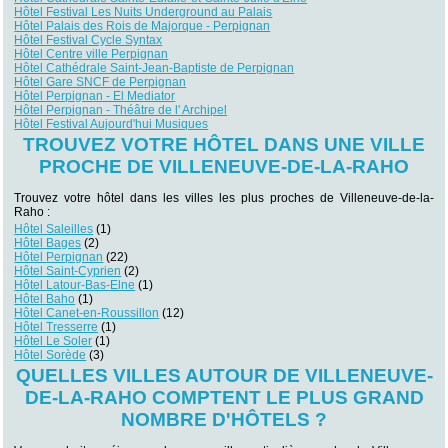
Hôtel Festival Les Nuits Underground au Palais
Hôtel Palais des Rois de Majorque - Perpignan
Hôtel Festival Cycle Syntax
Hôtel Centre ville Perpignan
Hôtel Cathédrale Saint-Jean-Baptiste de Perpignan
Hôtel Gare SNCF de Perpignan
Hôtel Perpignan - El Mediator
Hôtel Perpignan - Théâtre de l' Archipel
Hôtel Festival Aujourd'hui Musiques
TROUVEZ VOTRE HÔTEL DANS UNE VILLE
PROCHE DE VILLENEUVE-DE-LA-RAHO
Trouvez votre hôtel dans les villes les plus proches de Villeneuve-de-la-
Raho :
Hôtel Saleilles
(1)
Hôtel Bages
(2)
Hôtel Perpignan
(22)
Hôtel Saint-Cyprien
(2)
Hôtel Latour-Bas-Elne
(1)
Hôtel Baho
(1)
Hôtel Canet-en-Roussillon
(12)
Hôtel Tresserre
(1)
Hôtel Le Soler
(1)
Hôtel Sorède
(3)
QUELLES VILLES AUTOUR DE VILLENEUVE-
DE-LA-RAHO COMPTENT LE PLUS GRAND
NOMBRE D'HÔTELS ?