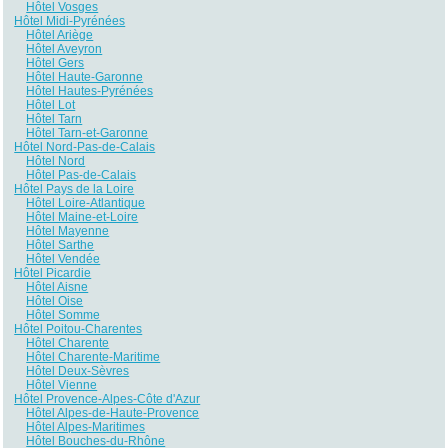
Hôtel Vosges
Hôtel Midi-Pyrénées
Hôtel Ariège
Hôtel Aveyron
Hôtel Gers
Hôtel Haute-Garonne
Hôtel Hautes-Pyrénées
Hôtel Lot
Hôtel Tarn
Hôtel Tarn-et-Garonne
Hôtel Nord-Pas-de-Calais
Hôtel Nord
Hôtel Pas-de-Calais
Hôtel Pays de la Loire
Hôtel Loire-Atlantique
Hôtel Maine-et-Loire
Hôtel Mayenne
Hôtel Sarthe
Hôtel Vendée
Hôtel Picardie
Hôtel Aisne
Hôtel Oise
Hôtel Somme
Hôtel Poitou-Charentes
Hôtel Charente
Hôtel Charente-Maritime
Hôtel Deux-Sèvres
Hôtel Vienne
Hôtel Provence-Alpes-Côte d'Azur
Hôtel Alpes-de-Haute-Provence
Hôtel Alpes-Maritimes
Hôtel Bouches-du-Rhône