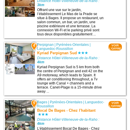
Distance Hôtel-Villeneuve-de-la-Raho :
3km
Offrant une vue sur le jardin,
l’établissement Le Mas de la Prade se
situe à Bages. Il propose un restaurant, un
salon commun, un bar, un jardin, une
piscine extérieure et une terrasse. La
connexion Wi-Fi et le parking privé sont
tous deux disponibles gratuitement ...
Perpignan
|
Pyrénées-Orientales
|
4
VOIR
Languedoc-Roussillon
L'OFFRE
Kyriad Perpignan Sud
Distance Hôtel-Villeneuve-de-la-Raho :
4km
Kyriad Perpignan Sud is 5 km from both
the centre of Perpignan and exit 42 on the
A9 motorway, which leads to Spain. It
offers air conditioning throughout, a Tv
lounge with Canal + channels and a
terrace. Canet-Plage is a 15-minute drive
away ...
Bages
|
Pyrénées-Orientales
|
Languedoc-
5
VOIR
Roussillon
L'OFFRE
Bocal De Bages - Chez l'habitant
Distance Hôtel-Villeneuve-de-la-Raho :
4km
L’établissement Bocal De Bages - Chez