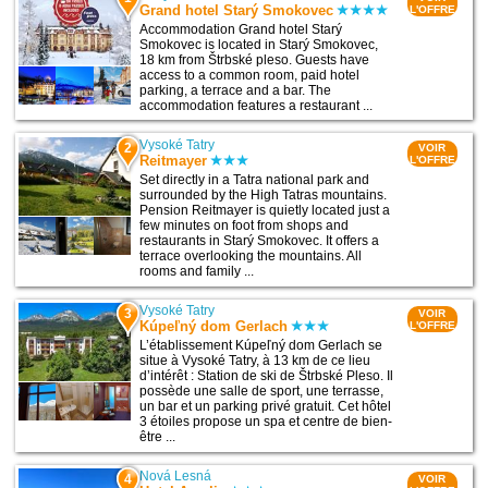
Grand hotel Starý Smokovec
L'OFFRE
Accommodation Grand hotel Starý
Smokovec is located in Starý Smokovec,
18 km from Štrbské pleso. Guests have
access to a common room, paid hotel
parking, a terrace and a bar. The
accommodation features a restaurant ...
Vysoké Tatry
2
VOIR
Reitmayer
L'OFFRE
Set directly in a Tatra national park and
surrounded by the High Tatras mountains.
Pension Reitmayer is quietly located just a
few minutes on foot from shops and
restaurants in Starý Smokovec. It offers a
terrace overlooking the mountains. All
rooms and family ...
Vysoké Tatry
3
VOIR
Kúpeľný dom Gerlach
L'OFFRE
L’établissement Kúpeľný dom Gerlach se
situe à Vysoké Tatry, à 13 km de ce lieu
d’intérêt : Station de ski de Štrbské Pleso. Il
possède une salle de sport, une terrasse,
un bar et un parking privé gratuit. Cet hôtel
3 étoiles propose un spa et centre de bien-
être ...
Nová Lesná
4
VOIR