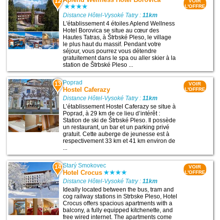
12
VOIR
L'OFFRE
Distance Hôtel-Vysoké Tatry :
11km
L'établissement 4 étoiles Aplend Wellness
Hotel Borovica se situe au cœur des
Hautes Tatras, à Štrbské Pleso, le village
le plus haut du massif. Pendant votre
séjour, vous pourrez vous détendre
gratuitement dans le spa ou aller skier à la
station de Štrbské Pleso ...
Poprad
13
VOIR
Hostel Caferazy
L'OFFRE
Distance Hôtel-Vysoké Tatry :
11km
L’établissement Hostel Caferazy se situe à
Poprad, à 29 km de ce lieu d’intérêt :
Station de ski de Štrbské Pleso. Il possède
un restaurant, un bar et un parking privé
gratuit. Cette auberge de jeunesse est à
respectivement 33 km et 41 km environ de
...
Starý Smokovec
14
VOIR
Hotel Crocus
L'OFFRE
Distance Hôtel-Vysoké Tatry :
11km
Ideally located between the bus, tram and
cog railway stations in Strbske Pleso, Hotel
Crocus offers spacious apartments with a
balcony, a fully equipped kitchenette, and
free wired internet. The apartments come