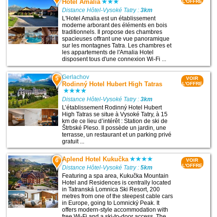
Hotel Amalia
L'OFFRE
Distance Hôtel-Vysoké Tatry :
3km
L'Hotel Amalia est un établissement
moderne arborant des éléments en bois
traditionnels. Il propose des chambres
spacieuses offrant une vue panoramique
sur les montagnes Tatra. Les chambres et
les appartements de l'Amalia Hotel
disposent tous d'une connexion Wi-Fi ...
Gerlachov
5
VOIR
Rodinný Hotel Hubert High Tatras
L'OFFRE
Distance Hôtel-Vysoké Tatry :
3km
L’établissement Rodinný Hotel Hubert
High Tatras se situe à Vysoké Tatry, à 15
km de ce lieu d’intérêt : Station de ski de
Štrbské Pleso. Il possède un jardin, une
terrasse, un restaurant et un parking privé
gratuit ...
Aplend Hotel Kukučka
6
VOIR
L'OFFRE
Distance Hôtel-Vysoké Tatry :
5km
Featuring a spa area, Kukučka Mountain
Hotel and Residences is centrally located
in Tatranská Lomnica Ski Resort, 200
metres from one of the steepest cable cars
in Europe, going to Lomnický Peak. It
offers modern-style accommodation with
free Wi-Fi and a ski-to-door access. The