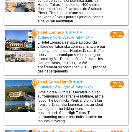
centre de Tatranska Lomnica dans les
Hautes Tatras, à seulement 400 mètres
des remontées mécaniques de Skalnaté
Pleso. Elle dispose d'une salle de tennis
couverte où vous pourrez jouer au tennis
ainsi qu'au badminton ...
Hotel Lomnica
10
VOIR
L'OFFRE
Distance Hôtel-Vysoké Tatry :
6km
L'Hotel Lomnica est situé au cœur du
village de Tatranská Lomnica. Entouré par
le parc national des Hautes Tatras, il offre
une vue panoramique sur la montagne
Lomnický štít. Premier hôtel bâti dans les
Hautes Tatras, en 1893, il a été
entièrement reconstruit en 2016. Il propose
des hébergements ...
Hotel Sorea Hutník
11
VOIR
L'OFFRE
Distance Hôtel-Vysoké Tatry :
7km
Hotel Sorea Hutník I. is located in quiet
surroundings of Tatranské Matliare, at the
foot of the Lomnický Peak and only 3 km
from the Tatranská Lomnica. It is an ideal
starting point for hiking tours into the
eastern part of the High Tatras. The
surrounding area offers trails suitable for
mountain cycling ...
Aplend Wellness Hotel Borovica