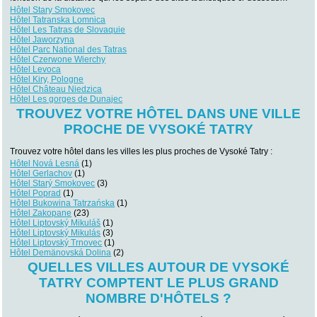
Hôtel Stary Smokovec
Hôtel Tatranska Lomnica
Hôtel Les Tatras de Slovaquie
Hôtel Jaworzyna
Hôtel Parc National des Tatras
Hôtel Czerwone Wierchy
Hôtel Levoca
Hôtel Kiry, Pologne
Hôtel Château Niedzica
Hôtel Les gorges de Dunajec
TROUVEZ VOTRE HÔTEL DANS UNE VILLE
PROCHE DE VYSOKÉ TATRY
Trouvez votre hôtel dans les villes les plus proches de Vysoké Tatry :
Hôtel Nová Lesná
(1)
Hôtel Gerlachov
(1)
Hôtel Starý Smokovec
(3)
Hôtel Poprad
(1)
Hôtel Bukowina Tatrzańska
(1)
Hôtel Zakopane
(23)
Hôtel Liptovský Mikuláš
(1)
Hôtel Liptovský Mikulás
(3)
Hôtel Liptovský Trnovec
(1)
Hôtel Demänovská Dolina
(2)
QUELLES VILLES AUTOUR DE VYSOKÉ
TATRY COMPTENT LE PLUS GRAND
NOMBRE D'HÔTELS ?