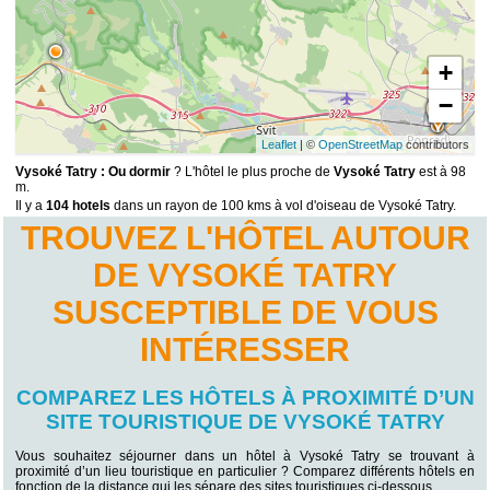
+
−
13
Leaflet
| ©
OpenStreetMap
contributors
Vysoké Tatry : Ou dormir
? L'hôtel le plus proche de
Vysoké Tatry
est à 98
m.
Il y a
104 hotels
dans un rayon de 100 kms à vol d'oiseau de Vysoké Tatry.
TROUVEZ L'HÔTEL AUTOUR
DE VYSOKÉ TATRY
SUSCEPTIBLE DE VOUS
INTÉRESSER
COMPAREZ LES HÔTELS À PROXIMITÉ D’UN
SITE TOURISTIQUE DE VYSOKÉ TATRY
Vous souhaitez séjourner dans un hôtel à Vysoké Tatry se trouvant à
proximité d’un lieu touristique en particulier ? Comparez différents hôtels en
fonction de la distance qui les sépare des sites touristiques ci-dessous…