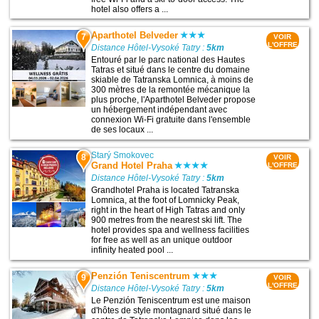
hotel also offers a ...
Aparthotel Belveder
7
VOIR
L'OFFRE
Distance Hôtel-Vysoké Tatry :
5km
Entouré par le parc national des Hautes
Tatras et situé dans le centre du domaine
skiable de Tatranska Lomnica, à moins de
300 mètres de la remontée mécanique la
plus proche, l'Aparthotel Belveder propose
un hébergement indépendant avec
connexion Wi-Fi gratuite dans l'ensemble
de ses locaux ...
Starý Smokovec
8
VOIR
Grand Hotel Praha
L'OFFRE
Distance Hôtel-Vysoké Tatry :
5km
Grandhotel Praha is located Tatranska
Lomnica, at the foot of Lomnicky Peak,
right in the heart of High Tatras and only
900 metres from the nearest ski lift. The
hotel provides spa and wellness facilities
for free as well as an unique outdoor
infinity heated pool ...
Penzión Teniscentrum
9
VOIR
L'OFFRE
Distance Hôtel-Vysoké Tatry :
5km
Le Penzión Teniscentrum est une maison
d'hôtes de style montagnard situé dans le