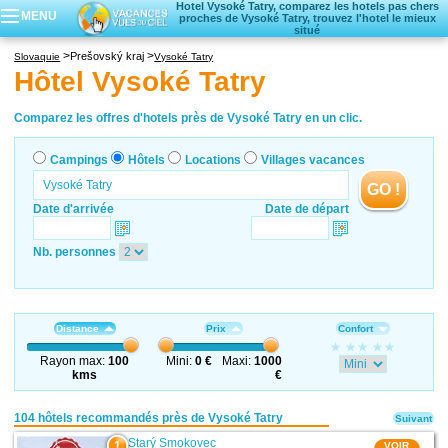
Hotel Vysoké Tatry, comparez les hotels pas chers
MENU
proches de Vysoké Tatry, trouvez l'hotel le mieux
situé
Campings
Prešovský kraj
Slovaquie
Vysoké Tatry
Hôtels
Hôtel Vysoké Tatry
Locations vacances
Villages vacances
Comparez les offres d'hotels près de Vysoké Tatry en un clic.
Campings
Hôtels
Locations
Villages vacances
GO !
Date d'arrivée
Date de départ
Nb. personnes
Distance
Prix
Confort
Rayon max:
100
Mini:
0 €
Maxi:
1000
kms
€
104 hôtels recommandés près de Vysoké Tatry
Suivant
Starý Smokovec
1
VOIR