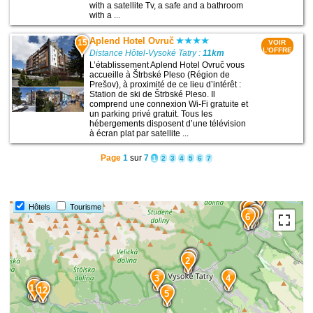
with a satellite Tv, a safe and a bathroom
with a ...
Aplend Hotel Ovruč
15
VOIR
L'OFFRE
Distance Hôtel-Vysoké Tatry :
11km
L’établissement Aplend Hotel Ovruč vous
accueille à Štrbské Pleso (Région de
Prešov), à proximité de ce lieu d’intérêt :
Station de ski de Štrbské Pleso. Il
comprend une connexion Wi-Fi gratuite et
un parking privé gratuit. Tous les
hébergements disposent d’une télévision
à écran plat par satellite ...
Page
1
sur
7
1
2
3
4
5
6
7
11
Hôtels
Tourisme
8
9
10
7
6
1
2
3
4
14
15
12
5