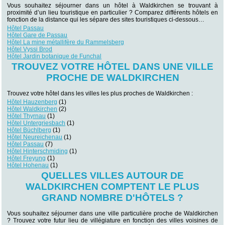
Vous souhaitez séjourner dans un hôtel à Waldkirchen se trouvant à
proximité d’un lieu touristique en particulier ? Comparez différents hôtels en
fonction de la distance qui les sépare des sites touristiques ci-dessous…
Hôtel Passau
Hôtel Gare de Passau
Hôtel La mine métallifère du Rammelsberg
Hôtel Vyssi Brod
Hôtel Jardin botanique de Funchal
TROUVEZ VOTRE HÔTEL DANS UNE VILLE
PROCHE DE WALDKIRCHEN
Trouvez votre hôtel dans les villes les plus proches de Waldkirchen :
Hôtel Hauzenberg
(1)
Hôtel Waldkirchen
(2)
Hôtel Thyrnau
(1)
Hôtel Untergriesbach
(1)
Hôtel Büchlberg
(1)
Hôtel Neureichenau
(1)
Hôtel Passau
(7)
Hôtel Hinterschmiding
(1)
Hôtel Freyung
(1)
Hôtel Hohenau
(1)
QUELLES VILLES AUTOUR DE
WALDKIRCHEN COMPTENT LE PLUS
GRAND NOMBRE D'HÔTELS ?
Vous souhaitez séjourner dans une ville particulière proche de Waldkirchen
? Trouvez votre futur lieu de villégiature en fonction des villes voisines de