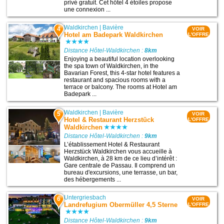
privé gratuit. Cet hôtel 4 étoiles propose
une connexion ...
Waldkirchen
|
Bavière
4
VOIR
Hotel am Badepark Waldkirchen
L'OFFRE
Distance Hôtel-Waldkirchen :
8km
Enjoying a beautiful location overlooking
the spa town of Waldkirchen, in the
Bavarian Forest, this 4-star hotel features a
restaurant and spacious rooms with a
terrace or balcony. The rooms at Hotel am
Badepark ...
Waldkirchen
|
Bavière
5
VOIR
Hotel & Restaurant Herzstück
L'OFFRE
Waldkirchen
Distance Hôtel-Waldkirchen :
9km
L’établissement Hotel & Restaurant
Herzstück Waldkirchen vous accueille à
Waldkirchen, à 28 km de ce lieu d’intérêt :
Gare centrale de Passau. Il comprend un
bureau d'excursions, une terrasse, un bar,
des hébergements ...
Untergriesbach
6
VOIR
Landrefugium Obermüller 4,5 Sterne
L'OFFRE
Distance Hôtel-Waldkirchen :
9km