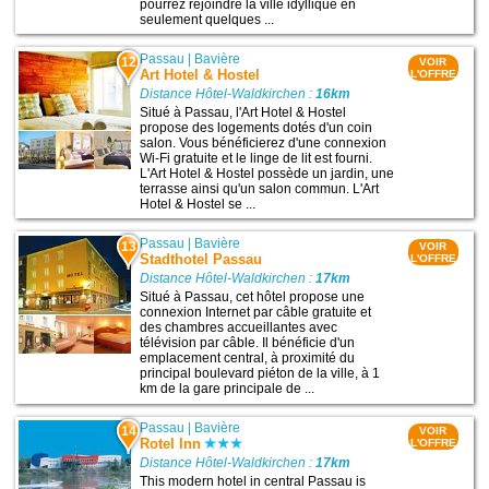
pourrez rejoindre la ville idyllique en
seulement quelques ...
Passau
|
Bavière
12
VOIR
Art Hotel & Hostel
L'OFFRE
Distance Hôtel-Waldkirchen :
16km
Situé à Passau, l'Art Hotel & Hostel
propose des logements dotés d'un coin
salon. Vous bénéficierez d'une connexion
Wi-Fi gratuite et le linge de lit est fourni.
L'Art Hotel & Hostel possède un jardin, une
terrasse ainsi qu'un salon commun. L'Art
Hotel & Hostel se ...
Passau
|
Bavière
13
VOIR
Stadthotel Passau
L'OFFRE
Distance Hôtel-Waldkirchen :
17km
Situé à Passau, cet hôtel propose une
connexion Internet par câble gratuite et
des chambres accueillantes avec
télévision par câble. Il bénéficie d'un
emplacement central, à proximité du
principal boulevard piéton de la ville, à 1
km de la gare principale de ...
Passau
|
Bavière
14
VOIR
Rotel Inn
L'OFFRE
Distance Hôtel-Waldkirchen :
17km
This modern hotel in central Passau is