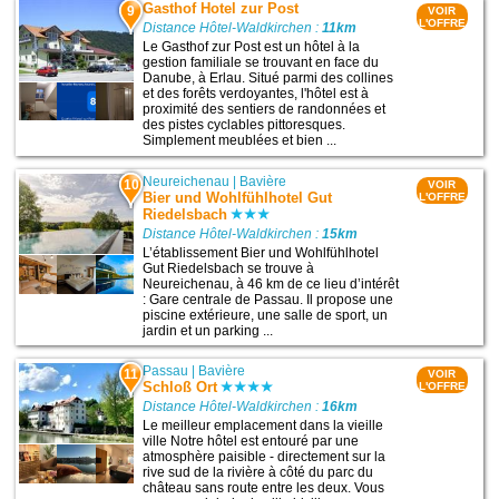
Gasthof Hotel zur Post
9
VOIR
L'OFFRE
Distance Hôtel-Waldkirchen :
11km
Le Gasthof zur Post est un hôtel à la
gestion familiale se trouvant en face du
Danube, à Erlau. Situé parmi des collines
et des forêts verdoyantes, l'hôtel est à
proximité des sentiers de randonnées et
des pistes cyclables pittoresques.
Simplement meublées et bien ...
Neureichenau
|
Bavière
10
VOIR
Bier und Wohlfühlhotel Gut
L'OFFRE
Riedelsbach
Distance Hôtel-Waldkirchen :
15km
L’établissement Bier und Wohlfühlhotel
Gut Riedelsbach se trouve à
Neureichenau, à 46 km de ce lieu d’intérêt
: Gare centrale de Passau. Il propose une
piscine extérieure, une salle de sport, un
jardin et un parking ...
Passau
|
Bavière
11
VOIR
Schloß Ort
L'OFFRE
Distance Hôtel-Waldkirchen :
16km
Le meilleur emplacement dans la vieille
ville Notre hôtel est entouré par une
atmosphère paisible - directement sur la
rive sud de la rivière à côté du parc du
château sans route entre les deux. Vous