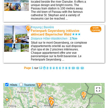
located beside the river Danube. It offers a
unique design and bright rooms. The
Passau train station is 100 metres away.
The old town of Passau with the famous
cathedral St. Stephan and a variety of
museums can be reached ...
Freyung
|
Bavière
15
VOIR
Ferienpark Geyersberg inklusive
L'OFFRE
aktivcard Bayerischer Wald
Distance Hôtel-Waldkirchen :
17km
Situé sur le mont Geyersberg, ce complexe
d'appartements orienté au sud dispose
d'un spa et de 2 piscines intérieures.
Chaque appartement offre une vue
panoramique sur la forêt bavaroise. Le
Ferienpark Geyersberg ...
Page
1
sur
12
1
2
3
4
5
6
7
8
9
10
11
12
15
Hôtels
Tourisme
10
5
4