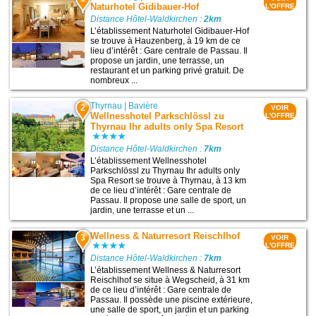
Naturhotel Gidibauer-Hof
L'OFFRE
Distance Hôtel-Waldkirchen :
2km
L’établissement Naturhotel Gidibauer-Hof
se trouve à Hauzenberg, à 19 km de ce
lieu d’intérêt : Gare centrale de Passau. Il
propose un jardin, une terrasse, un
restaurant et un parking privé gratuit. De
nombreux ...
Thyrnau
|
Bavière
2
VOIR
Wellnesshotel Parkschlössl zu
L'OFFRE
Thyrnau Ihr adults only Spa Resort
Distance Hôtel-Waldkirchen :
7km
L’établissement Wellnesshotel
Parkschlössl zu Thyrnau Ihr adults only
Spa Resort se trouve à Thyrnau, à 13 km
de ce lieu d’intérêt : Gare centrale de
Passau. Il propose une salle de sport, un
jardin, une terrasse et un ...
Wellness & Naturresort Reischlhof
3
VOIR
L'OFFRE
Distance Hôtel-Waldkirchen :
7km
L’établissement Wellness & Naturresort
Reischlhof se situe à Wegscheid, à 31 km
de ce lieu d’intérêt : Gare centrale de
Passau. Il possède une piscine extérieure,
une salle de sport, un jardin et un parking