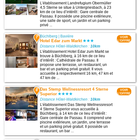
L’établissement Landrefugium Obermüller
4,5 Sterne se situe à Untergriesbach, à 23
km de ce lieu d’intérêt : Gare centrale de
Passau. Il possède une piscine extérieure,
une salle de sport, un jardin et un parking
privé ...
Büchlberg
|
Bavière
7
VOIR
Hotel Edar zum Markt
L'OFFRE
Distance Hôtel-Waldkirchen :
10km
L’établissement Hotel Edar zum Markt se
trouve à Büchlberg, à 16 km de ce lieu
d’intérêt : Cathédrale de Passau. Il
propose une terrasse, un restaurant, un
bar et un parking privé gratuit. Il vous
accueille à respectivement 16 km, 47 km et
47 km de ...
Das Stemp Wellnessresort 4 Sterne
8
VOIR
Superior
L'OFFRE
Distance Hôtel-Waldkirchen :
10km
L’établissement Das Stemp Wellnessresort
4 Sterne Superior vous accueille à
Büchlberg, à 14 km de ce lieu d’intérêt :
Gare centrale de Passau. Il comprend une
piscine extérieure, un jardin, une terrasse
et un parking privé gratuit. Il possède un
restaurant, un bar ...