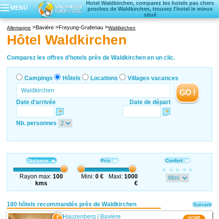
Hotel Waldkirchen, comparez les hotels pas chers
MENU
proches de Waldkirchen, trouvez l'hotel le mieux
situé
Campings
Bavière
Freyung-Grafenau
Allemagne
Waldkirchen
Hôtels
Hôtel Waldkirchen
Locations vacances
Villages vacances
Comparez les offres d'hotels près de Waldkirchen en un clic.
Campings
Hôtels
Locations
Villages vacances
GO !
Date d'arrivée
Date de départ
Nb. personnes
Distance
Prix
Confort
Rayon max:
100
Mini:
0 €
Maxi:
1000
kms
€
180 hôtels recommandés près de Waldkirchen
Suivant
Hauzenberg
|
Bavière
1
VOIR