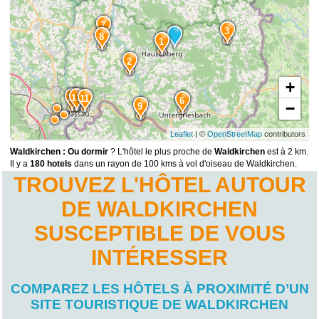
7
3
8
1
2
+
12
14
13
11
6
−
9
Leaflet
| ©
OpenStreetMap
contributors
Waldkirchen : Ou dormir
? L'hôtel le plus proche de
Waldkirchen
est à 2 km.
Il y a
180 hotels
dans un rayon de 100 kms à vol d'oiseau de Waldkirchen.
TROUVEZ L'HÔTEL AUTOUR
DE WALDKIRCHEN
SUSCEPTIBLE DE VOUS
INTÉRESSER
COMPAREZ LES HÔTELS À PROXIMITÉ D’UN
SITE TOURISTIQUE DE WALDKIRCHEN