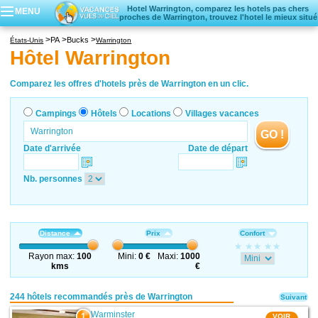
Hotel Warrington, comparez les hotels pas chers
MENU
proches de Warrington, trouvez l'hotel le mieux situé
Campings
PA
Bucks
États-Unis
Warrington
Hôtels
Hôtel Warrington
Locations vacances
Villages vacances
Comparez les offres d'hotels près de Warrington en un clic.
Campings
Hôtels
Locations
Villages vacances
GO !
Date d'arrivée
Date de départ
Nb. personnes
Distance
Prix
Confort
Rayon max:
100
Mini:
0 €
Maxi:
1000
kms
€
244 hôtels recommandés près de Warrington
Suivant
Warminster
1
VOIR