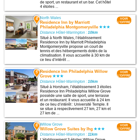
de sport, un restaurant et un bar. Cet hôtel
4 étoiles ...
North Wales
4
VOIR
Residence Inn by Marriott
L'OFFRE
Philadelphia Montgomeryville
Distance Hôtel-Warrington :
10km
Situé à North Wales, l’établissement
Residence Inn by Marriott Philadelphia
Montgomeryville propose un court de
tennis et des hébergements dotés de la
climatisation. Il vous accueille à 30 km de
ce lieu d’intérêt ...
Residence Inn Philadelphia Willow
5
VOIR
Grove
L'OFFRE
Distance Hôtel-Warrington :
10km
Situé à Horsham, l’établissement 3 étoiles
Residence Inn Philadelphia Willow Grove
possède une salle de sport, une terrasse
et un restaurant. Il vous accueille à 24 km
de ce lieu d’intérêt : Université Temple. Il
se situe à respectivement 27 km, 27 km et
27 km de ...
Willow Grove
6
VOIR
Willow Grove Suites by Ihg
L'OFFRE
Distance Hôtel-Warrington :
11km
L’établissement 3 étoiles Willow Grove