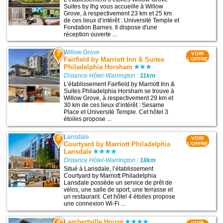
Suites by Ihg vous accueille à Willow
Grove, à respectivement 23 km et 25 km
de ces lieux d’intérêt : Université Temple et
Fondation Barnes. Il dispose d'une
réception ouverte ...
Willow Grove
7
VOIR
Fairfield by Marriott Inn & Suites
L'OFFRE
Philadelphia Horsham
Distance Hôtel-Warrington :
11km
L’établissement Fairfield by Marriott Inn &
Suites Philadelphia Horsham se trouve à
Willow Grove, à respectivement 29 km et
30 km de ces lieux d’intérêt : Sesame
Place et Université Temple. Cet hôtel 3
étoiles propose ...
Lansdale
8
VOIR
Courtyard by Marriott Philadelphia
L'OFFRE
Lansdale
Distance Hôtel-Warrington :
18km
Situé à Lansdale, l’établissement
Courtyard by Marriott Philadelphia
Lansdale possède un service de prêt de
vélos, une salle de sport, une terrasse et
un restaurant. Cet hôtel 4 étoiles propose
une connexion Wi-Fi ...
Lambertville House
VOIR