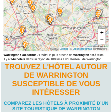
2
3
4
1
13
14
12
5
7
6
10
11
+
−
15
Leaflet
| ©
OpenStreetMap
contributors
Warrington : Ou dormir
? L'hôtel le plus proche de
Warrington
est à 9 km.
Il y a
244 hotels
dans un rayon de 100 kms à vol d'oiseau de Warrington.
TROUVEZ L'HÔTEL AUTOUR
DE WARRINGTON
SUSCEPTIBLE DE VOUS
INTÉRESSER
COMPAREZ LES HÔTELS À PROXIMITÉ D’UN
SITE TOURISTIQUE DE WARRINGTON