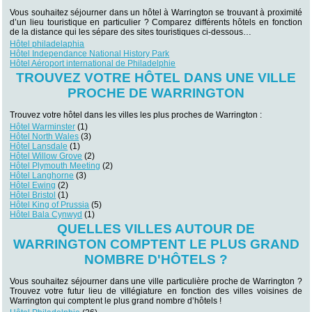
Vous souhaitez séjourner dans un hôtel à Warrington se trouvant à proximité
d’un lieu touristique en particulier ? Comparez différents hôtels en fonction
de la distance qui les sépare des sites touristiques ci-dessous…
Hôtel philadelaphia
Hôtel Independance National History Park
Hôtel Aéroport international de Philadelphie
TROUVEZ VOTRE HÔTEL DANS UNE VILLE
PROCHE DE WARRINGTON
Trouvez votre hôtel dans les villes les plus proches de Warrington :
Hôtel Warminster
(1)
Hôtel North Wales
(3)
Hôtel Lansdale
(1)
Hôtel Willow Grove
(2)
Hôtel Plymouth Meeting
(2)
Hôtel Langhorne
(3)
Hôtel Ewing
(2)
Hôtel Bristol
(1)
Hôtel King of Prussia
(5)
Hôtel Bala Cynwyd
(1)
QUELLES VILLES AUTOUR DE
WARRINGTON COMPTENT LE PLUS GRAND
NOMBRE D'HÔTELS ?
Vous souhaitez séjourner dans une ville particulière proche de Warrington ?
Trouvez votre futur lieu de villégiature en fonction des villes voisines de
Warrington qui comptent le plus grand nombre d’hôtels !