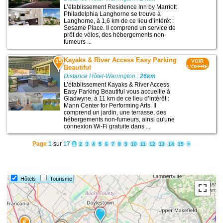
L’établissement Residence Inn by Marriott
Philadelphia Langhorne se trouve à
Langhorne, à 1,6 km de ce lieu d’intérêt :
Sesame Place. Il comprend un service de
prêt de vélos, des hébergements non-
fumeurs ...
Kayaks & River Access Easy Parking
15
VOIR
Beautiful
L'OFFRE
Distance Hôtel-Warrington :
26km
L’établissement Kayaks & River Access
Easy Parking Beautiful vous accueille à
Gladwyne, à 11 km de ce lieu d’intérêt :
Mann Center for Performing Arts. Il
comprend un jardin, une terrasse, des
hébergements non-fumeurs, ainsi qu'une
connexion Wi-Fi gratuite dans ...
Page
1
sur
17
1
2
3
4
5
6
7
8
9
10
11
12
13
14
15
>
9
Hôtels
Tourisme
8