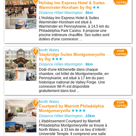
Holiday Inn Express Hotel & Suites
L'OFFRE
Warminster-Horsham by Ihg
Distance Hôtel-Warrington :
9km
L'Holiday Inn Express Hotel & Suites
Warminster-Horsham est situé à
Warminster en Pennsylvanie, à 14,5 km du
Philadelphia Park Casino. Il propose une
piscine intérieure chauffée. Ses suites sont
dotées d'une connexion ...
North Wales
2
VOIR
Staybridge Suites Montgomeryville
L'OFFRE
by Ihg
Distance Hôtel-Warrington :
9km
Doté d'une kitchenette dans chaque
chambre, cet hôtel de Montgomeryville, en
Pennsylvanie, est situé à 17 km du parc
historique national de Valley Forge. Une
connexion Wi-Fi est disponible
gratuitement dans tout ...
North Wales
3
VOIR
Courtyard by Marriott Philadelphia
L'OFFRE
Montgomeryville
Distance Hôtel-Warrington :
10km
L’établissement Courtyard by Marriott
Philadelphia Montgomeryville se trouve à
North Wales, à 33 km de ce lieu d’intérêt :
Université Temple. Il comprend une salle