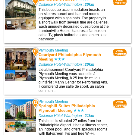
9
L'OFFRE
Distance Hôtel-Warrington :
20km
This boutique accommodation boasts an
on-site restaurant and bar and rooms
equipped with a spa bath. The property is
a short walk from several fine are galleries.
Each uniquely decorated guest room at the
Lambertville House features a flat-screen
cable Tv, plush bathrobes, and an en suite
bathroom ...
Plymouth Meeting
10
VOIR
Courtyard Philadelphia Plymouth
L'OFFRE
Meeting
Distance Hôtel-Warrington :
20km
L’établissement Courtyard Philadelphia
Plymouth Meeting vous accueille à
Plymouth Meeting, à 25 km de ce lieu
d’intérêt : Mann Center for Performing Arts.
Il comprend une salle de sport, un salon
commun ...
Plymouth Meeting
11
VOIR
Springhill Suites Philadelphia
L'OFFRE
Plymouth Meeting
Distance Hôtel-Warrington :
21km
This hotel is situated 27 miles from the
Philadelphia Airport. It has a fitness center,
an indoor pool, and offers spacious rooms
with flat-screen Tvs and free Wi-Fi.