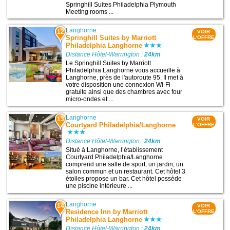
Springhill Suites Philadelphia Plymouth
Meeting rooms ...
Langhorne
12
VOIR
Springhill Suites by Marriott
L'OFFRE
Philadelphia Langhorne
Distance Hôtel-Warrington :
24km
Le Springhill Suites by Marriott
Philadelphia Langhorne vous accueille à
Langhorne, près de l'autoroute 95. Il met à
votre disposition une connexion Wi-Fi
gratuite ainsi que des chambres avec four
micro-ondes et ...
Langhorne
13
VOIR
Courtyard Philadelphia/Langhorne
L'OFFRE
Distance Hôtel-Warrington :
24km
Situé à Langhorne, l’établissement
Courtyard Philadelphia/Langhorne
comprend une salle de sport, un jardin, un
salon commun et un restaurant. Cet hôtel 3
étoiles propose un bar. Cet hôtel possède
une piscine intérieure ...
Langhorne
14
VOIR
Residence Inn by Marriott
L'OFFRE
Philadelphia Langhorne
Distance Hôtel-Warrington :
24km