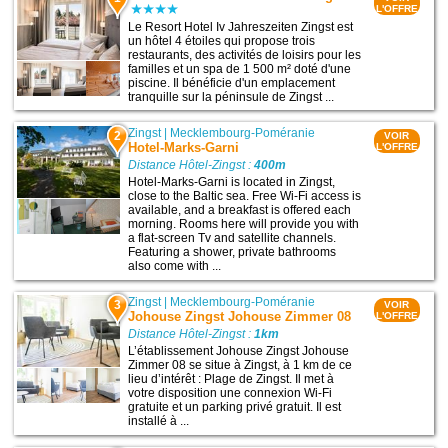
L'OFFRE
Le Resort Hotel Iv Jahreszeiten Zingst est
un hôtel 4 étoiles qui propose trois
restaurants, des activités de loisirs pour les
familles et un spa de 1 500 m² doté d'une
piscine. Il bénéficie d'un emplacement
tranquille sur la péninsule de Zingst ...
Zingst
|
Mecklembourg-Poméranie
2
VOIR
Hotel-Marks-Garni
L'OFFRE
Distance Hôtel-Zingst :
400m
Hotel-Marks-Garni is located in Zingst,
close to the Baltic sea. Free Wi-Fi access is
available, and a breakfast is offered each
morning. Rooms here will provide you with
a flat-screen Tv and satellite channels.
Featuring a shower, private bathrooms
also come with ...
Zingst
|
Mecklembourg-Poméranie
3
VOIR
Johouse Zingst Johouse Zimmer 08
L'OFFRE
Distance Hôtel-Zingst :
1km
L’établissement Johouse Zingst Johouse
Zimmer 08 se situe à Zingst, à 1 km de ce
lieu d’intérêt : Plage de Zingst. Il met à
votre disposition une connexion Wi-Fi
gratuite et un parking privé gratuit. Il est
installé à ...