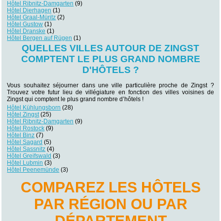
Hôtel Ribnitz-Damgarten
(9)
Hôtel Dierhagen
(1)
Hôtel Graal-Müritz
(2)
Hôtel Gustow
(1)
Hôtel Dranske
(1)
Hôtel Bergen auf Rügen
(1)
QUELLES VILLES AUTOUR DE ZINGST
COMPTENT LE PLUS GRAND NOMBRE
D'HÔTELS ?
Vous souhaitez séjourner dans une ville particulière proche de Zingst ?
Trouvez votre futur lieu de villégiature en fonction des villes voisines de
Zingst qui comptent le plus grand nombre d’hôtels !
Hôtel Kühlungsborn
(28)
Hôtel Zingst
(25)
Hôtel Ribnitz-Damgarten
(9)
Hôtel Rostock
(9)
Hôtel Binz
(7)
Hôtel Sagard
(5)
Hôtel Sassnitz
(4)
Hôtel Greifswald
(3)
Hôtel Lubmin
(3)
Hôtel Peenemünde
(3)
COMPAREZ LES HÔTELS
PAR RÉGION OU PAR
DÉPARTEMENT