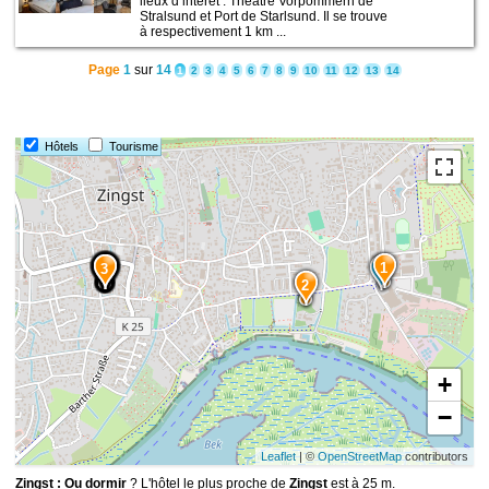
lieux d’intérêt : Théâtre Vorpommern de
Stralsund et Port de Starlsund. Il se trouve
à respectivement 1 km ...
Page
1
sur
14
1
2
3
4
5
6
7
8
9
10
11
12
13
14
Hôtels
Tourisme
1
15
14
13
12
10
11
9
8
7
6
5
4
3
2
+
−
Leaflet
| ©
OpenStreetMap
contributors
Zingst : Ou dormir
? L'hôtel le plus proche de
Zingst
est à 25 m.