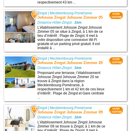
respectivement 43 km ...
Zingst
|
Mecklembourg-Poméranie
10
VOIR
Johouse Zingst Johouse Zimmer 05
L'OFFRE
Distance Hôtel-Zingst :
1km
L’établissement Johouse Zingst Johouse
Zimmer 05 se situe à Zingst, à 1 km de ce
lieu d’intérêt : Plage de Zingst. Il met à
votre disposition une connexion Wi-Fi
gratuite et un parking privé gratuit. Il est
installé à ...
Zingst
|
Mecklembourg-Poméranie
11
VOIR
Johouse Zingst Johouse Zimmer 20
L'OFFRE
Distance Hôtel-Zingst :
1km
Proposant une terrasse, l’établissement
Johouse Zingst Johouse Zimmer 20 se
trouve à Zingst dans la région
Mecklembourg-Poméranie, à
respectivement 1 km et 42 km de ces lieux
d’intérêt : Plage de Zingst et Gare centrale
...
Zingst
|
Mecklembourg-Poméranie
12
VOIR
Johouse Zingst Johouse Zimmer 09
L'OFFRE
Distance Hôtel-Zingst :
1km
L’établissement Johouse Zingst Johouse
Zimmer 09 se trouve à Zingst, à 1 km de ce
lieu d’intérêt : Plage de Zingst. Il met à