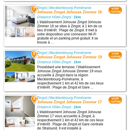
Zingst
|
Mecklembourg-Poméranie
7
VOIR
Johouse Zingst Johouse Zimmer 16
L'OFFRE
Distance Hôtel-Zingst :
1km
L’établissement Johouse Zingst Johouse
Zimmer 16 se situe à Zingst, à 1 km de ce
lieu d’intérêt : Plage de Zingst. Il met à
votre disposition une connexion Wi-Fi
gratuite et un parking privé gratuit. Il se
trouve à ...
Zingst
|
Mecklembourg-Poméranie
8
VOIR
Johouse Zingst Johouse Zimmer 19
L'OFFRE
Distance Hôtel-Zingst :
1km
Possédant une terrasse, l’établissement
Johouse Zingst Johouse Zimmer 19 vous
accueille à Zingst dans la région
Mecklembourg-Poméranie, à
respectivement 1 km et 42 km de ces lieux
d’intérêt : Plage de Zingst et Gare ...
Zingst
|
Mecklembourg-Poméranie
9
VOIR
Johouse Zingst Johouse Zimmer 17
L'OFFRE
Distance Hôtel-Zingst :
1km
L’établissement Johouse Zingst Johouse
Zimmer 17 vous accueille à Zingst, à
respectivement 1 km et 42 km de ces lieux
d’intérêt : Plage de Zingst et Gare centrale
de Stralsund. Il est installé à