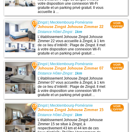
votre disposition une connexion Wi-Fi
gratuite et un parking privé gratuit. Il vous
accueille à ...
Zingst
|
Mecklembourg-Poméranie
13
VOIR
Johouse Zingst Johouse Zimmer 22
L'OFFRE
Distance Hôtel-Zingst :
1km
L’établissement Johouse Zingst Johouse
Zimmer 22 vous accueille à Zingst, à 1 km
de ce lieu d’intérêt : Plage de Zingst. Il met
à votre disposition une connexion Wi-Fi
gratuite et un parking privé gratuit ...
Zingst
|
Mecklembourg-Poméranie
14
VOIR
Johouse Zingst Johouse Zimmer 07
L'OFFRE
Distance Hôtel-Zingst :
1km
L’établissement Johouse Zingst Johouse
Zimmer 07 vous accueille à Zingst, à 1 km
de ce lieu d’intérêt : Plage de Zingst. Il met
à votre disposition une connexion Wi-Fi
gratuite et un parking privé gratuit ...
Zingst
|
Mecklembourg-Poméranie
15
VOIR
Johouse Zingst Johouse Zimmer 15
L'OFFRE
Distance Hôtel-Zingst :
1km
L’établissement Johouse Zingst Johouse
Zimmer 15 se situe à Zingst, à
respectivement 43 km et 44 km de ces