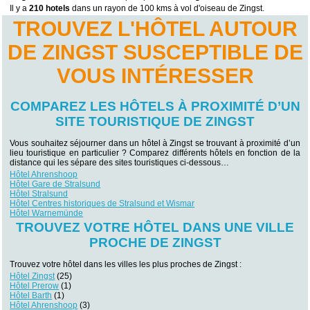
Il y a
210 hotels
dans un rayon de 100 kms à vol d'oiseau de Zingst.
TROUVEZ L'HÔTEL AUTOUR
DE ZINGST SUSCEPTIBLE DE
VOUS INTÉRESSER
COMPAREZ LES HÔTELS À PROXIMITÉ D’UN
SITE TOURISTIQUE DE ZINGST
Vous souhaitez séjourner dans un hôtel à Zingst se trouvant à proximité d’un
lieu touristique en particulier ? Comparez différents hôtels en fonction de la
distance qui les sépare des sites touristiques ci-dessous…
Hôtel Ahrenshoop
Hôtel Gare de Stralsund
Hôtel Stralsund
Hôtel Centres historiques de Stralsund et Wismar
Hôtel Warnemünde
TROUVEZ VOTRE HÔTEL DANS UNE VILLE
PROCHE DE ZINGST
Trouvez votre hôtel dans les villes les plus proches de Zingst :
Hôtel Zingst
(25)
Hôtel Prerow
(1)
Hôtel Barth
(1)
Hôtel Ahrenshoop
(3)