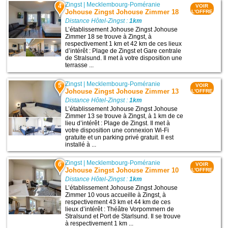
Zingst
|
Mecklembourg-Poméranie
4
VOIR
Johouse Zingst Johouse Zimmer 18
L'OFFRE
Distance Hôtel-Zingst :
1km
L’établissement Johouse Zingst Johouse
Zimmer 18 se trouve à Zingst, à
respectivement 1 km et 42 km de ces lieux
d’intérêt : Plage de Zingst et Gare centrale
de Stralsund. Il met à votre disposition une
terrasse ...
Zingst
|
Mecklembourg-Poméranie
5
VOIR
Johouse Zingst Johouse Zimmer 13
L'OFFRE
Distance Hôtel-Zingst :
1km
L’établissement Johouse Zingst Johouse
Zimmer 13 se trouve à Zingst, à 1 km de ce
lieu d’intérêt : Plage de Zingst. Il met à
votre disposition une connexion Wi-Fi
gratuite et un parking privé gratuit. Il est
installé à ...
Zingst
|
Mecklembourg-Poméranie
6
VOIR
Johouse Zingst Johouse Zimmer 10
L'OFFRE
Distance Hôtel-Zingst :
1km
L’établissement Johouse Zingst Johouse
Zimmer 10 vous accueille à Zingst, à
respectivement 43 km et 44 km de ces
lieux d’intérêt : Théâtre Vorpommern de
Stralsund et Port de Starlsund. Il se trouve
à respectivement 1 km ...