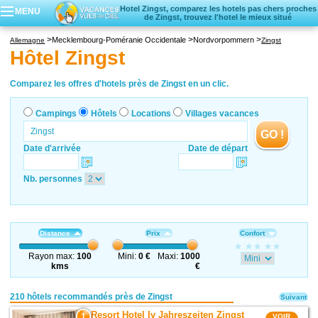
Hotel Zingst, comparez les hotels pas chers proches
MENU
de Zingst, trouvez l'hotel le mieux situé
Campings
Mecklembourg-Poméranie Occidentale
Nordvorpommern
Allemagne
Zingst
Hôtels
Hôtel Zingst
Locations vacances
Villages vacances
Comparez les offres d'hotels près de Zingst en un clic.
Campings
Hôtels
Locations
Villages vacances
GO !
Date d'arrivée
Date de départ
Nb. personnes
Distance
Prix
Confort
Rayon max:
100
Mini:
0 €
Maxi:
1000
kms
€
210 hôtels recommandés près de Zingst
Suivant
Resort Hotel Iv Jahreszeiten Zingst
1
VOIR