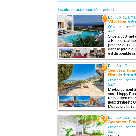
locations recommandées près de
Bol
|
Split-Dalma
1
Villa Nera
Distance Locatio
4km
Situé à 800 mètre
à Bol, cet établ
pourrez vous dét
dans le jardin et
est disponible gr
Bol
|
Split-Dalma
2
Sea View Home
Rentals
Distance Locatio
5km
L’hébergement 
sea - Happy Rent
respectivement 3
lieux d’intérêt 
Monastery in Bol e
Bol
|
Split-Dalma
3
Apartment Dra
Distance Locatio
5km