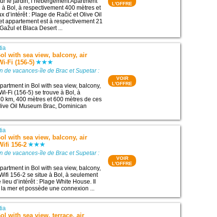
sur le jardin, l’hébergement Apartment
L'OFFRE
 à Bol, à respectivement 400 mètres et
x d’intérêt : Plage de Račić et Olive Oil
t appartement est à respectivement 21
Gažul et Blaca Desert ...
tia
ol with sea view, balcony, air
i-Fi (156-5)
n de vacances-île de Brac et Supetar :
VOIR
L'OFFRE
artment in Bol with sea view, balcony,
 Wi-Fi (156-5) se trouve à Bol, à
0 km, 400 mètres et 600 mètres de ces
: Olive Oil Museum Brac, Dominican
tia
ol with sea view, balcony, air
Wifi 156-2
n de vacances-île de Brac et Supetar :
VOIR
L'OFFRE
artment in Bol with sea view, balcony,
 Wifi 156-2 se situe à Bol, à seulement
lieu d’intérêt : Plage White House. Il
r la mer et possède une connexion ...
tia
l with sea view, terrace, air