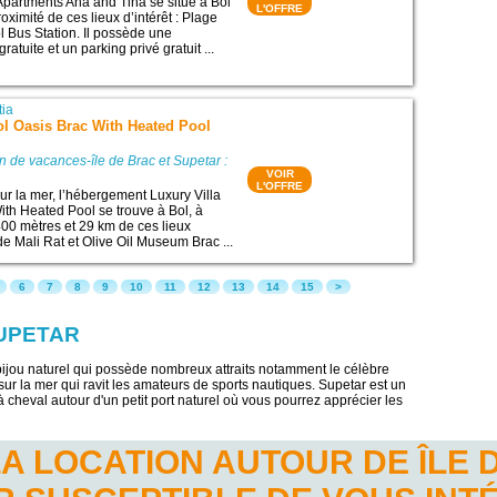
Apartments Ana and Tina se situe à Bol
L'OFFRE
roximité de ces lieux d’intérêt : Plage
l Bus Station. Il possède une
atuite et un parking privé gratuit ...
tia
ol Oasis Brac With Heated Pool
n de vacances-île de Brac et Supetar :
VOIR
L'OFFRE
ur la mer, l’hébergement Luxury Villa
ith Heated Pool se trouve à Bol, à
00 mètres et 29 km de ces lieux
 de Mali Rat et Olive Oil Museum Brac ...
6
7
8
9
10
11
12
13
14
15
>
SUPETAR
n bijou naturel qui possède nombreux attraits notamment le célèbre
ur la mer qui ravit les amateurs de sports nautiques. Supetar est un
r à cheval autour d'un petit port naturel où vous pourrez apprécier les
A LOCATION AUTOUR DE ÎLE 