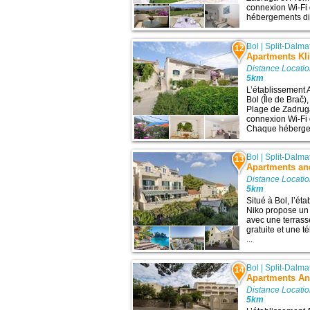
connexion Wi-Fi g
hébergements disp
Bol
|
Split-Dalma
12
Apartments Kl
Distance Locatio
5km
L’établissement 
Bol (Île de Brač),
Plage de Zadruga
connexion Wi-Fi g
Chaque hébergeme
Bol
|
Split-Dalma
13
Apartments an
Distance Locatio
5km
Situé à Bol, l’é
Niko propose un 
avec une terrass
gratuite et une t
...
Bol
|
Split-Dalma
14
Apartments An
Distance Locatio
5km