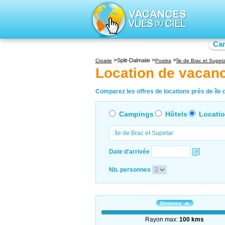
Ca
Split-Dalmatie
Croatie
Postira
île de Brac et Supet
Location de vacanc
Comparez les offres de locations près de île d
Campings
Hôtels
Locati
Date d'arrivée
Nb. personnes
Distance
Rayon max:
100 kms