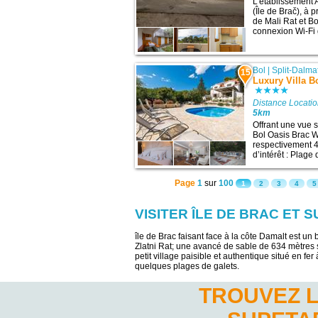
L’établissement 
(Île de Brač), à p
de Mali Rat et Bo
connexion Wi-Fi gr
Bol
|
Split-Dalma
15
Luxury Villa B
Distance Locatio
5km
Offrant une vue s
Bol Oasis Brac W
respectivement 4
d’intérêt : Plage
Page
1
sur
100
1
2
3
4
5
VISITER ÎLE DE BRAC ET 
île de Brac faisant face à la côte Damalt est u
Zlatni Rat; une avancé de sable de 634 mètres s
petit village paisible et authentique situé en fe
quelques plages de galets.
TROUVEZ L