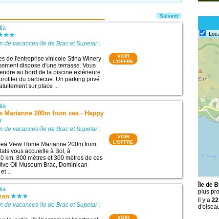
Suivant
tia
Loc
n de vacances-île de Brac et Supetar :
VOIR
s de l'entreprise vinicole Stina Winery
L'OFFRE
issement dispose d'une terrasse. Vous
endre au bord de la piscine extérieure
 profiter du barbecue. Un parking privé
atuitement sur place ...
tia
 Marianne 200m from sea - Happy
n de vacances-île de Brac et Supetar :
VOIR
L'OFFRE
Sea View Home Marianne 200m from
als vous accueille à Bol, à
0 km, 800 mètres et 300 mètres de ces
: Olive Oil Museum Brac, Dominican
t ...
île de 
tia
plus pr
zen
Il y a
22
n de vacances-île de Brac et Supetar :
d'oiseau
VOIR