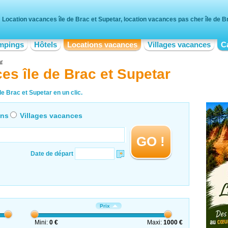
Location vacances île de Brac et Supetar, location vacances pas cher île de B
mpings
Hôtels
Locations vacances
Villages vacances
C
ar
es île de Brac et Supetar
e Brac et Supetar en un clic.
ons
Villages vacances
GO !
Date de départ
Prix
Mini:
0 €
Maxi:
1000 €