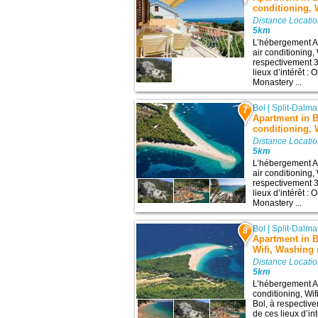
conditioning, W
Distance Locatio
5km
L’hébergement Ap
air conditioning,
respectivement 3
lieux d’intérêt 
Monastery ...
Bol
|
Split-Dalma
7
Apartment in Bo
conditioning, W
Distance Locatio
5km
L’hébergement Ap
air conditioning,
respectivement 3
lieux d’intérêt 
Monastery ...
Bol
|
Split-Dalma
8
Apartment in B
Wifi, Washing 
Distance Locatio
5km
L’hébergement Ap
conditioning, Wi
Bol, à respectiv
de ces lieux d’in