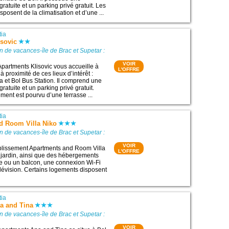
ratuite et un parking privé gratuit. Les
osent de la climatisation et d’une ...
tia
isovic
n de vacances-île de Brac et Supetar :
VOIR
Apartments Klisovic vous accueille à
L'OFFRE
 à proximité de ces lieux d’intérêt :
 et Bol Bus Station. Il comprend une
ratuite et un parking privé gratuit.
nt est pourvu d’une terrasse ...
tia
d Room Villa Niko
n de vacances-île de Brac et Supetar :
VOIR
tablissement Apartments and Room Villa
L'OFFRE
jardin, ainsi que des hébergements
e ou un balcon, une connexion Wi-Fi
élévision. Certains logements disposent
tia
a and Tina
n de vacances-île de Brac et Supetar :
VOIR