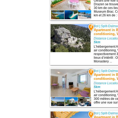
Offrant une vue 
Drazen se trouve
30 km de ces lieu
Museum Brac. Ce
km et 26 km de : 
Bol
|
Split-Dalma
4
Apartment in B
conditioning, W
Distance Locatio
5km
L’hébergement Ap
air conditioning,
respectivement 3
lieux d’intérêt 
Monastery ...
Bol
|
Split-Dalma
5
Apartment in B
conditioning, 
Distance Locatio
5km
L’hébergement Ap
air conditioning,
300 mètres de ce 
offre une vue su
Bol
|
Split-Dalma
6
Apartment in Bo