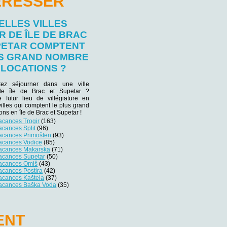
ÉRESSER
ELLES VILLES
 DE ÎLE DE BRAC
PETAR COMPTENT
US GRAND NOMBRE
 LOCATIONS ?
tez séjourner dans une ville
 de île de Brac et Supetar ?
e futur lieu de villégiature en
villes qui comptent le plus grand
ns en île de Brac et Supetar !
acances Trogir
(163)
acances Split
(96)
vacances Primošten
(93)
vacances Vodice
(85)
vacances Makarska
(71)
vacances Supetar
(50)
vacances Omiš
(43)
acances Postira
(42)
vacances Kaštela
(37)
vacances Baška Voda
(35)
ENT