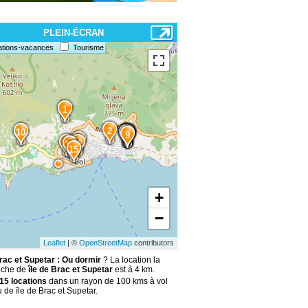
PLEIN-ÉCRAN
ations-vacances
Tourisme
1
2
10
3
8
7
6
5
4
9
11
13
12
14
15
+
−
Leaflet
| ©
OpenStreetMap
contributors
Brac et Supetar : Ou dormir
? La location la
oche de
île de Brac et Supetar
est à 4 km.
15 locations
dans un rayon de 100 kms à vol
 de île de Brac et Supetar.