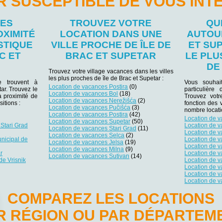
R SUSCEPTIBLE DE VOUS INT
LES
TROUVEZ VOTRE
QU
OXIMITÉ
LOCATION DANS UNE
AUTOUR
STIQUE
VILLE PROCHE DE ÎLE DE
ET SU
C ET
BRAC ET SUPETAR
LE PL
DE
Trouvez votre village vacances dans les villes
les plus proches de île de Brac et Supetar :
se trouvent à
Vous souhai
Location de vacances Postira
(0)
tar. Trouvez le
particulière
Location de vacances Bol
(18)
à proximité de
Trouvez votr
Location de vacances Nerežišća
(2)
itions :
fonction des 
Location de vacances Pučišća
(3)
nombre locatio
Location de vacances Postira
(42)
Location de v
Location de vacances Supetar
(50)
Stari Grad
Location de v
Location de vacances Stari Grad
(11)
Location de 
Location de vacances Selca
(2)
nicipal de
Location de 
Location de vacances Jelsa
(19)
Location de 
Location de vacances Milna
(9)
r
Location de 
Location de vacances Sutivan
(14)
de Vrisnik
Location de 
Location de v
Location de 
Location de 
COMPAREZ LES LOCATIONS
R RÉGION OU PAR DÉPARTEM