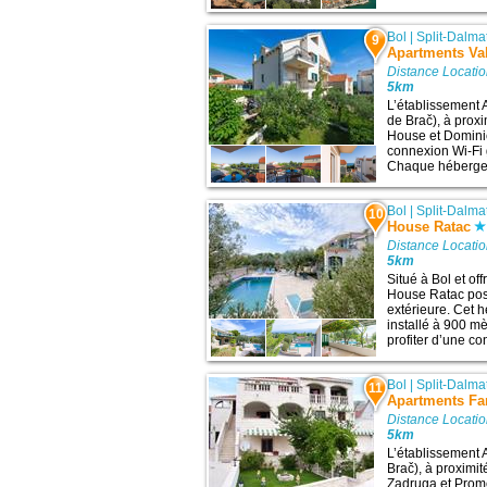
Bol
|
Split-Dalma
9
Apartments Va
Distance Locatio
5km
L’établissement 
de Brač), à proxi
House et Dominic
connexion Wi-Fi g
Chaque hébergeme
Bol
|
Split-Dalma
10
House Ratac
Distance Locatio
5km
Situé à Bol et of
House Ratac poss
extérieure. Cet 
installé à 900 m
profiter d’une con
Bol
|
Split-Dalma
11
Apartments Fa
Distance Locatio
5km
L’établissement A
Brač), à proximit
Zadruga et Prom