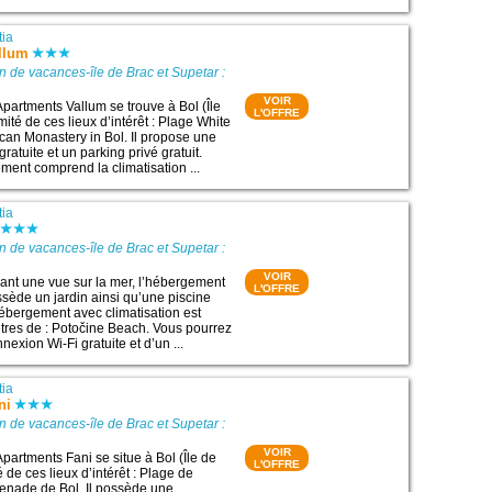
tia
llum
n de vacances-île de Brac et Supetar :
VOIR
Apartments Vallum se trouve à Bol (Île
L'OFFRE
mité de ces lieux d’intérêt : Plage White
an Monastery in Bol. Il propose une
ratuite et un parking privé gratuit.
nt comprend la climatisation ...
tia
n de vacances-île de Brac et Supetar :
VOIR
frant une vue sur la mer, l’hébergement
L'OFFRE
ède un jardin ainsi qu’une piscine
hébergement avec climatisation est
ètres de : Potočine Beach. Vous pourrez
nexion Wi-Fi gratuite et d’un ...
tia
ni
n de vacances-île de Brac et Supetar :
VOIR
partments Fani se situe à Bol (Île de
L'OFFRE
é de ces lieux d’intérêt : Plage de
enade de Bol. Il possède une