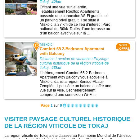
Tokaj :
42km
Offrant une vue sur le jardin,
l’établissement Rooftop Apartments
possède une connexion Wi-Fi gratuite et
un parking privé gratuit. Il se situe à
Miskolc, à 27 km de ce lieu d’intérêt : Parc
national du Bükk. Dotés d’une terrasse ou
d’un balcon avec vue sur la ...
Miskolc
15
VOIR
Comfort 65 2-Bedroom Apartment
L'OFFRE
with Balcony
Distance Location de vacances-Paysage
culturel historique de la région viticole de
Tokaj :
43km
L’hébergement Comfort 65 2-Bedroom
Apartment with Balcony vous accueille à
Miskolc, dans la région Borsod-Abaúj-
Zemplén. Il possède un balcon et offre une
vue sur la ville. Cet hébergement
comprend une connexion Wi-Fi ...
Page
1
sur
9
1
2
3
4
5
6
7
8
9
VISITER PAYSAGE CULTUREL HISTORIQUE
DE LA RÉGION VITICOLE DE TOKAJ
La région viticole de Tokaj a été classée au Patrimoine Mondial de l'Unesco