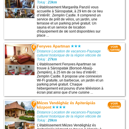
Tokaj :
23km
L’établissement Margaréta Panzió vous
accueille à Sárospatak, à 29 km de ce lieu
d’intérêt : Zemplin Castle. Il comprend un
service de prêt de vélos, un jardin, une
terrasse et un parking privé gratuit. Un
sauna et un service de location
d'équipement de ski sont disponibles sur
place ...
Fenyves Apartman
6
VOIR
L'OFFRE
Distance Location de vacances-Paysage
culturel historique de la région viticole de
Tokaj :
27km
L’établissement Fenyves Apartman se
trouve à Sárospatak (Borsod-Abaúj-
Zemplén), à 25 km de ce lieu d’intérêt :
Zemplin Castle. Il propose une connexion
Wi-Fi gratuite, un barbecue, un jardin et un
parking privé gratuit. Chaque
hébergement est pourvu d'une télévision à
écran plat ainsi que d’une cuisine ...
Mézes Vendégház és Apiterápiás
7
VOIR
központ
L'OFFRE
Distance Location de vacances-Paysage
culturel historique de la région viticole de
Tokaj :
29km
L’établissement Mézes Vendégház és