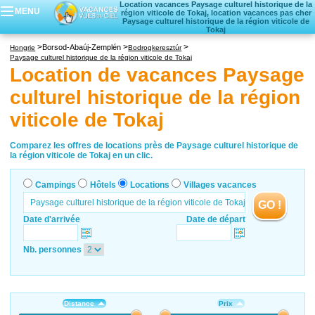
Location vacances Paysage culturel historique de la
MENU
région viticole de Tokaj, location vacances pas cher
Paysage culturel historique de la région viticole de
Tokaj
Campings
Borsod-Abaúj-Zemplén
Hongrie
Bodrogkeresztúr
Hôtels
Paysage culturel historique de la région viticole de Tokaj
Location de vacances Paysage
Locations vacances
Villages vacances
culturel historique de la région
viticole de Tokaj
Comparez les offres de locations près de Paysage culturel historique de
la région viticole de Tokaj en un clic.
Campings
Hôtels
Locations
Villages vacances
GO !
Date d'arrivée
Date de départ
Nb. personnes
Distance
Prix