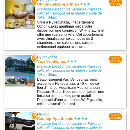
12
VOIR
Otthon-Laksz apartman
L'OFFRE
Distance Location de vacances-Paysage
culturel historique de la région viticole de
Tokaj :
34km
Situé à Nyíregyháza, l’hébergement
Otthon-Laksz apartman met à votre
disposition une connexion Wi-Fi gratuite et
offre une vue sur la ville. Cet appartement
avec climatisation se compose de 2
chambres, d'un salon, d'une cuisine
entièrement équipée avec un ...
Nyíregyháza
13
VOIR
Váci Vendégház
L'OFFRE
Distance Location de vacances-Paysage
culturel historique de la région viticole de
Tokaj :
36km
L’établissement Váci Vendégház vous
accueille à Nyíregyháza, à 46 km de ce
lieu d’intérêt : Aquaticum Mediterranean
Pleasure Baths. Il comprend un jardin, une
terrasse et un parking privé gratuit.
Disposant d’une connexion Wi-Fi gratuite,
cette maison d'hôtes est ...
Miskolc
14
VOIR
Rooftop Apartments
L'OFFRE
Distance Location de vacances-Paysage
culturel historique de la région viticole de