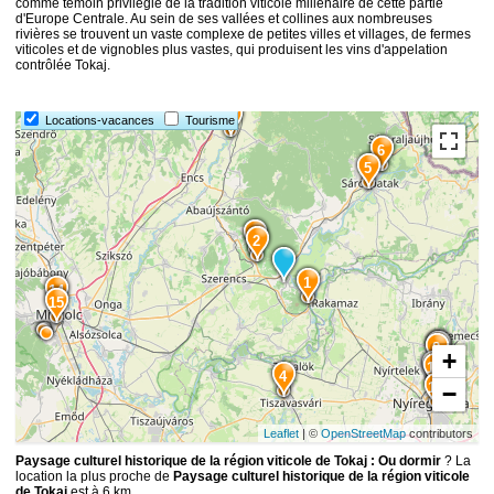
comme témoin privilégié de la tradition viticole millénaire de cette partie
d'Europe Centrale. Au sein de ses vallées et collines aux nombreuses
rivières se trouvent un vaste complexe de petites villes et villages, de fermes
viticoles et de vignobles plus vastes, qui produisent les vins d'appelation
contrôlée Tokaj.
7
Locations-vacances
Tourisme
6
5
3
2
1
14
15
10
9
8
+
11
12
4
13
−
Leaflet
| ©
OpenStreetMap
contributors
Paysage culturel historique de la région viticole de Tokaj : Ou dormir
? La
location la plus proche de
Paysage culturel historique de la région viticole
de Tokaj
est à 6 km.