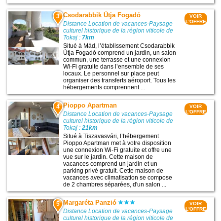
Csodarabbik Útja Fogadó
3
VOIR
L'OFFRE
Distance Location de vacances-Paysage
culturel historique de la région viticole de
Tokaj :
7km
Situé à Mád, l’établissement Csodarabbik
Útja Fogadó comprend un jardin, un salon
commun, une terrasse et une connexion
Wi-Fi gratuite dans l’ensemble de ses
locaux. Le personnel sur place peut
organiser des transferts aéroport. Tous les
hébergements comprennent ...
Pioppo Apartman
4
VOIR
L'OFFRE
Distance Location de vacances-Paysage
culturel historique de la région viticole de
Tokaj :
21km
Situé à Tiszavasvári, l’hébergement
Pioppo Apartman met à votre disposition
une connexion Wi-Fi gratuite et offre une
vue sur le jardin. Cette maison de
vacances comprend un jardin et un
parking privé gratuit. Cette maison de
vacances avec climatisation se compose
de 2 chambres séparées, d'un salon ...
Margaréta Panzió
5
VOIR
L'OFFRE
Distance Location de vacances-Paysage
culturel historique de la région viticole de