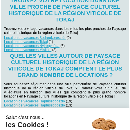
TROUVEZ VOTRE LOCATION DANS UNE
VILLE PROCHE DE PAYSAGE CULTUREL
HISTORIQUE DE LA RÉGION VITICOLE DE
TOKAJ
Trouvez votre village vacances dans les villes les plus proches de Paysage
culturel historique de la région viticole de Tokaj :
Location de vacances Bodrogkeresztúr
(0)
Location de vacances Tokaj
(1)
Location de vacances Nyíregyháza
(6)
Location de vacances Miskolc
(3)
QUELLES VILLES AUTOUR DE PAYSAGE
CULTUREL HISTORIQUE DE LA RÉGION
VITICOLE DE TOKAJ COMPTENT LE PLUS
GRAND NOMBRE DE LOCATIONS ?
Vous souhaitez séjourner dans une ville particulière de Paysage culturel
historique de la région viticole de Tokaj ? Trouvez votre futur lieu de
villégiature en fonction des villes qui comptent le plus grand nombre
locations en Paysage culturel historique de la région viticole de Tokaj !
Location de vacances Hajdúszoboszló
(19)
Location de vacances Hajdúszoboszló
(13)
Location de vacances Debrecen
(7)
Location de vacances Nyíregyháza
(6)
Salut c'est nous...
Location de vacances Miskolc
(4)
Location de vacances Eger
(3)
les Cookies !
Location de vacances Mezőkövesd
(2)
Location de vacances Eger
(2)