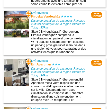
hébergements avec une terrasse, un coin
salon et une télévision à écran plat par ...
Nyíregyháza
10
VOIR
Piroska Vendégház
L'OFFRE
Distance Location de vacances-Paysage
culturel historique de la région viticole de
Tokaj :
33km
Situé à Nyíregyháza, l’hébergement
Piroska Vendégház comprend la
climatisation, un patio et une connexion
Wi-Fi gratuite. Cet appartement possède
un parking privé gratuit et se trouve dans
une région où vous pourrez pratiquer des
activités telles que la randonnée ...
Nyíregyháza
11
VOIR
Brl Apartman
L'OFFRE
Distance Location de vacances-Paysage
culturel historique de la région viticole de
Tokaj :
34km
Situé à Nyíregyháza, l’hébergement Brl
Apartman met à votre disposition une
connexion Wi-Fi gratuite et offre une vue
sur la ville. Cet appartement avec
climatisation se compose de 1 chambre,
d'un salon, d'une cuisine entièrement
équipée avec un réfrigérateur et ...
Nyíregyháza