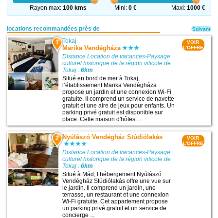
Rayon max:
100 kms
Mini:
0 €
Maxi:
1000 €
locations recommandées près de
Suivant
Tokaj
1
VOIR
Marika Vendégháza
L'OFFRE
Distance Location de vacances-Paysage
culturel historique de la région viticole de
Tokaj :
6km
Situé en bord de mer à Tokaj,
l’établissement Marika Vendégháza
propose un jardin et une connexion Wi-Fi
gratuite. Il comprend un service de navette
gratuit et une aire de jeux pour enfants. Un
parking privé gratuit est disponible sur
place. Cette maison d'hôtes ...
Nyúlászó Vendégház Stúdiólakás
2
VOIR
L'OFFRE
Distance Location de vacances-Paysage
culturel historique de la région viticole de
Tokaj :
6km
Situé à Mád, l’hébergement Nyúlászó
Vendégház Stúdiólakás offre une vue sur
le jardin. Il comprend un jardin, une
terrasse, un restaurant et une connexion
Wi-Fi gratuite. Cet appartement propose
un parking privé gratuit et un service de
concierge ...