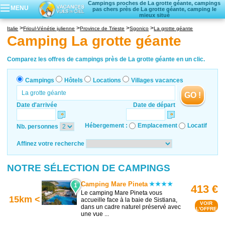
Campings proches de La grotte géante, campings
MENU
pas chers près de La grotte géante, camping le
mieux situé
Campings
Italie
Frioul-Vénétie julienne
Province de Trieste
Sgonico
La grotte géante
Hôtels
Camping La grotte géante
Locations vacances
Villages vacances
Comparez les offres de campings près de La grotte géante en un clic.
Campings
Hôtels
Locations
Villages vacances
GO !
Date d'arrivée
Date de départ
Hébergement :
Emplacement
Locatif
Nb. personnes
Affinez votre recherche
NOTRE SÉLECTION DE CAMPINGS
Camping Mare Pineta
1
413 €
Le camping Mare Pineta vous
15km <
accueille face à la baie de Sistiana,
VOIR
dans un cadre naturel préservé avec
L'OFFRE
une vue ...