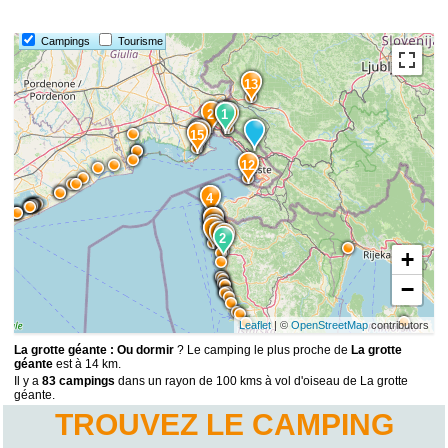
Campings
Tourisme
13
2
1
1
11
3
14
15
12
4
9
5
6
7
8
10
2
+
−
Leaflet
| ©
OpenStreetMap
contributors
La grotte géante : Ou dormir
? Le camping le plus proche de
La grotte
géante
est à 14 km.
Il y a
83 campings
dans un rayon de 100 kms à vol d'oiseau de La grotte
géante.
TROUVEZ LE CAMPING