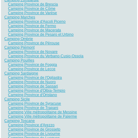
Camping Province de Brescia
Camping Province de Côme
Camping Province de Varèse
Camping Marches
Camping Province d'Ascoli Piceno
Camping Province de Fermo
Camping Province de Macerata
Camping Province de Pesaro et Urbino
Camping Ombrie
Camping Province de Pérouse
Camping Piémont
Camping Province de Novare
Camping Province du Verbano-Cusio-Ossola
Camping Pouilles
Camping Province de Foggia
Camping Province de Lecce
Camping Sardaigne
Camping Province de l'Ogliastra
Camping Province de Nuoro
Camping Province de Sassari
Camping Province d'Olbia-Tempio
Camping Province d'Oristano
Camping Sicile
Camping Province de Syracuse
Camping Province de Trapani
Camping Ville métropolitaine de Messine
Camping Ville métropolitaine de Palerme
Camping Toscane
Camping Province d'Arezzo
Camping Province de Grosseto
Camping Province de Livourne
Camping Province de Lucques