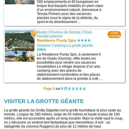
580 emplacements et 40 bungalows en
brique tout équipés installés en plein cœur
d’un environnement naturel, bienvenue à
Tenuta Primero pour des vacances
placées sous le signe de la détente, du
sport et du divertissement ...
Grado
|
Province de Gorizia
|
Frioul-
15
VOIR
Vénétie julienne
L'OFFRE
Residence Punta Spin
Distance Camping-La grotte géante :
24km
La Résidence Punta Spin, à seulement 4
km de Grado (Gorizia), offre toutes les
possibilités pour rendre vos vacances
inoubliables.Le village dispose d’un aire
camping avec des places de
stationnement numérotées et des places
de stationnement dans la pinède à coté ...
Page
1
sur
6
1
2
3
4
5
6
VISITER LA GROTTE GÉANTE
La grotte géante (la Grotta Gigante) est la grotte touristique la plus vaste au
monde. Longue de 280 mètres, large de 65 mètres et haute et plus de 100
mètres, elle est accessible après un long escalier. Mais la visite vaut le coup,
on y découvre un endroit tant fantastique que merveilleux. A voir : un
stalagmite (la colonna Ruggero) de plus de 12 mètres de haut.