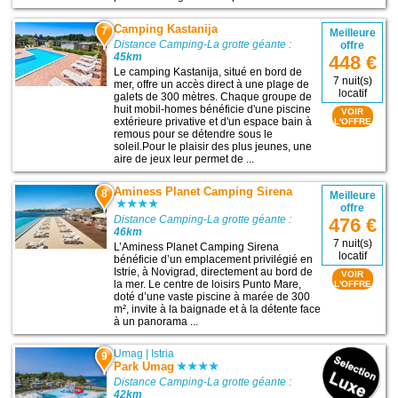
Camping Kastanija
7
Meilleure
Distance Camping-La grotte géante :
offre
45km
448 €
Le camping Kastanija, situé en bord de
7 nuit(s)
mer, offre un accès direct à une plage de
locatif
galets de 300 mètres. Chaque groupe de
huit mobil-homes bénéficie d'une piscine
VOIR
extérieure privative et d'un espace bain à
L'OFFRE
remous pour se détendre sous le
soleil.Pour le plaisir des plus jeunes, une
aire de jeux leur permet de ...
Aminess Planet Camping Sirena
8
Meilleure
offre
Distance Camping-La grotte géante :
476 €
46km
7 nuit(s)
L’Aminess Planet Camping Sirena
locatif
bénéficie d’un emplacement privilégié en
Istrie, à Novigrad, directement au bord de
VOIR
la mer. Le centre de loisirs Punto Mare,
L'OFFRE
doté d’une vaste piscine à marée de 300
m², invite à la baignade et à la détente face
à un panorama ...
Umag
|
Istria
9
Park Umag
Distance Camping-La grotte géante :
42km