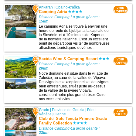
Ankaran
|
Obalno-kraška
12
VOIR
Camping Adria
L'OFFRE
Distance Camping-La grotte géante :
15km
Le camping Adria se trouve à environ une
heure de route de Ljubljana, la capitale de
la Slovénie, et à 10 minutes de Koper ou
de la frontière italienne. C'est un excellent
point de départ pour visiter de nombreuses
attractions touristiques slovènes ...
Saxida Wine & Camping Resort
13
VOIR
L'OFFRE
Distance Camping-La grotte géante :
20km
Notre domaine est situé dans le village de
Zalošče, au cœur de la vallée de Vipava.
Des vignobles exceptionnels et des vignes
bien entretenues, situés juste au-dessus
de la vallée de la rivière Vipava,
constituent notre plus grand trésor. Outre
nos excellents vins ...
Grado
|
Province de Gorizia
|
Frioul-
14
VOIR
Vénétie julienne
L'OFFRE
Club del Sole Tenuta Primero Grado
Family Collection
Distance Camping-La grotte géante :
23km