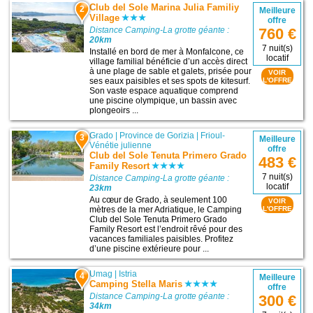
Club del Sole Marina Julia Familiy
2
Meilleure
Village
offre
760 €
Distance Camping-La grotte géante :
20km
7 nuit(s)
Installé en bord de mer à Monfalcone, ce
locatif
village familial bénéficie d’un accès direct
à une plage de sable et galets, prisée pour
VOIR
ses eaux paisibles et ses spots de kitesurf.
L'OFFRE
Son vaste espace aquatique comprend
une piscine olympique, un bassin avec
plongeoirs ...
Grado
|
Province de Gorizia
|
Frioul-
3
Meilleure
Vénétie julienne
offre
Club del Sole Tenuta Primero Grado
483 €
Family Resort
7 nuit(s)
Distance Camping-La grotte géante :
locatif
23km
Au cœur de Grado, à seulement 100
VOIR
mètres de la mer Adriatique, le Camping
L'OFFRE
Club del Sole Tenuta Primero Grado
Family Resort est l’endroit rêvé pour des
vacances familiales paisibles. Profitez
d’une piscine extérieure pour ...
Umag
|
Istria
4
Meilleure
Camping Stella Maris
offre
Distance Camping-La grotte géante :
300 €
34km