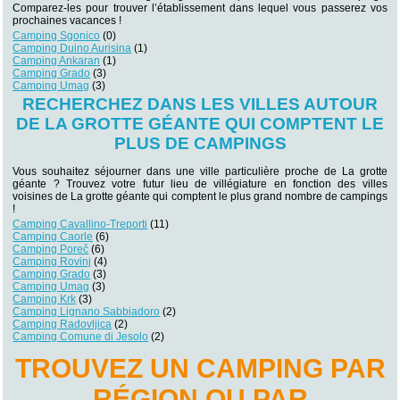
Comparez-les pour trouver l’établissement dans lequel vous passerez vos
prochaines vacances !
Camping Sgonico
(0)
Camping Duino Aurisina
(1)
Camping Ankaran
(1)
Camping Grado
(3)
Camping Umag
(3)
RECHERCHEZ DANS LES VILLES AUTOUR
DE LA GROTTE GÉANTE QUI COMPTENT LE
PLUS DE CAMPINGS
Vous souhaitez séjourner dans une ville particulière proche de La grotte
géante ? Trouvez votre futur lieu de villégiature en fonction des villes
voisines de La grotte géante qui comptent le plus grand nombre de campings
!
Camping Cavallino-Treporti
(11)
Camping Caorle
(6)
Camping Poreč
(6)
Camping Rovinj
(4)
Camping Grado
(3)
Camping Umag
(3)
Camping Krk
(3)
Camping Lignano Sabbiadoro
(2)
Camping Radovljica
(2)
Camping Comune di Jesolo
(2)
TROUVEZ UN CAMPING PAR
RÉGION OU PAR