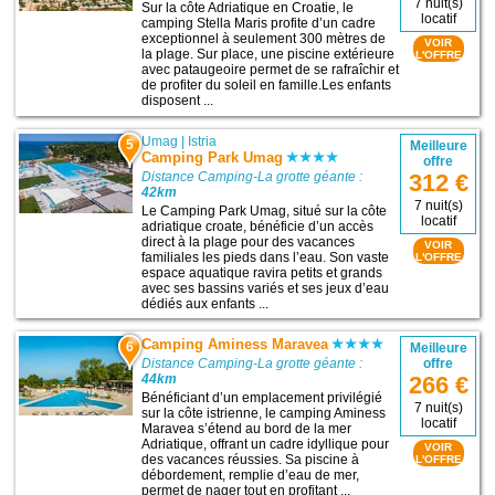
7 nuit(s)
Sur la côte Adriatique en Croatie, le
locatif
camping Stella Maris profite d’un cadre
exceptionnel à seulement 300 mètres de
VOIR
la plage. Sur place, une piscine extérieure
L'OFFRE
avec pataugeoire permet de se rafraîchir et
de profiter du soleil en famille.Les enfants
disposent ...
Umag
|
Istria
5
Meilleure
Camping Park Umag
offre
Distance Camping-La grotte géante :
312 €
42km
7 nuit(s)
Le Camping Park Umag, situé sur la côte
locatif
adriatique croate, bénéficie d’un accès
direct à la plage pour des vacances
VOIR
familiales les pieds dans l’eau. Son vaste
L'OFFRE
espace aquatique ravira petits et grands
avec ses bassins variés et ses jeux d’eau
dédiés aux enfants ...
Camping Aminess Maravea
6
Meilleure
Distance Camping-La grotte géante :
offre
44km
266 €
Bénéficiant d’un emplacement privilégié
7 nuit(s)
sur la côte istrienne, le camping Aminess
locatif
Maravea s’étend au bord de la mer
Adriatique, offrant un cadre idyllique pour
VOIR
des vacances réussies. Sa piscine à
L'OFFRE
débordement, remplie d’eau de mer,
permet de nager tout en profitant ...