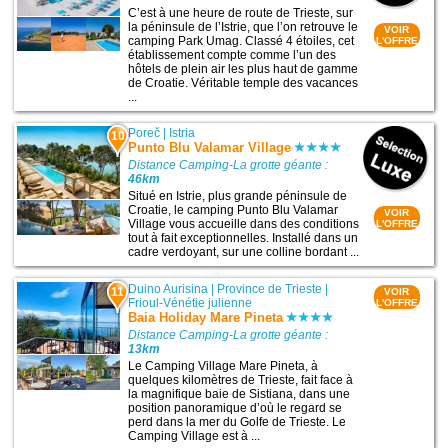
C’est à une heure de route de Trieste, sur
la péninsule de l’Istrie, que l’on retrouve le
VOIR
camping Park Umag. Classé 4 étoiles, cet
L'OFFRE
établissement compte comme l’un des
hôtels de plein air les plus haut de gamme
de Croatie. Véritable temple des vacances
...
Poreč
|
Istria
10
Punto Blu Valamar Village
Distance Camping-La grotte géante :
46km
Situé en Istrie, plus grande péninsule de
Croatie, le camping Punto Blu Valamar
VOIR
Village vous accueille dans des conditions
L'OFFRE
tout à fait exceptionnelles. Installé dans un
cadre verdoyant, sur une colline bordant ...
Duino Aurisina
|
Province de Trieste
|
11
VOIR
Frioul-Vénétie julienne
L'OFFRE
Baia Holiday Mare Pineta
Distance Camping-La grotte géante :
13km
Le Camping Village Mare Pineta, à
quelques kilomètres de Trieste, fait face à
la magnifique baie de Sistiana, dans une
position panoramique d’où le regard se
perd dans la mer du Golfe de Trieste. Le
Camping Village est à ...