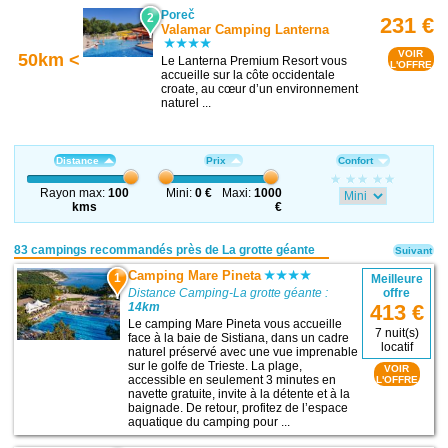
Poreč
2
231 €
Valamar Camping Lanterna
VOIR
50km <
Le Lanterna Premium Resort vous
L'OFFRE
accueille sur la côte occidentale
croate, au cœur d’un environnement
naturel ...
Distance
Prix
Confort
Rayon max:
100
Mini:
0 €
Maxi:
1000
kms
€
83 campings recommandés près de La grotte géante
Suivant
Camping Mare Pineta
1
Meilleure
Distance Camping-La grotte géante :
offre
14km
413 €
Le camping Mare Pineta vous accueille
7 nuit(s)
face à la baie de Sistiana, dans un cadre
locatif
naturel préservé avec une vue imprenable
sur le golfe de Trieste. La plage,
VOIR
accessible en seulement 3 minutes en
L'OFFRE
navette gratuite, invite à la détente et à la
baignade. De retour, profitez de l’espace
aquatique du camping pour ...